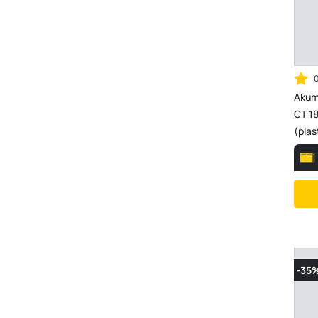
Akumu
CT 18
(plas
...
-35