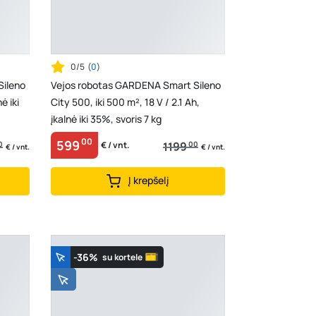
0/5
(
0
)
Sileno
Vejos robotas GARDENA Smart Sileno
nė iki
City 500, iki 500 m², 18 V / 2.1 Ah,
įkalnė iki 35%, svoris 7 kg
00
599
0
1199
00
€ / vnt.
€ / vnt.
€ / vnt.
Į krepšelį
-36%
su kortele