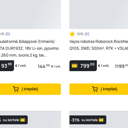
0/5
(
0
)
0/5
(
0
)
liatorinė žoliapjovė (trimeris)
Vejos robotas Roborock RockN
TA DUR193Z, 18V Li-ion, pjovimo
Q105, 2WD, 500m², RTK + VSL
s 260 mm, svoris 2 kg, be
liatorių ir...
99
00
93
799
144
00
1199
0
€ / vnt.
€ / vnt.
€ / vnt.
Į krepšelį
Į krepšelį
%
-31%
su kortele
su kortele