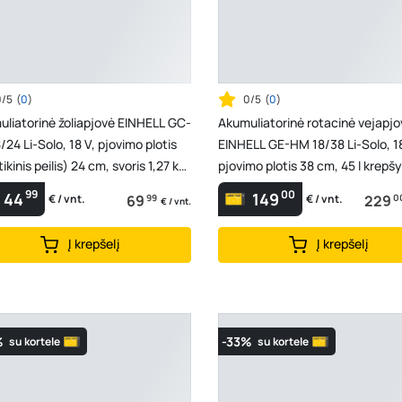
0/5
(
0
)
0/5
(
0
)
liatorinė žoliapjovė EINHELL GC-
Akumuliatorinė rotacinė vejapjo
/24 Li-Solo, 18 V, pjovimo plotis
EINHELL GE-HM 18/38 Li-Solo, 18
tikinis peilis) 24 cm, svoris 1,27 kg,
pjovimo plotis 38 cm, 45 l krepšy
svoris 10,5 kg,
99
00
44
149
69
99
229
0
€ / vnt.
€ / vnt.
€ / vnt.
Į krepšelį
Į krepšelį
%
-33%
su kortele
su kortele