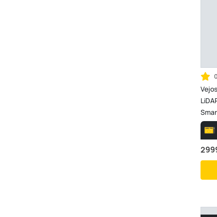
Vejo
LiDAR
Smar
299