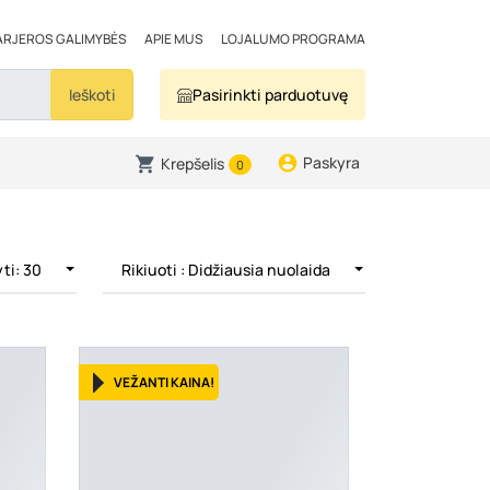
ARJEROS GALIMYBĖS
APIE MUS
LOJALUMO PROGRAMA
Ieškoti
Pasirinkti parduotuvę
Paskyra
Krepšelis
0
ti: 30
Rikiuoti
: Didžiausia nuolaida
VEŽANTI KAINA!