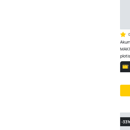
Akumu
MAKI
ploti
akumu
-33