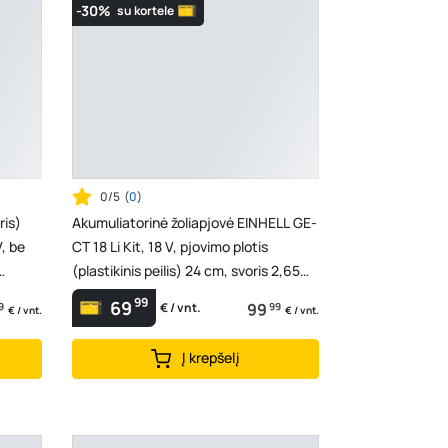
-30%
su kortele
0/5
(
0
)
ris)
Akumuliatorinė žoliapjovė EINHELL GE-
, be
CT 18 Li Kit, 18 V, pjovimo plotis
(plastikinis peilis) 24 cm, svoris 2,65
kg, tele...
99
69
9
99
99
€ / vnt.
€ / vnt.
€ / vnt.
Į krepšelį