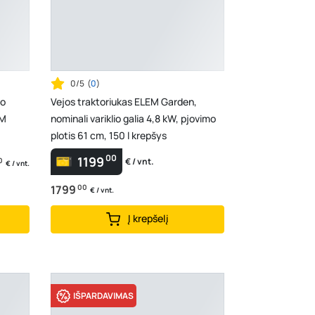
0/5
(
0
)
eo
Vejos traktoriukas ELEM Garden,
AM
nominali variklio galia 4,8 kW, pjovimo
plotis 61 cm, 150 l krepšys
00
1199
0
€ / vnt.
€ / vnt.
1799
00
€ / vnt.
Į krepšelį
IŠPARDAVIMAS