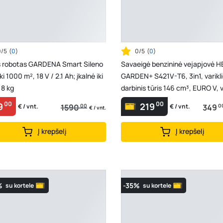
0/5
(
0
)
0/5
(
0
)
s robotas GARDENA Smart Sileno
Savaeigė benzininė vejapjovė 
iki 1000 m², 18 V / 2.1 Ah; įkalnė iki
GARDEN+ S421V-T6, 3in1, varikl
 8 kg
darbinis tūris 146 cm³, EURO V, v
galia 2,6 ...
00
00
9
219
1590
00
349
0
€ / vnt.
€ / vnt.
€ / vnt.
Į krepšelį
Į krepšelį
%
-35%
su kortele
su kortele