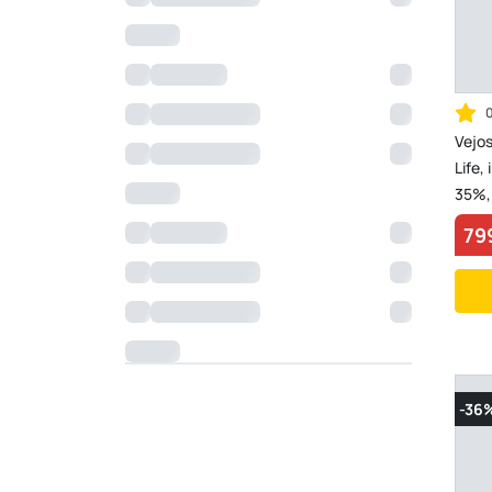
Vejo
Life, 
35%,
79
-36