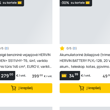
%
-30%
su kortele
su kortele
0/5
(
0
)
0/5
(
0
)
eigė benzininė vejapjovė HERVIN
Akumuliatorinė žoliapjovė (trime
N+ S511VHY-T6, 4in1, variklio
HERVIN BATTERY PLYL-12B, 20 V
nis tūris 146 cm³, EURO V, variklio
akum., teleskop. kotas, pjovimo
2,...
skersmuo 230 mm
00
99
279
34
399
00
49
9
€ / vnt.
€ / vnt.
€ / vnt.
Į krepšelį
Į krepšelį