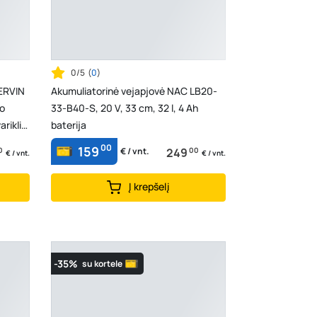
0/5
(
0
)
HERVIN
Akumuliatorinė vejapjovė NAC LB20-
io
33-B40-S, 20 V, 33 cm, 32 l, 4 Ah
ariklio
baterija
00
159
0
249
00
€ / vnt.
€ / vnt.
€ / vnt.
Į krepšelį
-35%
su kortele