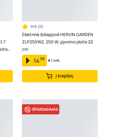
0/5
(
0
)
Elektrinė žoliapjovė HERVIN GARDEN
1,7
ZLP250W2, 250 W, pjovimo plotis 22
otis
cm
99
14
€ / vnt.
Į krepšelį
IŠPARDAVIMAS