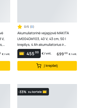
0/5
(
0
)
vė
Akumuliatorinė vejapjovė MAKITA
 V,
LM004GM103, 40 V, 43 cm, 50 l
s,
krepšys, 4 Ah akumuliatorius ir
pakrovėjas DC40RC
00
455
0
699
00
€ / vnt.
€ / vnt.
€ / vnt.
Į krepšelį
-33%
su kortele