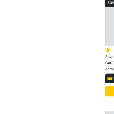
-30
Sava
GARDE
darbi
galia 