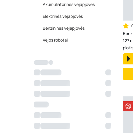
Akumuliatorinės vejapjovės
Elektrinės vejapjovės
Benzininės vejapjovės
Benzi
Vejos robotai
127 cm
ploti
rinktu