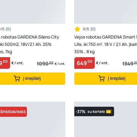
0/5
(
0
)
0/5
(
0
)
s robotas GARDENA Sileno City
Vejos robotas GARDENA Smart 
iki 500m2, 18V/2.1 Ah. 25%
Life, iki 750 m², 18 V / 2.1 Ah. Įkal
ės, 7kg
30% , 8 kg
00
00
9
649
1090
00
1349
0
€ / vnt.
€ / vnt.
€ / vnt.
Į krepšelį
Į krepšelį
-37%
su kortele
IŠPARDAVIMAS