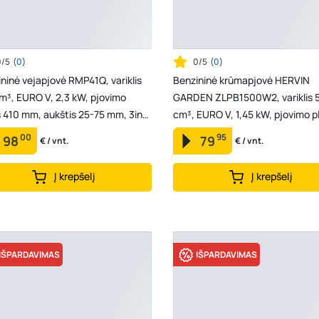
0/5
(
0
)
0/5
(
0
)
ninė vejapjovė RMP41Q, variklis
Benzininė krūmapjovė HERVIN
³, EURO V, 2,3 kW, pjovimo
GARDEN ZLPB1500W2, variklis 5
s 410 mm, aukštis 25-75 mm, 3in1,
cm³, EURO V, 1,45 kW, pjovimo pl
vo t...
44 cm, svoris 8,5 kg
00
95
98
79
€ / vnt.
€ / vnt.
Į krepšelį
Į krepšelį
IŠPARDAVIMAS
IŠPARDAVIMAS