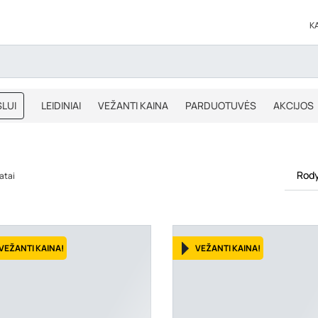
K
LUI
LEIDINIAI
VEŽANTI KAINA
PARDUOTUVĖS
AKCIJOS
BLOGAS
IŠPARDAVIMAS
Rody
atai
VEŽANTI KAINA!
VEŽANTI KAINA!