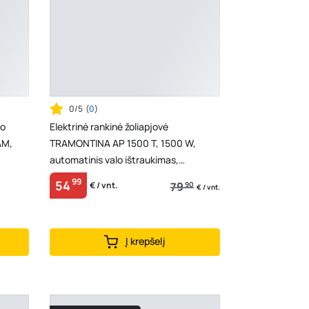
0/5
(
0
)
eo
Elektrinė rankinė žoliapjovė
AM,
TRAMONTINA AP 1500 T, 1500 W,
automatinis valo ištraukimas,
reguliujamas rankenos aukštis, ...
99
54
79
90
€ / vnt.
€ / vnt.
Į krepšelį