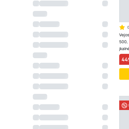
Vejo
500, 
įkaln
44