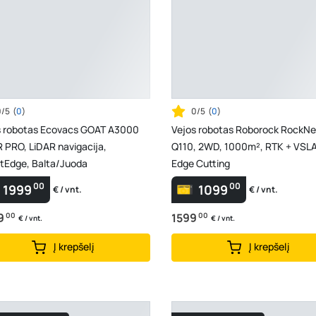
0/5
(
0
)
0/5
(
0
)
s robotas Ecovacs GOAT A3000
Vejos robotas Roborock RockN
 PRO, LiDAR navigacija,
Q110, 2WD, 1000m², RTK + VSL
tEdge, Balta/Juoda
Edge Cutting
00
00
1999
1099
€ / vnt.
€ / vnt.
9
00
1599
00
€ / vnt.
€ / vnt.
Į krepšelį
Į krepšelį