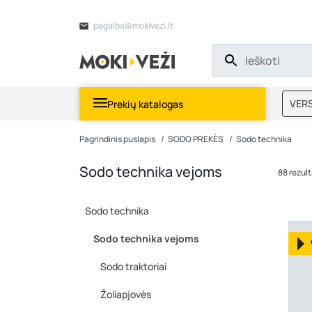
pagalba@mokivezi.lt
VERS
Prekių katalogas
MOKI
Pagrindinis puslapis
SODO PREKĖS
Sodo technika
Sodo technika vejoms
88 rezult
Sodo technika
Sodo technika vejoms
Sodo traktoriai
Žoliapjovės