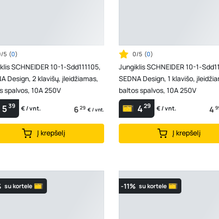
0/5
(
0
)
0/5
(
0
)
iklis SCHNEIDER 10-1-Sdd111105,
Jungiklis SCHNEIDER 10-1-Sdd11
 Design, 2 klavišų, įleidžiamas,
SEDNA Design, 1 klavišo, įleidži
s spalvos, 10A 250V
baltos spalvos, 10A 250V
39
29
5
4
6
29
4
9
€ / vnt.
€ / vnt.
€ / vnt.
Į krepšelį
Į krepšelį
%
-11%
su kortele
su kortele