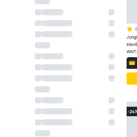
Jungi
klavi
WNT-
-24