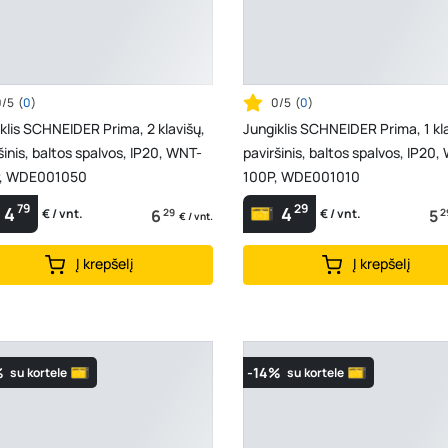
0/5
(
0
)
0/5
(
0
)
klis SCHNEIDER Prima, 2 klavišų,
Jungiklis SCHNEIDER Prima, 1 kla
šinis, baltos spalvos, IP20, WNT-
paviršinis, baltos spalvos, IP20,
, WDE001050
100P, WDE001010
79
29
4
4
6
29
5
2
€ / vnt.
€ / vnt.
€ / vnt.
Į krepšelį
Į krepšelį
%
-14%
su kortele
su kortele