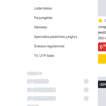
Lizdai blokai
Perjungikliai
Jungi
Rėmeliai
įleid
Specialios paskirties jungtys
250 
9
Šviesos reguliatoriai
0
TV, UTP lizdai
-25