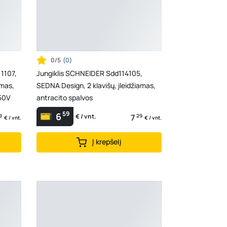
0/5
(
0
)
1107,
Jungiklis SCHNEIDER Sdd114105,
amas,
SEDNA Design, 2 klavišų, įleidžiamas,
250V
antracito spalvos
59
6
9
7
29
€ / vnt.
€ / vnt.
€ / vnt.
Į krepšelį