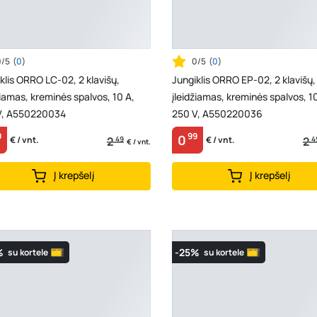
0/5
(
0
)
0/5
(
0
)
klis ORRO LC-02, 2 klavišų,
Jungiklis ORRO EP-02, 2 klavišų,
žiamas, kreminės spalvos, 10 A,
įleidžiamas, kreminės spalvos, 1
V, A550220034
250 V, A550220036
9
99
0
2
49
2
4
€ / vnt.
€ / vnt.
€ / vnt.
Į krepšelį
Į krepšelį
%
-25%
su kortele
su kortele