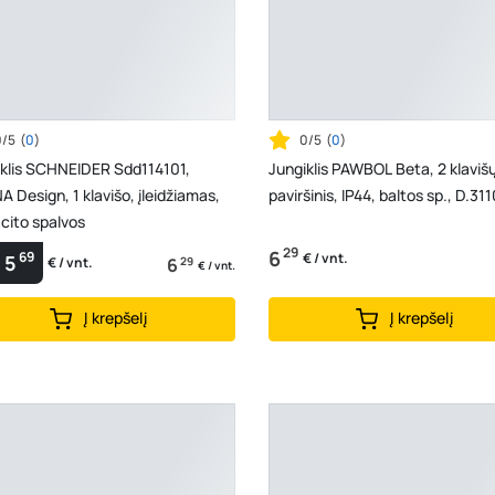
0/5
(
0
)
0/5
(
0
)
iklis SCHNEIDER Sdd114101,
Jungiklis PAWBOL Beta, 2 klavišų
 Design, 1 klavišo, įleidžiamas,
paviršinis, IP44, baltos sp., D.3
cito spalvos
29
6
69
€ / vnt.
5
6
29
€ / vnt.
€ / vnt.
Į krepšelį
Į krepšelį