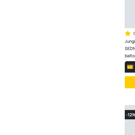
Jung
SEDNA
balto
-12