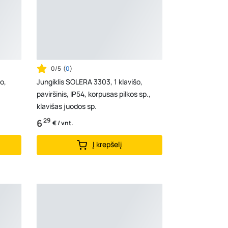
0/5
(
0
)
o,
Jungiklis SOLERA 3303, 1 klavišo,
paviršinis, IP54, korpusas pilkos sp.,
klavišas juodos sp.
29
6
€ / vnt.
Į krepšelį