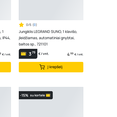
0/5
(
0
)
, 1
Jungiklis LEGRAND SUNO, 1 klavišo,
, IP44,
įleidžiamas, automatiniai gnybtai,
baltos sp., 721101
79
3
9
4
99
€ / vnt.
€ / vnt.
€ / vnt.
Į krepšelį
-15%
su kortele