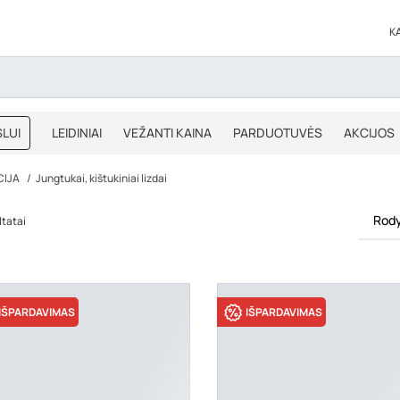
K
LUI
LEIDINIAI
VEŽANTI KAINA
PARDUOTUVĖS
AKCIJOS
BLOGAS
IŠPARDAVIMAS
CIJA
Jungtukai, kištukiniai lizdai
Rody
ltatai
IŠPARDAVIMAS
IŠPARDAVIMAS