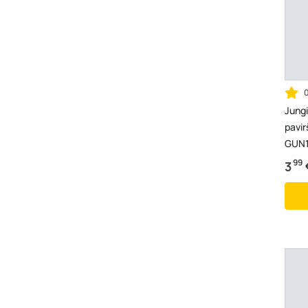
Jungi
pavir
GUN1
99
3