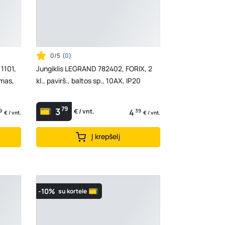
0/5
(
0
)
1101,
Jungiklis LEGRAND 782402, FORIX, 2
amas,
kl., pavirš., baltos sp., 10AX, IP20
79
3
9
4
39
€ / vnt.
€ / vnt.
€ / vnt.
Į krepšelį
-10%
su kortele