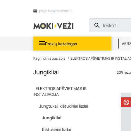
pagalba@mokivezi.lt
VERS
Prekių katalogas
MOKI
Pagrindinis puslapis
ELEKTROS APŠVIETIMAS IR INSTALIA
Jungikliai
209 rezu
ELEKTROS APŠVIETIMAS IR
INSTALIACIJA
Jungtukai, kištukiniai lizdai
Jungikliai
Kištukiniai lizdai