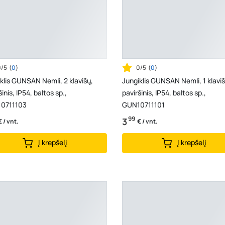
0/5
(
0
)
0/5
(
0
)
klis GUNSAN Nemli, 2 klavišų,
Jungiklis GUNSAN Nemli, 1 klaviš
šinis, IP54, baltos sp.,
paviršinis, IP54, baltos sp.,
0711103
GUN10711101
99
3
€ / vnt.
€ / vnt.
Į krepšelį
Į krepšelį