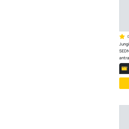
Jung
SEDNA
antra