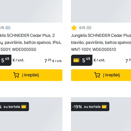
0/5
(
0
)
0/5
(
0
)
klis SCHNEIDER Cedar Plus, 2
Jungiklis SCHNEIDER Cedar Plus
šų, paviršinis, baltos spalvos, IP44,
klavišo, paviršinis, baltos spalvos
500Y, WDE000550
WNT-100Y, WDE000510
49
49
5
5
7
29
7
2
€ / vnt.
€ / vnt.
€ / vnt.
Į krepšelį
Į krepšelį
%
-19%
su kortele
su kortele