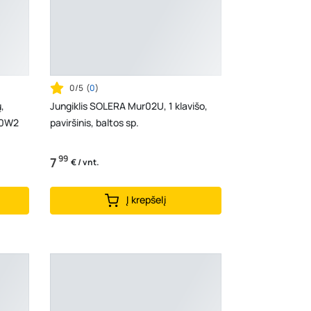
0/5
(
0
)
,
Jungiklis SOLERA Mur02U, 1 klavišo,
110W2
paviršinis, baltos sp.
99
7
€ / vnt.
Į krepšelį