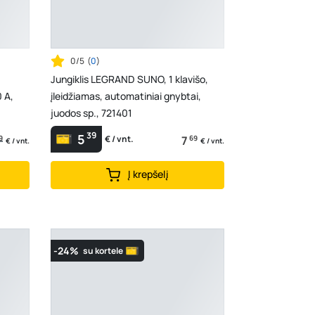
0/5
(
0
)
Jungiklis LEGRAND SUNO, 1 klavišo,
0 A,
įleidžiamas, automatiniai gnybtai,
juodos sp., 721401
39
5
9
7
69
€ / vnt.
€ / vnt.
€ / vnt.
Į krepšelį
-24%
su kortele