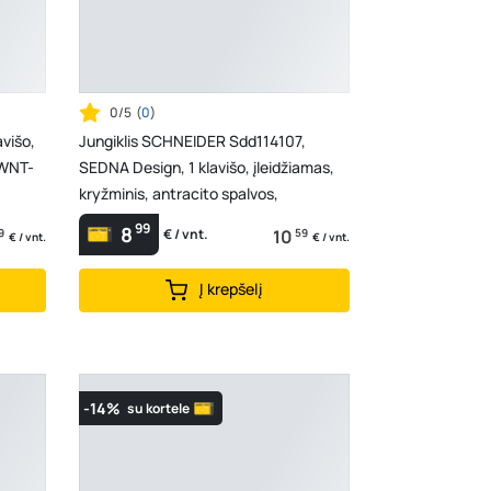
0/5
(
0
)
višo,
Jungiklis SCHNEIDER Sdd114107,
 WNT-
SEDNA Design, 1 klavišo, įleidžiamas,
kryžminis, antracito spalvos,
99
8
9
10
59
€ / vnt.
€ / vnt.
€ / vnt.
Į krepšelį
-14%
su kortele