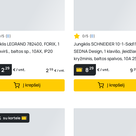
0/5
(
0
)
0/5
(
0
)
klis LEGRAND 782400, FORIX, 1
Jungiklis SCHNEIDER 10-1-Sdd11
pavirš., baltos sp., 10AX, IP20
SEDNA Design, 1 klavišo, įleidži
kryžminis, baltos spalvos, 10A 
29
29
2
8
2
59
9
2
€ / vnt.
€ / vnt.
€ / vnt.
Į krepšelį
Į krepšelį
%
su kortele