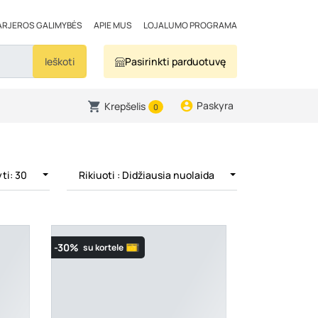
ARJEROS GALIMYBĖS
APIE MUS
LOJALUMO PROGRAMA
Ieškoti
Pasirinkti parduotuvę
Paskyra
Krepšelis
0
ti: 30
Rikiuoti
: Didžiausia nuolaida
-30%
su kortele