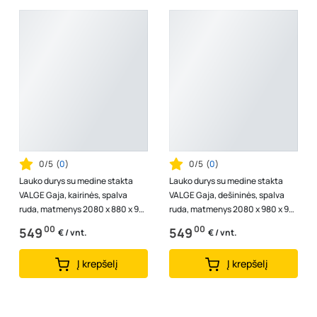
0/5
(
0
)
0/5
(
0
)
Lauko durys su medine stakta
Lauko durys su medine stakta
VALGE Gaja, kairinės, spalva
VALGE Gaja, dešininės, spalva
ruda, matmenys 2080 x 880 x 92
ruda, matmenys 2080 x 980 x 92
mm, A140170083
mm, A140270081
00
00
549
549
€ / vnt.
€ / vnt.
Į krepšelį
Į krepšelį