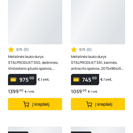
0/5
(
0
)
0/5
(
0
)
Metalinės lauko durys
Metalinės lauko durys
STALPRODUKT S50, dešininės,
STALPRODUKT S61, kairinės,
Vinčesterio ąžuolo spalvos,
antracito spalvos, 2075x964x55
2075x864x72 mm
mm
00
00
975
745
€ / vnt.
€ / vnt.
1399
00
1059
00
€ / vnt.
€ / vnt.
Į krepšelį
Į krepšelį