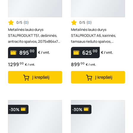
0/5
(
0
)
0/5
(
0
)
Metalinės lauko durys
Metalinės lauko durys
STALPRODUKT T51, dešininės,
STALPRODUKT A6, kairinės,
antracito spalvos, 2075x864x72
tamsaus riešuto spalvos,
mm
2075x964x55 mm
00
00
895
625
€ / vnt.
€ / vnt.
1299
00
899
00
€ / vnt.
€ / vnt.
Į krepšelį
Į krepšelį
-30%
-30%