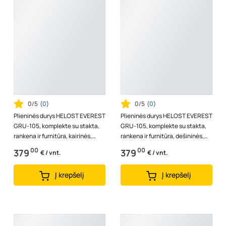
0/5
(
0
)
0/5
(
0
)
Plieninės durys HELOST EVEREST
Plieninės durys HELOST EVEREST
GRU-105, komplekte su stakta,
GRU-105, komplekte su stakta,
rankena ir furnitūra, kairinės,
rankena ir furnitūra, dešininės,
spalva antracito/baltas med...
spalva antracito/baltas me...
00
00
379
379
€ / vnt.
€ / vnt.
Į krepšelį
Į krepšelį