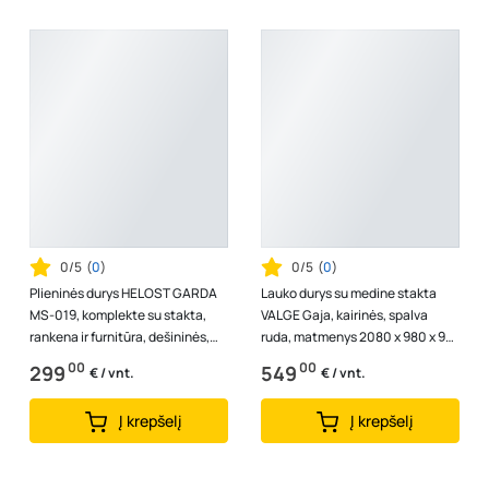
0/5
(
0
)
0/5
(
0
)
Plieninės durys HELOST GARDA
Lauko durys su medine stakta
MS-019, komplekte su stakta,
VALGE Gaja, kairinės, spalva
rankena ir furnitūra, dešininės,
ruda, matmenys 2080 x 980 x 92
spl. pilka antracito/ ąžuolas...
mm, A140270082
00
00
299
549
€ / vnt.
€ / vnt.
Į krepšelį
Į krepšelį