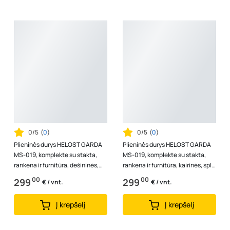
0/5
(
0
)
0/5
(
0
)
Plieninės durys HELOST GARDA
Plieninės durys HELOST GARDA
MS-019, komplekte su stakta,
MS-019, komplekte su stakta,
rankena ir furnitūra, dešininės,
rankena ir furnitūra, kairinės, spl.
spl. pilka antracito/ ąžuolas...
pilka antracito/ ąžuolas,...
00
00
299
299
€ / vnt.
€ / vnt.
Į krepšelį
Į krepšelį