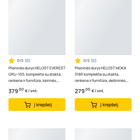
0/5
(
0
)
0/5
(
0
)
Plieninės durys HELOST EVEREST
Plieninės durys HELOST MOKA
GRU-105, komplekte su stakta,
316P, komplekte su stakta,
rankena ir furnitūra, kairinės,
rankena ir furnitūra, dešininės,
spalva antracito/baltas med...
spalva rudo riešuto su juodu
00
00
379
279
€ / vnt.
€ / vnt.
dek...
Į krepšelį
Į krepšelį