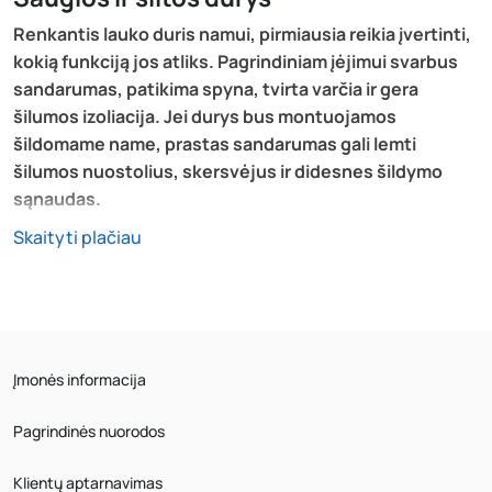
Renkantis lauko duris namui, pirmiausia reikia įvertinti,
kokią funkciją jos atliks. Pagrindiniam įėjimui svarbus
sandarumas, patikima spyna, tvirta varčia ir gera
šilumos izoliacija. Jei durys bus montuojamos
šildomame name, prastas sandarumas gali lemti
šilumos nuostolius, skersvėjus ir didesnes šildymo
sąnaudas.
Skaityti plačiau
Svarbu įvertinti ir išvaizdą. Įėjimo durys turi derėti prie
fasado, langų, stogo, tvoros ar kitų išorės elementų.
Spalva, paviršiaus tekstūra, stiklo intarpai ir rankena
turi būti ne tik gražūs, bet ir praktiški. Jei įėjimas yra
atviroje vietoje, kur duris dažnai veikia lietus, sniegas
ar tiesioginė saulė, verta rinktis atsparesnį paviršių ir
Įmonės informacija
patikimesnę konstrukciją.
Pagrindinės nuorodos
Taip pat verta įvertinti, kaip dažnai durys bus
varstomos. Kasdien naudojamam pagrindiniam įėjimui
Klientų aptarnavimas