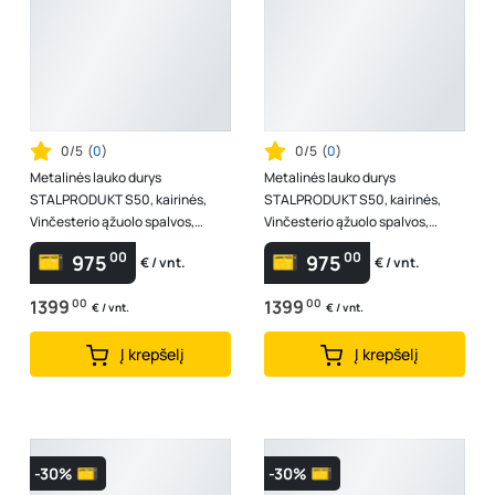
0/5
(
0
)
0/5
(
0
)
Metalinės lauko durys
Metalinės lauko durys
STALPRODUKT S50, kairinės,
STALPRODUKT S50, kairinės,
Vinčesterio ąžuolo spalvos,
Vinčesterio ąžuolo spalvos,
2075x964x72 mm
2075x864x72 mm
00
00
975
975
€ / vnt.
€ / vnt.
1399
00
1399
00
€ / vnt.
€ / vnt.
Į krepšelį
Į krepšelį
-30%
-30%