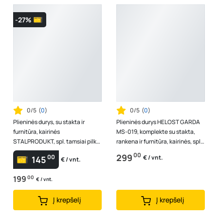
-27%
0/5
(
0
)
0/5
(
0
)
Plieninės durys, su stakta ir
Plieninės durys HELOST GARDA
furnitūra, kairinės
MS-019, komplekte su stakta,
STALPRODUKT, spl. tamsiai pilka
rankena ir furnitūra, kairinės, spl.
RAL 7016, 2060x985x40 mm,
pilka antracito/ ąžuolas,...
00
299
00
€ / vnt.
145
€ / vnt.
A140270094
199
00
€ / vnt.
Į krepšelį
Į krepšelį