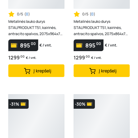
0/5
(
0
)
0/5
(
0
)
Metalinės lauko durys
Metalinės lauko durys
STALPRODUKT T51, kairinės,
STALPRODUKT T51, kairinės,
antracito spalvos, 2075x964x72
antracito spalvos, 2075x864x72
mm
mm
00
00
895
895
€ / vnt.
€ / vnt.
1299
00
1299
00
€ / vnt.
€ / vnt.
Į krepšelį
Į krepšelį
-31%
-30%