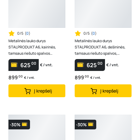
0/5
(
0
)
0/5
(
0
)
Metalinės lauko durys
Metalinės lauko durys
STALPRODUKT A6, kairinės,
STALPRODUKT A6, dešininės,
tamsaus riešuto spalvos
tamsaus riešuto spalvos,
2075x864x55 mm
2075x864x55 mm
00
00
625
625
€ / vnt.
€ / vnt.
899
00
899
00
€ / vnt.
€ / vnt.
Į krepšelį
Į krepšelį
-30%
-30%