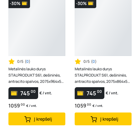
-30%
-30%
0/5
(
0
)
0/5
(
0
)
Metalinės lauko durys
Metalinės lauko durys
STALPRODUKT S61, dešininės,
STALPRODUKT S61, dešininės,
antracito spalvos, 2075x964x55
antracito spalvos, 2075x864x55
mm
mm
00
00
745
745
€ / vnt.
€ / vnt.
1059
00
1059
00
€ / vnt.
€ / vnt.
Į krepšelį
Į krepšelį