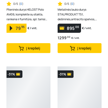
0/5
(
0
)
0/5
(
0
)
Plieninės durys HELOST Polo
Metalinės lauko durys
AM06, komplekte su stakta,
STALPRODUKT T51,
rankena ir furnitūra, spl. tamsi
dešininės,antracito spalvos,
ruda, matmenys 2000x800x43
2075x964x72 mm
95
00
79
895
€ / vnt.
€ / vnt.
mm
1299
00
€ / vnt.
Į krepšelį
Į krepšelį
-31%
-31%