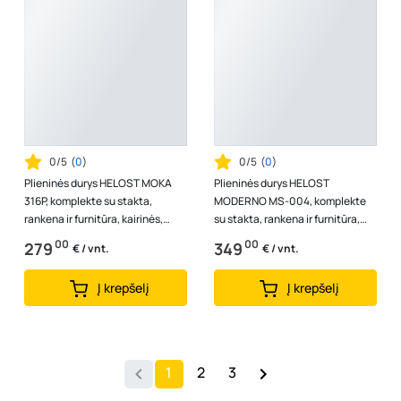
0/5
(
0
)
0/5
(
0
)
Plieninės durys HELOST MOKA
Plieninės durys HELOST
316P, komplekte su stakta,
MODERNO MS-004, komplekte
rankena ir furnitūra, kairinės,
su stakta, rankena ir furnitūra,
spalva rudo riešuto su juodu
dešininės, spalva antracito su
00
00
279
349
€ / vnt.
€ / vnt.
deko...
dekorai...
Į krepšelį
Į krepšelį
1
2
3