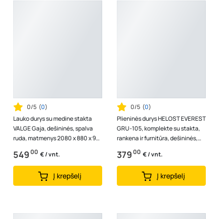
0/5
(
0
)
0/5
(
0
)
Lauko durys su medine stakta
Plieninės durys HELOST EVEREST
VALGE Gaja, dešininės, spalva
GRU-105, komplekte su stakta,
ruda, matmenys 2080 x 880 x 92
rankena ir furnitūra, dešininės,
mm, A140170082
spalva antracito/baltas me...
00
00
549
379
€ / vnt.
€ / vnt.
Į krepšelį
Į krepšelį