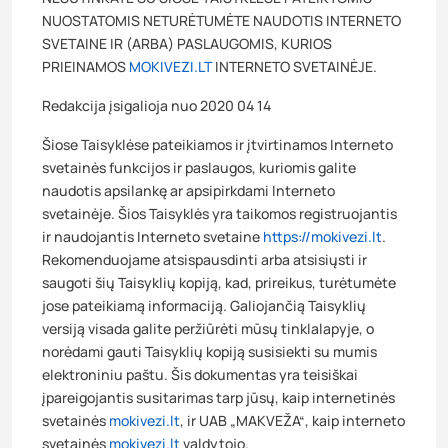
NUOSTATOMIS NETURĖTUMĖTE NAUDOTIS INTERNETO
SVETAINE IR (ARBA) PASLAUGOMIS, KURIOS
PRIEINAMOS
MOKIVEZI.LT
INTERNETO SVETAINĖJE.
Redakcija įsigalioja nuo 2020 04 14
Šiose Taisyklėse pateikiamos ir įtvirtinamos Interneto
svetainės funkcijos ir paslaugos, kuriomis galite
naudotis apsilankę ar apsipirkdami Interneto
svetainėje. Šios Taisyklės yra taikomos registruojantis
ir naudojantis Interneto svetaine
https://mokivezi.lt
.
Rekomenduojame atsispausdinti arba atsisiųsti ir
saugoti šių Taisyklių kopiją, kad, prireikus, turėtumėte
jose pateikiamą informaciją. Galiojančią Taisyklių
versiją visada galite peržiūrėti mūsų tinklalapyje, o
norėdami gauti Taisyklių kopiją susisiekti su mumis
elektroniniu paštu. Šis dokumentas yra teisiškai
įpareigojantis susitarimas tarp jūsų, kaip internetinės
svetainės
mokivezi.lt
, ir UAB „MAKVEŽA“, kaip interneto
svetainės
mokivezi.lt
valdytojo.