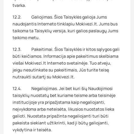
tvarka.
12.2. Galiojimas. Šios Taisyklės galioja Jums
naudojantis Interneto tinklapiu Mokivezi.lt. Jums bus
taikoma ta Taisyklių versija, kuri galios paslaugų Jums
teikimo metu.
12.3. Pakeitimai. Šios Taisyklės ir kitos sąlygos gali
būti keičiamos. Informacija apie pakeitimus skelbiama
viešai Mokivezi.lt Interneto svetainėje. Tuo atveju,
jeigu nesutinkate su pakeitimais, Jūs turite teisę
nutraukti sutartį su Mokivezi.lt.
12.4. Negaliojimas. Jei bet kuri šių Naudojimosi
taisyklių nuostatų bet kuriame teisme arba teisinėje
institucijoje yra pripažįstama kaip negaliojanti,
neįvykdoma arba neteisėta, likusios nuostatos lieka
galioti. Nuostata pripažinta negaliojanti turi būti
pakeista siekiant užtikrinti, kad ji būtų galiojanti,
vykdytina ir teisėta.