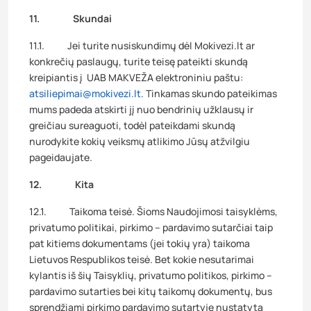
11. Skundai
11.1. Jei turite nusiskundimų dėl Mokivezi.lt ar
konkrečių paslaugų, turite teisę pateikti skundą
kreipiantis į UAB MAKVEŽA elektroniniu paštu:
atsiliepimai@mokivezi.lt
. Tinkamas skundo pateikimas
mums padeda atskirti jį nuo bendrinių užklausų ir
greičiau sureaguoti, todėl pateikdami skundą
nurodykite kokių veiksmų atlikimo Jūsų atžvilgiu
pageidaujate.
12. Kita
12.1. Taikoma teisė. Šioms Naudojimosi taisyklėms,
privatumo politikai, pirkimo – pardavimo sutarčiai taip
pat kitiems dokumentams (jei tokių yra) taikoma
Lietuvos Respublikos teisė. Bet kokie nesutarimai
kylantis iš šių Taisyklių, privatumo politikos, pirkimo –
pardavimo sutarties bei kitų taikomų dokumentų, bus
sprendžiami pirkimo pardavimo sutartyje nustatyta