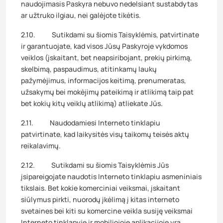
naudojimasis Paskyra nebuvo nedelsiant sustabdytas
ar užtruko ilgiau, nei galėjote tikėtis.
2.10. Sutikdami su šiomis Taisyklėmis, patvirtinate
ir garantuojate, kad visos Jūsų Paskyroje vykdomos
veiklos (įskaitant, bet neapsiribojant, prekių pirkimą,
skelbimą, paspaudimus, atitinkamų laukų
pažymėjimus, informacijos keitimą, prenumeratas,
užsakymų bei mokėjimų pateikimą ir atlikimą taip pat
bet kokių kitų veiklų atlikimą) atliekate Jūs.
2.11. Naudodamiesi Interneto tinklapiu
patvirtinate, kad laikysitės visų taikomų teisės aktų
reikalavimų.
2.12. Sutikdami su šiomis Taisyklėmis Jūs
įsipareigojate naudotis Interneto tinklapiu asmeniniais
tikslais. Bet kokie komerciniai veiksmai, įskaitant
siūlymus pirkti, nuorodų įkėlimą į kitas interneto
svetaines bei kiti su komercine veikla susiję veiksmai
Interneto tinklapyje ir mobiliojoje aplikacijoje yra