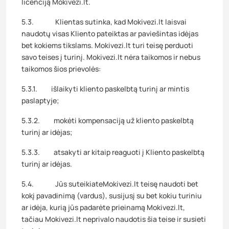
licenciją Mokivezi.lt.
5.3. Klientas sutinka, kad Mokivezi.lt laisvai
naudotų visas Kliento pateiktas ar paviešintas idėjas
bet kokiems tikslams. Mokivezi.lt turi teisę perduoti
savo teises į turinį. Mokivezi.lt nėra taikomos ir nebus
taikomos šios prievolės:
5.3.1. išlaikyti kliento paskelbtą turinį ar mintis
paslaptyje;
5.3.2. mokėti kompensaciją už kliento paskelbtą
turinį ar idėjas;
5.3.3. atsakyti ar kitaip reaguoti į Kliento paskelbtą
turinį ar idėjas.
5.4. Jūs suteikiateMokivezi.lt teisę naudoti bet
kokį pavadinimą (vardus), susijusį su bet kokiu turiniu
ar idėja, kurią jūs padarėte prieinamą Mokivezi.lt,
tačiau Mokivezi.lt neprivalo naudotis šia teise ir susieti