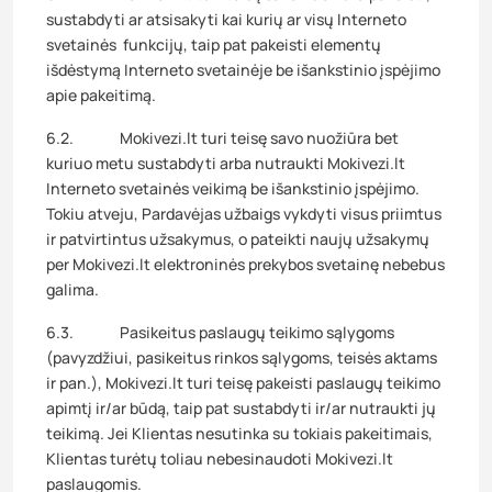
sustabdyti ar atsisakyti kai kurių ar visų Interneto
svetainės funkcijų, taip pat pakeisti elementų
išdėstymą Interneto svetainėje be išankstinio įspėjimo
apie pakeitimą.
6.2. Mokivezi.lt turi teisę savo nuožiūra bet
kuriuo metu sustabdyti arba nutraukti Mokivezi.lt
Interneto svetainės veikimą be išankstinio įspėjimo.
Tokiu atveju, Pardavėjas užbaigs vykdyti visus priimtus
ir patvirtintus užsakymus, o pateikti naujų užsakymų
per Mokivezi.lt elektroninės prekybos svetainę nebebus
galima.
6.3. Pasikeitus paslaugų teikimo sąlygoms
(pavyzdžiui, pasikeitus rinkos sąlygoms, teisės aktams
ir pan.), Mokivezi.lt turi teisę pakeisti paslaugų teikimo
apimtį ir/ar būdą, taip pat sustabdyti ir/ar nutraukti jų
teikimą. Jei Klientas nesutinka su tokiais pakeitimais,
Klientas turėtų toliau nebesinaudoti Mokivezi.lt
paslaugomis.