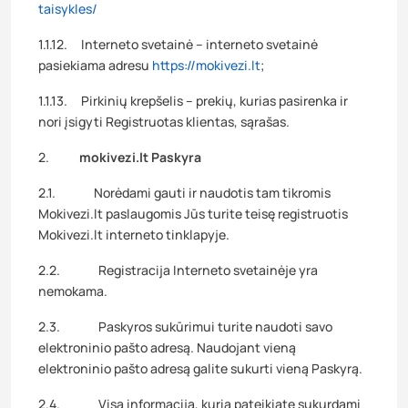
taisykles/
1.1.12. Interneto svetainė – interneto svetainė
pasiekiama adresu
https://mokivezi.lt
;
1.1.13. Pirkinių krepšelis – prekių, kurias pasirenka ir
nori įsigyti Registruotas klientas, sąrašas.
2.
mokivezi.lt Paskyra
2.1. Norėdami gauti ir naudotis tam tikromis
Mokivezi.lt paslaugomis Jūs turite teisę registruotis
Mokivezi.lt interneto tinklapyje.
2.2. Registracija Interneto svetainėje yra
nemokama.
2.3. Paskyros sukūrimui turite naudoti savo
elektroninio pašto adresą. Naudojant vieną
elektroninio pašto adresą galite sukurti vieną Paskyrą.
2.4. Visa informacija, kurią pateikiate sukurdami