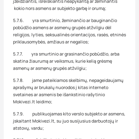
įžeidžiantis, išreiškiantis neapykantą ar žeminantis
kokio nors asmens ar subjekto garbę ir orumą;
5.7.6. yra smurtinio, žeminančio ar bauginančio
pobūdžio asmens ar asmenų grupės atžvilgiu dėl
religijos, lyties, seksualinės orientacijos, rasės, etninės
priklausomybės, amžiaus ar negalios;
5.7.7. yra smurtinio ar grasinančio pobūdžio, arba
skatina žiaurumą ar veiksmus, kurie kelią grėsmę
asmenų ar asmenų grupės atžvilgiu;
5.7.8. jame pateikiamos skelbimų, nepageidaujamų
aprašymų ar brukalų nuorodos į kitas interneto
svetaines ar asmenis be išankstinio rašytinio
Mokivezi.lt leidimo;
5.7.9. publikuojamas kito verslo subjekto ar asmens,
įskaitant Mokivezi.lt, su juo susijusius darbuotojų ir
atstovų, vardu;