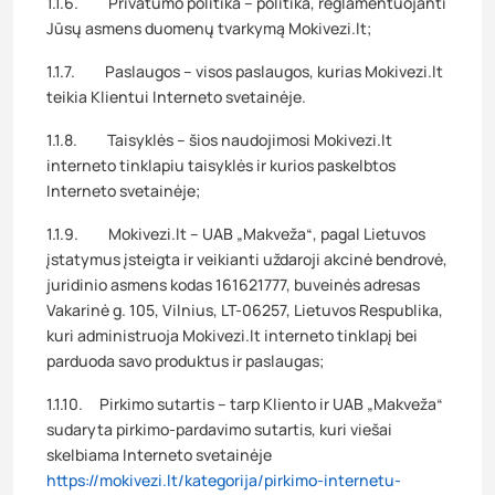
1.1.6. Privatumo politika – politika, reglamentuojanti
Jūsų asmens duomenų tvarkymą Mokivezi.lt;
1.1.7. Paslaugos – visos paslaugos, kurias Mokivezi.lt
teikia Klientui Interneto svetainėje.
1.1.8. Taisyklės – šios naudojimosi Mokivezi.lt
interneto tinklapiu taisyklės ir kurios paskelbtos
Interneto svetainėje;
1.1.9. Mokivezi.lt – UAB „Makveža“, pagal Lietuvos
įstatymus įsteigta ir veikianti uždaroji akcinė bendrovė,
juridinio asmens kodas 161621777, buveinės adresas
Vakarinė g. 105, Vilnius, LT-06257, Lietuvos Respublika,
kuri administruoja Mokivezi.lt interneto tinklapį bei
parduoda savo produktus ir paslaugas;
1.1.10. Pirkimo sutartis – tarp Kliento ir UAB „Makveža“
sudaryta pirkimo-pardavimo sutartis, kuri viešai
skelbiama Interneto svetainėje
https://mokivezi.lt/kategorija/pirkimo-internetu-