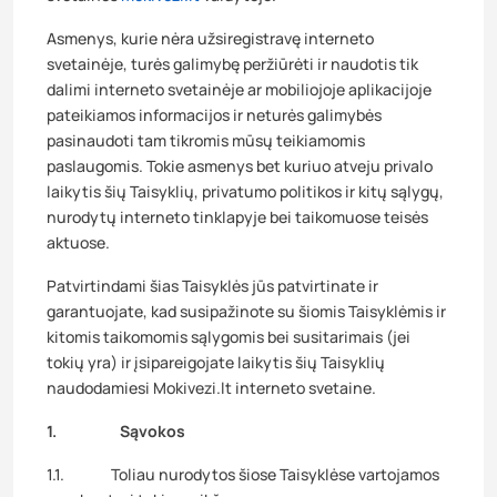
Asmenys, kurie nėra užsiregistravę interneto
svetainėje, turės galimybę peržiūrėti ir naudotis tik
dalimi interneto svetainėje ar mobiliojoje aplikacijoje
pateikiamos informacijos ir neturės galimybės
pasinaudoti tam tikromis mūsų teikiamomis
paslaugomis. Tokie asmenys bet kuriuo atveju privalo
laikytis šių Taisyklių, privatumo politikos ir kitų sąlygų,
nurodytų interneto tinklapyje bei taikomuose teisės
aktuose.
Patvirtindami šias Taisyklės jūs patvirtinate ir
garantuojate, kad susipažinote su šiomis Taisyklėmis ir
kitomis taikomomis sąlygomis bei susitarimais (jei
tokių yra) ir įsipareigojate laikytis šių Taisyklių
naudodamiesi Mokivezi.lt interneto svetaine.
1. Sąvokos
1.1. Toliau nurodytos šiose Taisyklėse vartojamos