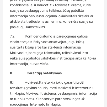
konfidencialiai ir naudoti tik tokiems tikslams, kurie
susiję su paslaugų Jums teikimu. Jūsų pateikta
informacija nebus naudojama jokiais kitais tikslais ar
atskleista tretiesiems asmenims, kurie nėra susiję su
paslaugų Jums teikimu.
7.2. Konfidencialumo įsipareigojimas galioja
visais atvejais išskyrus tuos atvejus, jeigu būtų
susitarta kitaip arba kai atskleisti informaciją
Mokivezi.lt įpareigoja teisės aktų reikalavimai ir to
reikalauja įgaliotos valstybės institucijos arba kai tokia
informacija jau yra vieša.
8. Garantijų netaikymas
8.1. Mokivezi.lt neteikia jokių garantijų dėl
rezultatų gavimo naudojimosi Mokivezi.lt Internetiniu
tinklapiu, Mokivezi.lt sistema, paslaugomis, informacija
ar turiniu metu. Klientas yra pats atsakingas už
naudojimasi Interneto tinklapiu.