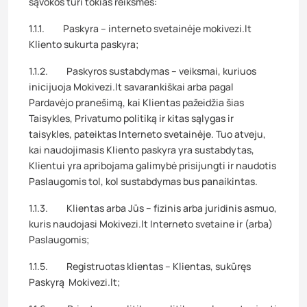
sąvokos turi tokias reikšmes:
1.1.1. Paskyra – interneto svetainėje mokivezi.lt
Kliento sukurta paskyra;
1.1.2. Paskyros sustabdymas – veiksmai, kuriuos
inicijuoja Mokivezi.lt savarankiškai arba pagal
Pardavėjo pranešimą, kai Klientas pažeidžia šias
Taisykles, Privatumo politiką ir kitas sąlygas ir
taisykles, pateiktas Interneto svetainėje. Tuo atveju,
kai naudojimasis Kliento paskyra yra sustabdytas,
Klientui yra apribojama galimybė prisijungti ir naudotis
Paslaugomis tol, kol sustabdymas bus panaikintas.
1.1.3. Klientas arba Jūs – fizinis arba juridinis asmuo,
kuris naudojasi Mokivezi.lt Interneto svetaine ir (arba)
Paslaugomis;
1.1.5. Registruotas klientas – Klientas, sukūręs
Paskyrą Mokivezi.lt;