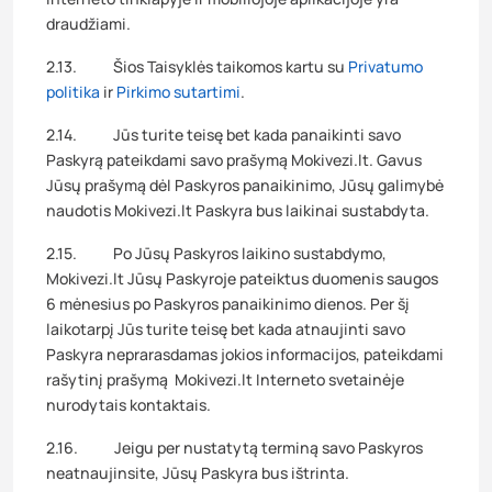
draudžiami.
2.13. Šios Taisyklės taikomos kartu su
Privatumo
politika
ir
Pirkimo sutartimi
.
2.14. Jūs turite teisę bet kada panaikinti savo
Paskyrą pateikdami savo prašymą Mokivezi.lt. Gavus
Jūsų prašymą dėl Paskyros panaikinimo, Jūsų galimybė
naudotis Mokivezi.lt Paskyra bus laikinai sustabdyta.
2.15. Po Jūsų Paskyros laikino sustabdymo,
Mokivezi.lt Jūsų Paskyroje pateiktus duomenis saugos
6 mėnesius po Paskyros panaikinimo dienos. Per šį
laikotarpį Jūs turite teisę bet kada atnaujinti savo
Paskyra neprarasdamas jokios informacijos, pateikdami
rašytinį prašymą Mokivezi.lt Interneto svetainėje
nurodytais kontaktais.
2.16. Jeigu per nustatytą terminą savo Paskyros
neatnaujinsite, Jūsų Paskyra bus ištrinta.