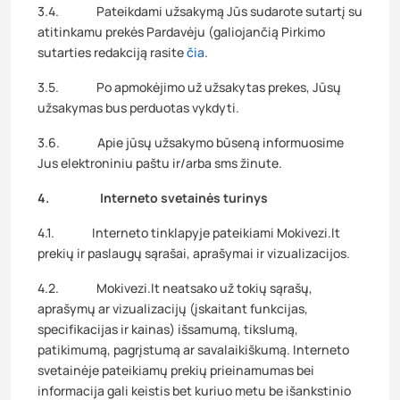
3.4. Pateikdami užsakymą Jūs sudarote sutartį su
atitinkamu prekės Pardavėju (galiojančią Pirkimo
sutarties redakciją rasite
čia
.
3.5. Po apmokėjimo už užsakytas prekes, Jūsų
užsakymas bus perduotas vykdyti.
3.6. Apie jūsų užsakymo būseną informuosime
Jus elektroniniu paštu ir/arba sms žinute.
4. Interneto svetainės turinys
4.1. Interneto tinklapyje pateikiami Mokivezi.lt
prekių ir paslaugų sąrašai, aprašymai ir vizualizacijos.
4.2. Mokivezi.lt neatsako už tokių sąrašų,
aprašymų ar vizualizacijų (įskaitant funkcijas,
specifikacijas ir kainas) išsamumą, tikslumą,
patikimumą, pagrįstumą ar savalaikiškumą. Interneto
svetainėje pateikiamų prekių prieinamumas bei
informacija gali keistis bet kuriuo metu be išankstinio