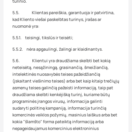
turinio.
5.5. Klientas pareiškia, garantuoja ir patvirtina,
kad Kliento viešai paskelbtas turinys, įrašas ar
nuomonė yra:
5.5.1. teisingi, tikslūs ir teisėti;
5.5.2. nėra apgaulingi, žalingi ar klaidinantys.
5.6. Klientui yra draudžiama skelbti bet kokią
neteisėtą, nesąžiningą, grasinančią, šmeižiančią,
intelektinės nuosavybės teises pažeidžiančią
(įskaitant viešinimo teises) arba bet kaip kitaip trečiųjų
asmenų teises galinčią pažeisti informaciją, taip pat
draudžiama skelbti kenkėjišką turinį, kuriame būtų
programinės įrangos virusų, informacija galinti
sudaryti politinę kampaniją, informacija turinčią
komercinės veiklos požymių, masinius laiškus arba bet
kokia "šlamšto" forma pateiktą informaciją arba
nepageidaujamus komercinius elektroninius