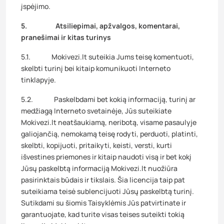
įspėjimo.
5. Atsiliepimai, apžvalgos, komentarai,
pranešimai ir kitas turinys
5.1. Mokivezi.lt suteikia Jums teisę komentuoti,
skelbti turinį bei kitaip komunikuoti Interneto
tinklapyje.
5.2. Paskelbdami bet kokią informaciją, turinį ar
medžiagą Interneto svetainėje, Jūs suteikiate
Mokivezi.lt neatšaukiamą, neribotą, visame pasaulyje
galiojančią, nemokamą teisę rodyti, perduoti, platinti,
skelbti, kopijuoti, pritaikyti, keisti, versti, kurti
išvestines priemones ir kitaip naudoti visą ir bet kokį
Jūsų paskelbtą informaciją Mokivezi.lt nuožiūra
pasirinktais būdais ir tikslais. Šia licencija taip pat
suteikiama teisė sublencijuoti Jūsų paskelbtą turinį.
Sutikdami su šiomis Taisyklėmis Jūs patvirtinate ir
garantuojate, kad turite visas teises suteikti tokią