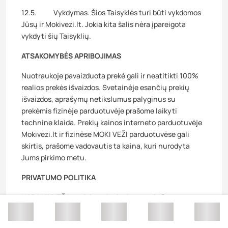
12.5. Vykdymas. Šios Taisyklės turi būti vykdomos
Jūsų ir Mokivezi.lt. Jokia kita šalis nėra įpareigota
vykdyti šių Taisyklių.
ATSAKOMYBĖS APRIBOJIMAS
Nuotraukoje pavaizduota prekė gali ir neatitikti 100%
realios prekės išvaizdos. Svetainėje esančių prekių
išvaizdos, aprašymų netikslumus palyginus su
prekėmis fizinėje parduotuvėje prašome laikyti
technine klaida. Prekių kainos interneto parduotuvėje
Mokivezi.lt ir fizinėse MOKI VEŽI parduotuvėse gali
skirtis, prašome vadovautis ta kaina, kuri nurodyta
Jums pirkimo metu.
PRIVATUMO POLITIKA
UAB MAKVEŽA yra įsipareigojusi saugoti Jūsų
privatumą internete. Asmens duomenys sukaupti šioje
interneto svetainėje, bus tvarkomi laikantis taisyklių,