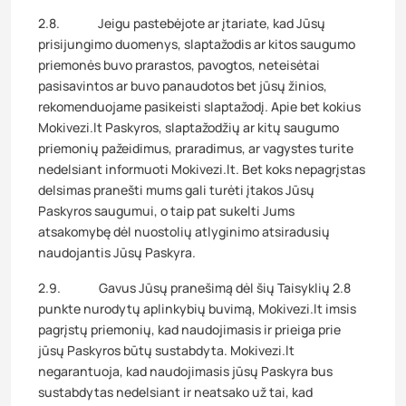
2.8. Jeigu pastebėjote ar įtariate, kad Jūsų
prisijungimo duomenys, slaptažodis ar kitos saugumo
priemonės buvo prarastos, pavogtos, neteisėtai
pasisavintos ar buvo panaudotos bet jūsų žinios,
rekomenduojame pasikeisti slaptažodį. Apie bet kokius
Mokivezi.lt Paskyros, slaptažodžių ar kitų saugumo
priemonių pažeidimus, praradimus, ar vagystes turite
nedelsiant informuoti Mokivezi.lt. Bet koks nepagrįstas
delsimas pranešti mums gali turėti įtakos Jūsų
Paskyros saugumui, o taip pat sukelti Jums
atsakomybę dėl nuostolių atlyginimo atsiradusių
naudojantis Jūsų Paskyra.
2.9. Gavus Jūsų pranešimą dėl šių Taisyklių 2.8
punkte nurodytų aplinkybių buvimą, Mokivezi.lt imsis
pagrįstų priemonių, kad naudojimasis ir prieiga prie
jūsų Paskyros būtų sustabdyta. Mokivezi.lt
negarantuoja, kad naudojimasis jūsų Paskyra bus
sustabdytas nedelsiant ir neatsako už tai, kad