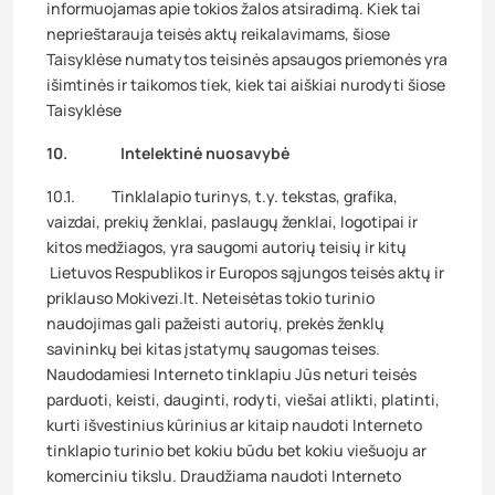
informuojamas apie tokios žalos atsiradimą. Kiek tai
neprieštarauja teisės aktų reikalavimams, šiose
Taisyklėse numatytos teisinės apsaugos priemonės yra
išimtinės ir taikomos tiek, kiek tai aiškiai nurodyti šiose
Taisyklėse
10. Intelektinė nuosavybė
10.1. Tinklalapio turinys, t.y. tekstas, grafika,
vaizdai, prekių ženklai, paslaugų ženklai, logotipai ir
kitos medžiagos, yra saugomi autorių teisių ir kitų
Lietuvos Respublikos ir Europos sąjungos teisės aktų ir
priklauso Mokivezi.lt. Neteisėtas tokio turinio
naudojimas gali pažeisti autorių, prekės ženklų
savininkų bei kitas įstatymų saugomas teises.
Naudodamiesi Interneto tinklapiu Jūs neturi teisės
parduoti, keisti, dauginti, rodyti, viešai atlikti, platinti,
kurti išvestinius kūrinius ar kitaip naudoti Interneto
tinklapio turinio bet kokiu būdu bet kokiu viešuoju ar
komerciniu tikslu. Draudžiama naudoti Interneto