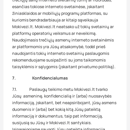
esančias tokiose interneto svetainėse, įskaitant
žiniasklaidos ar mobiliųjų programų platformas, su
kuriomis bendradarbiauja ar kitaip sąveikauja
Mokivezi.lt. Mokivezi.lt neatsako už tokių svetainių ar
platformų operatorių veiksmus ar neveikimą.
Naudojimasis trečiųjų asmenų interneto svetainėmis
ar platformomis yra Jūsų atsakomybė, todėl prieš
naudojantis tokių interneto svetainių paslaugomis
rekomenduojame susipažinti su joms taikomomis
taisyklėmis ir sąlygomis (įskaitant privatumo politiką).
7. Konfidencialumas
7.1. Paslaugų teikimo metu Mokivezi.lt tvarko
Jūsų asmeninę, konfidencialią ir (arba) nuosavybės
informaciją, įskaitant, bet neapsiribojant, jūsų asmens
duomenis ir (arba) bet kokią kitą Jūsų pateiktą
informaciją ir dokumentus, taip pat informaciją,
susijusią su Jūsų ir Mokivezi.lt santykiais.
Įsipareigojame saugoti Jūsų pateiktą informaciją