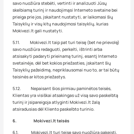
savo nuožiūra stebėti, vertinti ir analizuoti Jūsų
skelbiamą turinį ir naudojimąsi Interneto svetaine bei
prieiga prie jos, įskaitant nustatyti, ar laikomasi šių
Taisyklių ir visų kitų naudojimosi taisyklių, kurias
Mokivezi.lt gali nustatyti.
5.11. Mokivezi.lt taip pat turi teisę (bet ne prievolę)
savo nuožiūra redaguoti, perkelti, ištrinti arba
atsisakyti padaryti prieinamą turinį, esantį Interneto
svetainėje, dėl bet kokios priežasties, įskaitant šių
Taisyklių pažeidimą, nepriklausomai nuo to, ar tai būtų
teisinės ar kitos priežastys.
5.12. Nepaisant šios pirmiau paminėtos teisės,
Klientas yra visiškai atsakingas už visą savo paskelbtą
turinį ir įsipareigoja atlyginti Mokivezi.lt žalą
atsiradusias dėl Kliento paskelbto turinio.
6. Mokivezi.lt teisės
6.1. Mokivezi.lt turi teisę savo nuožiūra pakeisti,