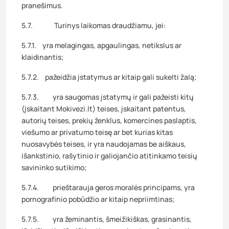
pranešimus.
5.7. Turinys laikomas draudžiamu, jei:
5.7.1. yra melagingas, apgaulingas, netikslus ar
klaidinantis;
5.7.2. pažeidžia įstatymus ar kitaip gali sukelti žalą;
5.7.3. yra saugomas įstatymų ir gali pažeisti kitų
(įskaitant Mokivezi.lt) teises, įskaitant patentus,
autorių teises, prekių ženklus, komercines paslaptis,
viešumo ar privatumo teisę ar bet kurias kitas
nuosavybės teises, ir yra naudojamas be aiškaus,
išankstinio, rašytinio ir galiojančio atitinkamo teisių
savininko sutikimo;
5.7.4. prieštarauja geros moralės principams, yra
pornografinio pobūdžio ar kitaip nepriimtinas;
5.7.5. yra žeminantis, šmeižikiškas, grasinantis,