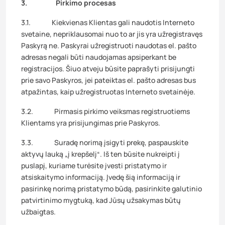
3. Pirkimo procesas
3.1. Kiekvienas Klientas gali naudotis Interneto
svetaine, nepriklausomai nuo to ar jis yra užregistravęs
Paskyrą ne. Paskyrai užregistruoti naudotas el. pašto
adresas negali būti naudojamas apsiperkant be
registracijos. Šiuo atveju būsite paprašyti prisijungti
prie savo Paskyros, jei pateiktas el. pašto adresas bus
atpažintas, kaip užregistruotas Interneto svetainėje.
3.2. Pirmasis pirkimo veiksmas registruotiems
Klientams yra prisijungimas prie Paskyros.
3.3. Suradę norimą įsigyti prekę, paspauskite
aktyvų lauką „į krepšelį“. Iš ten būsite nukreipti į
puslapį, kuriame turėsite įvesti pristatymo ir
atsiskaitymo informaciją. Įvedę šią informaciją ir
pasirinkę norimą pristatymo būdą, pasirinkite galutinio
patvirtinimo mygtuką, kad Jūsų užsakymas būtų
užbaigtas.