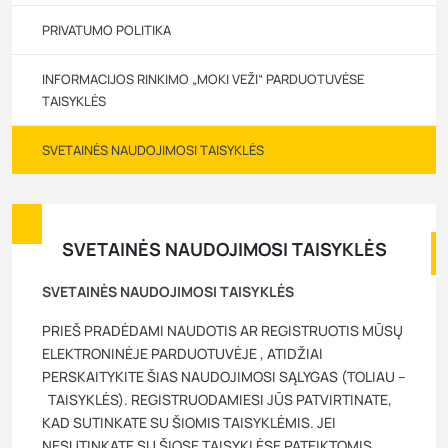
PRIVATUMO POLITIKA
INFORMACIJOS RINKIMO „MOKI VEŽI“ PARDUOTUVĖSE
TAISYKLĖS
SVETAINĖS NAUDOJIMOSI TAISYKLĖS
SVETAINĖS NAUDOJIMOSI TAISYKLĖS
SVETAINĖS NAUDOJIMOSI TAISYKLĖS
PRIEŠ PRADĖDAMI NAUDOTIS AR REGISTRUOTIS MŪSŲ
ELEKTRONINĖJE PARDUOTUVĖJE , ATIDŽIAI
PERSKAITYKITE ŠIAS NAUDOJIMOSI SĄLYGAS (TOLIAU –
TAISYKLĖS). REGISTRUODAMIESI JŪS PATVIRTINATE,
KAD SUTINKATE SU ŠIOMIS TAISYKLĖMIS. JEI
NESUTINKATE SU ŠIOSE TAISYKLĖSE PATEIKTOMIS