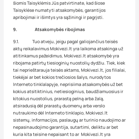
šiomis Taisyklėmis Jūs patvirtinate, kad šiose
Taisyklėse numatyti atsakomybės, garantijos
apribojimai ir išimtys yra sąžiningi ir pagrįsti.
9. Atsakomybės ribojimas
9.1. Tuo atveju, jeigu pagal galiojančius teisės
aktų reikalavimus Mokivezi.lt yra laikoma atsakinga už
atitinkamus pažeidimus, Mokivezi.lt atsakomybė yra
ribojama patirtų tiesioginių nuostolių dydžiu. Tiek, kiek
tai neprieštarauja teisės aktams, Mokivezi.lt, jos filialai,
tiekėjai ar bet kokios trečiosios šalys, nurodytos
Interneto tinklalapyje, neprisiima atsakomybės už bet
kokius atsitiktinius, netiesioginius, baudžiamuosius ir
kitokius nuostolius, prarastą pelną arba žalą,
atsiradusią dėl prarastų duomenų arba verslo
nutraukimo dėl Interneto tinklapio, Mokivezi.lt
sistemų, informacijos, paslaugų ar turinio naudojimo ar
nepasinaudojimo garantija, sutartimi, deliktu ar bet
kuria kita teisine nepaisant to ar Mokivezi.lt yra