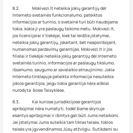
8.2. Mokivezi.lt neteikia jokių garantijų dėl
Interneto svetainės funkcionalumo, pateiktos
informacijos ar turinio, o svetainė turi būti naudojama
tokia, kokia ji yra paslaugų teikimo metu. Mokivezi.lt,
jos licencijarai ir tiekėjai, kiek tai leidžia įstatymai,
neteikia jokių garantijų, įskaitant, bet neapsiribojant,
numanomas pardavimų garantijas. Mokivezi.lt ir jos
filialai ir tiekėjai neteikia jokių garantijų dėl Interneto
svetainės turinio, informacijos ar paslaugų tikslumo,
išsamumo, saugumo ar savalaikio atnaujinimo. Jokia
Interneto tinklapyje pateikta informacija nesuteikia
jokios garantijos, jeigu tokia garantija nėra aiškiai
nurodyta šiose Taisyklėse.
8.3. Kai kuriose jurisdikcijose garantijos
apribojimai nėra numatyti, todėl šiame skyriuje
esantys apribojimai ir išimtys gali būti Jums netaikomi.
Jei įstatymai Jums suteikia tam tikras teises, tokios
teisės yra įgyvendinamos Jūsų atžvilgiu. Sutikdami su