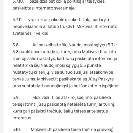
5.7.10. pažeidžia bet kokią politiką ar taisykles,
paskelbtas Interneto svetainėje;
5.7.11. yra skirtas pakenkti, sukelti žalą, padaryti
nebeveikiančia ar kitaip trukdyti Mokivezi.lt Interneto
svetainės ir veiklai.
5.8. Jei paskelbsite šių Naudojimosi sąlygų 5.7 ir
5.8 punktuose nurodytą turinį arba Mokivezi.lt ar kita
trečioji šalis nustatys, kad Jūsų paskelbta informacija
neatitinka šių Naudojimosi sąlygų 5.6 punkte
nustatytų kriterijų, visa su tuo susijusi atsakomybė
tenka Jums. Mokivezi.lt pasilieka teisę Jūsų Paskyrą
arba sustabdyti naudojimąsi ja be išankstinio įspėjimo.
5.9. Mokivezi.lt, be atskiro įspėjimo, pasilieka
teisę ištrinti jūsų paskelbtą neteisėtą turinį ar turinį,
kuris gali pažeisti trečiųjų šalių teises ar teisėtus
interesus.
5.10. Mokivezi.lt pasilieka teisę (bet ne prievolę)