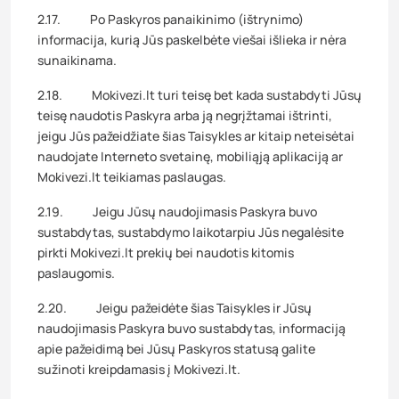
2.17. Po Paskyros panaikinimo (ištrynimo)
informacija, kurią Jūs paskelbėte viešai išlieka ir nėra
sunaikinama.
2.18. Mokivezi.lt turi teisę bet kada sustabdyti Jūsų
teisę naudotis Paskyra arba ją negrįžtamai ištrinti,
jeigu Jūs pažeidžiate šias Taisykles ar kitaip neteisėtai
naudojate Interneto svetainę, mobiliąją aplikaciją ar
Mokivezi.lt teikiamas paslaugas.
2.19. Jeigu Jūsų naudojimasis Paskyra buvo
sustabdytas, sustabdymo laikotarpiu Jūs negalėsite
pirkti Mokivezi.lt prekių bei naudotis kitomis
paslaugomis.
2.20. Jeigu pažeidėte šias Taisykles ir Jūsų
naudojimasis Paskyra buvo sustabdytas, informaciją
apie pažeidimą bei Jūsų Paskyros statusą galite
sužinoti kreipdamasis į Mokivezi.lt.