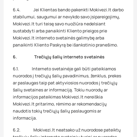
6.4. Jei Klientas bando pakenkti Mokivezi.lt darbo
stabilumui, saugumui ar nevykdo savo įsipareigojimų,
Mokivezi.lt turi teisę savo nuožiūra nedelsiant
sustabdyti arba panaikinti Kliento prieigos prie
Mokivezi.lt interneto svetainės galimybę arba
panaikinti Kliento Paskyrą be išankstinio pranešimo.
6. Trečiųjų šalių interneto svetainės
6.1. Interneto svetainėje gali būti pateikiamos
nuorodos į trečiųjų šalių pavadinimus, ženklus, prekes
ar paslaugas taip pat aktyviosios nuorodos į trečiųjų
šalių svetaines ar informaciją. Tokiu nuorodų ar
informacijos pateikimas Mokivezi.lt nereiškia
Mokivezi.lt pritarimo, rėmimo ar rekomendacijų
naudotis tokių trečiųjų šalių paslaugomis ar
informacija.
6.2. Mokivezi.lt neatsako už nuorodose pateiktų
trečiųjų šalių interneto svetainių turinį ar nuorodas,