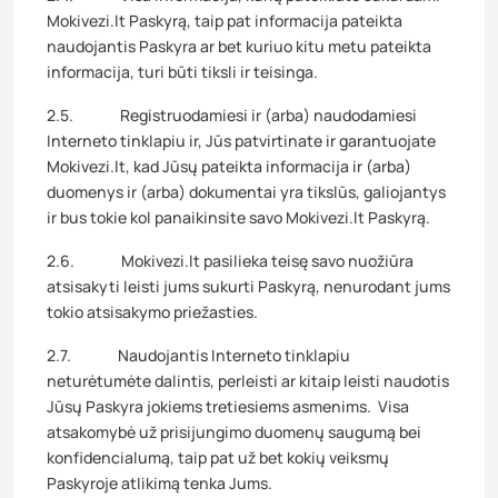
Mokivezi.lt Paskyrą, taip pat informacija pateikta
naudojantis Paskyra ar bet kuriuo kitu metu pateikta
informacija, turi būti tiksli ir teisinga.
2.5. Registruodamiesi ir (arba) naudodamiesi
Interneto tinklapiu ir, Jūs patvirtinate ir garantuojate
Mokivezi.lt, kad Jūsų pateikta informacija ir (arba)
duomenys ir (arba) dokumentai yra tikslūs, galiojantys
ir bus tokie kol panaikinsite savo Mokivezi.lt Paskyrą.
2.6. Mokivezi.lt pasilieka teisę savo nuožiūra
atsisakyti leisti jums sukurti Paskyrą, nenurodant jums
tokio atsisakymo priežasties.
2.7. Naudojantis Interneto tinklapiu
neturėtumėte dalintis, perleisti ar kitaip leisti naudotis
Jūsų Paskyra jokiems tretiesiems asmenims. Visa
atsakomybė už prisijungimo duomenų saugumą bei
konfidencialumą, taip pat už bet kokių veiksmų
Paskyroje atlikimą tenka Jums.