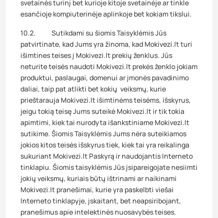
svetainės turinį bet kurioje kitoje svetainėje ar tinkle
esančioje kompiuterinėje aplinkoje bet kokiam tikslui.
10.2. Sutikdami su šiomis Taisyklėmis Jūs
patvirtinate, kad Jums yra žinoma, kad Mokivezi.lt turi
išimtines teises į Mokivezi.lt prekių ženklus. Jūs
neturite teisės naudoti Mokivezi.lt prekės ženklo jokiam
produktui, paslaugai, domenui ar įmonės pavadinimo
daliai, taip pat atlikti bet kokių veiksmų, kurie
prieštarauja Mokivezi.lt išimtinėms teisėms, išskyrus,
jeigu tokią teisę Jums suteikė Mokivezi.lt ir tik tokia
apimtimi, kiek tai nurodyta išankstiniame Mokivezi.lt
sutikime. Šiomis Taisyklėmis Jums nėra suteikiamos
jokios kitos teisės išskyrus tiek, kiek tai yra reikalinga
sukuriant Mokivezi.lt Paskyrą ir naudojantis Interneto
tinklapiu. Šiomis taisyklėmis Jūs įsipareigojate nesiimti
jokių veiksmų, kuriais būtų ištrinami ar naikinami
Mokivezi.lt pranešimai, kurie yra paskelbti viešai
Interneto tinklapyje, įskaitant, bet neapsiribojant,
pranešimus apie intelektinės nuosavybės teises.