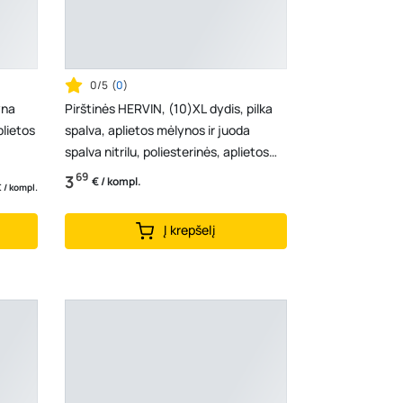
0/5
(
0
)
yna
Pirštinės HERVIN, (10)XL dydis, pilka
plietos
spalva, aplietos mėlynos ir juoda
spalva nitrilu, poliesterinės, aplietos
dvigubo ...
69
3
€ / kompl.
 / kompl.
Į krepšelį