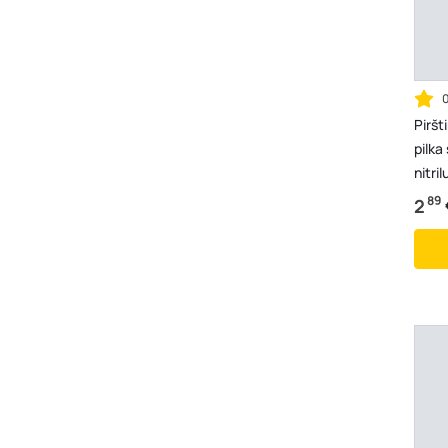
Piršt
pilka
nitri
89
2