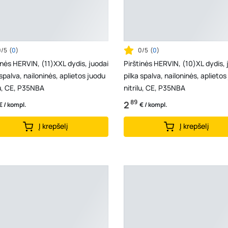
0/5
(
0
)
0/5
(
0
)
inės HERVIN, (11)XXL dydis, juodai
Pirštinės HERVIN, (10)XL dydis, 
 spalva, nailoninės, aplietos juodu
pilka spalva, nailoninės, aplietos
lu, CE, P35NBA
nitrilu, CE, P35NBA
89
2
€ / kompl.
€ / kompl.
Į krepšelį
Į krepšelį