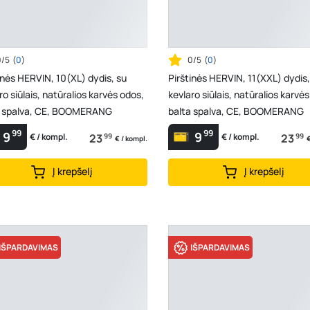
0/5
(
0
)
0/5
(
0
)
inės HERVIN, 10(XL) dydis, su
Pirštinės HERVIN, 11(XXL) dydis,
ro siūlais, natūralios karvės odos,
kevlaro siūlais, natūralios karvė
a spalva, CE, BOOMERANG
balta spalva, CE, BOOMERANG
99
99
9
9
23
99
23
99
€ / kompl.
€ / kompl.
€ / kompl.
€
Į krepšelį
Į krepšelį
IŠPARDAVIMAS
IŠPARDAVIMAS