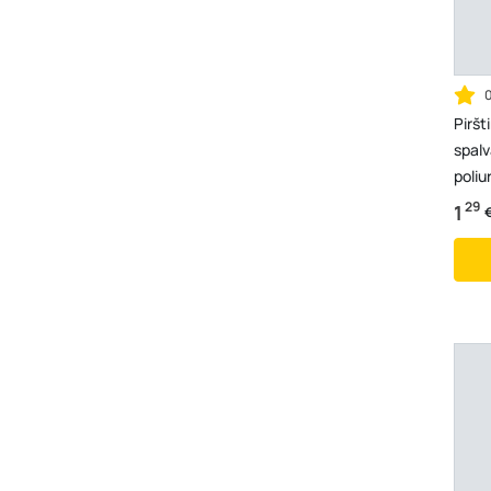
Piršt
spalv
poliu
29
1
€