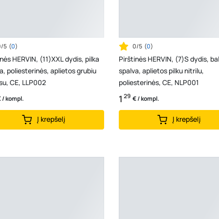
0/5
(
0
)
0/5
(
0
)
inės HERVIN, (11)XXL dydis, pilka
Pirštinės HERVIN, (7)S dydis, ba
a, poliesterinės, aplietos grubiu
spalva, aplietos pilku nitrilu,
su, CE, LLP002
poliesterinės, CE, NLP001
29
1
 / kompl.
€ / kompl.
Į krepšelį
Į krepšelį