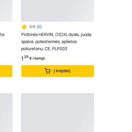
0/5
(
0
)
lta
Pirštinės HERVIN, (10)XL dydis, juoda
spalva, poliesterinės, aplietos
poliuretanu, CE, PLP003
29
1
€ / kompl.
Į krepšelį