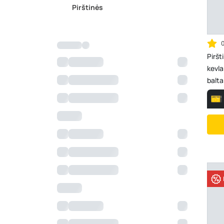
Pirštinės
Piršt
kevla
balt