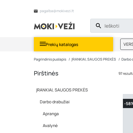
pagalba@mokivezi.lt
VERS
Prekių katalogas
MOKI
Pagrindinis puslapis
ĮRANKIAI, SAUGOS PREKĖS
Darbo 
Pirštinės
97 rezult
ĮRANKIAI, SAUGOS PREKĖS
Darbo drabužiai
-58
Apranga
Avalynė