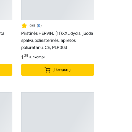
0/5
(
0
)
lta
Pirštinės HERVIN, (11)XXL dydis, juoda
spalva,poliesterinės, aplietos
poliuretanu, CE, PLP003
29
1
€ / kompl.
Į krepšelį