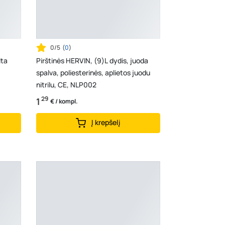
0/5
(
0
)
lta
Pirštinės HERVIN, (9)L dydis, juoda
spalva, poliesterinės, aplietos juodu
nitrilu, CE, NLP002
29
1
€ / kompl.
Į krepšelį