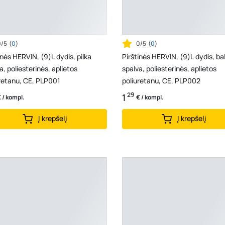
0/5
(
0
)
0/5
(
0
)
inės HERVIN, (9)L dydis, pilka
Pirštinės HERVIN, (9)L dydis, ba
a, poliesterinės, aplietos
spalva, poliesterinės, aplietos
retanu, CE, PLP001
poliuretanu, CE, PLP002
29
1
 / kompl.
€ / kompl.
Į krepšelį
Į krepšelį