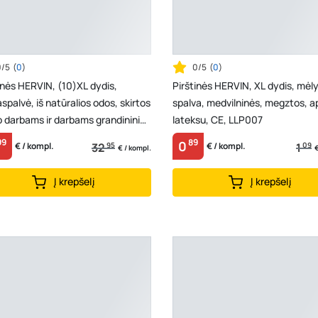
0/5
(
0
)
0/5
(
0
)
inės HERVIN, (10)XL dydis,
Pirštinės HERVIN, XL dydis, mėl
iaspalvė, iš natūralios odos, skirtos
spalva, medvilninės, megztos, a
 darbams ir darbams grandininiu
lateksu, CE, LLP007
, ...
99
89
0
32
95
1
09
€ / kompl.
€ / kompl.
€ / kompl.
€
Į krepšelį
Į krepšelį