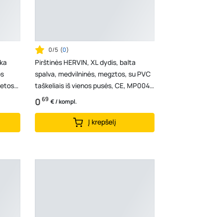
0/5
(
0
)
lka
Pirštinės HERVIN, XL dydis, balta
os
spalva, medvilninės, megztos, su PVC
ietos
taškeliais iš vienos pusės, CE, MP004
(58g)
69
0
€ / kompl.
Į krepšelį