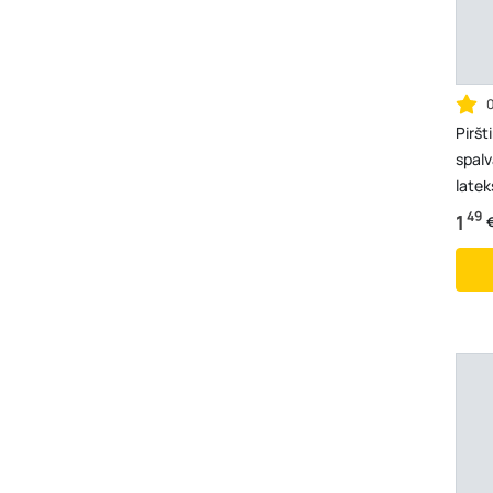
Piršt
spalv
latek
49
1
€