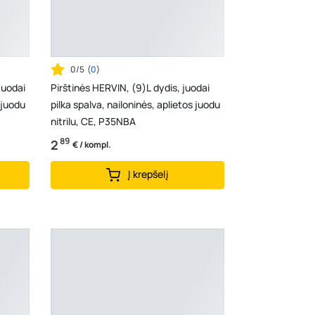
0/5
(
0
)
juodai
Pirštinės HERVIN, (9)L dydis, juodai
 juodu
pilka spalva, nailoninės, aplietos juodu
nitrilu, CE, P35NBA
89
2
€ / kompl.
Į krepšelį