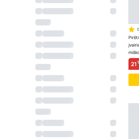
Piršt
įvair
miško
pjūklu
21