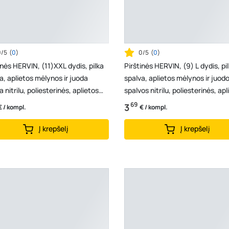
0/5
(
0
)
0/5
(
0
)
inės HERVIN, (11)XXL dydis, pilka
Pirštinės HERVIN, (9) L dydis, pi
a, aplietos mėlynos ir juoda
spalva, aplietos mėlynos ir juod
a nitrilu, poliesterinės, aplietos
spalvos nitrilu, poliesterinės, apl
bo...
dvigubo...
69
3
€ / kompl.
€ / kompl.
Į krepšelį
Į krepšelį