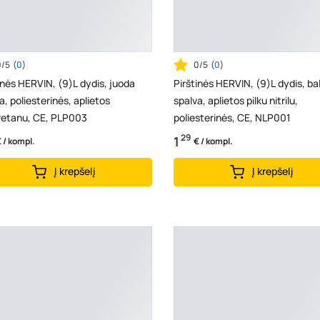
0/5
(
0
)
0/5
(
0
)
inės HERVIN, (9)L dydis, juoda
Pirštinės HERVIN, (9)L dydis, ba
a, poliesterinės, aplietos
spalva, aplietos pilku nitrilu,
retanu, CE, PLP003
poliesterinės, CE, NLP001
29
1
 / kompl.
€ / kompl.
Į krepšelį
Į krepšelį