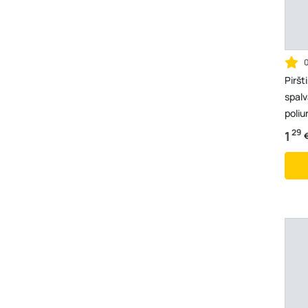
Piršt
spalv
poliu
29
1
€