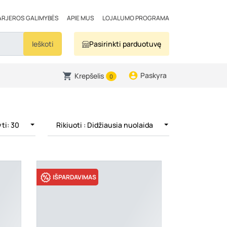
ARJEROS GALIMYBĖS
APIE MUS
LOJALUMO PROGRAMA
Ieškoti
Pasirinkti parduotuvę
Paskyra
Krepšelis
0
ti: 30
Rikiuoti
: Didžiausia nuolaida
IŠPARDAVIMAS