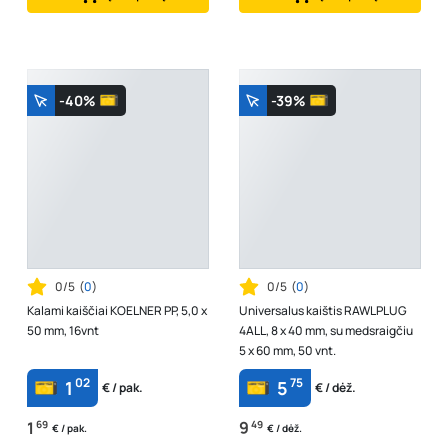
-40%
-39%
0/5
(
0
)
0/5
(
0
)
Kalami kaiščiai KOELNER PP, 5,0 x
Universalus kaištis RAWLPLUG
50 mm, 16vnt
4ALL, 8 x 40 mm, su medsraigčiu
5 x 60 mm, 50 vnt.
02
75
1
5
€ / pak.
€ / dėž.
1
69
9
49
€ / pak.
€ / dėž.