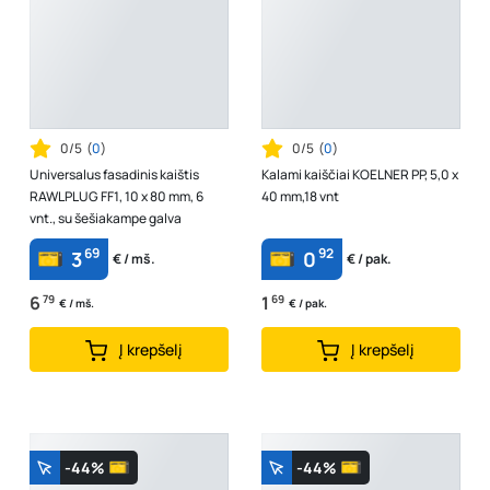
0/5
(
0
)
0/5
(
0
)
Universalus fasadinis kaištis
Kalami kaiščiai KOELNER PP, 5,0 x
RAWLPLUG FF1, 10 x 80 mm, 6
40 mm,18 vnt
vnt., su šešiakampe galva
69
92
3
0
€ / mš.
€ / pak.
6
79
1
69
€ / mš.
€ / pak.
Į krepšelį
Į krepšelį
-44%
-44%