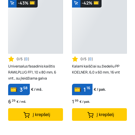
-43%
-42%
0/5
(
0
)
0/5
(
0
)
Universalus fasadinis kaištis
Kalami kaiščiai su žiedeliu PP
RAWLPLUG FF1, 10 x 80 mm, 6
KOELNER, 6,0 x 60 mm, 16 vnt
vnt., su įleidžiama galva
58
16
3
1
€ / mš.
€ / pak.
6
29
1
99
€ / mš.
€ / pak.
Į krepšelį
Į krepšelį