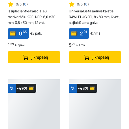
0/5
(
0
)
0/5
(
0
)
Išsiplečiantys kaiščiai su
Universalus fasadinis kaištis
medvaržčiu KOELNER, 6,0 x 30
RAWLPLUG FF1, 8 x 80 mm, 6 vnt.,
mm, 3,5 x 30 mm, 12 vnt.
su įleidžiama galva
63
91
0
2
€ / pak.
€ / mš.
1
29
5
79
€ / pak.
€ / mš.
Į krepšelį
Į krepšelį
-49%
-48%