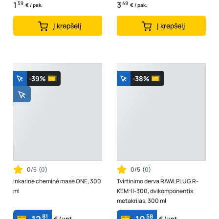
1
59
3
49
€ / pak.
€ / pak.
Į krepšelį
Į krepšelį
-39%
-38%
0/5
(
0
)
0/5
(
0
)
Inkarinė cheminė masė ONE, 300
Tvirtinimo derva RAWLPLUG R-
ml
KEM-II-300, dvikomponentis
metakrilas, 300 ml
81
58
€ / vnt.
€ / vnt.