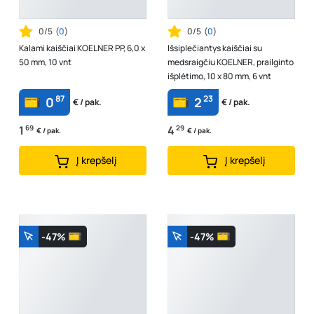
0/5
(
0
)
0/5
(
0
)
Kalami kaiščiai KOELNER PP, 6,0 x
Išsiplečiantys kaiščiai su
50 mm, 10 vnt
medsraigčiu KOELNER, prailginto
išplėtimo, 10 x 80 mm, 6 vnt
87
23
0
2
€ / pak.
€ / pak.
1
69
4
29
€ / pak.
€ / pak.
Į krepšelį
Į krepšelį
-47%
-47%