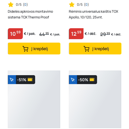
0/5
(
0
)
0/5
(
0
)
Didelės apkrovos montavimo
Rėminis universalus kaištis TOX
sistema TOX Thermo Proof
Apollo, 10/120, 25vnt.
59
59
10
12
44
95
29
99
€ / pak.
€ / dėž.
€ / pak.
€ / dėž.
Į krepšelį
Į krepšelį
-51%
-50%