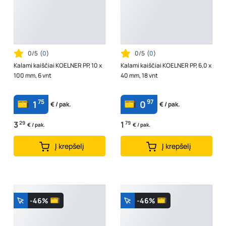
0/5
(
0
)
0/5
(
0
)
Kalami kaiščiai KOELNER PP, 10 x
Kalami kaiščiai KOELNER PP, 6,0 x
100 mm, 6 vnt
40 mm, 18 vnt
75
97
1
0
€ / pak.
€ / pak.
3
29
1
79
€ / pak.
€ / pak.
Į krepšelį
Į krepšelį
-46%
-46%