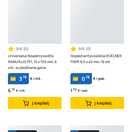
0/5
(
0
)
0/5
(
0
)
Universalus fasadinis kaištis
Išsiplečiantys kaiščiai KOELNER
RAWLPLUG FF1, 10 x 100 mm, 6
FIXPP, 8,0 x 40 mm, 16 vnt
vnt., su įleidžiama galva
78
78
3
0
€ / mš.
€ / pak.
6
79
1
39
€ / mš.
€ / pak.
Į krepšelį
Į krepšelį