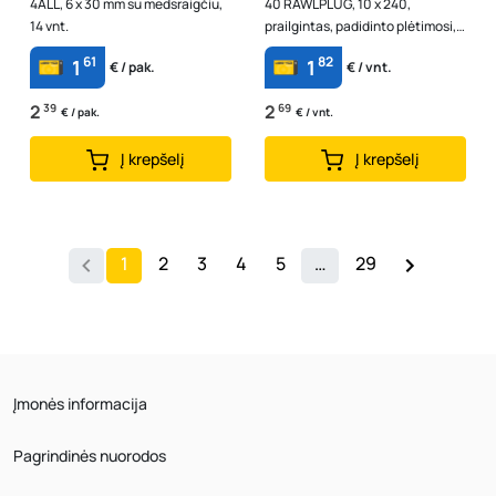
4ALL, 6 x 30 mm su medsraigčiu,
40 RAWLPLUG, 10 x 240,
14 vnt.
prailgintas, padidinto plėtimosi,
sraigtas įleidžama galva
61
82
1
1
€ / pak.
€ / vnt.
2
39
2
69
€ / pak.
€ / vnt.
Į krepšelį
Į krepšelį
1
2
3
4
5
…
29
Įmonės informacija
Pagrindinės nuorodos