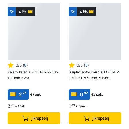
-41%
-41%
0/5
(
0
)
0/5
(
0
)
Kalami kaiščiai KOELNER PP, 10 x
Išsiplečiantys kaiščiai KOELNER
120 mm, 6 vnt
FIXPP, 6,0 x 30 mm, 30 vnt.
23
82
2
0
€ / pak.
€ / pak.
3
79
1
39
€ / pak.
€ / pak.
Į krepšelį
Į krepšelį