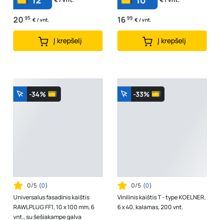
12
10
20
95
16
99
€ / vnt.
€ / vnt.
Į krepšelį
Į krepšelį
-34%
-33%
0/5
(
0
)
0/5
(
0
)
Universalus fasadinis kaištis
Vinilinis kaištis T - type KOELNER,
RAWLPLUG FF1, 10 x 100 mm, 6
6 x 40, kalamas, 200 vnt.
vnt., su šešiakampe galva