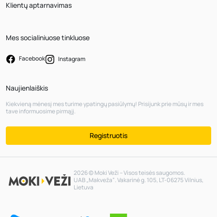
Klientų aptarnavimas
Mes socialiniuose tinkluose
Facebook
Instagram
Naujienlaiškis
Kiekvieną mėnesį mes turime ypatingų pasiūlymų! Prisijunk prie mūsų ir mes
tave informuosime pirmąjį.
Registruotis
2026 © Moki Veži – Visos teisės saugomos.
UAB „Makveža“. Vakarinė g. 105, LT-06275 Vilnius,
Lietuva