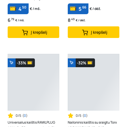
50
66
4
5
€ / mš.
€ / dėž.
6
79
8
49
€ / mš.
€ / dėž.
Į krepšelį
Į krepšelį
-33%
-32%
0/5
(
0
)
0/5
(
0
)
Universalus kaištis RAWLPLUG
Nailoninis kaištis su sraigtu Torx