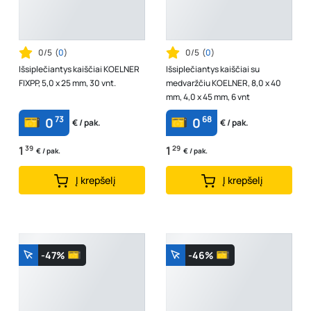
0/5
(
0
)
0/5
(
0
)
Išsiplečiantys kaiščiai KOELNER
Išsiplečiantys kaiščiai su
FIXPP, 5,0 x 25 mm, 30 vnt.
medvaržčiu KOELNER, 8,0 x 40
mm, 4,0 x 45 mm, 6 vnt
73
68
0
0
€ / pak.
€ / pak.
1
39
1
29
€ / pak.
€ / pak.
Į krepšelį
Į krepšelį
-47%
-46%