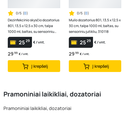
0/5
(
0
)
0/5
(
0
)
Dezinfekcinio skysčio dozatorius
Muilo dozatorius 801, 13,5 x 12,5 x
801, 13,5 x 12,5 x 30 cm, talpa
30 cm, talpa 1000 ml, baltas, su
1000 ml, baltas, su sensoriniu
sensoriniu jutikliu, 310118
jutikliu, 310120
29
29
25
25
€ / vnt.
€ / vnt.
29
99
29
99
€ / vnt.
€ / vnt.
Į krepšelį
Į krepšelį
Pramoniniai laikikliai, dozatoriai
Pramoniniai laikikliai, dozatoriai