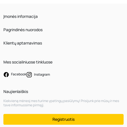
Įmonės informacija
Pagrindinės nuorodos
Klientų aptarnavimas
Mes socialiniuose tinkluose
Facebook
Instagram
Naujienlaiškis
Kiekvieną mėnesį mes turime ypatingų pasiūlymų! Prisijunk prie mūsų ir mes
tave informuosime pirmąjį.
Registruotis