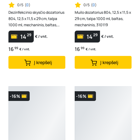
0/5
(
0
)
0/5
(
0
)
Dezinfekcinio skysčio dozatorius
Muilo dozatorius 804, 12,5 x 11,5 x
804, 12,5 x 11,5 x 29 cm, talpa
29 cm, talpa 1000 ml, baltas,
1000 ml, mechaninis, baltas,
mechaninis, 310119
310121
29
29
14
14
€ / vnt.
€ / vnt.
16
99
16
99
€ / vnt.
€ / vnt.
Į krepšelį
Į krepšelį
-16%
-16%