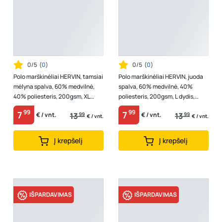
0/5
(
0
)
0/5
(
0
)
Polo marškinėliai HERVIN, tamsiai
Polo marškinėliai HERVIN, juoda
mėlyna spalva, 60% medvilnė,
spalva, 60% medvilnė, 40%
40% poliesteris, 200gsm, XL
poliesteris, 200gsm, L dydis,
dydis, 7860032
7860023
99
99
7
7
13
99
13
99
€ / vnt.
€ / vnt.
€ / vnt.
€ / vnt.
Į krepšelį
Į krepšelį
IŠPARDAVIMAS
IŠPARDAVIMAS