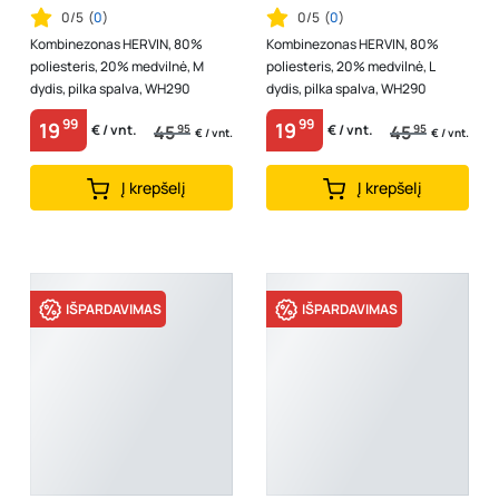
0/5
(
0
)
0/5
(
0
)
Kombinezonas HERVIN, 80%
Kombinezonas HERVIN, 80%
poliesteris, 20% medvilnė, M
poliesteris, 20% medvilnė, L
dydis, pilka spalva, WH290
dydis, pilka spalva, WH290
99
99
19
19
45
95
45
95
€ / vnt.
€ / vnt.
€ / vnt.
€ / vnt.
Į krepšelį
Į krepšelį
IŠPARDAVIMAS
IŠPARDAVIMAS