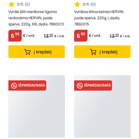
0/5
(
0
)
0/5
(
0
)
Vyriški šilti marškiniai ilgomis
Vyriškos šiltos kelnės HERVIN,
rankovėmis HERVIN, juoda
juoda spalva, 220g, L dydis,
spalva, 220g, XXL dydis, 7860013
7860015
99
99
6
6
13
99
13
99
€ / vnt.
€ / vnt.
€ / vnt.
€ / vnt.
Į krepšelį
Į krepšelį
IŠPARDAVIMAS
IŠPARDAVIMAS