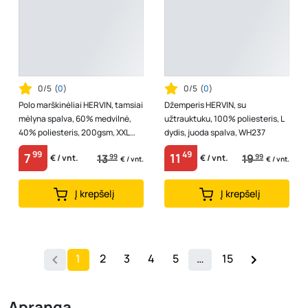
0/5
(
0
)
0/5
(
0
)
Polo marškinėliai HERVIN, tamsiai
Džemperis HERVIN, su
mėlyna spalva, 60% medvilnė,
užtrauktuku, 100% poliesteris, L
40% poliesteris, 200gsm, XXL
dydis, juoda spalva, WH237
dydis, 7860033
99
49
7
11
13
99
19
99
€ / vnt.
€ / vnt.
€ / vnt.
€ / vnt.
Į krepšelį
Į krepšelį
1
2
3
4
5
…
15
Apranga