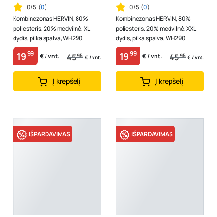
0/5
(
0
)
0/5
(
0
)
Kombinezonas HERVIN, 80%
Kombinezonas HERVIN, 80%
poliesteris, 20% medvilnė, XL
poliesteris, 20% medvilnė, XXL
dydis, pilka spalva, WH290
dydis, pilka spalva, WH290
99
99
19
19
45
95
45
95
€ / vnt.
€ / vnt.
€ / vnt.
€ / vnt.
Į krepšelį
Į krepšelį
IŠPARDAVIMAS
IŠPARDAVIMAS