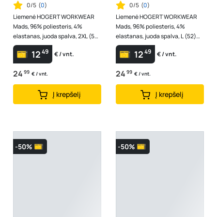
0/5
(
0
)
0/5
(
0
)
Liemenė HOGERT WORKWEAR
Liemenė HOGERT WORKWEAR
Mads, 96% poliesteris, 4%
Mads, 96% poliesteris, 4%
elastanas, juoda spalva, 2XL (56)
elastanas, juoda spalva, L (52)
dydis
dydis
49
49
12
12
€ / vnt.
€ / vnt.
24
99
24
99
€ / vnt.
€ / vnt.
Į krepšelį
Į krepšelį
-50%
-50%