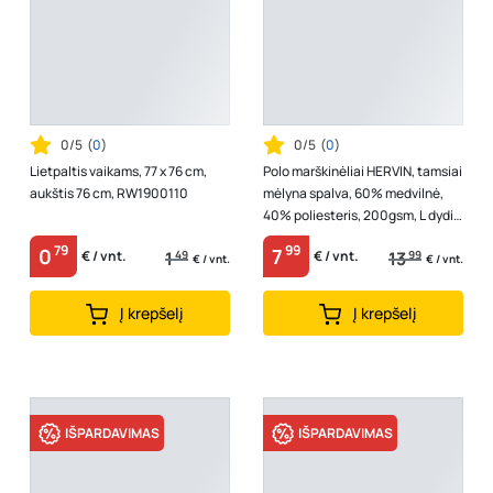
0/5
(
0
)
0/5
(
0
)
Lietpaltis vaikams, 77 x 76 cm,
Polo marškinėliai HERVIN, tamsiai
aukštis 76 cm, RW1900110
mėlyna spalva, 60% medvilnė,
40% poliesteris, 200gsm, L dydis,
7860031
79
99
0
7
1
49
13
99
€ / vnt.
€ / vnt.
€ / vnt.
€ / vnt.
Į krepšelį
Į krepšelį
IŠPARDAVIMAS
IŠPARDAVIMAS