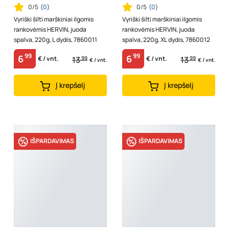
0/5
(
0
)
0/5
(
0
)
Vyriški šilti marškiniai ilgomis
Vyriški šilti marškiniai ilgomis
rankovėmis HERVIN, juoda
rankovėmis HERVIN, juoda
spalva, 220g, L dydis, 7860011
spalva, 220g, XL dydis, 7860012
99
99
6
6
13
99
13
99
€ / vnt.
€ / vnt.
€ / vnt.
€ / vnt.
Į krepšelį
Į krepšelį
IŠPARDAVIMAS
IŠPARDAVIMAS