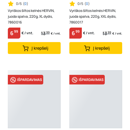
0/5
(
0
)
0/5
(
0
)
Vyriškos šiltos kelnės HERVIN,
Vyriškos šiltos kelnės HERVIN,
juoda spalva, 220g, XL dydis,
juoda spalva, 220g, XXL dydis,
7860016
7860017
99
99
6
6
13
99
13
99
€ / vnt.
€ / vnt.
€ / vnt.
€ / vnt.
Į krepšelį
Į krepšelį
IŠPARDAVIMAS
IŠPARDAVIMAS