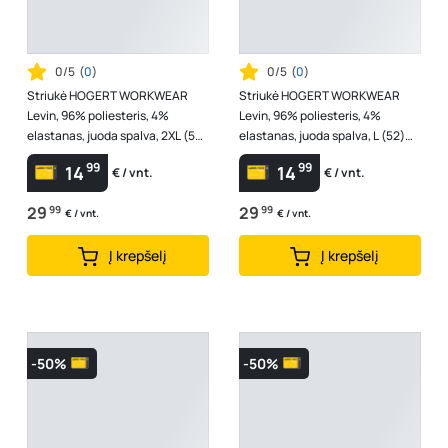
0/5
(
0
)
0/5
(
0
)
Striukė HOGERT WORKWEAR
Striukė HOGERT WORKWEAR
Levin, 96% poliesteris, 4%
Levin, 96% poliesteris, 4%
elastanas, juoda spalva, 2XL (56)
elastanas, juoda spalva, L (52)
dydis
dydis
99
99
14
14
€ / vnt.
€ / vnt.
29
99
29
99
€ / vnt.
€ / vnt.
Į krepšelį
Į krepšelį
-50%
-50%