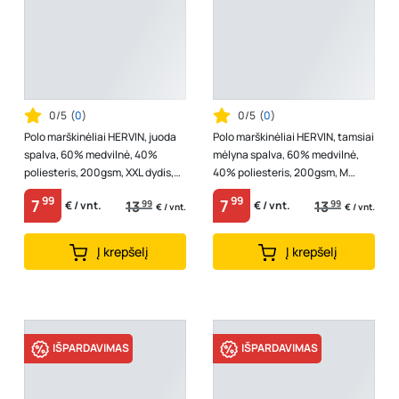
0/5
(
0
)
0/5
(
0
)
Polo marškinėliai HERVIN, juoda
Polo marškinėliai HERVIN, tamsiai
spalva, 60% medvilnė, 40%
mėlyna spalva, 60% medvilnė,
poliesteris, 200gsm, XXL dydis,
40% poliesteris, 200gsm, M
7860025
dydis, 7860030
99
99
7
7
13
99
13
99
€ / vnt.
€ / vnt.
€ / vnt.
€ / vnt.
Į krepšelį
Į krepšelį
IŠPARDAVIMAS
IŠPARDAVIMAS