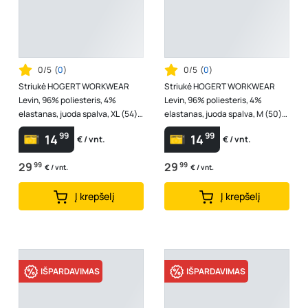
0/5
(
0
)
0/5
(
0
)
Striukė HOGERT WORKWEAR
Striukė HOGERT WORKWEAR
Levin, 96% poliesteris, 4%
Levin, 96% poliesteris, 4%
elastanas, juoda spalva, XL (54)
elastanas, juoda spalva, M (50)
dydis
dydis
99
99
14
14
€ / vnt.
€ / vnt.
29
99
29
99
€ / vnt.
€ / vnt.
Į krepšelį
Į krepšelį
IŠPARDAVIMAS
IŠPARDAVIMAS