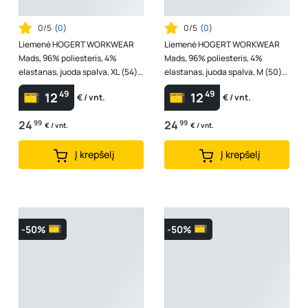
0/5
(
0
)
0/5
(
0
)
Liemenė HOGERT WORKWEAR
Liemenė HOGERT WORKWEAR
Mads, 96% poliesteris, 4%
Mads, 96% poliesteris, 4%
elastanas, juoda spalva, XL (54)
elastanas, juoda spalva, M (50)
dydis
dydis
49
49
12
12
€ / vnt.
€ / vnt.
24
99
24
99
€ / vnt.
€ / vnt.
Į krepšelį
Į krepšelį
-50%
-50%