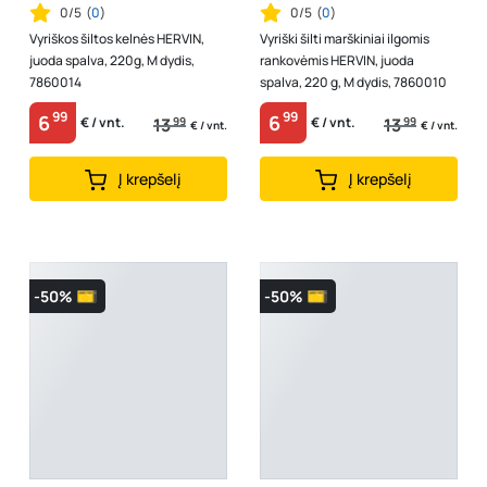
0/5
(
0
)
0/5
(
0
)
Vyriškos šiltos kelnės HERVIN,
Vyriški šilti marškiniai ilgomis
juoda spalva, 220g, M dydis,
rankovėmis HERVIN, juoda
7860014
spalva, 220 g, M dydis, 7860010
99
99
6
6
13
99
13
99
€ / vnt.
€ / vnt.
€ / vnt.
€ / vnt.
Į krepšelį
Į krepšelį
-50%
-50%