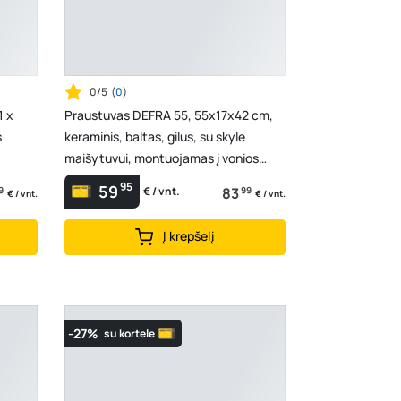
0/5
(
0
)
1 x
Praustuvas DEFRA 55, 55x17x42 cm,
s
keraminis, baltas, gilus, su skyle
maišytuvui, montuojamas į vonios
spinteles MEA, Ba...
95
59
9
83
99
€ / vnt.
€ / vnt.
€ / vnt.
Į krepšelį
-27%
su kortele