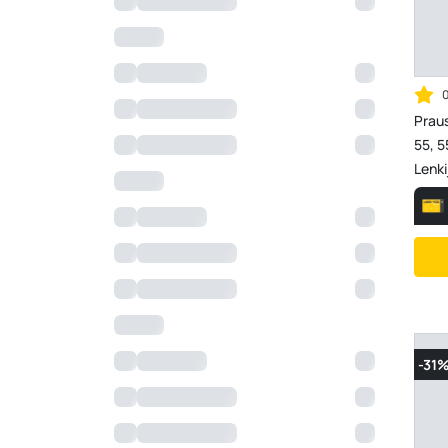
Prau
55, 5
Lenk
-31