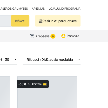
ARJEROS GALIMYBĖS
APIE MUS
LOJALUMO PROGRAMA
Ieškoti
Pasirinkti parduotuvę
Paskyra
Krepšelis
0
ti: 30
Rikiuoti
: Didžiausia nuolaida
-35%
su kortele