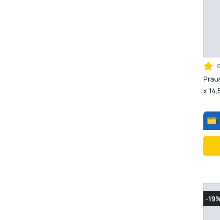
Praus
x 14
-19