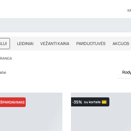
K
LUI
LEIDINIAI
VEŽANTI KAINA
PARDUOTUVĖS
AKCIJOS
BLOGAS
IŠPARDAVIMAS
 ĮRANGA
Rody
atai
-35%
su kortele
IŠPARDAVIMAS