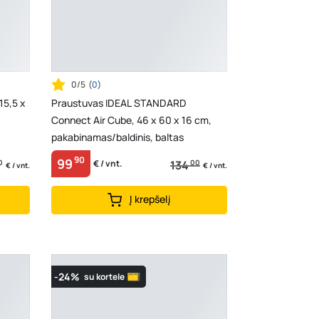
0/5
(
0
)
15,5 x
Praustuvas IDEAL STANDARD
Connect Air Cube, 46 x 60 x 16 cm,
pakabinamas/baldinis, baltas
90
99
0
134
00
€ / vnt.
€ / vnt.
€ / vnt.
Į krepšelį
-24%
su kortele