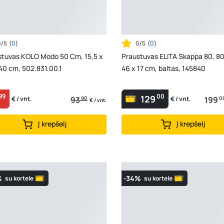
0/5
(
0
)
0/5
(
0
)
stuvas KOLO Modo 50 Cm, 15,5 x
Praustuvas ELITA Skappa 80, 80
40 cm, 502.831.00.1
46 x 17 cm, baltas, 145840
99
00
129
93
90
199
0
€ / vnt.
€ / vnt.
€ / vnt.
Į krepšelį
Į krepšelį
%
-34%
su kortele
su kortele