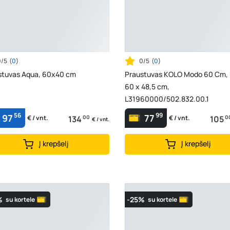
0/5
(
0
)
0/5
(
0
)
stuvas Aqua, 60x40 cm
Praustuvas KOLO Modo 60 Cm, 
60 x 48,5 cm,
L31960000/502.832.00.1
56
99
97
77
134
00
105
0
€ / vnt.
€ / vnt.
€ / vnt.
Į krepšelį
Į krepšelį
%
-25%
su kortele
su kortele