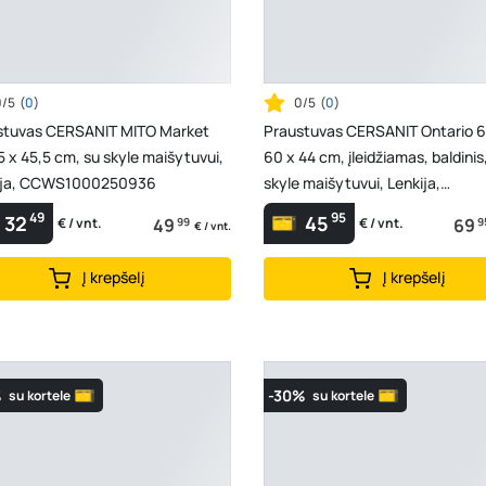
0/5
(
0
)
0/5
(
0
)
stuvas CERSANIT MITO Market
Praustuvas CERSANIT Ontario 6
5 x 45,5 cm, su skyle maišytuvui,
60 x 44 cm, įleidžiamas, baldinis
ija, CCWS1000250936
skyle maišytuvui, Lenkija,
CCWF1006253419
49
95
32
45
49
99
69
9
€ / vnt.
€ / vnt.
€ / vnt.
Į krepšelį
Į krepšelį
%
-30%
su kortele
su kortele