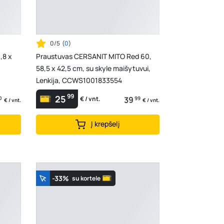
0/5
(
0
)
,8 x
Praustuvas CERSANIT MITO Red 60,
58,5 x 42,5 cm, su skyle maišytuvui,
Lenkija, CCWS1001833554
99
25
0
39
99
€ / vnt.
€ / vnt.
€ / vnt.
Į krepšelį
-33%
su kortele