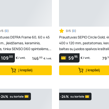
0/5
(
0
)
0/5
(
0
)
stuvas DEFRA Frame 60, 60 x 45
Praustuvas SEPIO Circle Gold, 4
cm., įleidžiamas, keraminis,
400 x 120 mm, pastatomas, ker
s, tinka SENSO D60 spintelėms,
baltas su juodos spalvos kraštel
00
95
109
59
146
00
79
7
€ / vnt.
€ / vnt.
€ / vnt.
Į krepšelį
Į krepšelį
-24%
-24%
su kortele
su kortele