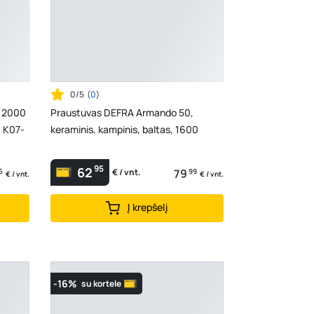
0/5
(
0
)
o 2000
Praustuvas DEFRA Armando 50,
, K07-
keraminis, kampinis, baltas, 1600
95
62
5
79
99
€ / vnt.
€ / vnt.
€ / vnt.
Į krepšelį
-16%
su kortele