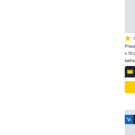
Prau
x 15 
balta
4092