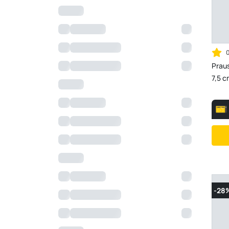
Praus
7,5 c
-28