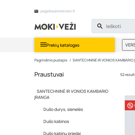
pagalba@mokivezi.lt
VERS
Prekių katalogas
MOKI
Pagrindinis puslapis
SANTECHNINĖ IR VONIOS KAMBARIO
Praustuvai
52 rezult
SANTECHNINĖ IR VONIOS KAMBARIO
ĮRANGA
Dušo durys, sienelės
Dušo kabinos
Dušo kabinų priedai