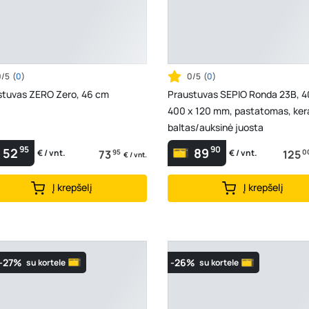
0/5
(
0
)
0/5
(
0
)
stuvas ZERO Zero, 46 cm
Praustuvas SEPIO Ronda 23B, 4
400 x 120 mm, pastatomas, ker
baltas/auksinė juosta
95
90
52
89
73
95
125
0
€ / vnt.
€ / vnt.
€ / vnt.
Į krepšelį
Į krepšelį
-27%
-26%
su kortele
su kortele