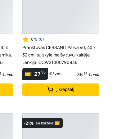
0/5
(
0
)
00 x
Praustuvas CERSANIT Parva 40, 40 x
amika,
32 cm, su skyle maišytuvui kairėje,
iu
Lenkija, CCWS1000790936
95
27
9
36
95
€ / vnt.
€ / vnt.
€ / vnt.
Į krepšelį
-21%
su kortele