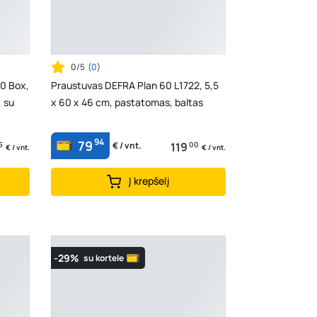
0/5
(
0
)
0 Box,
Praustuvas DEFRA Plan 60 L1722, 5,5
, su
x 60 x 46 cm, pastatomas, baltas
94
79
5
119
00
€ / vnt.
€ / vnt.
€ / vnt.
Į krepšelį
-29%
su kortele