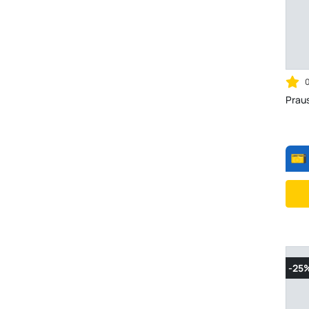
Prau
-25