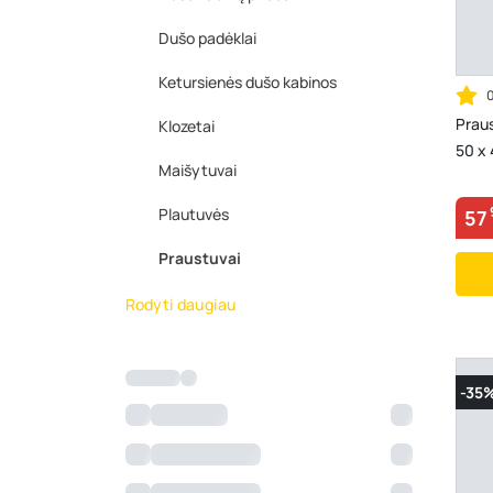
Dušo padėklai
Ketursienės dušo kabinos
Prau
Klozetai
50 x 
Maišytuvai
Plautuvės
57
Praustuvai
Rodyti daugiau
-35