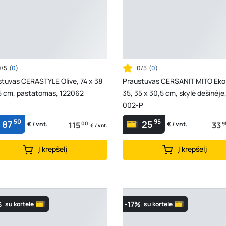
0/5
(
0
)
0/5
(
0
)
tuvas CERASTYLE Olive, 74 x 38
Praustuvas CERSANIT MITO Ek
,5 cm, pastatomas, 122062
35, 35 x 30,5 cm, skylė dešinėje
002-P
50
95
87
25
115
00
33
9
€ / vnt.
€ / vnt.
€ / vnt.
Į krepšelį
Į krepšelį
%
-17%
su kortele
su kortele