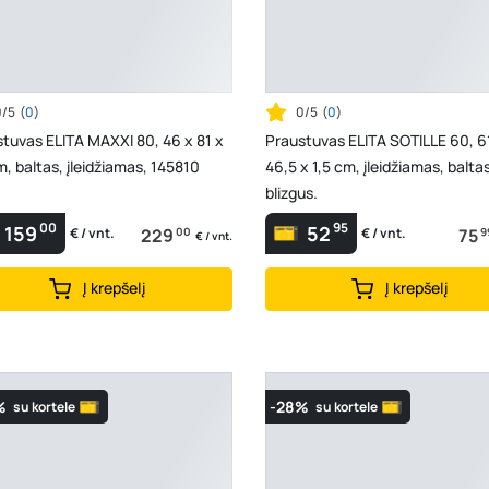
0/5
(
0
)
0/5
(
0
)
tuvas ELITA MAXXI 80, 46 x 81 x
Praustuvas ELITA SOTILLE 60, 6
m, baltas, įleidžiamas, 145810
46,5 x 1,5 cm, įleidžiamas, balta
blizgus.
00
95
159
52
229
00
75
9
€ / vnt.
€ / vnt.
€ / vnt.
Į krepšelį
Į krepšelį
%
-28%
su kortele
su kortele