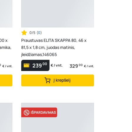
0/5
(
0
)
00 x
Praustuvas ELITA SKAPPA 80, 46 x
amika,
81,5 x 1,8 cm, juodas matinis,
įleidžiamas,146065
00
239
0
329
00
€ / vnt.
€ / vnt.
€ / vnt.
Į krepšelį
IŠPARDAVIMAS