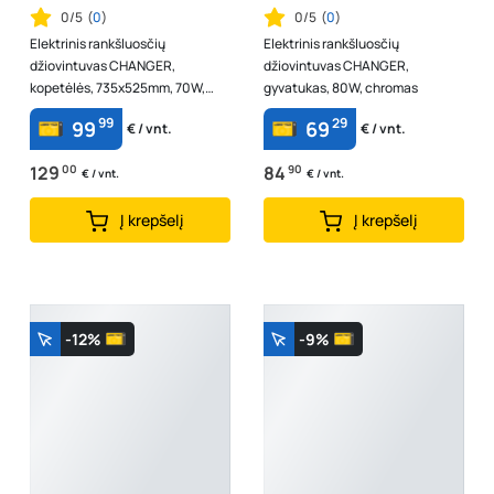
0/5
(
0
)
0/5
(
0
)
Elektrinis rankšluosčių
Elektrinis rankšluosčių
džiovintuvas CHANGER,
džiovintuvas CHANGER,
kopetėlės, 735x525mm, 70W,
gyvatukas, 80W, chromas
chromas
99
29
99
69
€ / vnt.
€ / vnt.
129
00
84
90
€ / vnt.
€ / vnt.
Į krepšelį
Į krepšelį
-12%
-9%