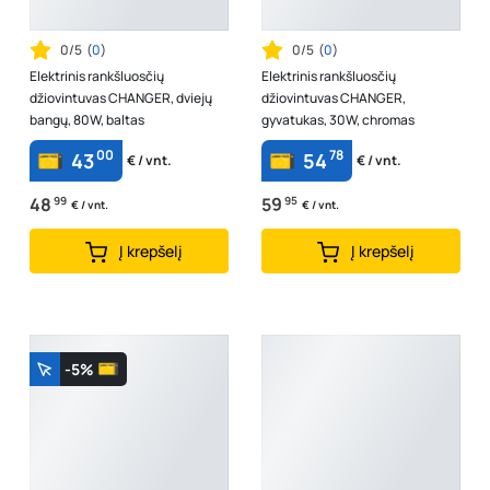
0/5
(
0
)
0/5
(
0
)
Elektrinis rankšluosčių
Elektrinis rankšluosčių
džiovintuvas CHANGER, dviejų
džiovintuvas CHANGER,
bangų, 80W, baltas
gyvatukas, 30W, chromas
00
78
43
54
€ / vnt.
€ / vnt.
48
99
59
95
€ / vnt.
€ / vnt.
Į krepšelį
Į krepšelį
-5%