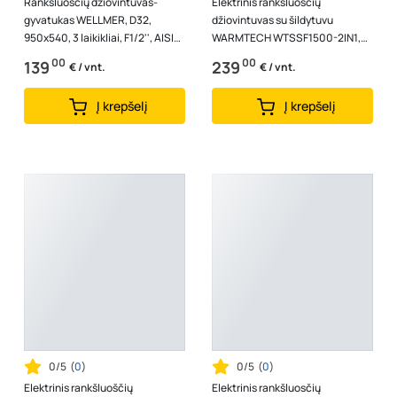
Rankšluosčių džiovintuvas-
Elektrinis rankšluoščių
gyvatukas WELLMER, D32,
džiovintuvas su šildytuvu
950x540, 3 laikikliai, F1/2'', AISI
WARMTECH WTSSF1500-2IN1,
316 nerūd. plienas, 34492
galia 1500W
00
00
139
239
€ / vnt.
€ / vnt.
Į krepšelį
Į krepšelį
0/5
(
0
)
0/5
(
0
)
Elektrinis rankšluoščių
Elektrinis rankšluosčių