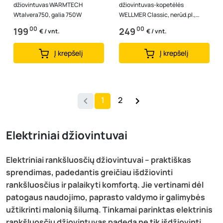
džiovintuvas WARMTECH
džiovintuvas-kopetėlės
Wtalvera750, galia 750W
WELLMER Classic, nerūd.pl.,
1000-8, 1000 x 530 mm,
00
00
199
249
€ / vnt.
€ / vnt.
dešininis, 125W, juoda...
Į krepšelį
Į krepšelį
1
2
Elektriniai džiovintuvai
Elektriniai rankšluosčių džiovintuvai – praktiškas
sprendimas, padedantis greičiau išdžiovinti
rankšluosčius ir palaikyti komfortą. Jie vertinami dėl
patogaus naudojimo, paprasto valdymo ir galimybės
užtikrinti malonią šilumą. Tinkamai parinktas elektrinis
rankšluosčių džiovintuvas padeda ne tik išdžiovinti