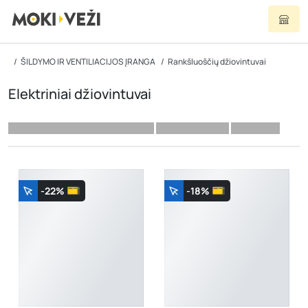
ŠILDYMO IR VENTILIACIJOS ĮRANGA
Rankšluoščių džiovintuvai
Elektriniai džiovintuvai
-22%
-18%