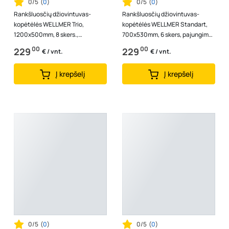
0/5
(
0
)
0/5
(
0
)
Rankšluosčių džiovintuvas-
Rankšluosčių džiovintuvas-
kopėtėlės WELLMER Trio,
kopėtėlės WELLMER Standart,
1200x500mm, 8 skers.,
700x530mm, 6 skers, pajungimas
pajungimas 470 mm, AISI 316
500 mm, AISI 316 nerūd. plienas,
00
00
229
229
€ / vnt.
€ / vnt.
nerūd. plienas, 319...
31...
Į krepšelį
Į krepšelį
0/5
(
0
)
0/5
(
0
)