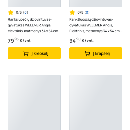
0/5
(
0
)
0/5
(
0
)
Rankšluosčių džiovintuvas-
Rankšluosčių džiovintuvas-
gyvatukas WELLMER Angis,
gyvatukas WELLMER Angis,
elektrinis, matmenys 34 x 54 cm,
Elektrinis, matmenys 34 x 54 cm,
2 bangų, baltos spalvos, 37600B
2 bangų, nerūdijančio plieno,
95
90
79
94
€ / vnt.
€ / vnt.
37600
Į krepšelį
Į krepšelį