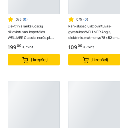
0/5
(
0
)
0/5
(
0
)
Elektrinis rankšluosčių
Rankšluosčių džiovintuvas-
džiovintuvas-kopėtėlės
gyvatukas WELLMER Angis,
WELLMER Classic, nerūd.pl.,
elektrinis, matmenys 78 x 52 cm,
700-6, kairė, 85W, 37306
4 bangų, baltos spalvos, 37602B
00
00
199
109
€ / vnt.
€ / vnt.
Į krepšelį
Į krepšelį