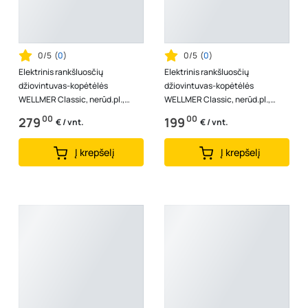
0/5
(
0
)
0/5
(
0
)
Elektrinis rankšluosčių
Elektrinis rankšluosčių
džiovintuvas-kopėtėlės
džiovintuvas-kopėtėlės
WELLMER Classic, nerūd.pl.,
WELLMER Classic, nerūd.pl.,
1000-8, dešinė, 125W, 37312
700-6, dešinė, 85W, 15910ELD,
00
00
279
199
€ / vnt.
€ / vnt.
37305
Į krepšelį
Į krepšelį