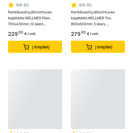
0/5
(
0
)
0/5
(
0
)
Rankšluosčių džiovintuvas-
Rankšluosčių džiovintuvas-
kopėtėlės WELLMER Plain,
kopėtėlės WELLMER Trio,
700x430mm, 10 skers.
800x500mm, 5 skers.,
pajungimas 470 mm, AISI 316
pajungimas 470 mm, AISI 316
00
00
229
279
€ / vnt.
€ / vnt.
nerūd. plienas, 311...
nerūd. plienas, juoda...
Į krepšelį
Į krepšelį