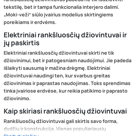
tekstilę, bet ir tampa funkcionalia interjero dalimi.
„Moki-veži“ siūlo įvairius modelius skirtingiems
poreikiams ir erdvėms.
Elektriniai rankšluosčių džiovintuvai ir
jų paskirtis
Elektriniai rankšluosčių džiovintuvai skirti ne tik
džiovinimui, bet ir patogesniam naudojimui. Jie padeda
išlaikyti sausumą ir mažina drėgmę. Elektriniai
džiovintuvai naudingi ten, kur svarbus greitas
džiovinimas ir paprastas naudojimas. Toks sprendimas
tinka įvairiose erdvėse, kur reikia patikimo ir paprasto
džiovinimo.
Kaip skiriasi rankšluosčių džiovintuvai
Rankšluosčių džiovintuvai gali skirtis savo forma,
dydžiu ir konstrukcija. Vienas populiariausių