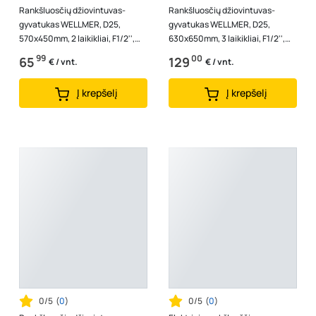
Rankšluosčių džiovintuvas-
Rankšluosčių džiovintuvas-
gyvatukas WELLMER, D25,
gyvatukas WELLMER, D25,
570x450mm, 2 laikikliai, F1/2'',
630x650mm, 3 laikikliai, F1/2'',
AISI 316 nerūd. plienas, 34041
AISI 316 nerūd. plienas, 34099
99
00
65
129
€ / vnt.
€ / vnt.
Į krepšelį
Į krepšelį
0/5
(
0
)
0/5
(
0
)