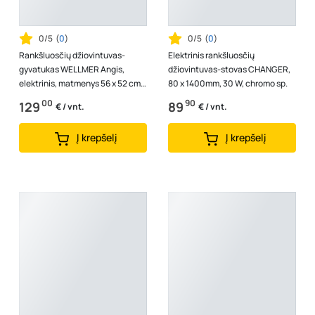
0/5
(
0
)
0/5
(
0
)
Rankšluosčių džiovintuvas-
Elektrinis rankšluosčių
gyvatukas WELLMER Angis,
džiovintuvas-stovas CHANGER,
elektrinis, matmenys 56 x 52 cm,
80 x 1400mm, 30 W, chromo sp.
3 bangų, nerūdijančio plieno,
00
90
129
89
€ / vnt.
€ / vnt.
37601
Į krepšelį
Į krepšelį