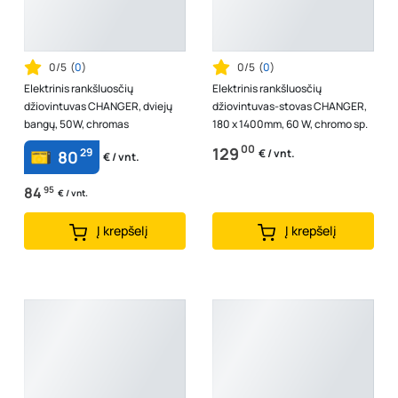
0/5
(
0
)
0/5
(
0
)
Elektrinis rankšluosčių
Elektrinis rankšluosčių
džiovintuvas CHANGER, dviejų
džiovintuvas-stovas CHANGER,
bangų, 50W, chromas
180 x 1400mm, 60 W, chromo sp.
00
129
29
€ / vnt.
80
€ / vnt.
84
95
€ / vnt.
Į krepšelį
Į krepšelį