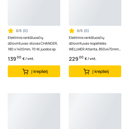
0/5
(
0
)
0/5
(
0
)
Elektrinis rankšluosčių
Elektrinis rankšluosčių
džiovintuvas-stovas CHANGER,
džiovintuvas-kopėtėlės
180 x 1400mm, 70 W, juodos sp.
WELLMER Atlanta, 850x470mm,
6 skers., dešinė, 3 termo rėžimai,
00
00
139
229
€ / vnt.
€ / vnt.
AISI 316 ...
Į krepšelį
Į krepšelį