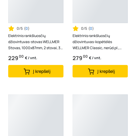
0/5
(
0
)
0/5
(
0
)
Elektrinis rankšluosčių
Elektrinis rankšluosčių
džiovintuvas-stovas WELLMER
džiovintuvas-kopėtėlės
Stovas, 1000x87mm, 2 stovai, 3
WELLMER Classic, nerūd.pl.,
termo rėžimai, 40W, AISI 316
1000-8, kairė, 125W, 37313
00
00
229
279
€ / vnt.
€ / vnt.
nerūd.p...
Į krepšelį
Į krepšelį