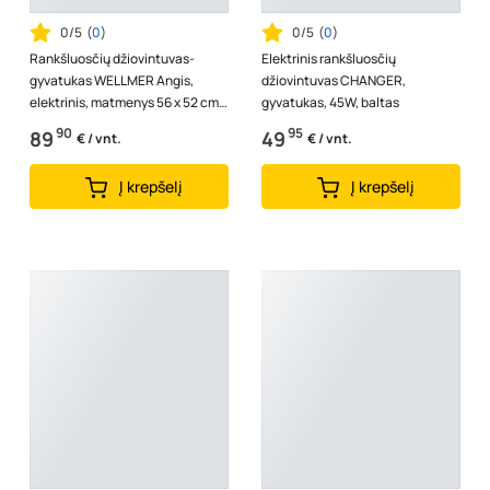
0/5
(
0
)
0/5
(
0
)
Rankšluosčių džiovintuvas-
Elektrinis rankšluosčių
gyvatukas WELLMER Angis,
džiovintuvas CHANGER,
elektrinis, matmenys 56 x 52 cm,
gyvatukas, 45W, baltas
3 bangų, baltos spalvos, 37601B
90
95
89
49
€ / vnt.
€ / vnt.
Į krepšelį
Į krepšelį