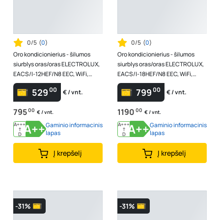
0/5
(
0
)
0/5
(
0
)
Oro kondicionierius - šilumos
Oro kondicionierius - šilumos
siurblys oras/oras ELECTROLUX,
siurblys oras/oras ELECTROLUX,
EACS/I-12HEF/N8 EEC, WiFi,
EACS/I-18HEF/N8 EEC, WiFi,
baltas
baltas
00
00
529
799
€ / vnt.
€ / vnt.
795
00
1190
00
€ / vnt.
€ / vnt.
A+++
A++
Gaminio informacinis
A+++
A++
Gaminio informacinis
↑
↑
lapas
lapas
D
D
Į krepšelį
Į krepšelį
-31%
-31%