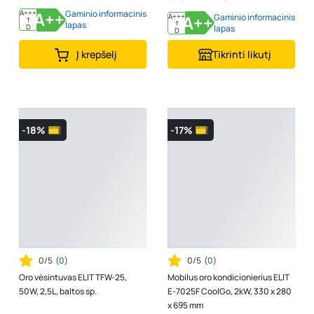
A+++
A++
Gaminio informacinis
A+++
A++
Gaminio informacinis
↑
↑
lapas
D
lapas
D
Į krepšelį
Tikrinti likutį
-18%
-17%
0/5
(
0
)
0/5
(
0
)
Oro vėsintuvas ELIT TFW-25,
Mobilus oro kondicionierius ELIT
50W, 2,5L, baltos sp.
E-7025F CoolGo, 2kW, 330 x 280
x 695 mm