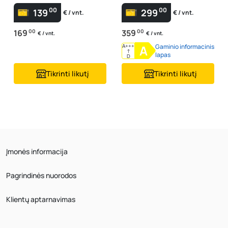
00
00
139
299
€ / vnt.
€ / vnt.
169
00
359
00
€ / vnt.
€ / vnt.
A+++
A
Gaminio informacinis
↑
lapas
D
Tikrinti likutį
Tikrinti likutį
Įmonės informacija
Pagrindinės nuorodos
Klientų aptarnavimas