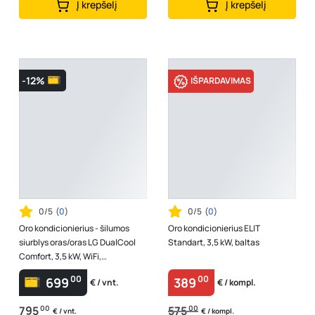
Į krepšelį
Į krepšelį
-12%
IŠPARDAVIMAS
0/5
(
0
)
0/5
(
0
)
Oro kondicionierius - šilumos
Oro kondicionierius ELIT
siurblys oras/oras LG DualCool
Standart, 3,5 kW, baltas
Comfort, 3,5 kW, WiFi,
inverterinis, baltos sp.
00
00
699
389
€ / vnt.
€ / kompl.
795
00
575
00
€ / vnt.
€ / kompl.