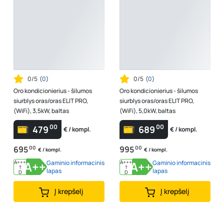
0/5
(
0
)
0/5
(
0
)
Oro kondicionierius - šilumos
Oro kondicionierius - šilumos
siurblys oras/oras ELIT PRO,
siurblys oras/oras ELIT PRO,
(WiFi), 3,5kW, baltas
(WiFi), 5,0kW, baltas
00
00
479
689
€ / kompl.
€ / kompl.
695
00
995
00
€ / kompl.
€ / kompl.
A+++
A++
Gaminio informacinis
A+++
A++
Gaminio informacinis
↑
↑
lapas
lapas
D
D
Į krepšelį
Į krepšelį