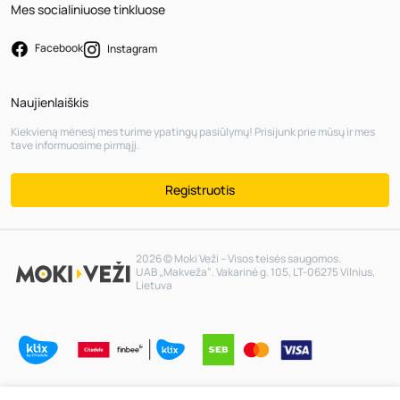
Mes socialiniuose tinkluose
Facebook
Instagram
Naujienlaiškis
Kiekvieną mėnesį mes turime ypatingų pasiūlymų! Prisijunk prie mūsų ir mes
tave informuosime pirmąjį.
Registruotis
2026 © Moki Veži – Visos teisės saugomos.
UAB „Makveža“. Vakarinė g. 105, LT-06275 Vilnius,
Lietuva