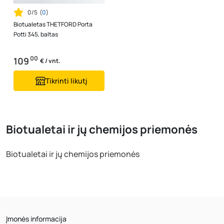
0/5
(
0
)
Biotualetas THETFORD Porta
Potti 345, baltas
00
109
€ / vnt.
Tikrinti likutį
Biotualetai ir jų chemijos priemonės
Biotualetai ir jų chemijos priemonės
Įmonės informacija