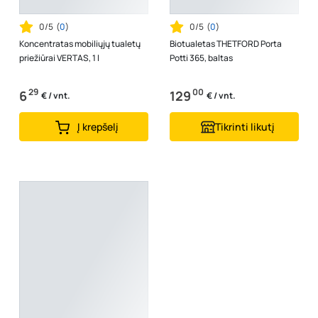
0/5
(
0
)
0/5
(
0
)
Koncentratas mobiliųjų tualetų
Biotualetas THETFORD Porta
priežiūrai VERTAS, 1 l
Potti 365, baltas
29
00
6
129
€ / vnt.
€ / vnt.
Į krepšelį
Tikrinti likutį