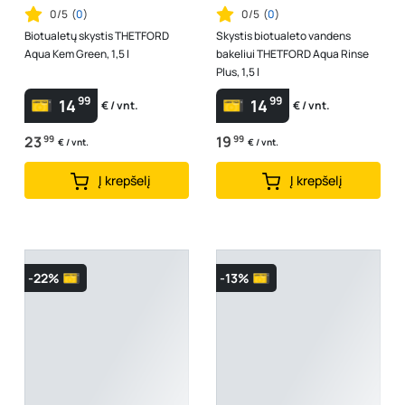
0/5
(
0
)
0/5
(
0
)
Biotualetų skystis THETFORD
Skystis biotualeto vandens
Aqua Kem Green, 1,5 l
bakeliui THETFORD Aqua Rinse
Plus, 1,5 l
99
99
14
14
€ / vnt.
€ / vnt.
23
99
19
99
€ / vnt.
€ / vnt.
Į krepšelį
Į krepšelį
-22%
-13%