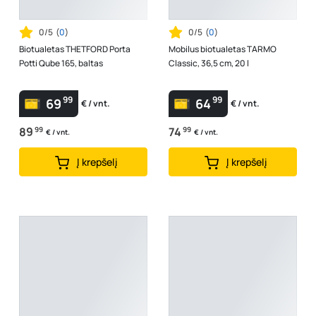
0/5
(
0
)
0/5
(
0
)
Biotualetas THETFORD Porta
Mobilus biotualetas TARMO
Potti Qube 165, baltas
Classic, 36,5 cm, 20 l
99
99
69
64
€ / vnt.
€ / vnt.
89
99
74
99
€ / vnt.
€ / vnt.
Į krepšelį
Į krepšelį