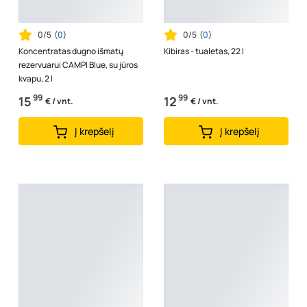
0/5
(
0
)
0/5
(
0
)
Koncentratas dugno išmatų
Kibiras - tualetas, 22 l
rezervuarui CAMPI Blue, su jūros
kvapu, 2 l
99
99
15
12
€ / vnt.
€ / vnt.
Į krepšelį
Į krepšelį