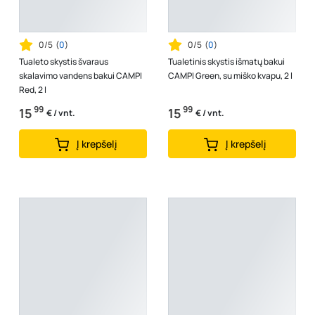
0/5
(
0
)
0/5
(
0
)
Tualeto skystis švaraus
Tualetinis skystis išmatų bakui
skalavimo vandens bakui CAMPI
CAMPI Green, su miško kvapu, 2 l
Red, 2 l
99
99
15
15
€ / vnt.
€ / vnt.
Į krepšelį
Į krepšelį