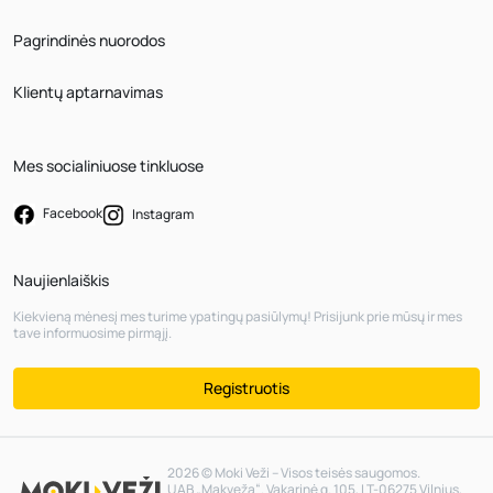
Pagrindinės nuorodos
Klientų aptarnavimas
Mes socialiniuose tinkluose
Facebook
Instagram
Naujienlaiškis
Kiekvieną mėnesį mes turime ypatingų pasiūlymų! Prisijunk prie mūsų ir mes
tave informuosime pirmąjį.
Registruotis
2026 © Moki Veži – Visos teisės saugomos.
UAB „Makveža“. Vakarinė g. 105, LT-06275 Vilnius,