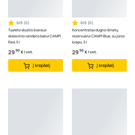
0/5
(
0
)
0/5
(
0
)
Tualeto skystis švaraus
Koncentratas dugno išmatų
skalavimo vandens bakui CAMPI
rezervuarui CAMPI Blue, su jūros
Red, 5 l
kvapu, 5 l
99
99
29
29
€ / vnt.
€ / vnt.
Į krepšelį
Į krepšelį