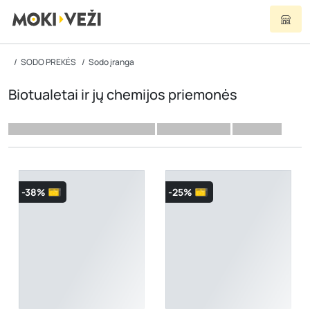
SODO PREKĖS
Sodo įranga
Biotualetai ir jų chemijos priemonės
-38%
-25%