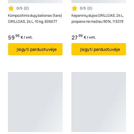
0/5
(
0
)
0/5
(
0
)
Kompozitinis dujų balionas (tara)
Kepsninių dujos GRILLGAS, 24 L,
GRILLGAS, 24 L, 10 kg, 606077
propano ne mažiau 90%, 113219
99
99
59
27
€ / vnt.
€ / vnt.
Įsigyti parduotuvėje
Įsigyti parduotuvėje