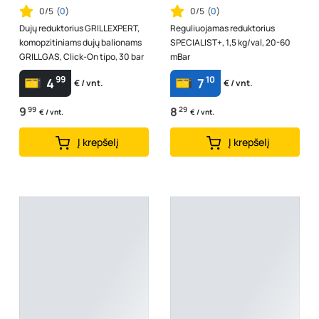
0/5
(
0
)
0/5
(
0
)
Dujų reduktorius GRILLEXPERT,
Reguliuojamas reduktorius
komopzitiniams dujų balionams
SPECIALIST+, 1,5 kg/val, 20-60
GRILLGAS, Click-On tipo, 30 bar
mBar
99
10
4
7
€ / vnt.
€ / vnt.
9
99
8
29
€ / vnt.
€ / vnt.
Į krepšelį
Į krepšelį