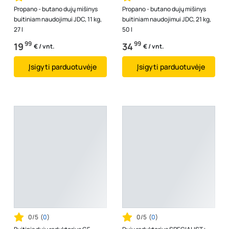
Propano - butano dujų mišinys
Propano - butano dujų mišinys
buitiniam naudojimui JDC, 11 kg,
buitiniam naudojimui JDC, 21 kg,
27 l
50 l
99
99
19
34
€ / vnt.
€ / vnt.
Įsigyti parduotuvėje
Įsigyti parduotuvėje
0/5
(
0
)
0/5
(
0
)