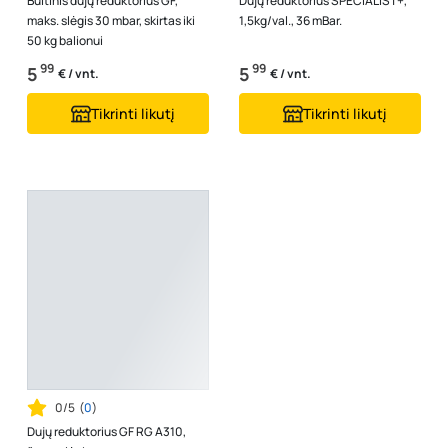
Buitinis dujų reduktorius GF,
Dujų reduktorius SPECIALIST+,
maks. slėgis 30 mbar, skirtas iki
1,5kg/val., 36 mBar.
50 kg balionui
99
99
5
5
€ / vnt.
€ / vnt.
Tikrinti likutį
Tikrinti likutį
0/5
(
0
)
Dujų reduktorius GF RG A310,