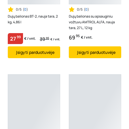
0/5
(
0
)
0/5
(
0
)
Dujų balionas BT-2, nauja tara, 2
Dujų balionas su apsauginiu
kg, 4,86 l
vožtuvu AMTROL ALFA, nauja
tara, 27 L, 12 kg
95
69
99
€ / vnt.
27
39
95
€ / vnt.
€ / vnt.
Įsigyti parduotuvėje
Įsigyti parduotuvėje