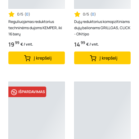
0/5
(
0
)
0/5
(
0
)
Reguliuojamas reduktorius
Dujų reduktorius komopzitiniams
techninėms dujoms KEMPER, iki
dujų balionams GRILLGAS, CLICK
16 barų
- ON tipo
99
99
19
14
€ / vnt.
€ / vnt.
Į krepšelį
Į krepšelį
IŠPARDAVIMAS