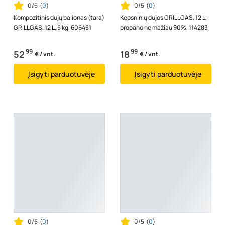
0/5
(
0
)
0/5
(
0
)
Kompozitinis dujų balionas (tara)
Kepsninių dujos GRILLGAS, 12 L,
GRILLGAS, 12 L, 5 kg, 606451
propano ne mažiau 90%, 114283
99
99
52
18
€ / vnt.
€ / vnt.
Įsigyti parduotuvėje
Įsigyti parduotuvėje
0/5
(
0
)
0/5
(
0
)