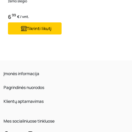
žemo slėgio
99
6
€ / vnt.
Tikrinti likutį
Įmonės informacija
Pagrindinės nuorodos
Klientų aptarnavimas
Mes socialiniuose tinkluose