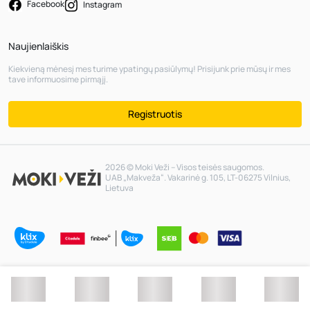
Facebook
Instagram
Naujienlaiškis
Kiekvieną mėnesį mes turime ypatingų pasiūlymų! Prisijunk prie mūsų ir mes
tave informuosime pirmąjį.
Registruotis
2026 © Moki Veži – Visos teisės saugomos.
UAB „Makveža“. Vakarinė g. 105, LT-06275 Vilnius,
Lietuva