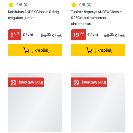
0/5
(
0
)
0/5
(
0
)
Kabliukas ANDEX Classic 011Ng,
Tualeto šepetys ANDEX Classic
dvigubas, juodas
026Cc, pakabinamas,
chromuotas
00
99
9
19
24
95
48
95
€ / vnt.
€ / vnt.
€ / vnt.
€ / vnt.
Į krepšelį
Į krepšelį
IŠPARDAVIMAS
IŠPARDAVIMAS