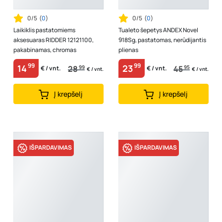
0/5
(
0
)
0/5
(
0
)
Laikiklis pastatomiems
Tualeto šepetys ANDEX Novel
aksesuaras RIDDER 12121100,
918Sg, pastatomas, nerūdijantis
pakabinamas, chromas
plienas
99
99
14
23
28
99
45
95
€ / vnt.
€ / vnt.
€ / vnt.
€ / vnt.
Į krepšelį
Į krepšelį
IŠPARDAVIMAS
IŠPARDAVIMAS