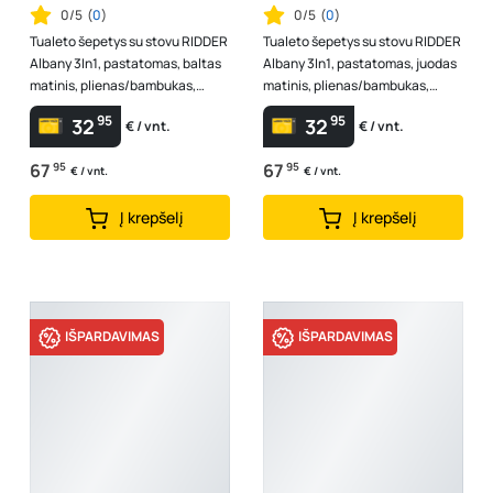
0/5
(
0
)
0/5
(
0
)
Tualeto šepetys su stovu RIDDER
Tualeto šepetys su stovu RIDDER
Albany 3In1, pastatomas, baltas
Albany 3In1, pastatomas, juodas
matinis, plienas/bambukas,
matinis, plienas/bambukas,
tualeto šepetys, tualetinio p...
tualeto šepetys, tualetinio p...
95
95
32
32
€ / vnt.
€ / vnt.
67
95
67
95
€ / vnt.
€ / vnt.
Į krepšelį
Į krepšelį
IŠPARDAVIMAS
IŠPARDAVIMAS