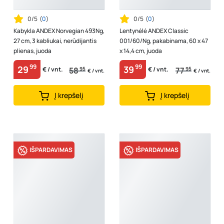
0/5
(
0
)
0/5
(
0
)
Kabykla ANDEX Norvegian 493Ng,
Lentynėlė ANDEX Classic
27 cm, 3 kabliukai, nerūdijantis
001/60/Ng, pakabinama, 60 x 47
plienas, juoda
x 14,4 cm, juoda
99
99
29
39
58
95
77
95
€ / vnt.
€ / vnt.
€ / vnt.
€ / vnt.
Į krepšelį
Į krepšelį
IŠPARDAVIMAS
IŠPARDAVIMAS