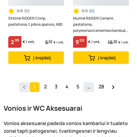
0/5
(
0
)
0/5
(
0
)
Stiklinė RIDDER Crimp,
Muilinė RIDDER Cement,
pastatoma, t.pilkos spalvos, ABS
pastatoma,
polyresinas/cementas/bambuka
s, pilka cemento spl.
99
00
2
9
5
69
16
99
€ / vnt.
€ / vnt.
€ / vnt.
€ / vnt.
Į krepšelį
Į krepšelį
1
2
3
4
5
…
28
Vonios ir WC Aksesuarai
Vonios aksesuarai padeda vonios kambariui ir tualeto
zonai tapti patogesnei, tvarkingesnei ir lengviau