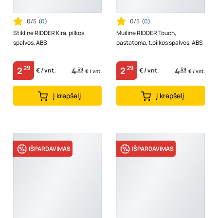
0/5
(
0
)
0/5
(
0
)
Stiklinė RIDDER Kira, pilkos
Muilinė RIDDER Touch,
spalvos, ABS
pastatoma, t.pilkos spalvos, ABS
29
29
2
2
4
59
4
59
€ / vnt.
€ / vnt.
€ / vnt.
€ / vnt.
Į krepšelį
Į krepšelį
IŠPARDAVIMAS
IŠPARDAVIMAS