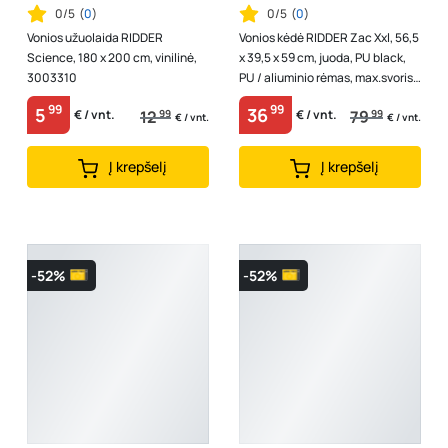
0/5
(
0
)
0/5
(
0
)
Vonios užuolaida RIDDER
Vonios kėdė RIDDER Zac Xxl, 56,5
Science, 180 x 200 cm, vinilinė,
x 39,5 x 59 cm, juoda, PU black,
3003310
PU / aliuminio rėmas, max.svoris
150 kg., A0221010
99
99
5
36
12
99
79
99
€ / vnt.
€ / vnt.
€ / vnt.
€ / vnt.
Į krepšelį
Į krepšelį
-52%
-52%