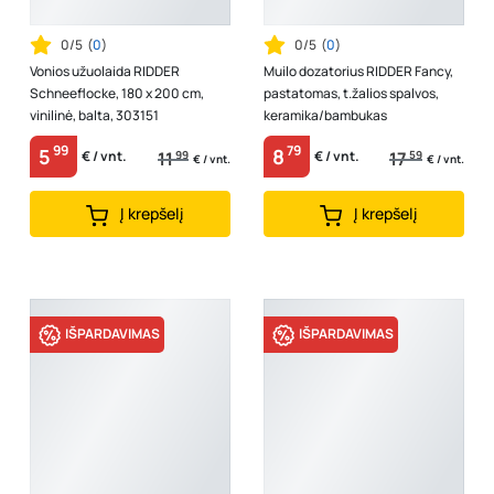
0/5
(
0
)
0/5
(
0
)
Vonios užuolaida RIDDER
Muilo dozatorius RIDDER Fancy,
Schneeflocke, 180 x 200 cm,
pastatomas, t.žalios spalvos,
vinilinė, balta, 303151
keramika/bambukas
99
79
5
8
11
99
17
59
€ / vnt.
€ / vnt.
€ / vnt.
€ / vnt.
Į krepšelį
Į krepšelį
IŠPARDAVIMAS
IŠPARDAVIMAS