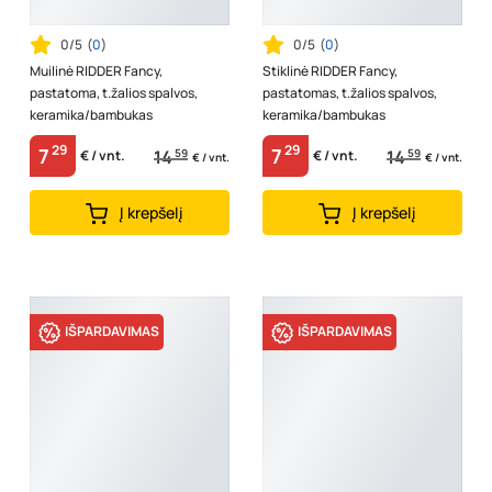
0/5
(
0
)
0/5
(
0
)
Muilinė RIDDER Fancy,
Stiklinė RIDDER Fancy,
pastatoma, t.žalios spalvos,
pastatomas, t.žalios spalvos,
keramika/bambukas
keramika/bambukas
29
29
7
7
14
59
14
59
€ / vnt.
€ / vnt.
€ / vnt.
€ / vnt.
Į krepšelį
Į krepšelį
IŠPARDAVIMAS
IŠPARDAVIMAS