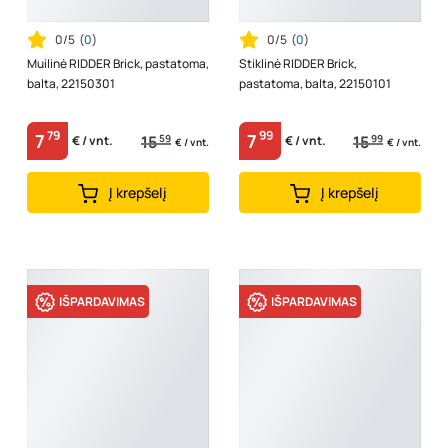
0/5
(
0
)
0/5
(
0
)
Muilinė RIDDER Brick, pastatoma,
Stiklinė RIDDER Brick,
balta, 22150301
pastatoma, balta, 22150101
79
99
7
7
15
59
15
99
€ / vnt.
€ / vnt.
€ / vnt.
€ / vnt.
Į krepšelį
Į krepšelį
IŠPARDAVIMAS
IŠPARDAVIMAS