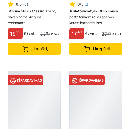
0/5
(
0
)
0/5
(
0
)
Stiklinė ANDEX Classic 019Cc,
Tualeto šepetys RIDDER Fancy,
pakabinama, dviguba,
pastatomas t.žalios spalvos,
chromuota
keramika/bambukas
99
49
19
17
44
95
37
99
€ / vnt.
€ / vnt.
€ / vnt.
€ / vnt.
Į krepšelį
Į krepšelį
IŠPARDAVIMAS
IŠPARDAVIMAS