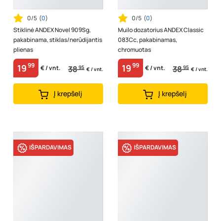
0/5
(
0
)
0/5
(
0
)
Stiklinė ANDEX Novel 909Sg,
Muilo dozatorius ANDEX Classic
pakabinama, stiklas/nerūdijantis
083Cc, pakabinamas,
plienas
chromuotas
99
99
19
19
38
95
38
95
€ / vnt.
€ / vnt.
€ / vnt.
€ / vnt.
Į krepšelį
Į krepšelį
IŠPARDAVIMAS
IŠPARDAVIMAS