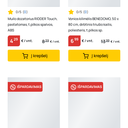
0/5
(
0
)
0/5
(
0
)
Muilo dozatorius RIDDER Touch,
Vonios kilimėlis BENEDOMO, 50 x
pastatomas, t.pilkos spalvos,
80 cm, dirbtinis triušio kailis,
ABS
poliesteris, t.pilkos sp.
29
99
4
6
8
59
13
99
€ / vnt.
€ / vnt.
€ / vnt.
€ / vnt.
Į krepšelį
Į krepšelį
IŠPARDAVIMAS
IŠPARDAVIMAS