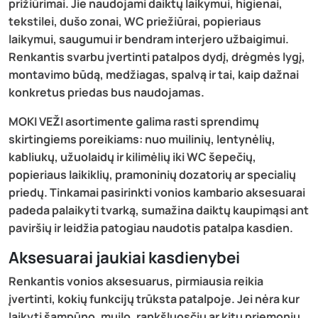
prižiūrimai. Jie naudojami daiktų laikymui, higienai,
tekstilei, dušo zonai, WC priežiūrai, popieriaus
laikymui, saugumui ir bendram interjero užbaigimui.
Renkantis svarbu įvertinti patalpos dydį, drėgmės lygį,
montavimo būdą, medžiagas, spalvą ir tai, kaip dažnai
konkretus priedas bus naudojamas.
MOKI VEŽI asortimente galima rasti sprendimų
skirtingiems poreikiams: nuo muilinių, lentynėlių,
kabliukų, užuolaidų ir kilimėlių iki WC šepečių,
popieriaus laikiklių, pramoninių dozatorių ar specialių
priedų. Tinkamai pasirinkti vonios kambario aksesuarai
padeda palaikyti tvarką, sumažina daiktų kaupimąsi ant
paviršių ir leidžia patogiau naudotis patalpa kasdien.
Aksesuarai jaukiai kasdienybei
Renkantis vonios aksesuarus, pirmiausia reikia
įvertinti, kokių funkcijų trūksta patalpoje. Jei nėra kur
laikyti šampūno, muilo, rankšluosčių ar kitų priemonių,