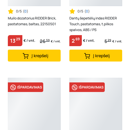
0/5
(
0
)
0/5
(
0
)
Muilo dozatorius RIDDER Brick,
Dantų šepetėlių indas RIDDER
pastatomas, baltas, 22150501
Touch, pastatomas, t.pilkos
spalvos, ABS / PS
29
69
13
2
26
59
5
29
€ / vnt.
€ / vnt.
€ / vnt.
€ / vnt.
Į krepšelį
Į krepšelį
IŠPARDAVIMAS
IŠPARDAVIMAS