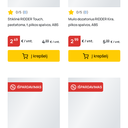
0/5
(
0
)
0/5
(
0
)
Stiklinė RIDDER Touch,
Muilo dozatorius RIDDER Kira,
pastatoma, t.pilkos spalvos, ABS
pilkos spalvos, ABS
49
99
2
2
4
99
5
99
€ / vnt.
€ / vnt.
€ / vnt.
€ / vnt.
Į krepšelį
Į krepšelį
IŠPARDAVIMAS
IŠPARDAVIMAS