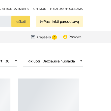
ARJEROS GALIMYBĖS
APIE MUS
LOJALUMO PROGRAMA
Ieškoti
Pasirinkti parduotuvę
Paskyra
Krepšelis
0
ti: 30
Rikiuoti
: Didžiausia nuolaida