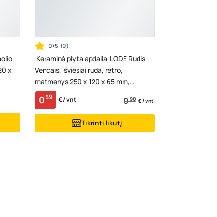
0/5
(
0
)
olio
Keraminė plyta apdailai LODE Rudis
20 x
Vencais, šviesiai ruda, retro,
matmenys 250 x 120 x 65 mm,
11.212100
59
0
0
90
€ / vnt.
€ / vnt.
Tikrinti likutį