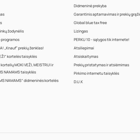
Didmeninė prekyba
gas
Garantinis aptarnavimas ir prekių grąž
s
Global blue tax free
inkų žodynėlis
Lizingas
o programos
PERKU 10 - sąlygos tik internete!
! „Knauf“ prekių ženklas!
Atsiliepimai
ŽI” kortelės taisyklės
Atsiskaitymas
 kortelių MOKI VEŽI, MEISTRUI ir
Prekių pristatymas ir atsiėmimas
S NAMAMS taisyklės
Pirkimo internetu taisyklės
MS NAMAMS” didmeninės kortelės
D.U.K