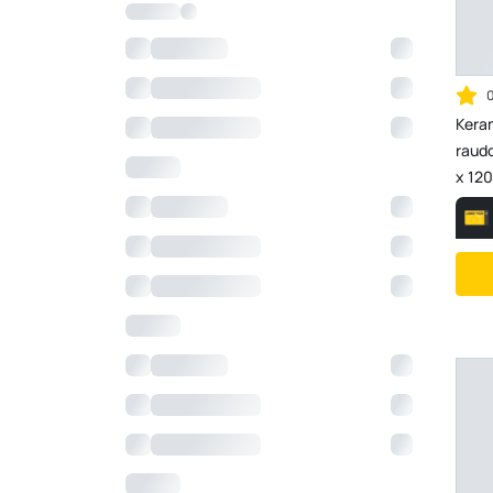
Keram
raud
x 120