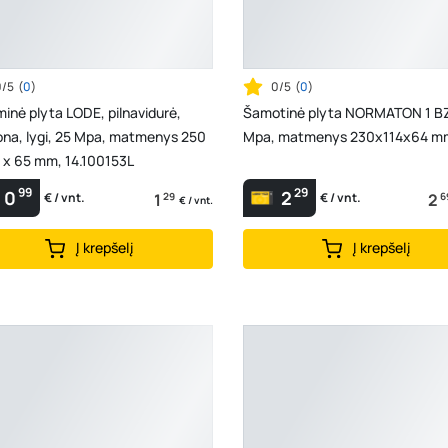
0/5
(
0
)
0/5
(
0
)
inė plyta LODE, pilnavidurė,
Šamotinė plyta NORMATON 1 BZ
ona, lygi, 25 Mpa, matmenys 250
Mpa, matmenys 230x114x64 m
 x 65 mm, 14.100153L
99
29
0
2
1
29
2
6
€ / vnt.
€ / vnt.
€ / vnt.
Į krepšelį
Į krepšelį