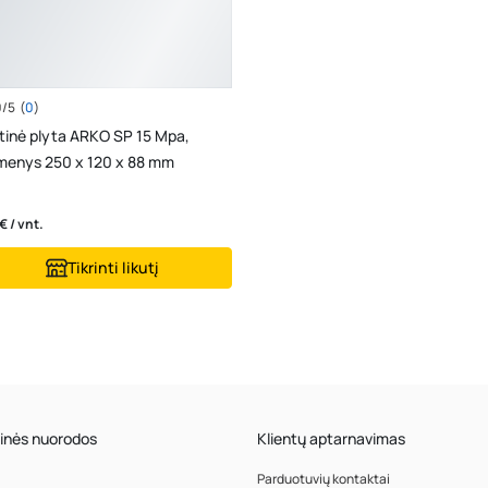
0/5
(
0
)
atinė plyta ARKO SP 15 Mpa,
enys 250 x 120 x 88 mm
€ / vnt.
Tikrinti likutį
inės nuorodos
Klientų aptarnavimas
Parduotuvių kontaktai