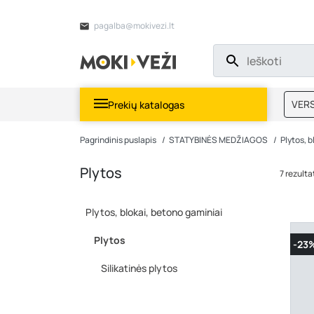
pagalba@mokivezi.lt
VERS
Prekių katalogas
MOKI
Pagrindinis puslapis
STATYBINĖS MEDŽIAGOS
Plytos, 
Plytos
7 rezulta
Plytos, blokai, betono gaminiai
Plytos
-23
Silikatinės plytos