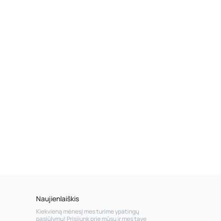
Naujienlaiškis
Kiekvieną mėnesį mes turime ypatingų
pasiūlymų! Prisijunk prie mūsų ir mes tave