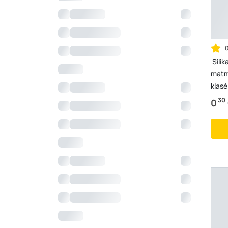
Silik
matm
klasė
30
0