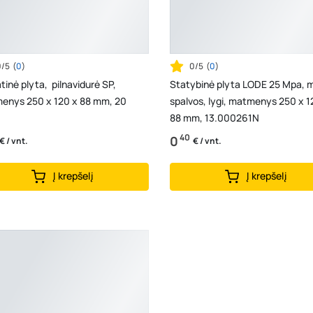
0/5
(
0
)
0/5
(
0
)
atinė plyta, pilnavidurė SP,
Statybinė plyta LODE 25 Mpa, m
enys 250 x 120 x 88 mm, 20
spalvos, lygi, matmenys 250 x 1
88 mm, 13.000261N
40
0
€ / vnt.
€ / vnt.
Į krepšelį
Į krepšelį