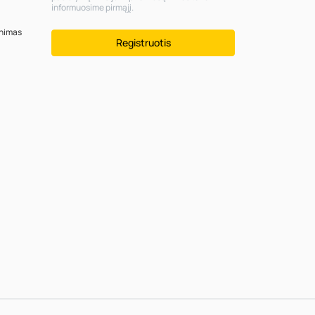
informuosime pirmąjį.
inimas
Registruotis