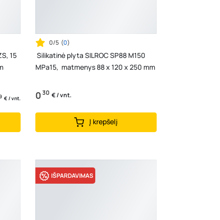
0/5
(
0
)
S, 15
Silikatinė plyta SILROC SP88 M150
m
MPa15, matmenys 88 x 120 x 250 mm
30
0
€ / vnt.
9
€ / vnt.
Į krepšelį
IŠPARDAVIMAS