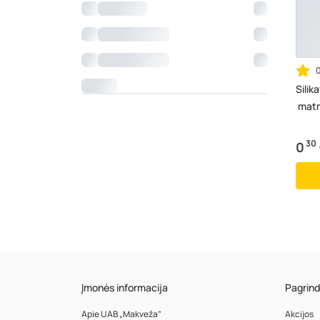
Silik
matm
30
0
Įmonės informacija
Pagrind
Apie UAB „Makveža”
Akcijos