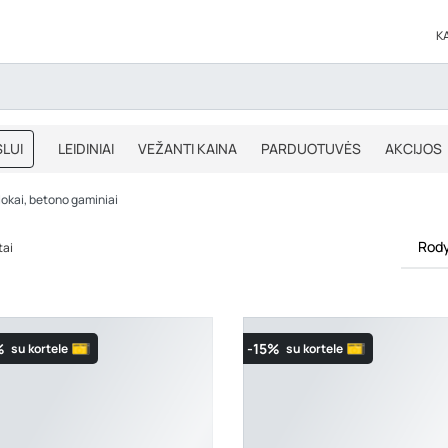
K
LUI
LEIDINIAI
VEŽANTI KAINA
PARDUOTUVĖS
AKCIJOS
BLOGAS
IŠPARDAVIMAS
blokai, betono gaminiai
Rody
tai
%
-15%
su kortele
su kortele