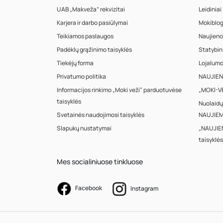
UAB „Makveža” rekvizitai
Leidiniai
Karjera ir darbo pasiūlymai
Mokiblo
Teikiamos paslaugos
Naujieno
Padėklų grąžinimo taisyklės
Statybin
Tiekėjų forma
Lojalum
Privatumo politika
NAUJIENA
Informacijos rinkimo „Moki veži“ parduotuvėse
„MOKI-VE
taisyklės
Nuolaidų
Svetainės naudojimosi taisyklės
NAUJIEM
Slapukų nustatymai
„NAUJIE
taisyklės
Mes socialiniuose tinkluose
Facebook
Instagram