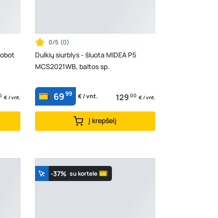
0/5
(
0
)
Robot
Dulkių siurblys - šluota MIDEA P5
MCS2021WB, baltos sp.
99
69
0
129
00
€ / vnt.
€ / vnt.
€ / vnt.
Į krepšelį
-37%
su kortele