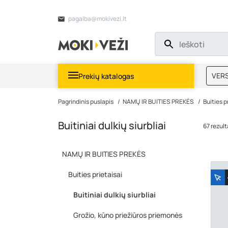
pagalba@mokivezi.lt
VERS
Prekių katalogas
MOKI
Pagrindinis puslapis
NAMŲ IR BUITIES PREKĖS
Buities p
Buitiniai dulkių siurbliai
67 rezult
NAMŲ IR BUITIES PREKĖS
Buities prietaisai
Buitiniai dulkių siurbliai
Grožio, kūno priežiūros priemonės