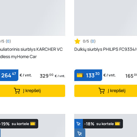
0/5
(
0
)
0/5
(
0
)
uliatorinis siurblys KARCHER VC
Dulkių siurblys PHILIPS FC9334
rdless myHome Car
47
30
264
133
329
00
165
0
€ / vnt.
€ / vnt.
€ / vnt.
Į krepšelį
Į krepšelį
-19%
-18%
su kortele
su kortele