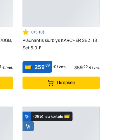
0/5
(
0
)
270GB,
Plaunantis siurblys KARCHER SE 3-18
Set 5.0-F
89
259
9
359
00
€ / vnt.
€ / vnt.
€ / vnt.
Į krepšelį
-25%
su kortele