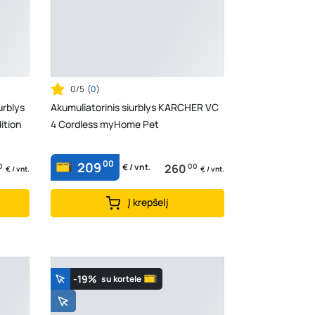
0/5
(
0
)
urblys
Akumuliatorinis siurblys KARCHER VC
ition
4 Cordless myHome Pet
00
209
0
260
00
€ / vnt.
€ / vnt.
€ / vnt.
Į krepšelį
-19%
su kortele