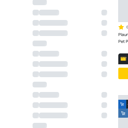
Plaun
Pet P