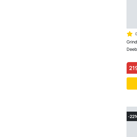
Grin
Deebo
21
-22