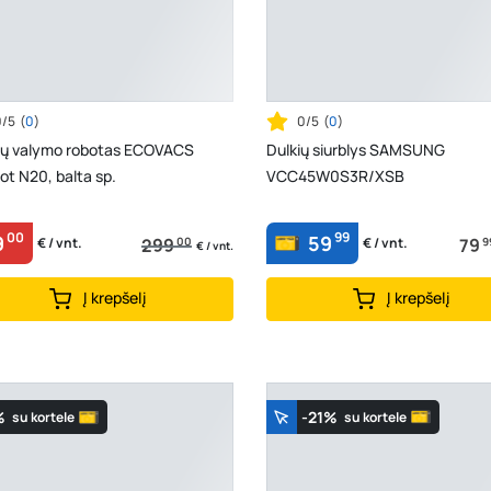
0/5
(
0
)
0/5
(
0
)
dų valymo robotas ECOVACS
Dulkių siurblys SAMSUNG
t N20, balta sp.
VCC45W0S3R/XSB
00
99
9
59
299
00
79
9
€ / vnt.
€ / vnt.
€ / vnt.
Į krepšelį
Į krepšelį
%
-21%
su kortele
su kortele