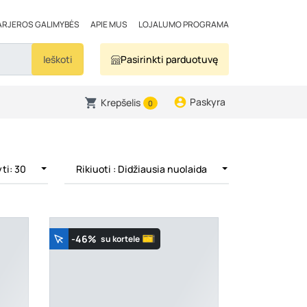
ARJEROS GALIMYBĖS
APIE MUS
LOJALUMO PROGRAMA
Ieškoti
Pasirinkti parduotuvę
Paskyra
Krepšelis
0
ti: 30
Rikiuoti
: Didžiausia nuolaida
-46%
su kortele