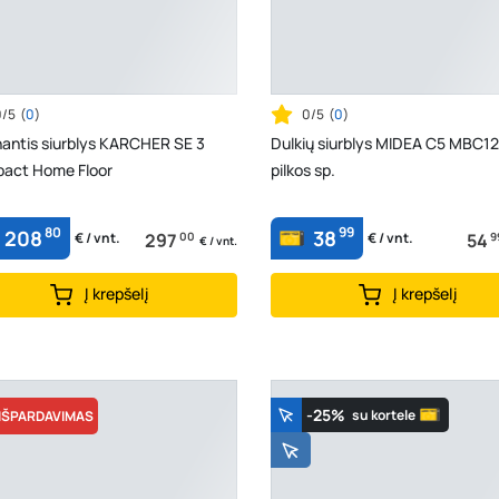
0/5
(
0
)
0/5
(
0
)
nantis siurblys KARCHER SE 3
Dulkių siurblys MIDEA C5 MBC1
act Home Floor
pilkos sp.
80
99
208
38
297
00
54
9
€ / vnt.
€ / vnt.
€ / vnt.
Į krepšelį
Į krepšelį
-25%
su kortele
IŠPARDAVIMAS