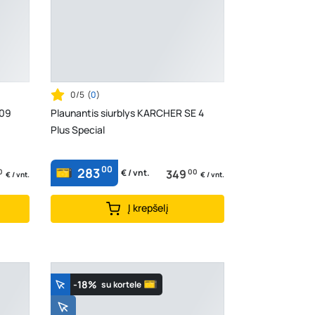
0/5
(
0
)
/09
Plaunantis siurblys KARCHER SE 4
Plus Special
00
283
0
349
00
€ / vnt.
€ / vnt.
€ / vnt.
Į krepšelį
-18%
su kortele