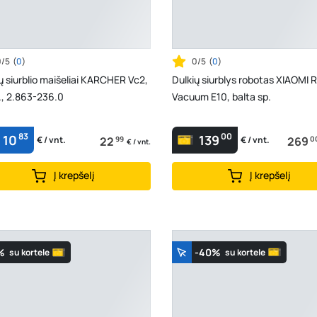
0/5
(
0
)
0/5
(
0
)
ų siurblio maišeliai KARCHER Vc2,
Dulkių siurblys robotas XIAOMI 
., 2.863-236.0
Vacuum E10, balta sp.
83
00
10
139
22
99
269
0
€ / vnt.
€ / vnt.
€ / vnt.
Į krepšelį
Į krepšelį
%
-40%
su kortele
su kortele