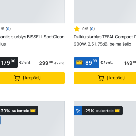
0/5
(
0
)
0/5
(
0
)
antis siurblys BISSELL SpotClean
Dulkių siurblys TEFAL Compact 
lus
900W, 2,5 l, 75dB, be maišelio
00
99
179
89
299
00
149
0
€ / vnt.
€ / vnt.
€ / vnt.
Į krepšelį
Į krepšelį
-30%
-29%
su kortele
su kortele