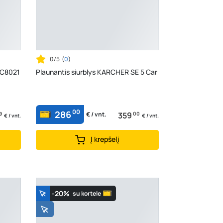
0/5
(
0
)
 FC8021
Plaunantis siurblys KARCHER SE 5 Car
00
286
9
359
00
€ / vnt.
€ / vnt.
€ / vnt.
Į krepšelį
-20%
su kortele