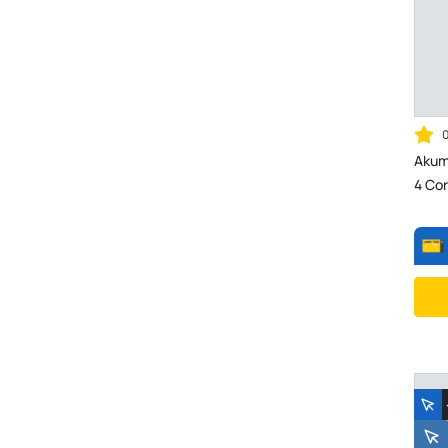
Akum
4 Co