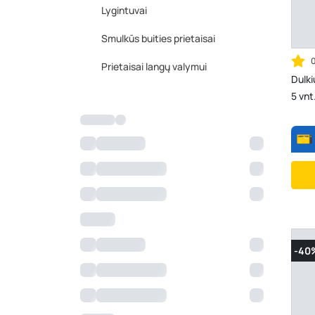
Lygintuvai
Smulkūs buities prietaisai
Prietaisai langų valymui
Dulki
5 vnt
-40