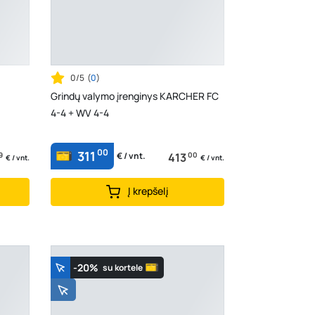
0/5
(
0
)
Grindų valymo įrenginys KARCHER FC
4-4 + WV 4-4
00
311
9
413
00
€ / vnt.
€ / vnt.
€ / vnt.
Į krepšelį
-20%
su kortele