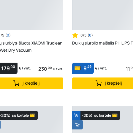
0/5
(
0
)
0/5
(
0
)
ų siurblys-šluota XIAOMI Truclean
Dulkių siurblio maišelis PHILIPS
Wet Dry Vacuum
00
49
179
9
230
00
11
9
€ / vnt.
€ / vnt.
€ / vnt.
Į krepšelį
Į krepšelį
-20%
-20%
su kortele
su kortele