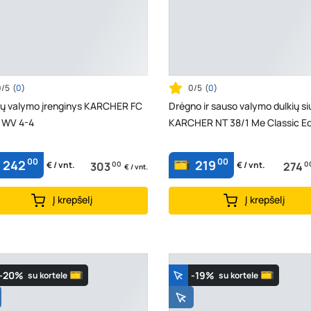
0/5
(
0
)
0/5
(
0
)
dų valymo įrenginys KARCHER FC
Drėgno ir sauso valymo dulkių si
+ WV 4-4
KARCHER NT 38/1 Me Classic Ed
00
00
242
219
303
00
274
0
€ / vnt.
€ / vnt.
€ / vnt.
Į krepšelį
Į krepšelį
-20%
-19%
su kortele
su kortele