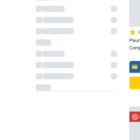
Plau
Comp