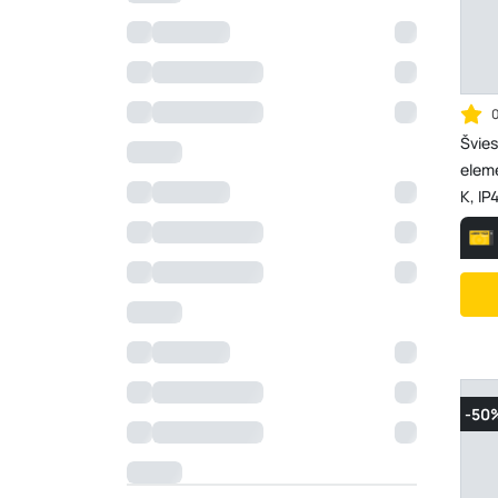
Švies
eleme
K, IP
-50