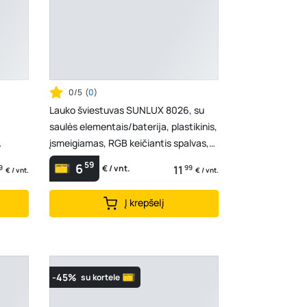
0/5
(
0
)
Lauko šviestuvas SUNLUX 8026, su
saulės elementais/baterija, plastikinis,
įsmeigiamas, RGB keičiantis spalvas,
burbulas,...
59
6
9
11
99
€ / vnt.
€ / vnt.
€ / vnt.
Į krepšelį
-45%
su kortele