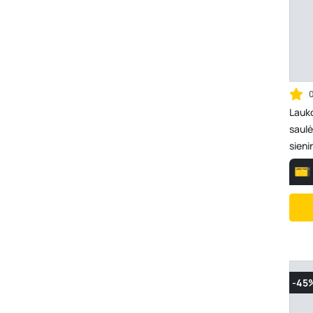
Lauk
saulė
sieni
-45