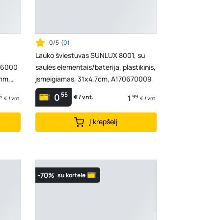
0/5
(
0
)
Lauko šviestuvas SUNLUX 8001, su
, 6000
saulės elementais/baterija, plastikinis,
 mm,
įsmeigiamas, 31x4,7cm, A170670009
55
0
5
1
99
€ / vnt.
€ / vnt.
€ / vnt.
Į krepšelį
-70%
su kortele