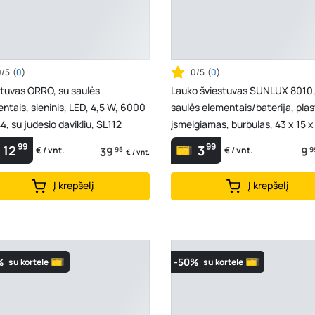
0/5
(
0
)
0/5
(
0
)
tuvas ORRO, su saulės
Lauko šviestuvas SUNLUX 8010,
ntais, sieninis, LED, 4,5 W, 6000
saulės elementais/baterija, plast
44, su judesio davikliu, SL112
įsmeigiamas, burbulas, 43 x 15 x
A17069...
99
99
12
3
39
95
9
9
€ / vnt.
€ / vnt.
€ / vnt.
Į krepšelį
Į krepšelį
%
-50%
su kortele
su kortele