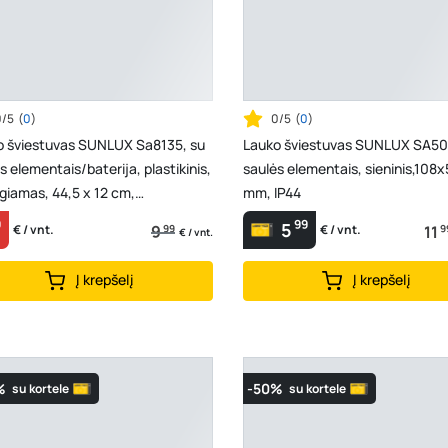
0/5
(
0
)
0/5
(
0
)
o šviestuvas SUNLUX Sa8135, su
Lauko šviestuvas SUNLUX SA50
s elementais/baterija, plastikinis,
saulės elementais, sieninis,10
giamas, 44,5 x 12 cm,
mm, IP44
630098
9
99
5
9
99
11
9
€ / vnt.
€ / vnt.
€ / vnt.
Į krepšelį
Į krepšelį
%
-50%
su kortele
su kortele