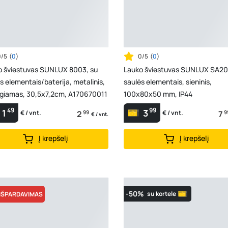
0/5
(
0
)
0/5
(
0
)
o šviestuvas SUNLUX 8003, su
Lauko šviestuvas SUNLUX SA20
s elementais/baterija, metalinis,
saulės elementais, sieninis,
igiamas, 30,5x7,2cm, A170670011
100x80x50 mm, IP44
49
99
1
3
2
99
7
9
€ / vnt.
€ / vnt.
€ / vnt.
Į krepšelį
Į krepšelį
-50%
su kortele
IŠPARDAVIMAS