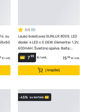
0/5
(
0
)
14, su
Lauko šviestuvas SUNLUX 8009, LED
8x56x60
diodai: 4 LED x 0.06W; Elementai: 1.2V,
600mAH; Švietimo spalva: Balta;
Korpusas: Plas...
99
7
9
15
99
€ / vnt.
€ / vnt.
€ / vnt.
Į krepšelį
-45%
su kortele