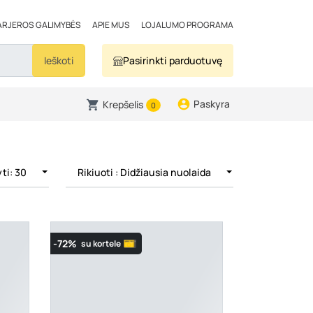
ARJEROS GALIMYBĖS
APIE MUS
LOJALUMO PROGRAMA
Ieškoti
Pasirinkti parduotuvę
Paskyra
Krepšelis
0
ti: 30
Rikiuoti
: Didžiausia nuolaida
-72%
su kortele