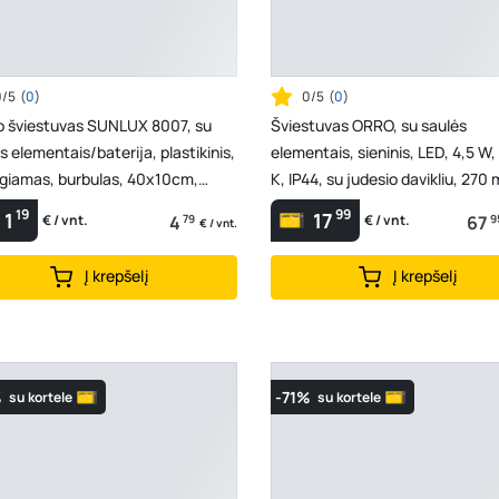
0/5
(
0
)
0/5
(
0
)
o šviestuvas SUNLUX 8007, su
Šviestuvas ORRO, su saulės
s elementais/baterija, plastikinis,
elementais, sieninis, LED, 4,5 W
igiamas, burbulas, 40x10cm,
K, IP44, su judesio davikliu, 270
670015
SL116
19
99
1
17
4
79
67
9
€ / vnt.
€ / vnt.
€ / vnt.
Į krepšelį
Į krepšelį
%
-71%
su kortele
su kortele