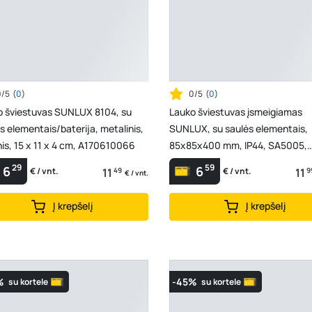
0/5
(
0
)
0/5
(
0
)
o šviestuvas SUNLUX 8104, su
Lauko šviestuvas įsmeigiamas
s elementais/baterija, metalinis,
SUNLUX, su saulės elementais,
nis, 15 x 11 x 4 cm, A170610066
85x85x400 mm, IP44, SA5005,
A171770017
29
59
6
6
11
49
11
9
€ / vnt.
€ / vnt.
€ / vnt.
Į krepšelį
Į krepšelį
%
-45%
su kortele
su kortele