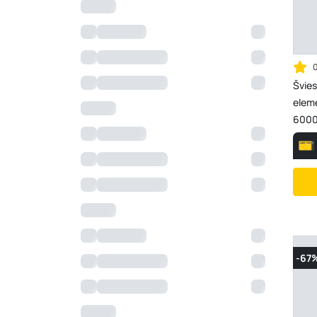
Švies
eleme
6000 
mm, 
-67