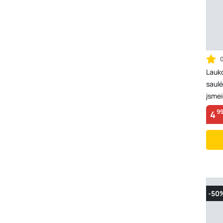
Lauk
saulė
įsmei
A170
9
4
-50