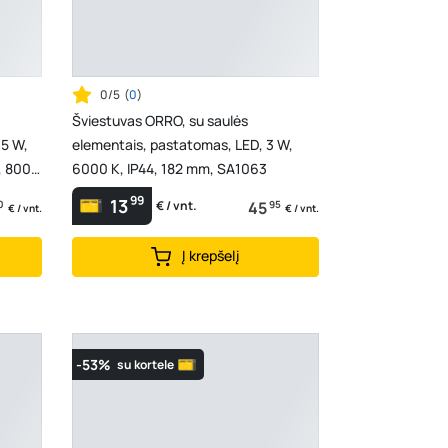
0/5
(
0
)
Šviestuvas ORRO, su saulės
,5 W,
elementais, pastatomas, LED, 3 W,
, 800
6000 K, IP44, 182 mm, SA1063
99
13
0
45
95
€ / vnt.
€ / vnt.
€ / vnt.
Į krepšelį
-53%
su kortele