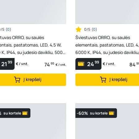
0/5
(
0
)
0/5
(
0
)
tuvas ORRO, su saulės
Šviestuvas ORRO, su saulės
ntais, pastatomas, LED, 4,5 W,
elementais, pastatomas, LED, 4
K, IP44, su judesio davikliu, 500
6000 K, IP44, su judesio davikliu
SL115-H0.5
mm, SL117-H0.8
99
99
21
24
74
95
84
9
€ / vnt.
€ / vnt.
€ / vnt.
Į krepšelį
Į krepšelį
%
-60%
su kortele
su kortele