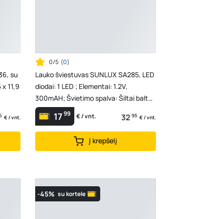
0/5
(
0
)
36, su
Lauko šviestuvas SUNLUX SA285, LED
 x 11,9
diodai: 1 LED ; Elementai: 1.2V,
300mAH; Švietimo spalva: Šiltai balta;
Korpusas: Met...
99
17
5
32
95
€ / vnt.
€ / vnt.
€ / vnt.
Į krepšelį
-45%
su kortele