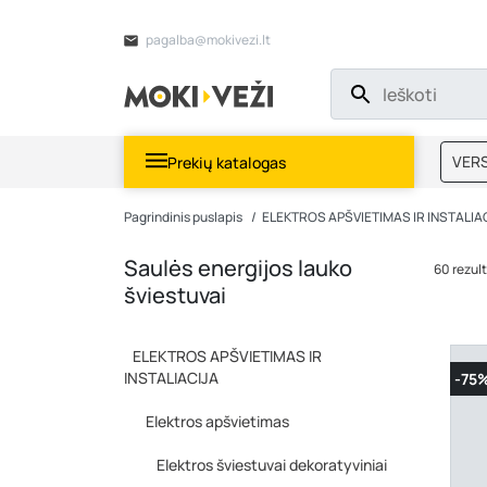
pagalba@mokivezi.lt
VERS
Prekių katalogas
MOKI
Pagrindinis puslapis
ELEKTROS APŠVIETIMAS IR INSTALIA
Saulės energijos lauko
60 rezul
šviestuvai
ELEKTROS APŠVIETIMAS IR
INSTALIACIJA
-75
Elektros apšvietimas
Elektros šviestuvai dekoratyviniai