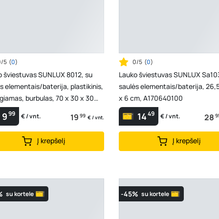
0/5
(
0
)
0/5
(
0
)
o šviestuvas SUNLUX 8012, su
Lauko šviestuvas SUNLUX Sa10
s elementais/baterija, plastikinis,
saulės elementais/baterija, 26,5
giamas, burbulas, 70 x 30 x 30
x 6 cm, A170640100
17069...
99
49
9
14
19
99
28
9
€ / vnt.
€ / vnt.
€ / vnt.
Į krepšelį
Į krepšelį
%
-45%
su kortele
su kortele