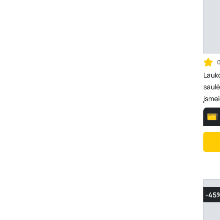
Lauk
saulė
įsmei
cm, A
-45