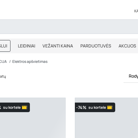
K
LUI
LEIDINIAI
VEŽANTI KAINA
PARDUOTUVĖS
AKCIJOS
BLOGAS
IŠPARDAVIMAS
CIJA
Elektros apšvietimas
Rody
tatų
%
-74%
su kortele
su kortele