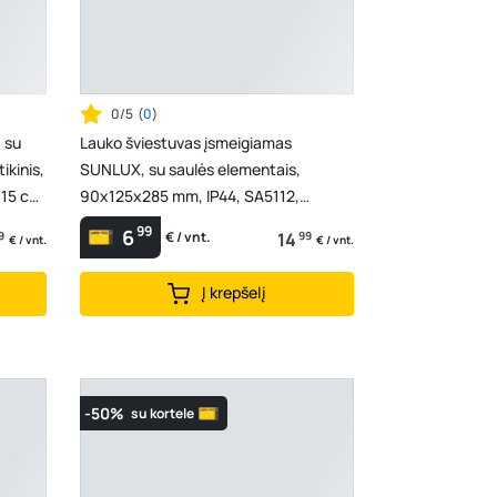
0/5
(
0
)
 su
Lauko šviestuvas įsmeigiamas
ikinis,
SUNLUX, su saulės elementais,
 15 cm,
90x125x285 mm, IP44, SA5112,
A171770015
99
6
9
14
99
€ / vnt.
€ / vnt.
€ / vnt.
Į krepšelį
-50%
su kortele