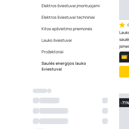
Elektros šviestuvai įmontuojami
Elektros šviestuvai techniniai
Kitos apšvietimo priemonės
Lauk
saulė
Lauko šviestuvai
įsme
Prožektoriai
A170
Saulės energijos lauko
šviestuvai
-71