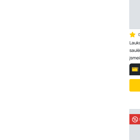
Lauk
saulė
įsme