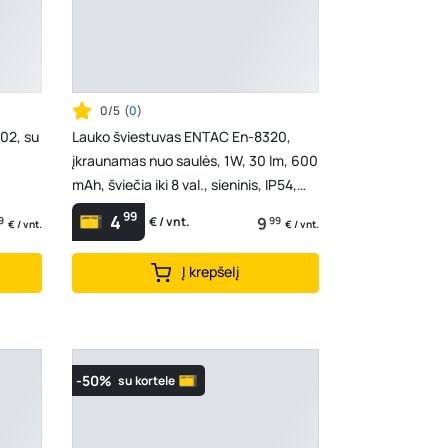
0/5
(
0
)
02, su
Lauko šviestuvas ENTAC En-8320,
įkraunamas nuo saulės, 1W, 30 lm, 600
mAh, šviečia iki 8 val., sieninis, IP54,
juodos sp...
99
4
9
9
99
€ / vnt.
€ / vnt.
€ / vnt.
Į krepšelį
-50%
su kortele