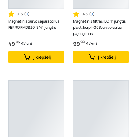
0/5
(
0
)
0/5
(
0
)
Magnetinis purvo separatorius
Magnetinis filtras IBO, 1" jungtis,
FERRO FMDS20, 3/4" jungtis
plast. korp.I-003, universalus
pajungimas
95
99
49
99
€ / vnt.
€ / vnt.
Į krepšelį
Į krepšelį