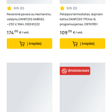
0/5
(
0
)
0/5
(
0
)
Reversinė pavara su mechaniniu
Patalpos termostatas, dujiniam
valdymu DANFOSS AMB162,
katilui DANFOSS TPOne-B,
~230 V, 5Nm, 082H0222
programuojamas, 087N7851
00
00
174
109
€ / vnt.
€ / vnt.
Į krepšelį
Į krepšelį
IŠPARDAVIMAS