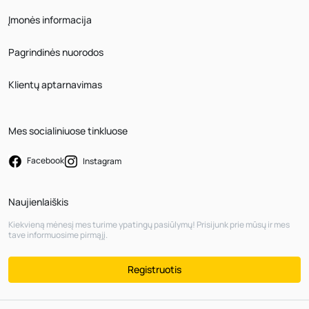
Įmonės informacija
Pagrindinės nuorodos
Klientų aptarnavimas
Mes socialiniuose tinkluose
Facebook
Instagram
Naujienlaiškis
Kiekvieną mėnesį mes turime ypatingų pasiūlymų! Prisijunk prie mūsų ir mes
tave informuosime pirmąjį.
Registruotis