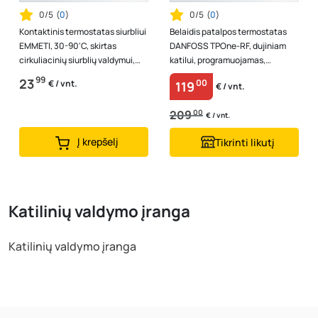
0/5
(
0
)
0/5
(
0
)
Kontaktinis termostatas siurbliui
Belaidis patalpos termostatas
EMMETI, 30-90'C, skirtas
DANFOSS TPOne-RF, dujiniam
cirkuliacinių siurblių valdymui,
katilui, programuojamas,
02012040
087N7854
99
23
00
€ / vnt.
119
€ / vnt.
209
00
€ / vnt.
Į krepšelį
Tikrinti likutį
Katilinių valdymo įranga
Katilinių valdymo įranga