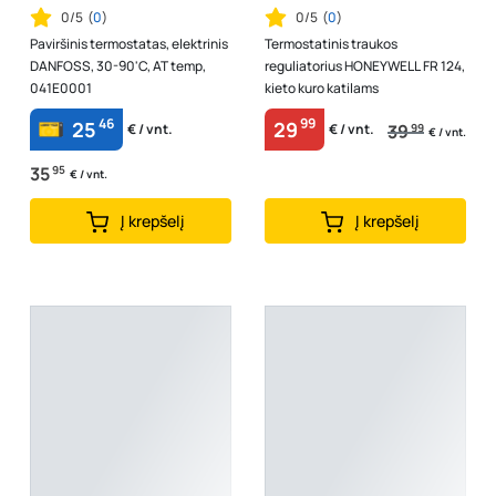
0/5
(
0
)
0/5
(
0
)
Paviršinis termostatas, elektrinis
Termostatinis traukos
DANFOSS, 30-90'C, AT temp,
reguliatorius HONEYWELL FR 124,
041E0001
kieto kuro katilams
46
99
25
29
39
99
€ / vnt.
€ / vnt.
€ / vnt.
35
95
€ / vnt.
Į krepšelį
Į krepšelį