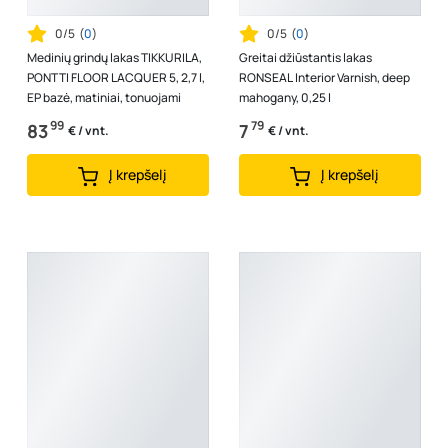
0/5
(
0
)
0/5
(
0
)
Medinių grindų lakas TIKKURILA,
Greitai džiūstantis lakas
PONTTI FLOOR LACQUER 5, 2,7 l,
RONSEAL Interior Varnish, deep
EP bazė, matiniai, tonuojami
mahogany, 0,25 l
99
79
83
7
€ / vnt.
€ / vnt.
Į krepšelį
Į krepšelį