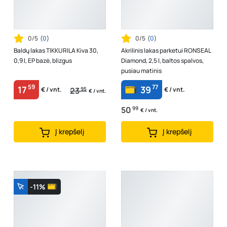
0/5
(
0
)
0/5
(
0
)
Baldų lakas TIKKURILA Kiva 30,
Akrilinis lakas parketui RONSEAL
0,9 l, EP bazė, blizgus
Diamond, 2,5 l, baltos spalvos,
pusiau matinis
59
77
17
39
23
95
€ / vnt.
€ / vnt.
€ / vnt.
50
99
€ / vnt.
Į krepšelį
Į krepšelį
-11%