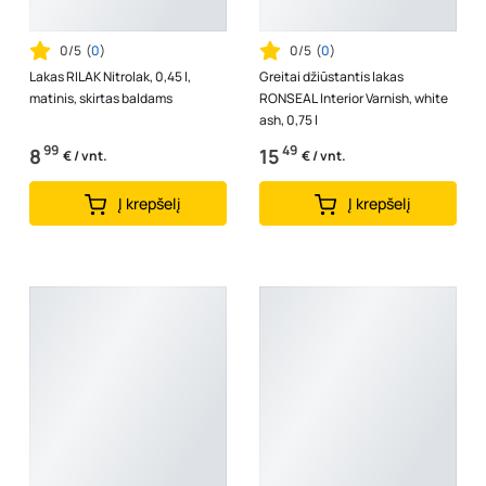
0/5
(
0
)
0/5
(
0
)
Lakas RILAK Nitrolak, 0,45 l,
Greitai džiūstantis lakas
matinis, skirtas baldams
RONSEAL Interior Varnish, white
ash, 0,75 l
99
49
8
15
€ / vnt.
€ / vnt.
Į krepšelį
Į krepšelį