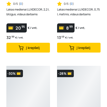
0/5
(
0
)
0/5
(
0
)
Lakas medienai LUXDECOR, 2,2 l,
Lakas medienai LUXDECOR, 0,75
blizgus, vidaus darbams
l, matinis, vidaus darbams
95
99
20
8
€ / vnt.
€ / vnt.
32
99
13
49
€ / vnt.
€ / vnt.
Į krepšelį
Į krepšelį
-30%
-28%