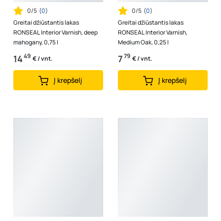
0/5
(
0
)
0/5
(
0
)
Greitai džiūstantis lakas
Greitai džiūstantis lakas
RONSEAL Interior Varnish, deep
RONSEAL Interior Varnish,
mahogany, 0,75 l
Medium Oak, 0,25 l
49
79
14
7
€ / vnt.
€ / vnt.
Į krepšelį
Į krepšelį