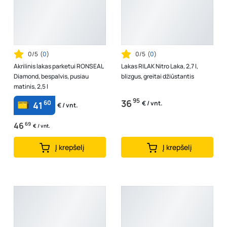
0/5
(
0
)
0/5
(
0
)
Akrilinis lakas parketui RONSEAL
Lakas RILAK Nitro Laka, 2,7 l,
Diamond, bespalvis, pusiau
blizgus, greitai džiūstantis
matinis, 2,5 l
95
36
60
€ / vnt.
41
€ / vnt.
46
69
€ / vnt.
Į krepšelį
Į krepšelį