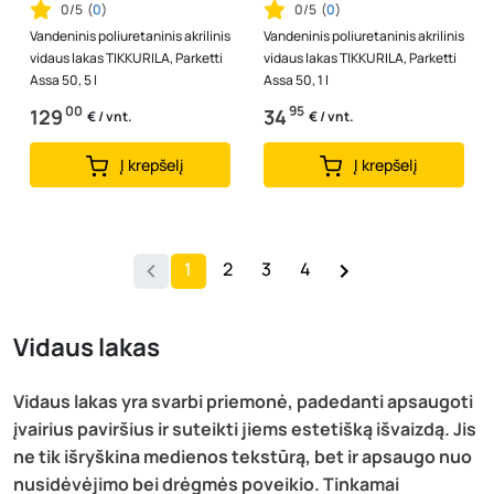
0/5
(
0
)
0/5
(
0
)
Vandeninis poliuretaninis akrilinis
Vandeninis poliuretaninis akrilinis
vidaus lakas TIKKURILA, Parketti
vidaus lakas TIKKURILA, Parketti
Assa 50, 5 l
Assa 50, 1 l
00
95
129
34
€ / vnt.
€ / vnt.
Į krepšelį
Į krepšelį
1
2
3
4
Vidaus lakas
Vidaus lakas yra svarbi priemonė, padedanti apsaugoti
įvairius paviršius ir suteikti jiems estetišką išvaizdą. Jis
ne tik išryškina medienos tekstūrą, bet ir apsaugo nuo
nusidėvėjimo bei drėgmės poveikio. Tinkamai