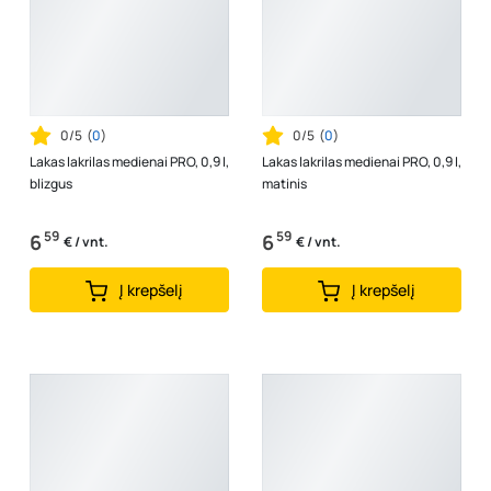
0/5
(
0
)
0/5
(
0
)
Lakas lakrilas medienai PRO, 0,9 l,
Lakas lakrilas medienai PRO, 0,9 l,
blizgus
matinis
59
59
6
6
€ / vnt.
€ / vnt.
Į krepšelį
Į krepšelį