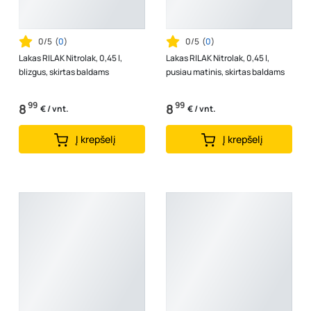
0/5
(
0
)
0/5
(
0
)
Lakas RILAK Nitrolak, 0,45 l,
Lakas RILAK Nitrolak, 0,45 l,
blizgus, skirtas baldams
pusiau matinis, skirtas baldams
99
99
8
8
€ / vnt.
€ / vnt.
Į krepšelį
Į krepšelį