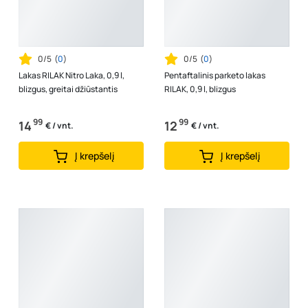
0/5
(
0
)
0/5
(
0
)
Lakas RILAK Nitro Laka, 0,9 l,
Pentaftalinis parketo lakas
blizgus, greitai džiūstantis
RILAK, 0,9 l, blizgus
99
99
14
12
€ / vnt.
€ / vnt.
Į krepšelį
Į krepšelį