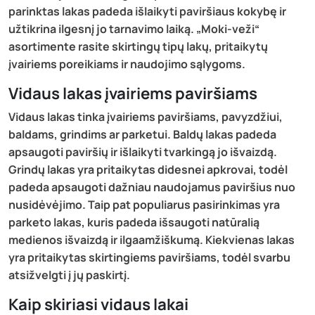
parinktas lakas padeda išlaikyti paviršiaus kokybę ir
užtikrina ilgesnį jo tarnavimo laiką. „Moki-veži“
asortimente rasite skirtingų tipų lakų, pritaikytų
įvairiems poreikiams ir naudojimo sąlygoms.
Vidaus lakas įvairiems paviršiams
Vidaus lakas tinka įvairiems paviršiams, pavyzdžiui,
baldams, grindims ar parketui. Baldų lakas padeda
apsaugoti paviršių ir išlaikyti tvarkingą jo išvaizdą.
Grindų lakas yra pritaikytas didesnei apkrovai, todėl
padeda apsaugoti dažniau naudojamus paviršius nuo
nusidėvėjimo. Taip pat populiarus pasirinkimas yra
parketo lakas, kuris padeda išsaugoti natūralią
medienos išvaizdą ir ilgaamžiškumą. Kiekvienas lakas
yra pritaikytas skirtingiems paviršiams, todėl svarbu
atsižvelgti į jų paskirtį.
Kaip skiriasi vidaus lakai