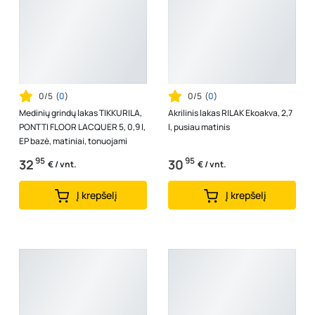
0/5
(
0
)
0/5
(
0
)
Medinių grindų lakas TIKKURILA,
Akrilinis lakas RILAK Ekoakva, 2,7
PONTTI FLOOR LACQUER 5, 0,9 l,
l, pusiau matinis
EP bazė, matiniai, tonuojami
95
95
32
30
€ / vnt.
€ / vnt.
Į krepšelį
Į krepšelį