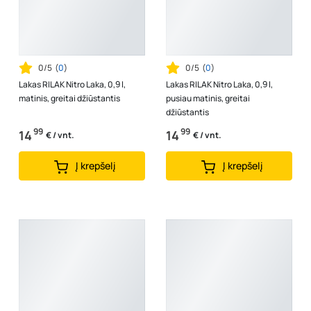
0/5
(
0
)
0/5
(
0
)
Lakas RILAK Nitro Laka, 0,9 l,
Lakas RILAK Nitro Laka, 0,9 l,
matinis, greitai džiūstantis
pusiau matinis, greitai
džiūstantis
99
99
14
14
€ / vnt.
€ / vnt.
Į krepšelį
Į krepšelį