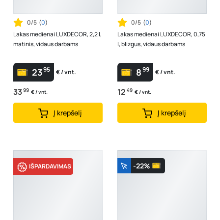
0/5
(
0
)
0/5
(
0
)
Lakas medienai LUXDECOR, 2,2 l,
Lakas medienai LUXDECOR, 0,75
matinis, vidaus darbams
l, blizgus, vidaus darbams
95
99
23
8
€ / vnt.
€ / vnt.
33
99
12
49
€ / vnt.
€ / vnt.
Į krepšelį
Į krepšelį
-22%
IŠPARDAVIMAS