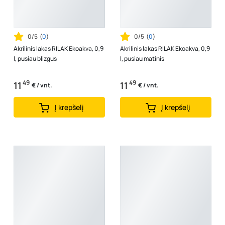
0/5
(
0
)
0/5
(
0
)
Akrilinis lakas RILAK Ekoakva, 0,9
Akrilinis lakas RILAK Ekoakva, 0,9
l, pusiau blizgus
l, pusiau matinis
49
49
11
11
€ / vnt.
€ / vnt.
Į krepšelį
Į krepšelį