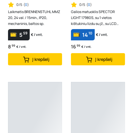
0/5
(
0
)
0/5
(
0
)
Laikmatis BRENNENSTUHL MMZ
Galios matuoklis SPECTOR
20, 24 val. / 15min., IP20,
LIGHT 17980S, su 1 vietos
mechaninis, baltos sp.
kištukiniu lizdu su įž., su LCD
ekranu, su elektros energijos
59
10
5
14
€ / vnt.
€ / vnt.
sąnaudų...
8
99
16
99
€ / vnt.
€ / vnt.
Į krepšelį
Į krepšelį