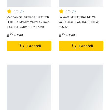
0/5
(
0
)
0/5
(
0
)
Mechaninis laikmatis SPECTOR
Laikmatis ELECTRALINE, 24
LIGHT Ts-Md202, 24 val./30 min.,
val./15 min., IP44, 16A, 3500 W,
IP44, 16A, 240V, 50Hz, 17971S
59502
99
99
9
9
€ / vnt.
€ / vnt.
Į krepšelį
Į krepšelį