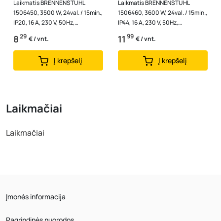
Laikmatis BRENNENSTUHL
Laikmatis BRENNENSTUHL
1506450, 3500 W, 24val. / 15min.,
1506460, 3600 W, 24val. / 15min.,
IP20, 16 A, 230 V, 50Hz,
IP44, 16 A, 230 V, 50Hz,
mechaninis, MZ-20
mechaninis, MZ-44
29
99
8
11
€ / vnt.
€ / vnt.
Į krepšelį
Į krepšelį
Laikmačiai
Laikmačiai
Įmonės informacija
Pagrindinės nuorodos