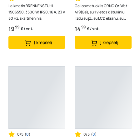
Laikmatis BRENNENSTUHL
Galios matuoklis ORNO Or-Wat-
1506550, 3500 W, IP20, 16 A, 23 V
419(Gs), su 1 vietos kištukiniu
50 Hz, skaitmeninis
lizdu su įž., su LCD ekranu, su
elektros energijos sąnaudų ...
99
99
19
14
€ / vnt.
€ / vnt.
Į krepšelį
Į krepšelį
0/5
(
0
)
0/5
(
0
)