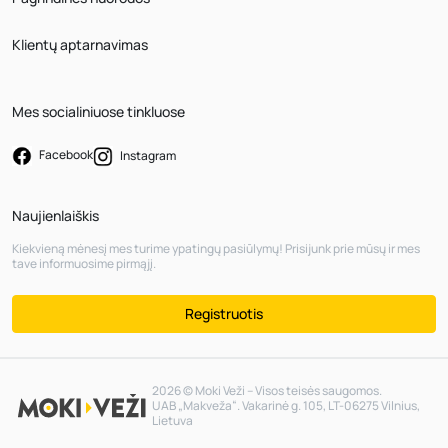
Klientų aptarnavimas
Mes socialiniuose tinkluose
Facebook
Instagram
Naujienlaiškis
Kiekvieną mėnesį mes turime ypatingų pasiūlymų! Prisijunk prie mūsų ir mes
tave informuosime pirmąjį.
Registruotis
2026 © Moki Veži – Visos teisės saugomos.
UAB „Makveža“. Vakarinė g. 105, LT-06275 Vilnius,
Lietuva