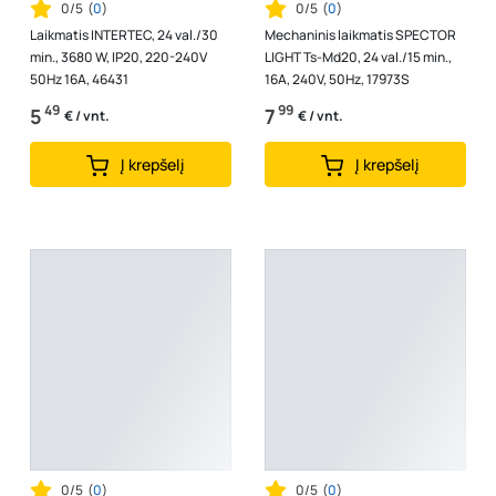
0/5
(
0
)
0/5
(
0
)
Laikmatis INTERTEC, 24 val./30
Mechaninis laikmatis SPECTOR
min., 3680 W, IP20, 220-240V
LIGHT Ts-Md20, 24 val./15 min.,
50Hz 16A, 46431
16A, 240V, 50Hz, 17973S
49
99
5
7
€ / vnt.
€ / vnt.
Į krepšelį
Į krepšelį
0/5
(
0
)
0/5
(
0
)