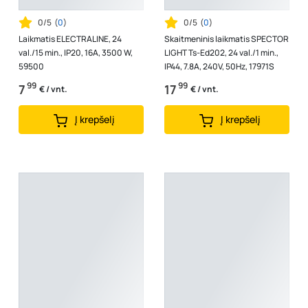
0/5
(
0
)
0/5
(
0
)
Laikmatis ELECTRALINE, 24
Skaitmeninis laikmatis SPECTOR
val./15 min., IP20, 16A, 3500 W,
LIGHT Ts-Ed202, 24 val./1 min.,
59500
IP44, 7.8A, 240V, 50Hz, 17971S
99
99
7
17
€ / vnt.
€ / vnt.
Į krepšelį
Į krepšelį