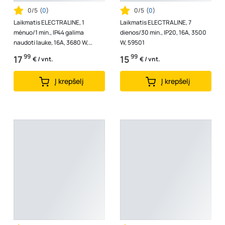
0/5
(
0
)
0/5
(
0
)
Laikmatis ELECTRALINE, 1
Laikmatis ELECTRALINE, 7
mėnuo/1 min., IP44 galima
dienos/30 min., IP20, 16A, 3500
naudoti lauke, 16A, 3680 W,
W, 59501
59506
99
99
17
15
€ / vnt.
€ / vnt.
Į krepšelį
Į krepšelį