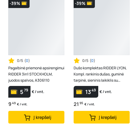
-39%
-39%
0/5
(
0
)
0/5
(
0
)
Pagalbinė priemonė apsirengimui
Dušo komplektas RIDDER LYON,
RIDDER 3in1 STOCKHOLM,
Kompl. rankinis dušas, guminė
juodos spalvos, A306110
tarpinė, sieninis laikiklis su
varžtu, žarna, paskirstymo vož...
79
49
5
13
€ / vnt.
€ / vnt.
9
49
21
95
€ / vnt.
€ / vnt.
Į krepšelį
Į krepšelį