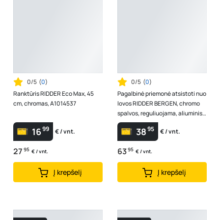
0/5
(
0
)
0/5
(
0
)
Ranktūris RIDDER Eco Max, 45
Pagalbinė priemonė atsistoti nuo
cm, chromas, A1014537
lovos RIDDER BERGEN, chromo
spalvos, reguliuojama, aliuminis /
PP / PU / TPE, A313100
99
95
16
38
€ / vnt.
€ / vnt.
27
95
63
95
€ / vnt.
€ / vnt.
Į krepšelį
Į krepšelį