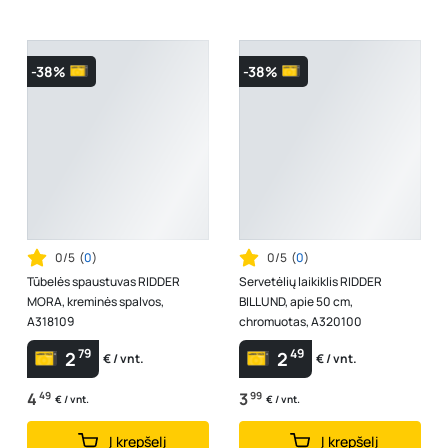
-38%
-38%
0/5
(
0
)
0/5
(
0
)
Tūbelės spaustuvas RIDDER
Servetėlių laikiklis RIDDER
MORA, kreminės spalvos,
BILLUND, apie 50 cm,
A318109
chromuotas, A320100
79
49
2
2
€ / vnt.
€ / vnt.
4
49
3
99
€ / vnt.
€ / vnt.
Į krepšelį
Į krepšelį