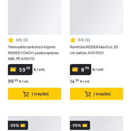
0/5
(
0
)
0/5
(
0
)
Treniruoklis rankoms ir kojoms
Ranktūris RIDDER Max Eco, 30
RIDDER COACH, juodos spalvos,
cm, baltas, A1013001
ABS, PP, A150110
99
99
59
8
€ / vnt.
€ / vnt.
99
99
14
95
€ / vnt.
€ / vnt.
Į krepšelį
Į krepšelį
-39%
-39%