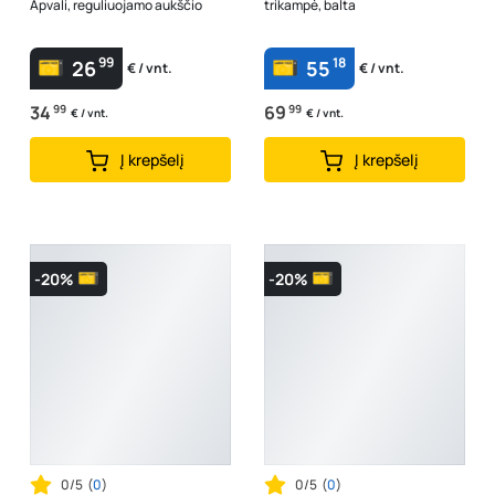
Apvali, reguliuojamo aukščio
trikampė, balta
99
18
26
55
€ / vnt.
€ / vnt.
34
99
69
99
€ / vnt.
€ / vnt.
Į krepšelį
Į krepšelį
-20%
-20%
0/5
(
0
)
0/5
(
0
)