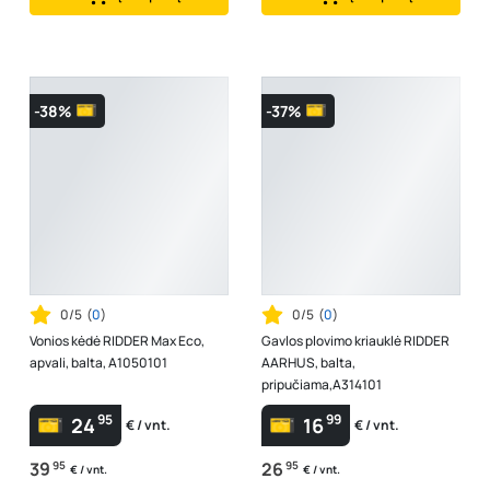
-38%
-37%
0/5
(
0
)
0/5
(
0
)
Vonios kėdė RIDDER Max Eco,
Gavlos plovimo kriauklė RIDDER
apvali, balta, A1050101
AARHUS, balta,
pripučiama,A314101
95
99
24
16
€ / vnt.
€ / vnt.
39
95
26
95
€ / vnt.
€ / vnt.