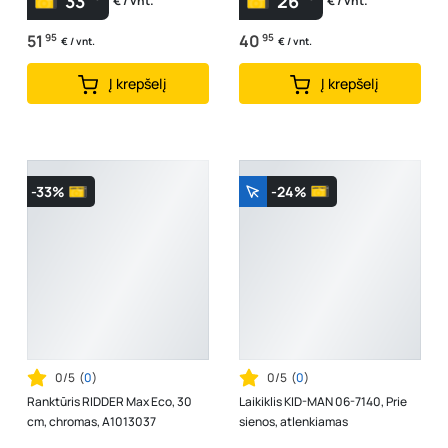
33
26
€ / vnt.
€ / vnt.
51
95
40
95
€ / vnt.
€ / vnt.
Į krepšelį
Į krepšelį
-33%
-24%
0/5
(
0
)
0/5
(
0
)
Ranktūris RIDDER Max Eco, 30
Laikiklis KID-MAN 06-7140, Prie
cm, chromas, A1013037
sienos, atlenkiamas