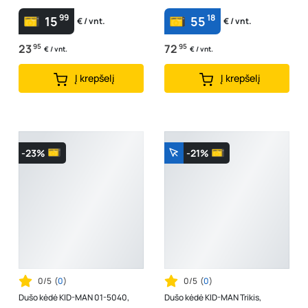
99
18
15
55
€ / vnt.
€ / vnt.
23
95
72
95
€ / vnt.
€ / vnt.
Į krepšelį
Į krepšelį
-23%
-21%
0/5
(
0
)
0/5
(
0
)
Dušo kėdė KID-MAN 01-5040,
Dušo kėdė KID-MAN Trikis,