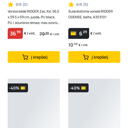
0/5
(
0
)
0/5
(
0
)
Vonios kėdė RIDDER Zac Xxl, 56,5
Sulankstoma vonelė RIDDER
x 39,5 x 59 cm, juoda, PU black,
ODENSE, balta, A303101
PU / aliuminio rėmas, max.svoris
150 kg., A0221010
99
29
36
6
79
99
€ / vnt.
€ / vnt.
€ / vnt.
10
49
€ / vnt.
Į krepšelį
Į krepšelį
-40%
-40%