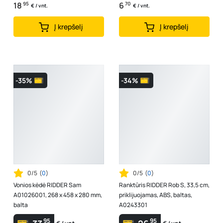
18
95
6
70
€ / vnt.
€ / vnt.
Į krepšelį
Į krepšelį
-35%
-34%
0/5
(
0
)
0/5
(
0
)
Vonios kėdė RIDDER Sam
Ranktūris RIDDER Rob S, 33,5 cm,
A01026001, 268 x 458 x 280 mm,
priklijuojamas, ABS, baltas,
balta
A0243301
95
95