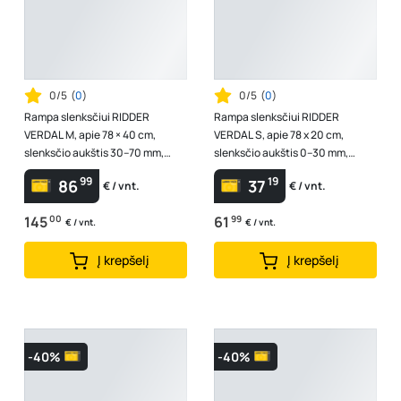
0/5
(
0
)
0/5
(
0
)
Rampa slenksčiui RIDDER
Rampa slenksčiui RIDDER
VERDAL M, apie 78 × 40 cm,
VERDAL S, apie 78 x 20 cm,
slenksčio aukštis 30–70 mm,
slenksčio aukštis 0–30 mm,
chromuotas aliuminis, A324200
chromuotas aliuminis, A324100
99
19
86
37
€ / vnt.
€ / vnt.
145
00
61
99
€ / vnt.
€ / vnt.
Į krepšelį
Į krepšelį
-40%
-40%