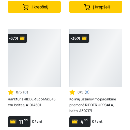
Į krepšelį
Į krepšelį
-37%
-36%
0/5
(
0
)
0/5
(
0
)
Ranktūris RIDDER Eco Max, 45
Kojinių užsimovimo pagalbinė
cm, baltas, A1014501
priemonė RIDDER UPPSALA,
balta, A307171
99
29
11
4
€ / vnt.
€ / vnt.