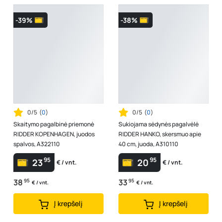
-39%
-38%
0/5
(
0
)
0/5
(
0
)
Skaitymo pagalbinė priemonė
Sukiojama sėdynės pagalvėlė
RIDDER KOPENHAGEN, juodos
RIDDER HANKO, skersmuo apie
spalvos, A322110
40 cm, juoda, A310110
95
95
23
20
€ / vnt.
€ / vnt.
38
95
33
95
€ / vnt.
€ / vnt.
Į krepšelį
Į krepšelį