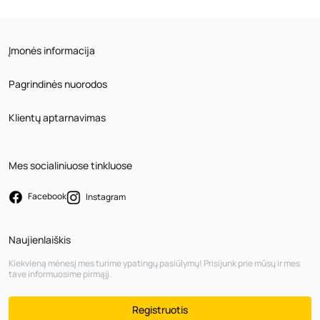
Įmonės informacija
Pagrindinės nuorodos
Klientų aptarnavimas
Mes socialiniuose tinkluose
Facebook
Instagram
Naujienlaiškis
Kiekvieną mėnesį mes turime ypatingų pasiūlymų! Prisijunk prie mūsų ir mes
tave informuosime pirmąjį.
Registruotis