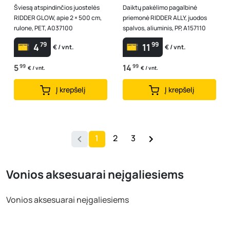
Šviesą atspindinčios juostelės
Daiktų pakėlimo pagalbinė
RIDDER GLOW, apie 2 × 500 cm,
priemonė RIDDER ALLY, juodos
rulone, PET, A037100
spalvos, aliuminis, PP, A157110
79
99
4
11
€ / vnt.
€ / vnt.
5
99
14
99
€ / vnt.
€ / vnt.
Į krepšelį
Į krepšelį
1
2
3
Vonios aksesuarai neįgaliesiems
Vonios aksesuarai neįgaliesiems