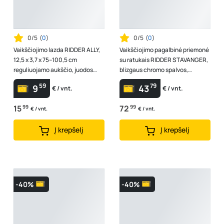
0/5
(
0
)
0/5
(
0
)
Vaikščiojimo lazda RIDDER ALLY,
Vaikščiojimo pagalbinė priemonė
12,5 x 3,7 x 75–100,5 cm
su ratukais RIDDER STAVANGER,
reguliuojamo aukščio, juodos
blizgaus chromo spalvos,
spalvos, aliuminis, PP, A158110
A301100
59
79
9
43
€ / vnt.
€ / vnt.
15
99
72
99
€ / vnt.
€ / vnt.
Į krepšelį
Į krepšelį
-40%
-40%