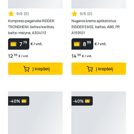
0/5
(
0
)
0/5
(
0
)
Kompreso pagalvėle RIDDER
Nugaros kremo aplikatorius
TRONDHEIM, šaltas/karštas,
RIDDER EASE, baltas, ABS, PP,
balta–mėlyna, A304113
A159101
79
99
7
8
€ / vnt.
€ / vnt.
12
99
14
99
€ / vnt.
€ / vnt.
Į krepšelį
Į krepšelį
-40%
-40%