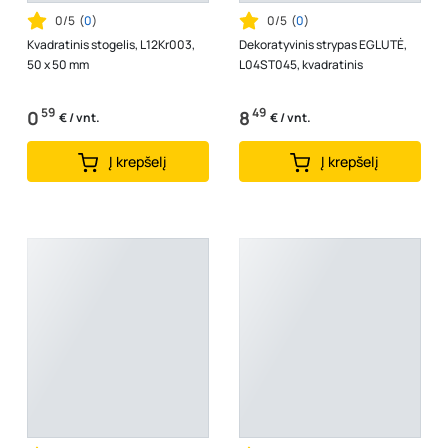
0/5
(
0
)
0/5
(
0
)
Kvadratinis stogelis, L12Kr003,
Dekoratyvinis strypas EGLUTĖ,
50 x 50 mm
L04ST045, kvadratinis
59
49
0
8
€ / vnt.
€ / vnt.
Į krepšelį
Į krepšelį