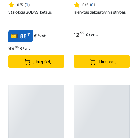
0/5
(
0
)
0/5
(
0
)
Stalo koja SODAS, ketaus
Išlenktas dekoratyvinis strypas
99
12
11
€ / vnt.
88
€ / vnt.
99
99
€ / vnt.
Į krepšelį
Į krepšelį