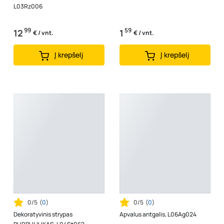
L03Rz006
99
59
12
1
€ / vnt.
€ / vnt.
Į krepšelį
Į krepšelį
0/5
(
0
)
0/5
(
0
)
Dekoratyvinis strypas
Apvalus antgalis, L06Ag024