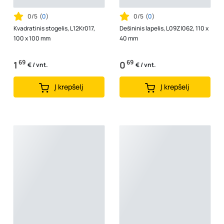
0/5
(
0
)
0/5
(
0
)
Kvadratinis stogelis, L12Kr017,
Dešininis lapelis, L09Zl062, 110 x
100 x 100 mm
40 mm
69
69
1
0
€ / vnt.
€ / vnt.
Į krepšelį
Į krepšelį