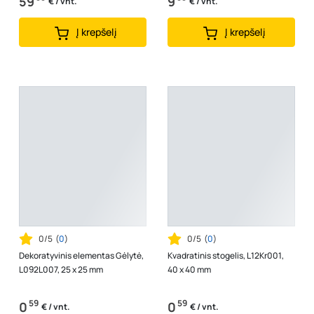
59
9
€ / vnt.
€ / vnt.
Į krepšelį
Į krepšelį
0/5
(
0
)
0/5
(
0
)
Dekoratyvinis elementas Gėlytė,
Kvadratinis stogelis, L12Kr001,
L092L007, 25 x 25 mm
40 x 40 mm
59
59
0
0
€ / vnt.
€ / vnt.