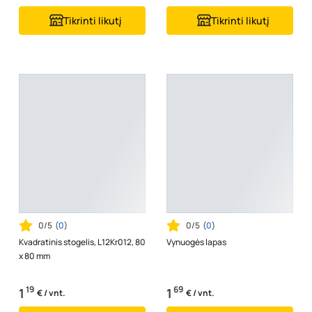
Tikrinti likutį
Tikrinti likutį
0/5
(
0
)
0/5
(
0
)
Kvadratinis stogelis, L12Kr012, 80
Vynuogės lapas
x 80 mm
19
69
1
1
€ / vnt.
€ / vnt.