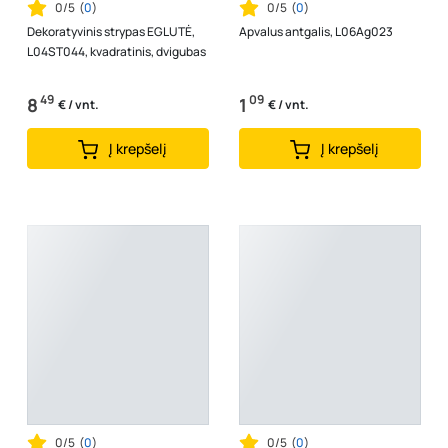
0/5
(
0
)
0/5
(
0
)
Dekoratyvinis strypas EGLUTĖ,
Apvalus antgalis, L06Ag023
L04ST044, kvadratinis, dvigubas
49
09
8
1
€ / vnt.
€ / vnt.
Į krepšelį
Į krepšelį
0/5
(
0
)
0/5
(
0
)