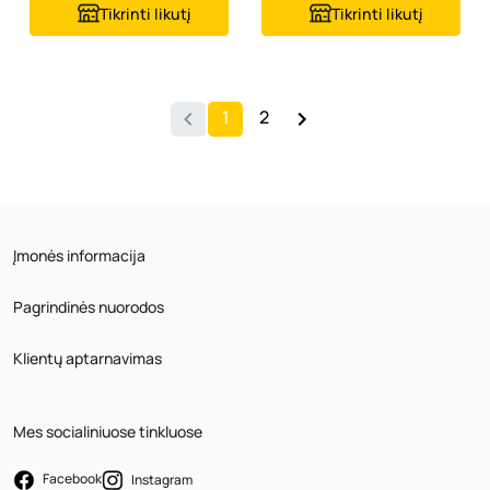
Tikrinti likutį
Tikrinti likutį
1
2
Įmonės informacija
Pagrindinės nuorodos
Klientų aptarnavimas
Mes socialiniuose tinkluose
Facebook
Instagram