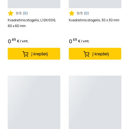
0/5
(
0
)
0/5
(
0
)
Kvadratinis stogelis, L12Kr006,
Kvadratinis stogelis, 30 x 30 mm
60 x 60 mm
89
69
0
0
€ / vnt.
€ / vnt.
Į krepšelį
Į krepšelį