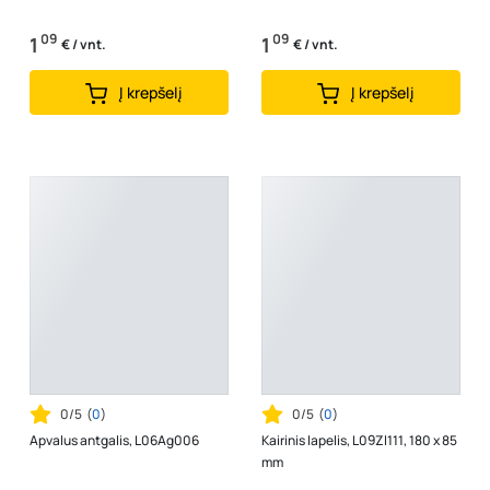
09
09
1
1
€ / vnt.
€ / vnt.
Į krepšelį
Į krepšelį
0/5
(
0
)
0/5
(
0
)
Apvalus antgalis, L06Ag006
Kairinis lapelis, L09Zl111, 180 x 85
mm