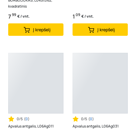
BURBULIUKAS, L04St062,
kvadratinis
99
09
7
1
€ / vnt.
€ / vnt.
Į krepšelį
Į krepšelį
0/5
(
0
)
0/5
(
0
)
Apvalus antgalis, L06Ag011
Apvalus antgalis, L06Ag031