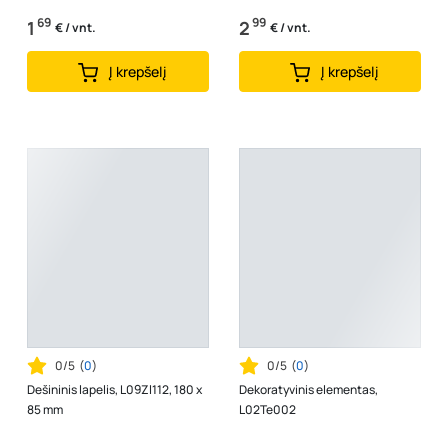
69
99
1
2
€ / vnt.
€ / vnt.
Į krepšelį
Į krepšelį
0/5
(
0
)
0/5
(
0
)
Dešininis lapelis, L09Zl112, 180 x
Dekoratyvinis elementas,
85 mm
L02Te002