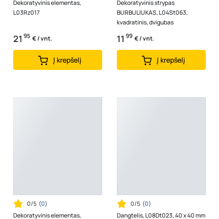
Dekoratyvinis elementas,
Dekoratyvinis strypas
L03Rz017
BURBULIUKAS, L04St063,
kvadratinis, dvigubas
95
99
21
11
€ / vnt.
€ / vnt.
Į krepšelį
Į krepšelį
0/5
(
0
)
0/5
(
0
)
Dekoratyvinis elementas,
Dangtelis, L08Dt023, 40 x 40 mm