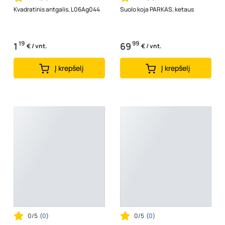
Kvadratinis antgalis, L06Ag044
Suolo koja PARKAS, ketaus
19
99
1
69
€ / vnt.
€ / vnt.
Į krepšelį
Į krepšelį
0/5
(
0
)
0/5
(
0
)