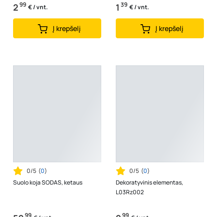
99
39
2
1
€ / vnt.
€ / vnt.
Į krepšelį
Į krepšelį
0/5
(
0
)
0/5
(
0
)
Suolo koja SODAS, ketaus
Dekoratyvinis elementas,
L03Rz002
99
99