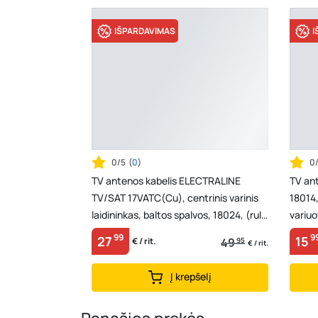
IŠPARDAVIMAS
I
0/5
(
0
)
0
TV antenos kabelis ELECTRALINE
TV an
TV/SAT 17VATC(Cu), centrinis varinis
18014
laidininkas, baltos spalvos, 18024, (rul
variuo
100m)
spalvos
99
9
27
15
49
95
€ / rit.
€ / rit.
Į krepšelį