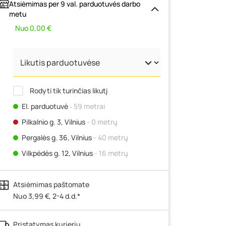
Atsiėmimas per 9 val. parduotuvės darbo
metu
Nuo 0,00 €
Rodyti tik turinčias likutį
El. parduotuvė
‐ 59 metrai
Pilkalnio g. 3, Vilnius
- 0 metrų
Pergalės g. 36, Vilnius
- 40 metrų
Vilkpėdės g. 12, Vilnius
- 16 metrų
Ateities g. 15, Vilnius
- 192 metrai
kos spalvos
Atsiėmimas paštomate
Kauno r., Narsiečių k., Vytauto g. 183,
Kaunas
Nuo 3,99 €, 2-4 d.d.*
- 96 metrai
Šilutės pl. 83A, Klaipėda
- 290 metrų
Pristatymas kurjeriu