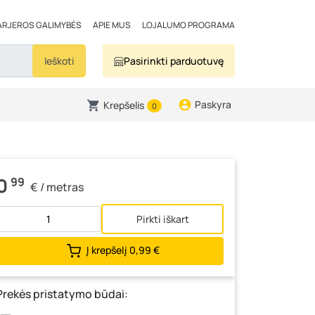
ARJEROS GALIMYBĖS
APIE MUS
LOJALUMO PROGRAMA
Ieškoti
Pasirinkti parduotuvę
Paskyra
Krepšelis
0
0
99
€ / metras
Pirkti iškart
Į krepšelį
0,99 €
Prekės pristatymo būdai: