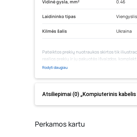
Vidinė gysla, mm²
0.46
Laidininko tipas
Viengyslis
Kilmės šalis
Ukraina
Pateiktos prekių nuotraukos skirtos tik iliustrac
realios prekių ir jų pakuotės išvaizdos, komplek
medžiaga su aprašymu) yra bendrinio pobūdžio,
Rodyti daugiau
likutis ar kainos internetinėje parduotuvėje bei
prašome vadovautis ta kaina, kuri galioja pirki
Atsiliepimai (0) „Kompiuterinis kabeli
Perkamos kartu