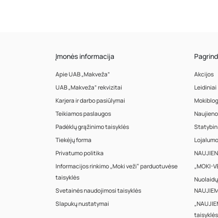
Įmonės informacija
Pagrind
Apie UAB „Makveža”
Akcijos
UAB „Makveža” rekvizitai
Leidiniai
Karjera ir darbo pasiūlymai
Mokiblo
Teikiamos paslaugos
Naujieno
Padėklų grąžinimo taisyklės
Statybin
Tiekėjų forma
Lojalum
Privatumo politika
NAUJIENA
Informacijos rinkimo „Moki veži“ parduotuvėse
„MOKI-VE
taisyklės
Nuolaidų
Svetainės naudojimosi taisyklės
NAUJIEM
Slapukų nustatymai
„NAUJIE
taisyklės