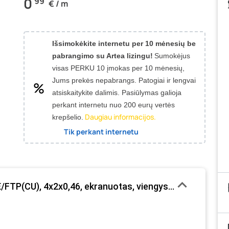
0
99
€ / m
Išsimokėkite internetu per 10 mėnesių be
pabrangimo su Artea lizingu!
Sumokėjus
visas PERKU 10 įmokas per 10 mėnesių,
Jums prekės nepabrangs.
Patogiai ir lengvai
atsiskaitykite dalimis. Pasiūlymas galioja
perkant internetu nuo 200 eurų vertės
Daugiau informacijos.
krepšelio.
Tik perkant internetu
FTP(CU), 4x2x0,46, ekranuotas, viengyslis, varinis, pil