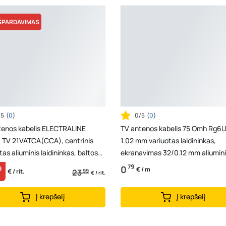
ŠPARDAVIMAS
/5
(
0
)
0/5
(
0
)
tenos kabelis ELECTRALINE
TV antenos kabelis 75 Omh Rg6U
, TV 21VATCA(CCA), centrinis
1.02 mm variuotas laidininkas,
tas aliuminis laidininkas, baltos
ekranavimas 32/0.12 mm aliumin
, (rul 1...
pynė ir folija, 6.5 ...
79
0
9
€ / m
23
99
€ / rit.
€ / rit.
Į krepšelį
Į krepšelį