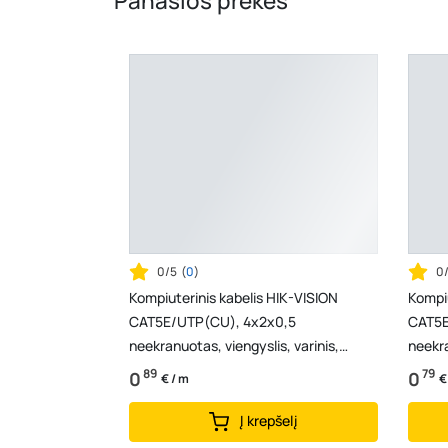
Panašios prekės
0/5
(
0
)
0
Kompiuterinis kabelis HIK-VISION
Kompiu
CAT5E/UTP(CU), 4x2x0,5
CAT5E
neekranuotas, viengyslis, varinis,
neekra
juodos spalvos, lauko sąlygom...
spalv
89
79
0
0
€ / m
€
Į krepšelį