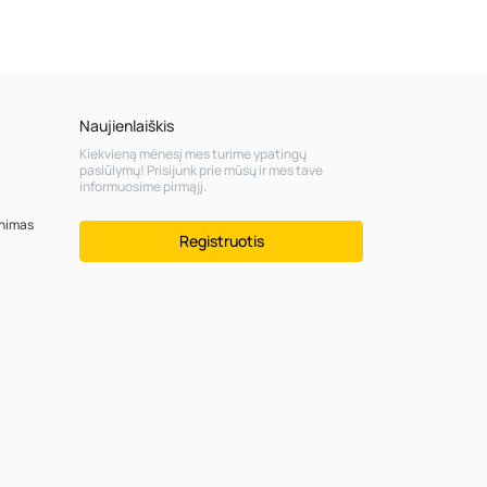
Naujienlaiškis
Kiekvieną mėnesį mes turime ypatingų
pasiūlymų! Prisijunk prie mūsų ir mes tave
informuosime pirmąjį.
inimas
Registruotis