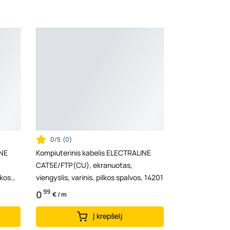
0/5
(
0
)
INE
Kompiuterinis kabelis ELECTRALINE
CAT5E/FTP(CU), ekranuotas,
viengyslis, varinis, pilkos spalvos, 14201
99
0
€ / m
Į krepšelį