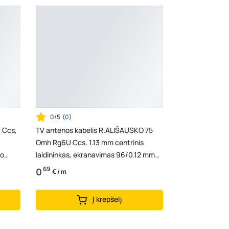
0/5
(
0
)
 Ccs,
TV antenos kabelis R.ALIŠAUSKO 75
Omh Rg6U Ccs, 1.13 mm centrinis
io
laidininkas, ekranavimas 96/0.12 mm
al. pynė ir folija...
69
0
€ / m
Į krepšelį