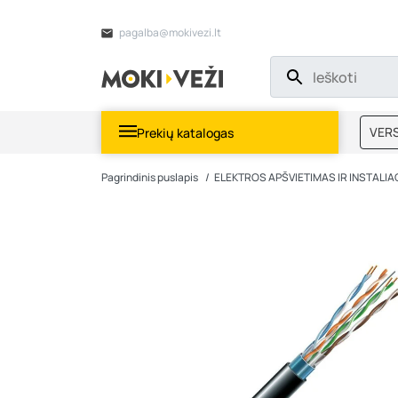
pagalba@mokivezi.lt
VERS
Prekių katalogas
MOKI
Pagrindinis puslapis
ELEKTROS APŠVIETIMAS IR INSTALIA