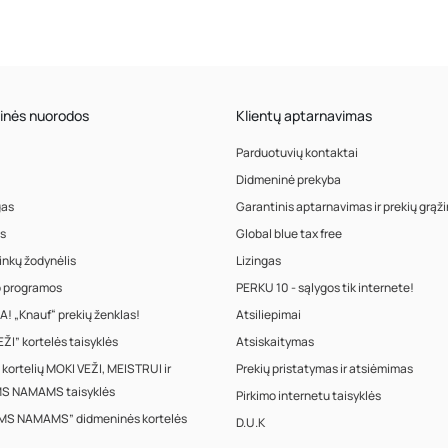
inės nuorodos
Klientų aptarnavimas
Parduotuvių kontaktai
Didmeninė prekyba
gas
Garantinis aptarnavimas ir prekių grąž
s
Global blue tax free
inkų žodynėlis
Lizingas
o programos
PERKU 10 - sąlygos tik internete!
! „Knauf“ prekių ženklas!
Atsiliepimai
ŽI” kortelės taisyklės
Atsiskaitymas
 kortelių MOKI VEŽI, MEISTRUI ir
Prekių pristatymas ir atsiėmimas
S NAMAMS taisyklės
Pirkimo internetu taisyklės
MS NAMAMS” didmeninės kortelės
D.U.K