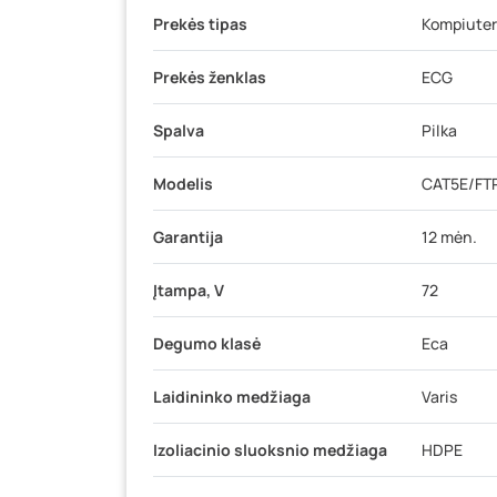
Prekės tipas
Kompiuteri
Prekės ženklas
ECG
Spalva
Pilka
Modelis
CAT5E/FT
Garantija
12 mėn.
Įtampa, V
72
Degumo klasė
Eca
Laidininko medžiaga
Varis
Izoliacinio sluoksnio medžiaga
HDPE