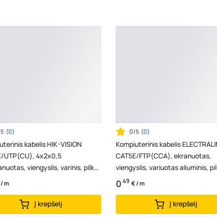
/5
(
0
)
0/5
(
0
)
terinis kabelis HIK-VISION
Kompiuterinis kabelis ELECTRAL
/UTP(CU), 4x2x0,5
CAT5E/FTP(CCA), ekranuotas,
nuotas, viengyslis, varinis, pilkos
viengyslis, variuotas aliuminis, pilkos
os
spalvos, 14202
49
0
 / m
€ / m
Į krepšelį
Į krepšelį