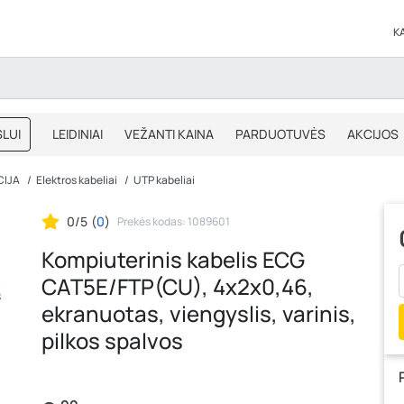
K
LUI
LEIDINIAI
VEŽANTI KAINA
PARDUOTUVĖS
AKCIJOS
BLOGAS
IŠPARDAVIMAS
CIJA
Elektros kabeliai
UTP kabeliai
0/5
(
0
)
Prekės kodas: 1089601
Kompiuterinis kabelis ECG
CAT5E/FTP(CU), 4x2x0,46,
ekranuotas, viengyslis, varinis,
pilkos spalvos