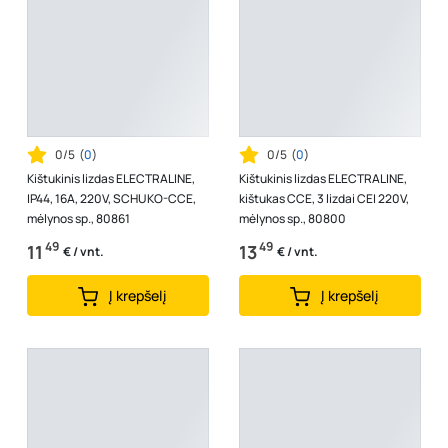
0/5
(
0
)
0/5
(
0
)
Kištukinis lizdas ELECTRALINE,
Kištukinis lizdas ELECTRALINE,
IP44, 16A, 220V, SCHUKO-CCE,
kištukas CCE, 3 lizdai CEI 220V,
mėlynos sp., 80861
mėlynos sp., 80800
49
49
11
13
€ / vnt.
€ / vnt.
Į krepšelį
Į krepšelį