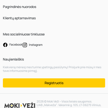
Pagrindinės nuorodos
Klientų aptarnavimas
Mes socialiniuose tinkluose
Facebook
Instagram
Naujienlaiškis
Kiekvieną mėnesį mes turime ypatingų pasiūlymų! Prisijunk prie mūsų ir mes
tave informuosime pirmąjį.
Registruotis
2026 © Moki Veži – Visos teisės saugomos.
UAB „Makveža“. Vakarinė g. 105, LT-06275 Vilnius,