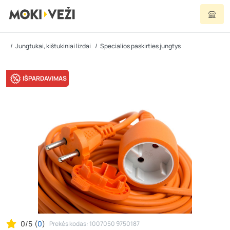
Jungtukai, kištukiniai lizdai
Specialios paskirties jungtys
IŠPARDAVIMAS
0/5
(
0
)
Prekės kodas: 1007050 9750187