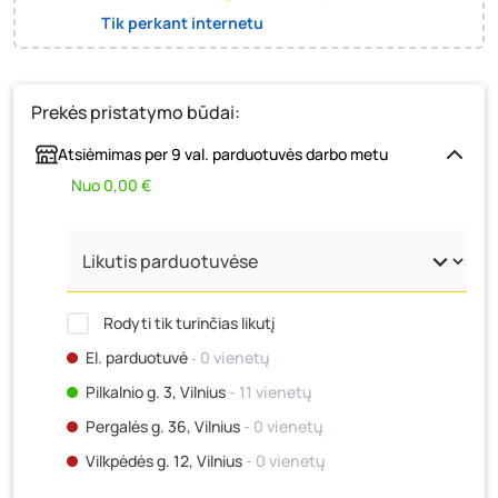
Tik perkant internetu
Prekės pristatymo būdai:
Atsiėmimas per 9 val. parduotuvės darbo metu
Nuo 0,00 €
Rodyti tik turinčias likutį
El. parduotuvė
‐ 0 vienetų
Pilkalnio g. 3, Vilnius
- 11 vienetų
Pergalės g. 36, Vilnius
- 0 vienetų
Vilkpėdės g. 12, Vilnius
- 0 vienetų
Ateities g. 15, Vilnius
- 0 vienetų