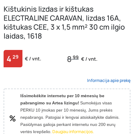
Kištukinis lizdas ir kištukas
ELECTRALINE CARAVAN, lizdas 16A,
kištukas CEE, 3 x 1,5 mm² 30 cm ilgio
laidas, 1618
4
29
8
99
€ / vnt.
€ / vnt.
Informacija apie prekę
Išsimokėkite internetu per 10 mėnesių be
pabrangimo su Artea lizingu!
Sumokėjus visas
PERKU 10 įmokas per 10 mėnesių, Jums prekės
nepabrangs.
Patogiai ir lengvai atsiskaitykite dalimis.
Pasiūlymas galioja perkant internetu nuo 200 eurų
Daugiau informacijos.
vertės krepšelio.