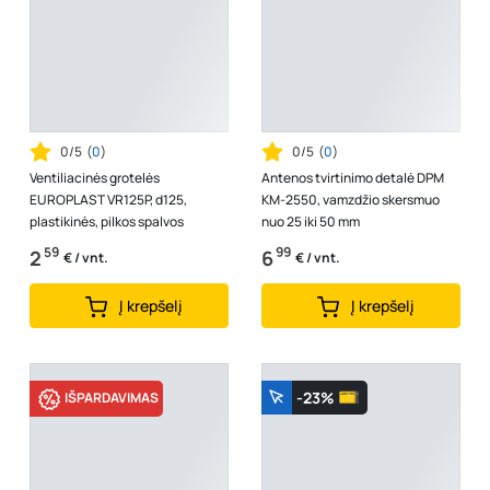
0/5
(
0
)
0/5
(
0
)
Ventiliacinės grotelės
Antenos tvirtinimo detalė DPM
EUROPLAST VR125P, d125,
KM-2550, vamzdžio skersmuo
plastikinės, pilkos spalvos
nuo 25 iki 50 mm
59
99
2
6
€ / vnt.
€ / vnt.
Į krepšelį
Į krepšelį
-23%
IŠPARDAVIMAS