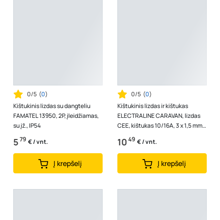
0/5
(
0
)
0/5
(
0
)
Kištukinis lizdas su dangteliu
Kištukinis lizdas ir kištukas
FAMATEL 13950, 2P, įleidžiamas,
ELECTRALINE CARAVAN, lizdas
su įž., IP54
CEE, kištukas 10/16A, 3 x 1,5 mm²
30 cm ilgio laidas, 1607
79
49
5
10
€ / vnt.
€ / vnt.
Į krepšelį
Į krepšelį