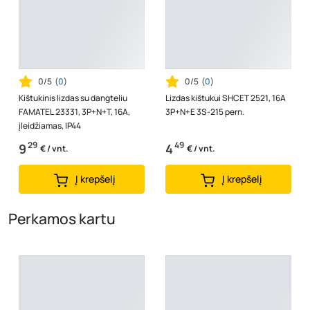
0/5
(
0
)
0/5
(
0
)
Kištukinis lizdas su dangteliu
Lizdas kištukui SHCET 2521, 16A
FAMATEL 23331, 3P+N+T, 16A,
3P+N+E 3S-215 pern.
įleidžiamas, IP44
29
49
9
4
€ / vnt.
€ / vnt.
Į krepšelį
Į krepšelį
Perkamos kartu