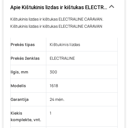
Luokės g. 82, Telšiai
- 0 vienetų
Apie Kištukinis lizdas ir kištukas ELECTRALINE CAR
Veteranų g. 11, Visaginas
- 0 vienetų
Kištukinis lizdas ir kištukas ELECTRALINE CARAVAN.
Baravykų g. 1, Druskininkai
- 0 vienetų
Kištukinis lizdas ir kištukas ELECTRALINE CARAVAN
Vilniaus g. 89D, Ukmergė
- 0 vienetų
K. Donelaičio g. 17, Rokiškis
- 0 vienetų
Prekės tipas
Kištukinis lizdas
Šaltupės g. 64, Zarasai
- 0 vienetų
Prekės ženklas
ELECTRALINE
Ilgis, mm
300
Modelis
1618
Garantija
24 mėn.
Kiekis
1
komplekte, vnt.