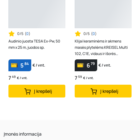
0/5
(
0
)
0/5
(
0
)
Audinio juosta TESA Ex-Pw, 50
Klijai keraminėms ir akmens
mm x 25 m, juodos sp.
masės plytelėms KREISEL Multi
102, C1E, vidaus ir išorės
darbams, 25 kg
84
79
5
6
€ / vnt.
€ / vnt.
7
49
7
59
€ / vnt.
€ / vnt.
Į krepšelį
Į krepšelį
Įmonės informacija