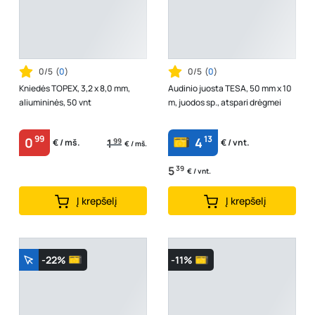
0/5
(
0
)
0/5
(
0
)
Kniedės TOPEX, 3,2 x 8,0 mm,
Audinio juosta TESA, 50 mm x 10
aliumininės, 50 vnt
m, juodos sp., atspari drėgmei
99
13
0
4
1
99
€ / mš.
€ / vnt.
€ / mš.
5
39
€ / vnt.
Į krepšelį
Į krepšelį
-22%
-11%