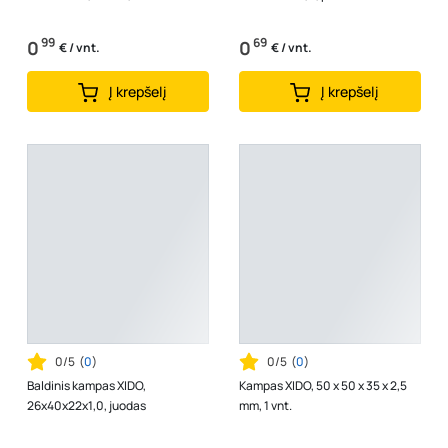
99
69
0
0
€ / vnt.
€ / vnt.
Į krepšelį
Į krepšelį
0/5
(
0
)
0/5
(
0
)
Baldinis kampas XIDO,
Kampas XIDO, 50 x 50 x 35 x 2,5
26x40x22x1,0, juodas
mm, 1 vnt.