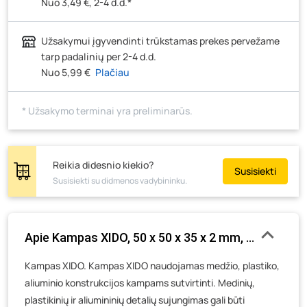
Nuo 3,49 €, 2-4 d.d.*
Klaipėdos g. 170R, Panevėžys
- 501 vienetas
Santaikos g. 26B, Alytus
- 192 vienetai
Užsakymui įgyvendinti trūkstamas prekes pervežame
J. Basanavičiaus g. 6, Utena
- 47 vienetai
tarp padalinių per 2-4 d.d.
Nuo 5,99 €
Plačiau
Novočėbės k. 3, Kėdainiai
- 1 vienetas
Kauno g. 160, Marijampolė
- 0 vienetų
* Užsakymo terminai yra preliminarūs.
Skuodo g. 41, Mažeikiai
- 43 vienetai
Tiekimo g. 4, Biržai
- 102 vienetai
Žemaičių g. 2, Raseiniai
- 166 vienetai
Reikia didesnio kiekio?
Susisiekti
Susisiekti su didmenos vadybininku.
Pramonės g. 6E, Šilutė
- 157 vienetai
Gedimino g. 54, Tauragė
- 215 vienetų
Luokės g. 82, Telšiai
- 366 vienetai
Apie Kampas XIDO, 50 x 50 x 35 x 2 mm, 1 vnt.
Veteranų g. 11, Visaginas
- 10 vienetų
Kampas XIDO. Kampas XIDO naudojamas medžio, plastiko,
Baravykų g. 1, Druskininkai
- 547 vienetai
aliuminio konstrukcijos kampams sutvirtinti. Medinių,
Vilniaus g. 89D, Ukmergė
- 532 vienetai
plastikinių ir aliumininių detalių sujungimas gali būti