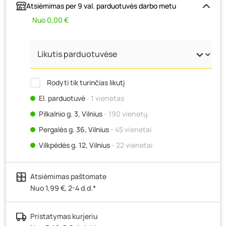
Atsiėmimas per 9 val. parduotuvės darbo metu
Nuo 0,00 €
Rodyti tik turinčias likutį
El. parduotuvė
‐ 1 vienetas
Pilkalnio g. 3, Vilnius
- 190 vienetų
Pergalės g. 36, Vilnius
- 45 vienetai
Vilkpėdės g. 12, Vilnius
- 22 vienetai
Ateities g. 15, Vilnius
- 0 vienetų
Atsiėmimas paštomate
Kauno r., Narsiečių k., Vytauto g. 183, Kaunas
- 76
vienetai
Nuo 1,99 €, 2-4 d.d.*
Šilutės pl. 83A, Klaipėda
- 209 vienetai
Pristatymas kurjeriu
Pramonės g. 7, Šiauliai
- 1647 vienetai