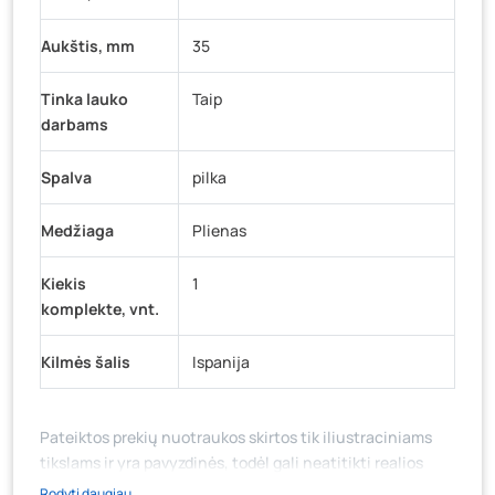
Aukštis, mm
35
Tinka lauko
Taip
darbams
Spalva
pilka
Medžiaga
Plienas
Kiekis
1
komplekte, vnt.
Kilmės šalis
Ispanija
Pateiktos prekių nuotraukos skirtos tik iliustraciniams
tikslams ir yra pavyzdinės, todėl gali neatitikti realios
prekių ir jų pakuotės išvaizdos, komplektacijos, spalvos ar
Rodyti daugiau