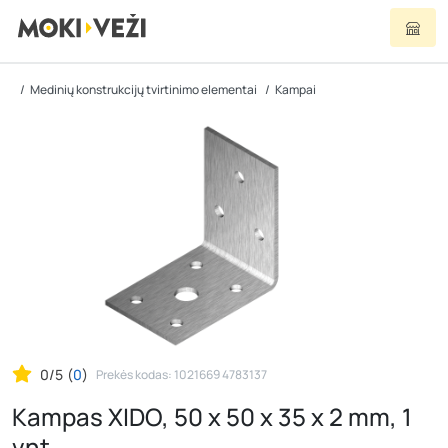
Medinių konstrukcijų tvirtinimo elementai
Kampai
0/5
(
0
)
Prekės kodas: 1021669 4783137
Kampas XIDO, 50 x 50 x 35 x 2 mm, 1
vnt.