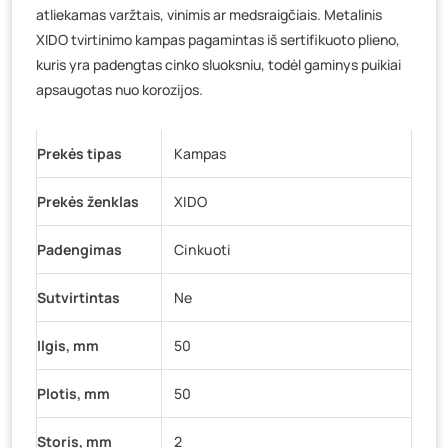
K. Donelaičio g. 17, Rokiškis
- 222 vienetai
atliekamas varžtais, vinimis ar medsraigčiais. Metalinis
Šaltupės g. 64, Zarasai
- 129 vienetai
XIDO tvirtinimo kampas pagamintas iš sertifikuoto plieno,
kuris yra padengtas cinko sluoksniu, todėl gaminys puikiai
apsaugotas nuo korozijos.
Prekės tipas
Kampas
Prekės ženklas
XIDO
Padengimas
Cinkuoti
Sutvirtintas
Ne
Ilgis, mm
50
Plotis, mm
50
Storis, mm
2