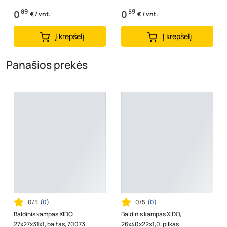
89
59
0
0
€ / vnt.
€ / vnt.
Į krepšelį
Į krepšelį
Panašios prekės
0/5
(
0
)
0/5
(
0
)
Baldinis kampas XIDO,
Baldinis kampas XIDO,
27x27x31x1, baltas, 70073
26x40x22x1,0, pilkas