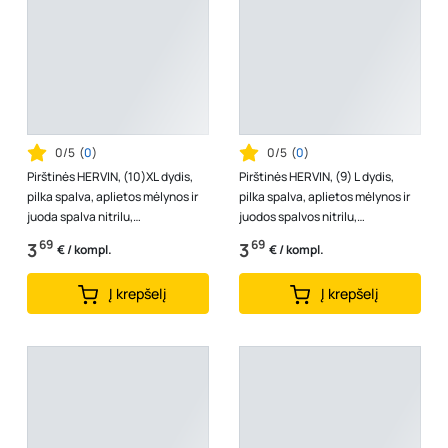
0/5
(
0
)
0/5
(
0
)
Pirštinės HERVIN, (10)XL dydis,
Pirštinės HERVIN, (9) L dydis,
pilka spalva, aplietos mėlynos ir
pilka spalva, aplietos mėlynos ir
juoda spalva nitrilu,
juodos spalvos nitrilu,
poliesterinės, aplietos dvigubo ...
poliesterinės, aplietos dvigubo...
69
69
3
3
€ / kompl.
€ / kompl.
Į krepšelį
Į krepšelį