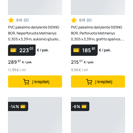
0/5
(
0
)
0/5
(
0
)
PVC pakalimo dailylentė SIDING
PVC pakalimo dailylentė SIDING
BOR, Neperforuota Matmenys
BOR, Perforuota Matmenys
0,305 x 3,39 m, auksinio ąžuolo
0,305 x 3,39 m, grafito spalvos, 1
spalvos, 1 lentelė - 1,03395 m...
lentelė - 1,03395 m2
01
81
223
185
€ / pak.
€ / pak.
289
97
215
57
€ / pak.
€ / pak.
11,99 € / m²
9,99 € / m²
Į krepšelį
Į krepšelį
-14%
-6%