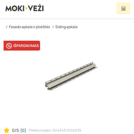
Fasado apkala ir plokštės
Siding apkala
IŠPARDAVIMAS
0/5
(
0
)
Prekės kodas: 1014349 1004035