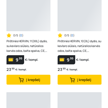
0/5
(
0
)
0/5
(
0
)
Pirštinės HERVIN, 11(XXL) dydis,
Pirštinės HERVIN, 10(XL) dydis, su
su kevlaro siūlais, natūralios
kevlaro siūlais, natūralios karvės
karvės odos, balta spalva, CE,
odos, balta spalva, CE,
BOOMERANG
BOOMERANG
99
99
9
9
€ / kompl.
€ / kompl.
23
99
23
99
€ / kompl.
€ / kompl.
Į krepšelį
Į krepšelį