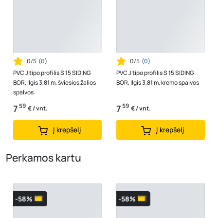
0/5
(
0
)
0/5
(
0
)
PVC J tipo profilis S 15 SIDING
PVC J tipo profilis S 15 SIDING
BOR, Ilgis 3,81 m, šviesios žalios
BOR, Ilgis 3,81 m, kremo spalvos
spalvos
59
59
7
7
€ / vnt.
€ / vnt.
Į krepšelį
Į krepšelį
Perkamos kartu
-58%
-58%