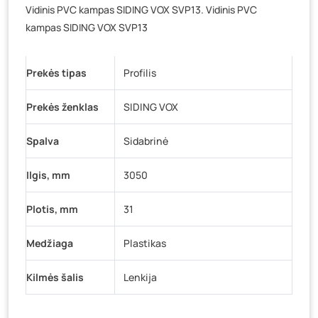
Veteranų g. 11, Visaginas
- 0 vienetų
Vidinis PVC kampas SIDING VOX SVP13. Vidinis PVC
kampas SIDING VOX SVP13
Baravykų g. 1, Druskininkai
- 0 vienetų
Vilniaus g. 89D, Ukmergė
- 0 vienetų
K. Donelaičio g. 17, Rokiškis
- 0 vienetų
Prekės tipas
Profilis
Šaltupės g. 64, Zarasai
- 0 vienetų
Prekės ženklas
SIDING VOX
Spalva
Sidabrinė
Ilgis, mm
3050
Plotis, mm
31
Medžiaga
Plastikas
Kilmės šalis
Lenkija