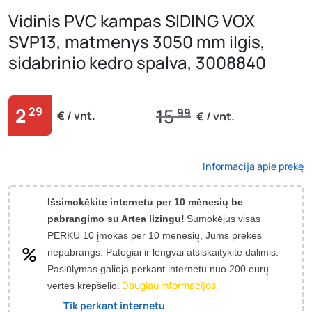
Vidinis PVC kampas SIDING VOX
SVP13, matmenys 3050 mm ilgis,
sidabrinio kedro spalva, 3008840
2
29
15
99
€ / vnt.
€ / vnt.
Informacija apie prekę
Išsimokėkite internetu per 10 mėnesių be
pabrangimo su Artea lizingu!
Sumokėjus visas
PERKU 10 įmokas per 10 mėnesių, Jums prekės
nepabrangs.
Patogiai ir lengvai atsiskaitykite dalimis.
Pasiūlymas galioja perkant internetu nuo 200 eurų
Daugiau informacijos.
vertės krepšelio.
Tik perkant internetu