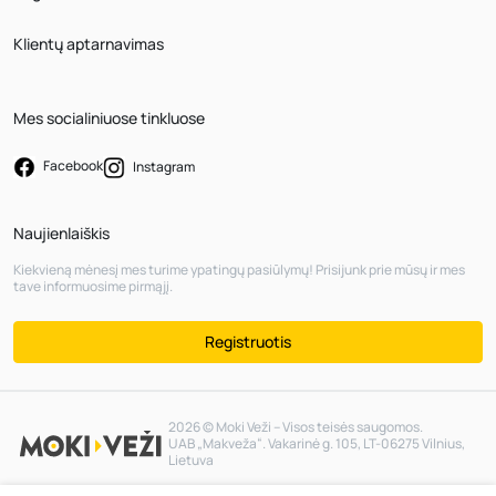
Klientų aptarnavimas
Mes socialiniuose tinkluose
Facebook
Instagram
Naujienlaiškis
Kiekvieną mėnesį mes turime ypatingų pasiūlymų! Prisijunk prie mūsų ir mes
tave informuosime pirmąjį.
Registruotis
2026 © Moki Veži – Visos teisės saugomos.
UAB „Makveža“. Vakarinė g. 105, LT-06275 Vilnius,
Lietuva