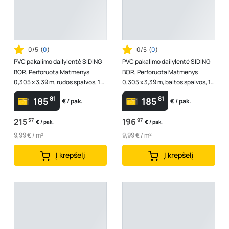
0/5
(
0
)
0/5
(
0
)
PVC pakalimo dailylentė SIDING
PVC pakalimo dailylentė SIDING
BOR, Perforuota Matmenys
BOR, Perforuota Matmenys
0,305 x 3,39 m, rudos spalvos, 1
0,305 x 3,39 m, baltos spalvos, 1
lentelė - 1,03395 m2
lentelė - 1,03395 m2
81
81
185
185
€ / pak.
€ / pak.
215
57
196
97
€ / pak.
€ / pak.
9,99 € / m²
9,99 € / m²
Į krepšelį
Į krepšelį