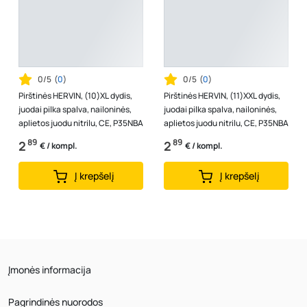
0/5
(
0
)
0/5
(
0
)
Pirštinės HERVIN, (10)XL dydis,
Pirštinės HERVIN, (11)XXL dydis,
juodai pilka spalva, nailoninės,
juodai pilka spalva, nailoninės,
aplietos juodu nitrilu, CE, P35NBA
aplietos juodu nitrilu, CE, P35NBA
89
89
2
2
€ / kompl.
€ / kompl.
Į krepšelį
Į krepšelį
Įmonės informacija
Pagrindinės nuorodos