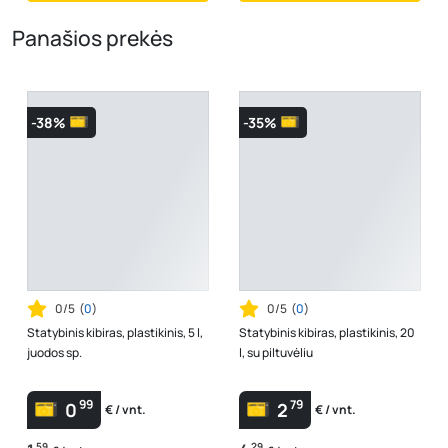
Panašios prekės
-38%
-35%
0/5
(
0
)
0/5
(
0
)
Statybinis kibiras, plastikinis, 5 l,
Statybinis kibiras, plastikinis, 20
juodos sp.
l, su piltuvėliu
99
79
0
2
€ / vnt.
€ / vnt.
59
29