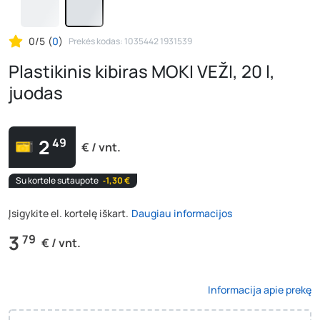
0/5
(
0
)
Prekės kodas: 1035442 1931539
Plastikinis kibiras MOKI VEŽI, 20 l,
juodas
2
49
€ / vnt.
Su kortele sutaupote
‐1,30 €
Įsigykite el. kortelę iškart.
Daugiau informacijos
3
79
€ / vnt.
Informacija apie prekę