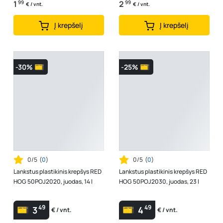
1
99
2
99
€ / vnt.
€ / vnt.
Į krepšelį
Į krepšelį
-30%
-25%
0/5
(
0
)
0/5
(
0
)
Lankstus plastikinis krepšys RED
Lankstus plastikinis krepšys RED
HOG 50POJ2020, juodas, 14 l
HOG 50POJ2030, juodas, 23 l
49
49
3
4
€ / vnt.
€ / vnt.