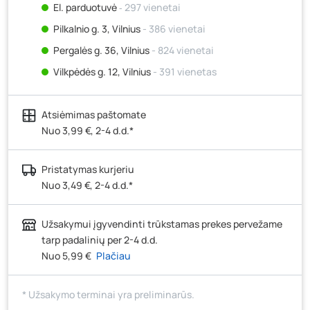
El. parduotuvė
‐ 297 vienetai
Pilkalnio g. 3, Vilnius
- 386 vienetai
Pergalės g. 36, Vilnius
- 824 vienetai
Vilkpėdės g. 12, Vilnius
- 391 vienetas
Ateities g. 15, Vilnius
- 260 vienetų
Atsiėmimas paštomate
Kauno r., Narsiečių k., Vytauto g. 183, Kaunas
- 259
vienetai
Nuo 3,99 €, 2-4 d.d.*
Šilutės pl. 83A, Klaipėda
- 322 vienetai
Pristatymas kurjeriu
Pramonės g. 7, Šiauliai
- 234 vienetai
Nuo 3,49 €, 2-4 d.d.*
Klaipėdos g. 170R, Panevėžys
- 249 vienetai
Santaikos g. 26B, Alytus
- 312 vienetų
Užsakymui įgyvendinti trūkstamas prekes pervežame
J. Basanavičiaus g. 6, Utena
- 305 vienetai
tarp padalinių per 2-4 d.d.
Nuo 5,99 €
Plačiau
Novočėbės k. 3, Kėdainiai
- 297 vienetai
Kauno g. 160, Marijampolė
- 322 vienetai
* Užsakymo terminai yra preliminarūs.
Skuodo g. 41, Mažeikiai
- 367 vienetai