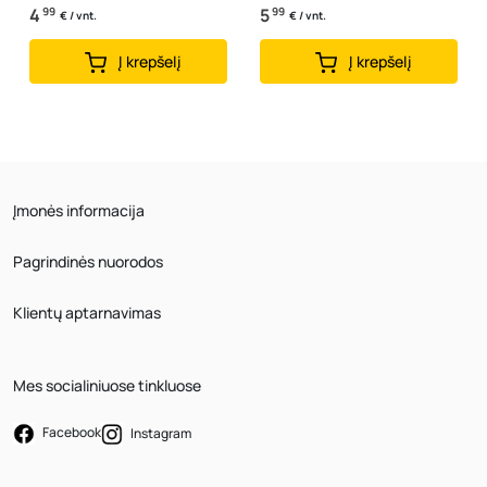
4
99
5
99
€ / vnt.
€ / vnt.
Į krepšelį
Į krepšelį
Įmonės informacija
Pagrindinės nuorodos
Klientų aptarnavimas
Mes socialiniuose tinkluose
Facebook
Instagram