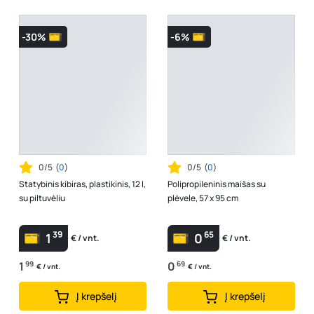
-30%
-6%
0/5
(
0
)
0/5
(
0
)
Statybinis kibiras, plastikinis, 12 l,
Polipropileninis maišas su
su piltuvėliu
plėvele, 57 x 95 cm
39
65
1
0
€ / vnt.
€ / vnt.
1
99
0
69
€ / vnt.
€ / vnt.
Į krepšelį
Į krepšelį