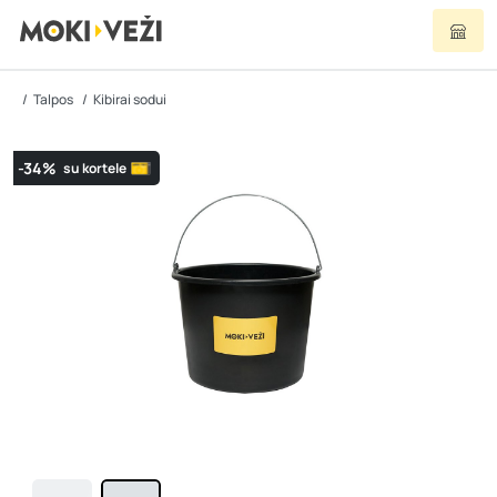
Talpos
Kibirai sodui
-34%
su kortele