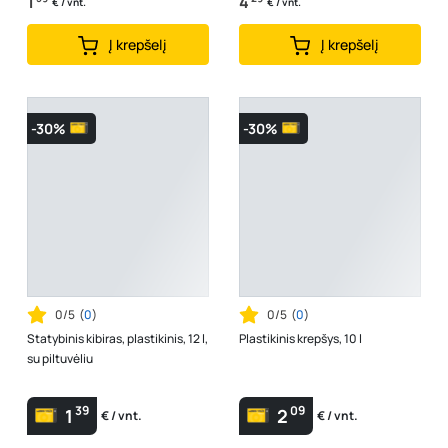
1
4
€ / vnt.
€ / vnt.
Į krepšelį
Į krepšelį
-30%
-30%
0/5
(
0
)
0/5
(
0
)
Statybinis kibiras, plastikinis, 12 l,
Plastikinis krepšys, 10 l
su piltuvėliu
39
09
1
2
€ / vnt.
€ / vnt.