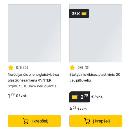
-35%
0/5
(
0
)
0/5
(
0
)
Nerūdijančio plieno glaistyklė su
Statybinis kibiras, plastikinis, 20
plastikine rankena PAINTER,
l, su piltuvėliu
Szp0635, 100mm, nerūdijantis
plienas, plastikinė rankena
79
1
79
€ / vnt.
2
€ / vnt.
4
29
€ / vnt.
Į krepšelį
Į krepšelį