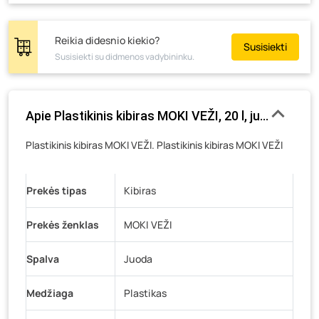
Tiekimo g. 4, Biržai
- 150 vienetų
Žemaičių g. 2, Raseiniai
- 253 vienetai
Reikia didesnio kiekio?
Susisiekti
Susisiekti su didmenos vadybininku.
Pramonės g. 6E, Šilutė
- 89 vienetai
Gedimino g. 54, Tauragė
- 120 vienetų
Luokės g. 82, Telšiai
- 193 vienetai
Apie Plastikinis kibiras MOKI VEŽI, 20 l, juodas
Veteranų g. 11, Visaginas
- 115 vienetų
Plastikinis kibiras MOKI VEŽI. Plastikinis kibiras MOKI VEŽI
Baravykų g. 1, Druskininkai
- 94 vienetai
Vilniaus g. 89D, Ukmergė
- 90 vienetų
Prekės tipas
K. Donelaičio g. 17, Rokiškis
Kibiras
- 222 vienetai
Šaltupės g. 64, Zarasai
- 52 vienetai
Prekės ženklas
MOKI VEŽI
Spalva
Juoda
Medžiaga
Plastikas