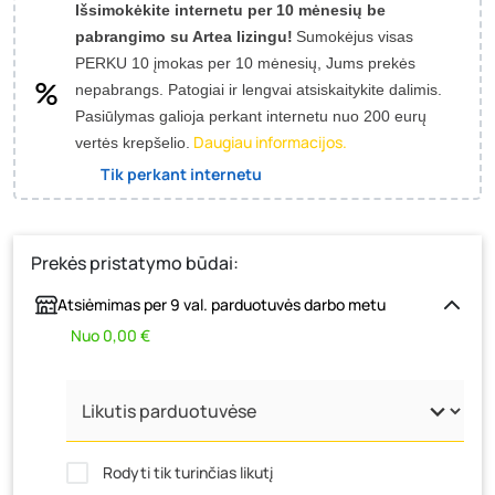
Išsimokėkite internetu per 10 mėnesių be
pabrangimo su Artea lizingu!
Sumokėjus visas
PERKU 10 įmokas per 10 mėnesių, Jums prekės
nepabrangs.
Patogiai ir lengvai atsiskaitykite dalimis.
Pasiūlymas galioja perkant internetu nuo 200 eurų
Daugiau informacijos.
vertės krepšelio.
Tik perkant internetu
Prekės pristatymo būdai:
Atsiėmimas per 9 val. parduotuvės darbo metu
Nuo 0,00 €
Rodyti tik turinčias likutį