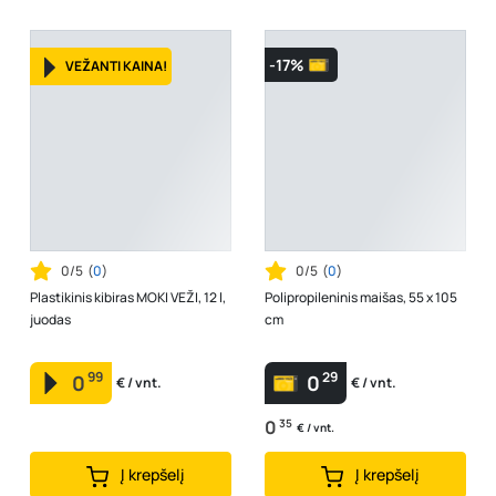
-17%
VEŽANTI KAINA!
0/5
(
0
)
0/5
(
0
)
Plastikinis kibiras MOKI VEŽI, 12 l,
Polipropileninis maišas, 55 x 105
juodas
cm
99
29
0
0
€ / vnt.
€ / vnt.
0
35
€ / vnt.
Į krepšelį
Į krepšelį