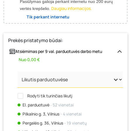
Pasiūlymas galioja perkant internetu nuo 200 eurų
Daugiau informacijos.
vertės krepšelio.
Tik perkant internetu
Prekės pristatymo būdai:
Atsiėmimas per 9 val. parduotuvės darbo metu
Nuo 0,00 €
Rodyti tik turinčias likutį
El. parduotuvė
‐ 52 vienetai
Pilkalnio g. 3, Vilnius
- 4 vienetai
Pergalės g. 36, Vilnius
- 19 vienetų