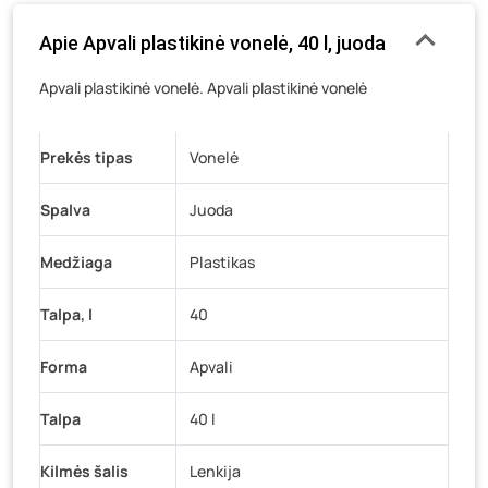
Gedimino g. 54, Tauragė
- 0 vienetų
Apie Apvali plastikinė vonelė, 40 l, juoda
Luokės g. 82, Telšiai
- 26 vienetai
Veteranų g. 11, Visaginas
- 1 vienetas
Apvali plastikinė vonelė. Apvali plastikinė vonelė
Baravykų g. 1, Druskininkai
- 24 vienetai
Vilniaus g. 89D, Ukmergė
- 1 vienetas
Prekės tipas
Vonelė
K. Donelaičio g. 17, Rokiškis
- 10 vienetų
Spalva
Juoda
Šaltupės g. 64, Zarasai
- 5 vienetai
Medžiaga
Plastikas
Talpa, l
40
Forma
Apvali
Talpa
40 l
Kilmės šalis
Lenkija