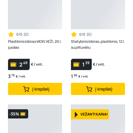
0/5
(
0
)
0/5
(
0
)
Plastikinis kibiras MOKI VEŽI, 20 l,
Statybinis kibiras, plastikinis, 12 l,
juodas
su piltuvėliu
49
39
2
1
€ / vnt.
€ / vnt.
3
79
1
99
€ / vnt.
€ / vnt.
Į krepšelį
Į krepšelį
-35%
VEŽANTI KAINA!