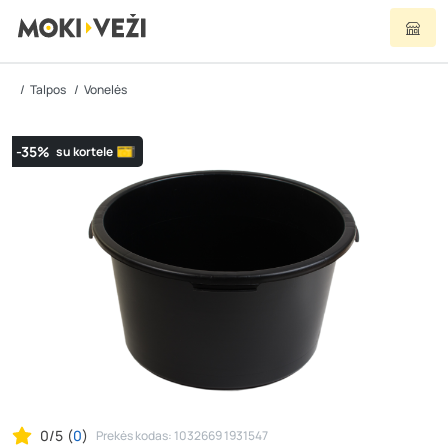
Talpos
Vonelės
-35%
su kortele
0/5
(
0
)
Prekės kodas: 1032669 1931547