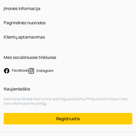
Įmonės informacija
Pagrindinės nuorodos
Klientų aptarnavimas
Mes socialiniuose tinkluose
Facebook
Instagram
Naujienlaiškis
Kiekvieną mėnesį mes turime ypatingų pasiūlymų! Prisijunk prie mūsų ir mes
tave informuosime pirmąjį.
Registruotis