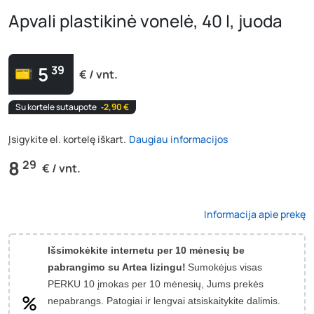
Apvali plastikinė vonelė, 40 l, juoda
5
39
€ / vnt.
Su kortele sutaupote
‐2,90 €
Įsigykite el. kortelę iškart.
Daugiau informacijos
8
29
€ / vnt.
Informacija apie prekę
Išsimokėkite internetu per 10 mėnesių be
pabrangimo su Artea lizingu!
Sumokėjus visas
PERKU 10 įmokas per 10 mėnesių, Jums prekės
nepabrangs.
Patogiai ir lengvai atsiskaitykite dalimis.