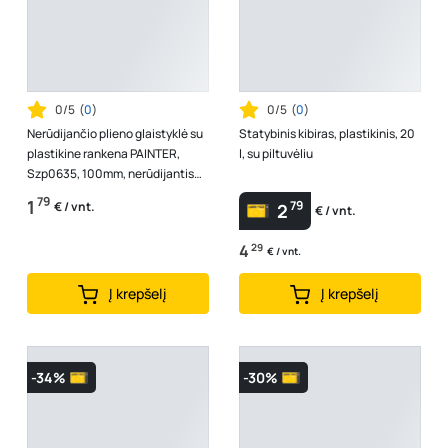
0/5
(
0
)
0/5
(
0
)
Nerūdijančio plieno glaistyklė su
Statybinis kibiras, plastikinis, 20
plastikine rankena PAINTER,
l, su piltuvėliu
Szp0635, 100mm, nerūdijantis
plienas, plastikinė rankena
79
1
79
€ / vnt.
2
€ / vnt.
4
29
€ / vnt.
Į krepšelį
Į krepšelį
-34%
-30%