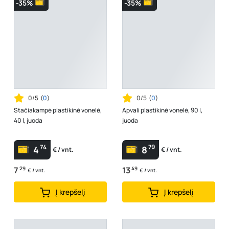
-35%
-35%
0/5
(
0
)
0/5
(
0
)
Stačiakampė plastikinė vonelė,
Apvali plastikinė vonelė, 90 l,
40 l, juoda
juoda
74
79
4
8
€ / vnt.
€ / vnt.
7
29
13
49
€ / vnt.
€ / vnt.
Į krepšelį
Į krepšelį