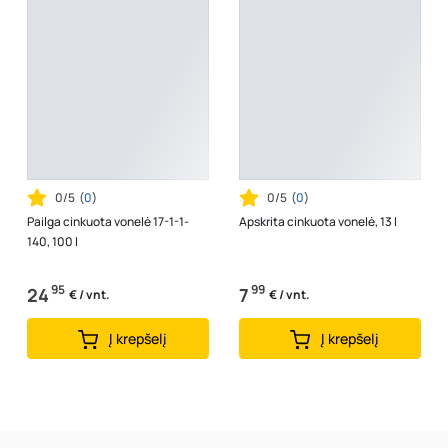
0/5
(
0
)
0/5
(
0
)
Pailga cinkuota vonelė 17-1-1-
Apskrita cinkuota vonelė, 13 l
140, 100 l
95
99
24
7
€ / vnt.
€ / vnt.
Į krepšelį
Į krepšelį