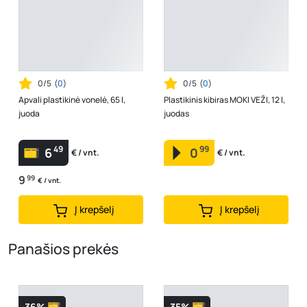
0/5
(
0
)
0/5
(
0
)
Apvali plastikinė vonelė, 65 l,
Plastikinis kibiras MOKI VEŽI, 12 l,
juoda
juodas
49
99
6
0
€ / vnt.
€ / vnt.
9
99
€ / vnt.
Į krepšelį
Į krepšelį
Panašios prekės
-36%
-35%