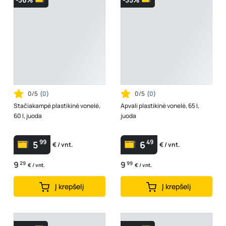
0/5
(
0
)
0/5
(
0
)
Stačiakampė plastikinė vonelė,
Apvali plastikinė vonelė, 65 l,
60 l, juoda
juoda
99
49
5
6
€ / vnt.
€ / vnt.
9
29
9
99
€ / vnt.
€ / vnt.
Į krepšelį
Į krepšelį