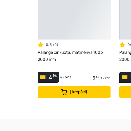
0/5
(
0
)
0
Palangė cinkuota, matmenys 100 x
Palan
2000 mm
2000
94
4
6
59
€ / vnt.
€ / vnt.
Į krepšelį