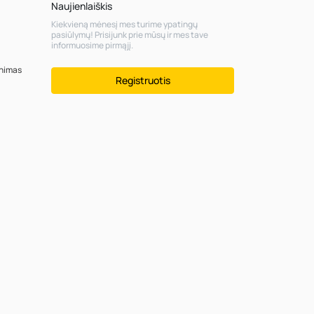
Naujienlaiškis
Kiekvieną mėnesį mes turime ypatingų
pasiūlymų! Prisijunk prie mūsų ir mes tave
informuosime pirmąjį.
inimas
Registruotis