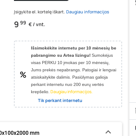
Įsigykite el. kortelę iškart.
Daugiau informacijos
9
99
€ / vnt.
Išsimokėkite internetu per 10 mėnesių be
pabrangimo su Artea lizingu!
Sumokėjus
visas PERKU 10 įmokas per 10 mėnesių,
Jums prekės nepabrangs.
Patogiai ir lengvai
atsiskaitykite dalimis. Pasiūlymas galioja
perkant internetu nuo 200 eurų vertės
Daugiau informacijos.
krepšelio.
Tik perkant internetu
 80x100x2000 mm