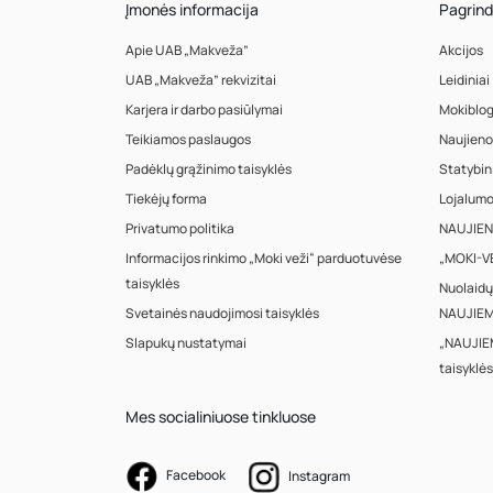
Įmonės informacija
Pagrind
Apie UAB „Makveža”
Akcijos
UAB „Makveža” rekvizitai
Leidiniai
Karjera ir darbo pasiūlymai
Mokiblo
Teikiamos paslaugos
Naujieno
Padėklų grąžinimo taisyklės
Statybin
Tiekėjų forma
Lojalum
Privatumo politika
NAUJIENA
Informacijos rinkimo „Moki veži“ parduotuvėse
„MOKI-VE
taisyklės
Nuolaidų
Svetainės naudojimosi taisyklės
NAUJIEM
Slapukų nustatymai
„NAUJIE
taisyklės
Mes socialiniuose tinkluose
Facebook
Instagram