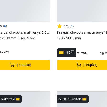
/5
(
0
)
0/5
(
0
)
karda, cinkuota, matmenys 0,5 x
Kraigas, cinkuotas, matmenys 1
x 2000 mm, 1 lap.-2 m2
190 x 2000 mm
74
€ / vnt.
12
16
9
€ / vnt.
Į krepšelį
Į krepšelį
-25%
su kortele
su kortele