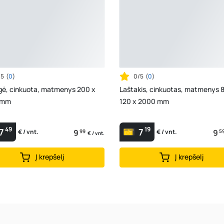
/5
(
0
)
0/5
(
0
)
gė, cinkuota, matmenys 200 x
Laštakis, cinkuotas, matmenys 
 mm
120 x 2000 mm
49
19
7
7
9
99
9
5
€ / vnt.
€ / vnt.
€ / vnt.
Į krepšelį
Į krepšelį