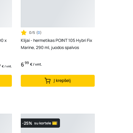
0/5
(
0
)
90 x
Klijai - hermetikas POINT 105 Hybri Fix
Marine, 290 ml, juodos spalvos
99
6
€ / vnt.
9
€ / vnt.
Į krepšelį
-25%
su kortele