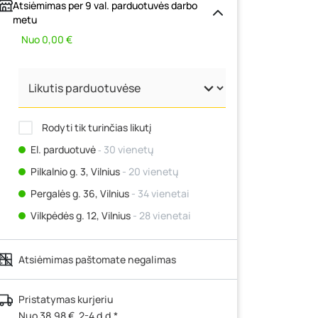
Atsiėmimas per 9 val. parduotuvės darbo
metu
Nuo 0,00 €
Rodyti tik turinčias likutį
El. parduotuvė
‐ 30 vienetų
Pilkalnio g. 3, Vilnius
- 20 vienetų
Pergalės g. 36, Vilnius
- 34 vienetai
Vilkpėdės g. 12, Vilnius
- 28 vienetai
Ateities g. 15, Vilnius
- 35 vienetai
Atsiėmimas paštomate negalimas
Kauno r., Narsiečių k., Vytauto g. 183,
Kaunas
- 28 vienetai
Šilutės pl. 83A, Klaipėda
- 18 vienetų
Pristatymas kurjeriu
Nuo 38,98 €, 2-4 d.d.*