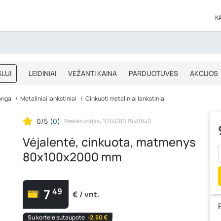
K
LUI
LEIDINIAI
VEŽANTI KAINA
PARDUOTUVĖS
AKCIJOS
BLOGAS
IŠPARDAVIMAS
anga
Metaliniai lankstiniai
Cinkuoti metaliniai lankstiniai
0/5
(
0
)
Prekės kodas: 1014080 1540840
Vėjalentė, cinkuota, matmenys
80x100x2000 mm
7
49
€ / vnt.
Su kortele sutaupote
‐2,50 €