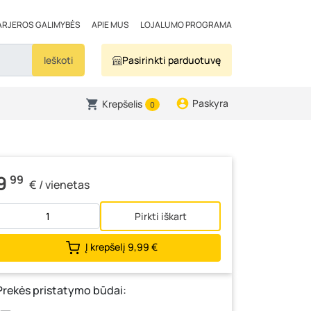
ARJEROS GALIMYBĖS
APIE MUS
LOJALUMO PROGRAMA
Ieškoti
Pasirinkti parduotuvę
Paskyra
Krepšelis
0
9
99
€ / vienetas
Pirkti iškart
Į krepšelį
9,99 €
Prekės pristatymo būdai: