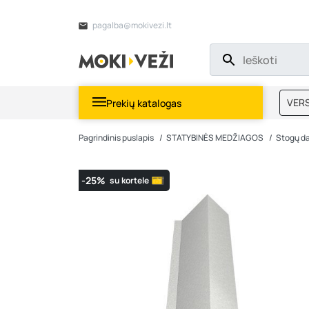
pagalba@mokivezi.lt
VERS
Prekių katalogas
MOKI
Pagrindinis puslapis
STATYBINĖS MEDŽIAGOS
Stogų d
-25%
su kortele