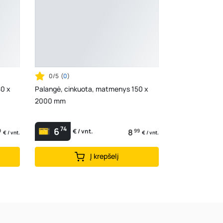
0/5
(
0
)
80 x
Palangė, cinkuota, matmenys 150 x
2000 mm
74
6
9
8
99
€ / vnt.
€ / vnt.
€ / vnt.
Į krepšelį