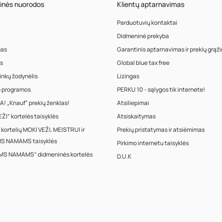
inės nuorodos
Klientų aptarnavimas
Parduotuvių kontaktai
Didmeninė prekyba
gas
Garantinis aptarnavimas ir prekių grąž
s
Global blue tax free
inkų žodynėlis
Lizingas
o programos
PERKU 10 - sąlygos tik internete!
! „Knauf“ prekių ženklas!
Atsiliepimai
ŽI” kortelės taisyklės
Atsiskaitymas
 kortelių MOKI VEŽI, MEISTRUI ir
Prekių pristatymas ir atsiėmimas
S NAMAMS taisyklės
Pirkimo internetu taisyklės
MS NAMAMS” didmeninės kortelės
D.U.K