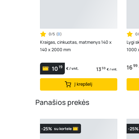
0/5
(
0
)
0
Kraigas, cinkuotas, matmenys 140 x
Lygi s
140 x 2000 mm
1000 
99
16
19
10
13
59
€ / vnt.
€ / vnt.
Į krepšelį
Panašios prekės
-25%
-25%
su kortele