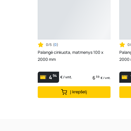
0/5
(
0
)
0
Palangė cinkuota, matmenys 100 x
Palan
2000 mm
2000
94
4
6
59
€ / vnt.
€ / vnt.
Į krepšelį