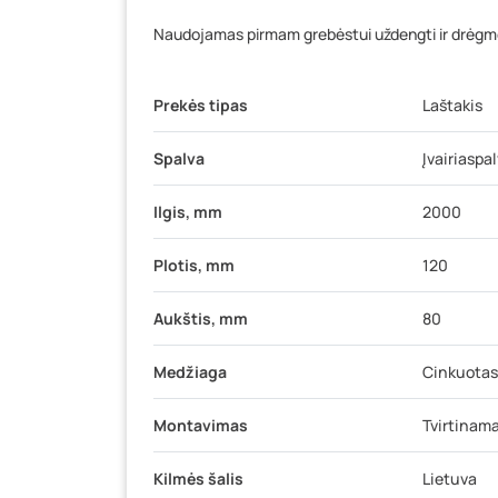
Naudojamas pirmam grebėstui uždengti ir drėgmė
Prekės tipas
Laštakis
Spalva
Įvairiaspa
Ilgis, mm
2000
Plotis, mm
120
Aukštis, mm
80
Medžiaga
Cinkuotas
Montavimas
Tvirtinama
Kilmės šalis
Lietuva