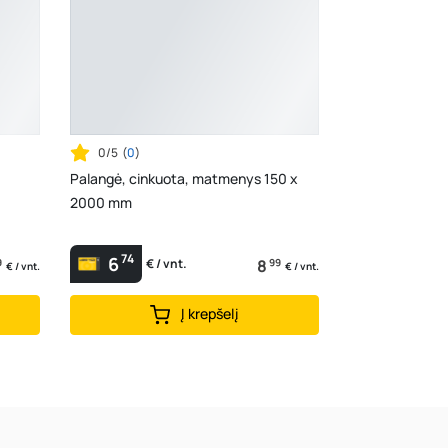
0/5
(
0
)
Palangė, cinkuota, matmenys 150 x
2000 mm
74
6
9
8
99
€ / vnt.
€ / vnt.
€ / vnt.
Į krepšelį