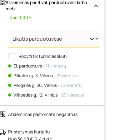
Atsiėmimas per 9 val. parduotuvės darbo
metu
Nuo 0,00 €
Rodyti tik turinčias likutį
El. parduotuvė
‐ 11 vienetų
Pilkalnio g. 3, Vilnius
- 29 vienetai
Pergalės g. 36, Vilnius
- 13 vienetų
Vilkpėdės g. 12, Vilnius
- 25 vienetai
Ateities g. 15, Vilnius
- 13 vienetų
Atsiėmimas paštomate negalimas
Kauno r., Narsiečių k., Vytauto g. 183,
Kaunas
- 33 vienetai
Šilutės pl. 83A, Klaipėda
- 18 vienetų
Pristatymas kurjeriu
Nuo 38,98 €, 2-4 d.d.*