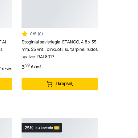
0/5
(
0
)
 Al-
Stoginiai savisriegiai ETANCO, 4,8 x 35
os
mm, 25 vnt., cinkuoti, su tarpine, rudos
spalvos RAL8017
99
3
€ / mš.
9
€ / vnt.
Į krepšelį
-25%
su kortele