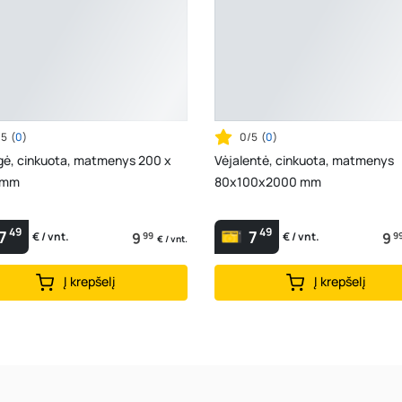
/5
(
0
)
0/5
(
0
)
gė, cinkuota, matmenys 200 x
Vėjalentė, cinkuota, matmenys
 mm
80x100x2000 mm
49
49
7
7
9
99
9
9
€ / vnt.
€ / vnt.
€ / vnt.
Į krepšelį
Į krepšelį