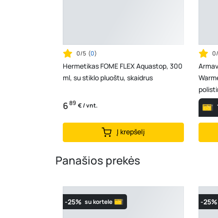
0/5
(
0
)
0
Hermetikas FOME FLEX Aquastop, 300
Armavi
ml, su stiklo pluoštu, skaidrus
Warme
polist
89
6
€ / vnt.
Į krepšelį
Panašios prekės
-25%
-25%
su kortele