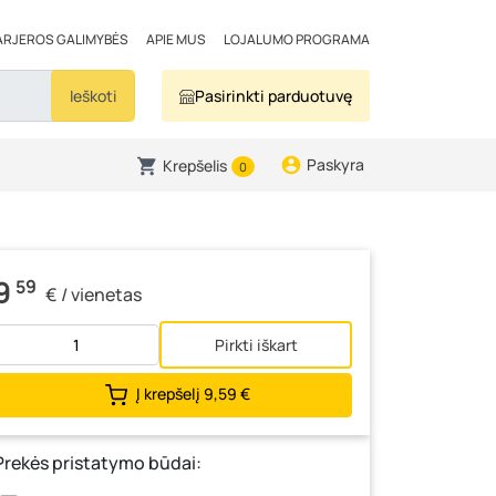
ARJEROS GALIMYBĖS
APIE MUS
LOJALUMO PROGRAMA
Ieškoti
Pasirinkti parduotuvę
Paskyra
Krepšelis
0
9
59
€ / vienetas
Pirkti iškart
Į krepšelį
9,59 €
Prekės pristatymo būdai: