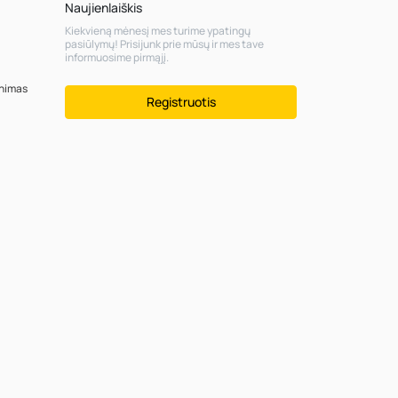
Naujienlaiškis
Kiekvieną mėnesį mes turime ypatingų
pasiūlymų! Prisijunk prie mūsų ir mes tave
informuosime pirmąjį.
inimas
Registruotis