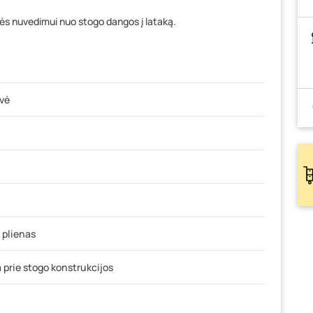
s nuvedimui nuo stogo dangos į lataką.
lvė
 plienas
 prie stogo konstrukcijos