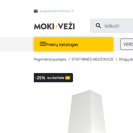
pagalba@mokivezi.lt
VERS
Prekių katalogas
MOKI
Pagrindinis puslapis
STATYBINĖS MEDŽIAGOS
Stogų d
-25%
su kortele