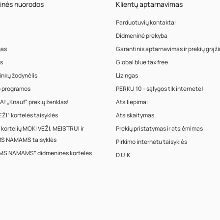
inės nuorodos
Klientų aptarnavimas
Parduotuvių kontaktai
Didmeninė prekyba
gas
Garantinis aptarnavimas ir prekių grąž
s
Global blue tax free
inkų žodynėlis
Lizingas
o programos
PERKU 10 - sąlygos tik internete!
! „Knauf“ prekių ženklas!
Atsiliepimai
ŽI” kortelės taisyklės
Atsiskaitymas
 kortelių MOKI VEŽI, MEISTRUI ir
Prekių pristatymas ir atsiėmimas
S NAMAMS taisyklės
Pirkimo internetu taisyklės
MS NAMAMS” didmeninės kortelės
D.U.K