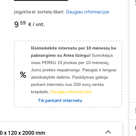
Įsigykite el. kortelę iškart.
Daugiau informacijos
9
59
€ / vnt.
Išsimokėkite internetu per 10 mėnesių be
pabrangimo su Artea lizingu!
Sumokėjus
visas PERKU 10 įmokas per 10 mėnesių,
Jums prekės nepabrangs.
Patogiai ir lengvai
atsiskaitykite dalimis. Pasiūlymas galioja
perkant internetu nuo 200 eurų vertės
Daugiau informacijos.
krepšelio.
Tik perkant internetu
80 x 120 x 2000 mm