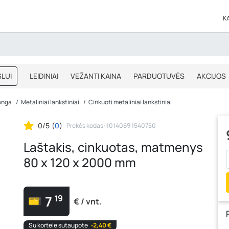
K
LUI
LEIDINIAI
VEŽANTI KAINA
PARDUOTUVĖS
AKCIJOS
BLOGAS
IŠPARDAVIMAS
anga
Metaliniai lankstiniai
Cinkuoti metaliniai lankstiniai
0/5
(
0
)
Prekės kodas: 1014069 1540750
Laštakis, cinkuotas, matmenys
80 x 120 x 2000 mm
7
19
€ / vnt.
Su kortele sutaupote
‐2,40 €