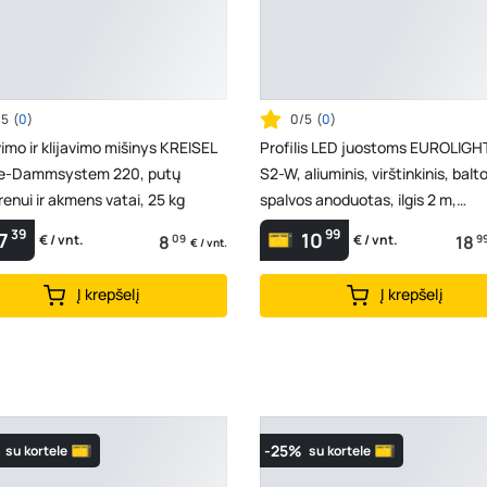
/5
(
0
)
0/5
(
0
)
mo ir klijavimo mišinys KREISEL
Profilis LED juostoms EUROLIGHT
-Dammsystem 220, putų
S2-W, aliuminis, virštinkinis, balt
irenui ir akmens vatai, 25 kg
spalvos anoduotas, ilgis 2 m,
komplekte matinis...
39
99
7
10
8
09
18
9
€ / vnt.
€ / vnt.
€ / vnt.
Į krepšelį
Į krepšelį
-25%
su kortele
su kortele