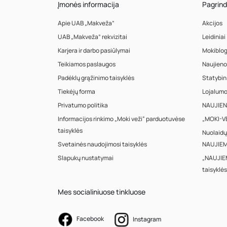
Įmonės informacija
Pagrind
Apie UAB „Makveža”
Akcijos
UAB „Makveža” rekvizitai
Leidiniai
Karjera ir darbo pasiūlymai
Mokiblo
Teikiamos paslaugos
Naujieno
Padėklų grąžinimo taisyklės
Statybin
Tiekėjų forma
Lojalum
Privatumo politika
NAUJIENA
Informacijos rinkimo „Moki veži“ parduotuvėse
„MOKI-VE
taisyklės
Nuolaidų
Svetainės naudojimosi taisyklės
NAUJIEM
Slapukų nustatymai
„NAUJIE
taisyklės
Mes socialiniuose tinkluose
Facebook
Instagram