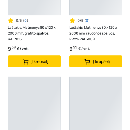
0/5
(
0
)
0/5
(
0
)
Laštakis, Matmenys 80 x 120 x
Laštakis, Matmenys 80 x 120 x
2000 mm, grafito spalvos,
2000 mm, raudonos spalvos,
RAL7015
RR29/RAL3009
59
59
9
9
€ / vnt.
€ / vnt.
Į krepšelį
Į krepšelį