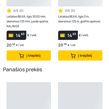
0/5
(
0
)
0/5
(
0
)
Latakas BILKA, ilgis 3000 mm,
Latakas BILKA, ilgis 3 m,
skersmuo 125 mm, juoda spalva,
skersmuo 125 m, grafito spalvos
RAL9005
69
69
14
14
€ / vnt.
€ / vnt.
20
99
20
99
€ / vnt.
€ / vnt.
Į krepšelį
Į krepšelį
Panašios prekės