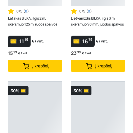
0/5
(
0
)
0/5
(
0
)
Latakas BILKA, ilgis 2 m,
Lietvamzdis BILKA, ilgis 3 m,
skersmuo 125 m, rudos spalvos
skersmuo 90 mm, juodos spalvos
19
79
11
16
€ / vnt.
€ / vnt.
15
99
23
99
€ / vnt.
€ / vnt.
Į krepšelį
Į krepšelį
-30%
-30%