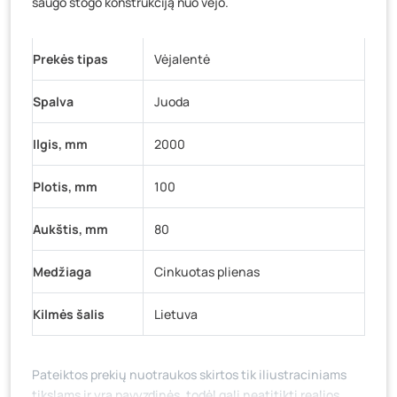
saugo stogo konstrukciją nuo vėjo.
Baravykų g. 1, Druskininkai
- 0 vienetų
Vilniaus g. 89D, Ukmergė
- 0 vienetų
K. Donelaičio g. 17, Rokiškis
- 0 vienetų
Prekės tipas
Vėjalentė
Šaltupės g. 64, Zarasai
- 0 vienetų
Spalva
Juoda
Ilgis, mm
2000
Plotis, mm
100
Aukštis, mm
80
Medžiaga
Cinkuotas plienas
Kilmės šalis
Lietuva
Pateiktos prekių nuotraukos skirtos tik iliustraciniams
tikslams ir yra pavyzdinės, todėl gali neatitikti realios