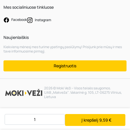
Mes socialiniuose tinkluose
Facebook
Instagram
Naujienlaiškis
Kiekvieną mėnesį mes turime ypatingų pasiūlymų! Prisijunk prie mūsų ir mes
tave informuosime pirmąjį.
Registruotis
2026 © Moki Veži – Visos teisės saugomos.
UAB „Makveža“. Vakarinė g. 105, LT-06275 Vilnius,
Lietuva
Į krepšelį
9,59 €