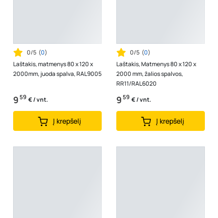
0/5
(
0
)
0/5
(
0
)
Laštakis, matmenys 80 x 120 x
Laštakis, Matmenys 80 x 120 x
2000mm, juoda spalva, RAL9005
2000 mm, žalios spalvos,
RR11/RAL6020
59
59
9
9
€ / vnt.
€ / vnt.
Į krepšelį
Į krepšelį