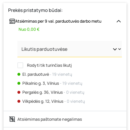
Prekės pristatymo būdai:
Atsiėmimas per 9 val. parduotuvės darbo metu
Nuo 0,00 €
Rodyti tik turinčias likutį
El. parduotuvė
‐ 19 vienetų
Pilkalnio g. 3, Vilnius
- 19 vienetų
Pergalės g. 36, Vilnius
- 0 vienetų
Vilkpėdės g. 12, Vilnius
- 0 vienetų
Ateities g. 15, Vilnius
- 0 vienetų
Atsiėmimas paštomate negalimas
Kauno r., Narsiečių k., Vytauto g. 183, Kaunas
- 28
vienetai