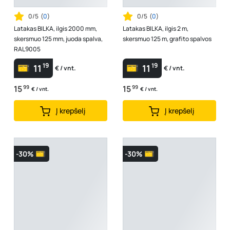
0/5
(
0
)
0/5
(
0
)
Latakas BILKA, ilgis 2000 mm,
Latakas BILKA, ilgis 2 m,
skersmuo 125 mm, juoda spalva,
skersmuo 125 m, grafito spalvos
RAL9005
19
19
11
11
€ / vnt.
€ / vnt.
15
99
15
99
€ / vnt.
€ / vnt.
Į krepšelį
Į krepšelį
-30%
-30%