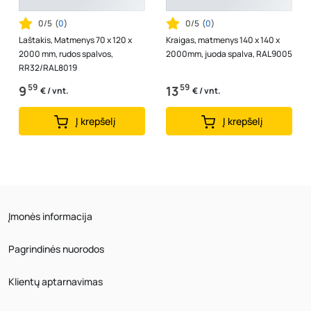
0/5
(
0
)
0/5
(
0
)
Laštakis, Matmenys 70 x 120 x
Kraigas, matmenys 140 x 140 x
2000 mm, rudos spalvos,
2000mm, juoda spalva, RAL9005
RR32/RAL8019
59
59
9
13
€ / vnt.
€ / vnt.
Į krepšelį
Į krepšelį
Įmonės informacija
Pagrindinės nuorodos
Klientų aptarnavimas