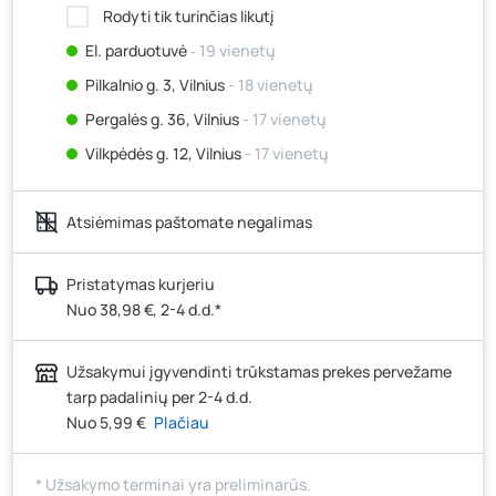
Rodyti tik turinčias likutį
El. parduotuvė
‐ 19 vienetų
Pilkalnio g. 3, Vilnius
- 18 vienetų
Pergalės g. 36, Vilnius
- 17 vienetų
Vilkpėdės g. 12, Vilnius
- 17 vienetų
Ateities g. 15, Vilnius
- 18 vienetų
Atsiėmimas paštomate negalimas
Kauno r., Narsiečių k., Vytauto g. 183, Kaunas
- 18
vienetų
Šilutės pl. 83A, Klaipėda
- 38 vienetai
Pristatymas kurjeriu
Nuo 38,98 €, 2-4 d.d.*
Pramonės g. 7, Šiauliai
- 8 vienetai
Klaipėdos g. 170R, Panevėžys
- 19 vienetų
Užsakymui įgyvendinti trūkstamas prekes pervežame
Santaikos g. 26B, Alytus
- 11 vienetų
tarp padalinių per 2-4 d.d.
J. Basanavičiaus g. 6, Utena
- 20 vienetų
Nuo 5,99 €
Plačiau
Novočėbės k. 3, Kėdainiai
- 19 vienetų
* Užsakymo terminai yra preliminarūs.
Kauno g. 160, Marijampolė
- 1 vienetas