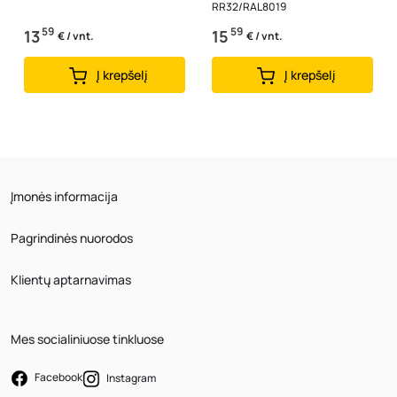
RR32/RAL8019
59
59
13
15
€ / vnt.
€ / vnt.
Į krepšelį
Į krepšelį
Įmonės informacija
Pagrindinės nuorodos
Klientų aptarnavimas
Mes socialiniuose tinkluose
Facebook
Instagram