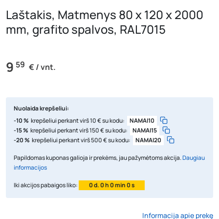
Laštakis, Matmenys 80 x 120 x 2000
mm, grafito spalvos, RAL7015
9
59
€ / vnt.
Nuolaida krepšeliui:
-10 %
krepšeliui perkant virš 10 € su kodu:
NAMAI10
-15 %
krepšeliui perkant virš 150 € su kodu:
NAMAI15
-20 %
krepšeliui perkant virš 500 € su kodu:
NAMAI20
Papildomas kuponas galioja ir prekėms, jau pažymėtoms akcija.
Daugiau
informacijos
Iki akcijos pabaigos liko:
0 d. 0 h 0 min 0 s
Informacija apie prekę