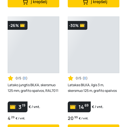
Į krepšelį
Į krepšelį
-26%
-30%
0/5
(
0
)
0/5
(
0
)
Latako jungtis BILKA, skersmuo
Latakas BILKA, ilgis 3 m,
125 mm, grafito spalvos, RAL7011
skersmuo 125 m, grafito spalvos
19
69
3
14
€ / vnt.
€ / vnt.
4
29
20
99
€ / vnt.
€ / vnt.