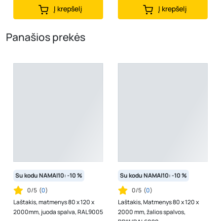
Į krepšelį
Į krepšelį
Panašios prekės
Su kodu NAMAI10: -10 %
Su kodu NAMAI10: -10 %
0/5
(
0
)
0/5
(
0
)
Laštakis, matmenys 80 x 120 x
Laštakis, Matmenys 80 x 120 x
2000mm, juoda spalva, RAL9005
2000 mm, žalios spalvos,