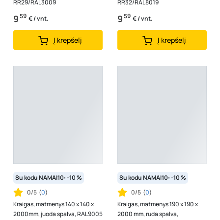
RR29/RAL3009
RR32/RAL8019
59
59
9
9
€ / vnt.
€ / vnt.
Į krepšelį
Į krepšelį
Su kodu NAMAI10: -10 %
Su kodu NAMAI10: -10 %
0/5
(
0
)
0/5
(
0
)
Kraigas, matmenys 140 x 140 x
Kraigas, matmenys 190 x 190 x
2000mm, juoda spalva, RAL9005
2000 mm, ruda spalva,