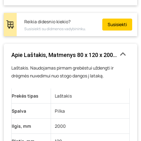
Skuodo g. 41, Mažeikiai
- 5 vienetai
Tiekimo g. 4, Biržai
- 18 vienetų
Reikia didesnio kiekio?
Susisiekti
Žemaičių g. 2, Raseiniai
- 25 vienetai
Susisiekti su didmenos vadybininku.
Pramonės g. 6E, Šilutė
- 18 vienetų
Gedimino g. 54, Tauragė
- 11 vienetų
Apie Laštakis, Matmenys 80 x 120 x 2000 mm, graf
Luokės g. 82, Telšiai
- 13 vienetų
Veteranų g. 11, Visaginas
- 15 vienetų
Laštakis. Naudojamas pirmam grebėstui uždengti ir
drėgmės nuvedimui nuo stogo dangos į lataką.
Baravykų g. 1, Druskininkai
- 21 vienetas
Vilniaus g. 89D, Ukmergė
- 29 vienetai
K. Donelaičio g. 17, Rokiškis
- 18 vienetų
Prekės tipas
Laštakis
Šaltupės g. 64, Zarasai
- 20 vienetų
Spalva
Pilka
Ilgis, mm
2000