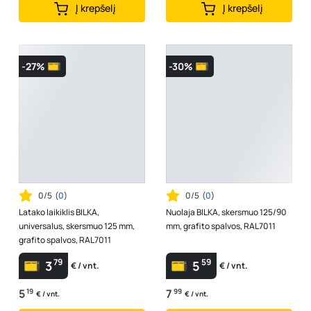
Į krepšelį
Į krepšelį
-27%
-30%
0/5
(
0
)
0/5
(
0
)
Latako laikiklis BILKA,
Nuolaja BILKA, skersmuo 125/90
universalus, skersmuo 125 mm,
mm, grafito spalvos, RAL7011
grafito spalvos, RAL7011
79
59
3
5
€ / vnt.
€ / vnt.
5
19
7
99
€ / vnt.
€ / vnt.