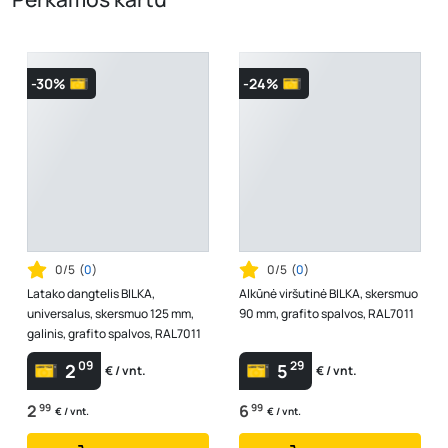
-30%
-24%
0/5
(
0
)
0/5
(
0
)
Latako dangtelis BILKA,
Alkūnė viršutinė BILKA, skersmuo
universalus, skersmuo 125 mm,
90 mm, grafito spalvos, RAL7011
galinis, grafito spalvos, RAL7011
09
29
2
5
€ / vnt.
€ / vnt.
2
99
6
99
€ / vnt.
€ / vnt.