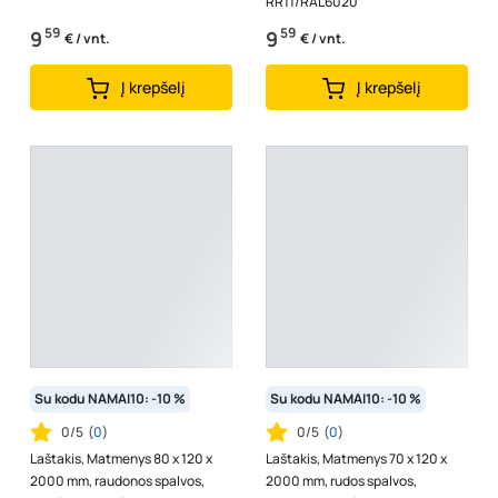
RR11/RAL6020
59
59
9
9
€ / vnt.
€ / vnt.
Į krepšelį
Į krepšelį
Su kodu NAMAI10: -10 %
Su kodu NAMAI10: -10 %
0/5
(
0
)
0/5
(
0
)
Laštakis, Matmenys 80 x 120 x
Laštakis, Matmenys 70 x 120 x
2000 mm, raudonos spalvos,
2000 mm, rudos spalvos,