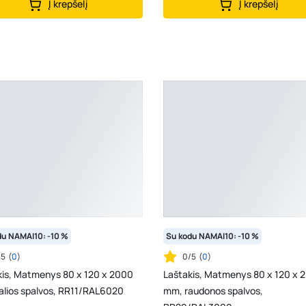
Į krepšelį
Į krepšelį
du NAMAI10: -10 %
Su kodu NAMAI10: -10 %
/5
(
0
)
0/5
(
0
)
kis, Matmenys 80 x 120 x 2000
Laštakis, Matmenys 80 x 120 x 
alios spalvos, RR11/RAL6020
mm, raudonos spalvos,