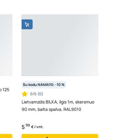
Su kodu NAMAI10: -10 %
o 125
0/5
(
0
)
Lietvamzdis BILKA, ilgis 1m, skersmuo
90 mm, balta spalva, RAL9010
99
5
€ / vnt.