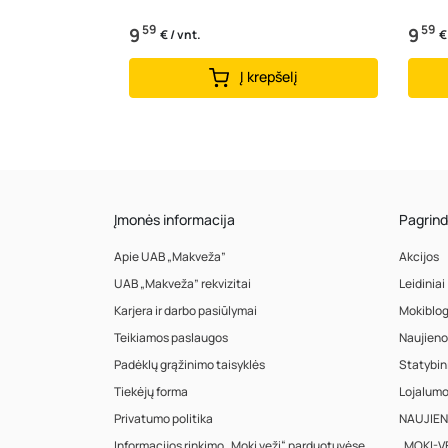
59
59
9
9
€ / vnt.
€
Į krepšelį
Įmonės informacija
Pagrind
Apie UAB „Makveža”
Akcijos
UAB „Makveža” rekvizitai
Leidiniai
Karjera ir darbo pasiūlymai
Mokiblo
Teikiamos paslaugos
Naujieno
Padėklų grąžinimo taisyklės
Statybin
Tiekėjų forma
Lojalum
Privatumo politika
NAUJIENA
Informacijos rinkimo „Moki veži“ parduotuvėse
„MOKI-VE