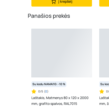
Į krepšelį
Panašios prekės
Su kodu NAMAI10: -10 %
Su ko
0/5
(
0
)
0
Laštakis, Matmenys 80 x 120 x 2000
Lašta
mm, grafito spalvos, RAL7015
mm, ž