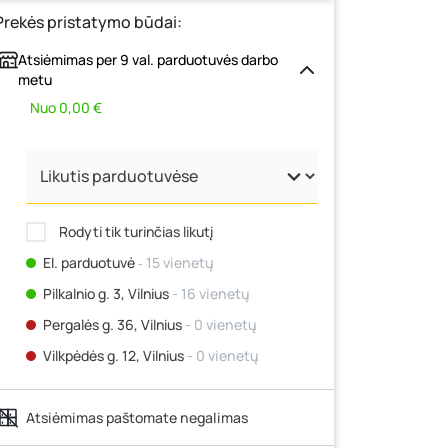
Prekės pristatymo būdai:
Atsiėmimas per 9 val. parduotuvės darbo
metu
Nuo 0,00 €
Rodyti tik turinčias likutį
El. parduotuvė
‐ 15 vienetų
Pilkalnio g. 3, Vilnius
- 16 vienetų
Pergalės g. 36, Vilnius
- 0 vienetų
Vilkpėdės g. 12, Vilnius
- 0 vienetų
Ateities g. 15, Vilnius
- 0 vienetų
Atsiėmimas paštomate negalimas
Kauno r., Narsiečių k., Vytauto g. 183,
Kaunas
- 0 vienetų