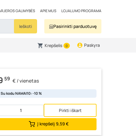
ARJEROS GALIMYBĖS
APIE MUS
LOJALUMO PROGRAMA
Ieškoti
Pasirinkti parduotuvę
Paskyra
Krepšelis
0
9
59
€ / vienetas
Su kodu NAMAI10: -10 %
Pirkti iškart
Į krepšelį
9,59 €