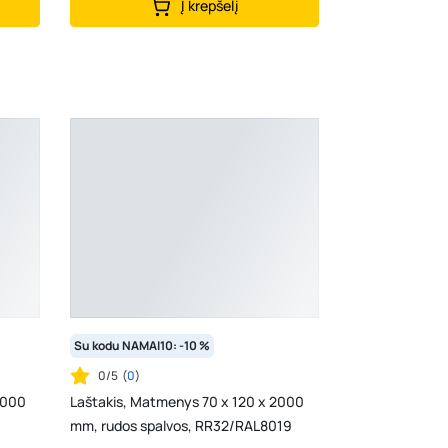
Į krepšelį
Su kodu NAMAI10: -10 %
0/5
(
0
)
2000
Laštakis, Matmenys 70 x 120 x 2000
mm, rudos spalvos, RR32/RAL8019