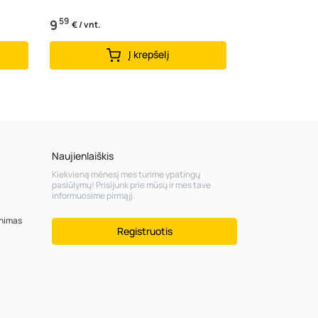
59
9
€ / vnt.
Į krepšelį
Naujienlaiškis
Kiekvieną mėnesį mes turime ypatingų
pasiūlymų! Prisijunk prie mūsų ir mes tave
informuosime pirmąjį.
inimas
Registruotis