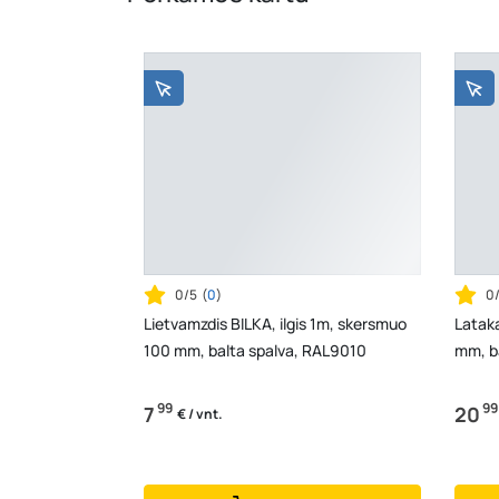
0/5
(
0
)
0
Lietvamzdis BILKA, ilgis 1m, skersmuo
Lataka
100 mm, balta spalva, RAL9010
mm, b
99
99
7
20
€ / vnt.