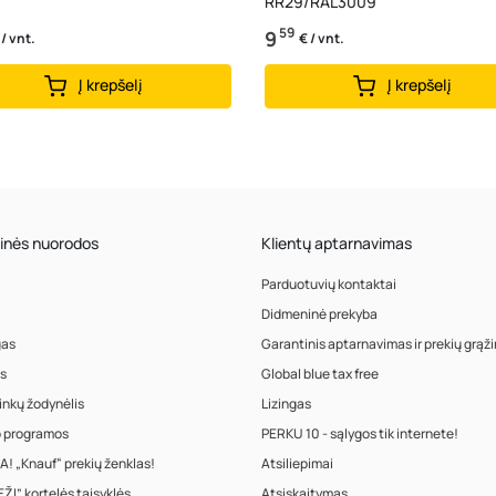
RR29/RAL3009
59
9
 / vnt.
€ / vnt.
Į krepšelį
Į krepšelį
inės nuorodos
Klientų aptarnavimas
Parduotuvių kontaktai
Didmeninė prekyba
gas
Garantinis aptarnavimas ir prekių grąž
s
Global blue tax free
inkų žodynėlis
Lizingas
o programos
PERKU 10 - sąlygos tik internete!
! „Knauf“ prekių ženklas!
Atsiliepimai
ŽI” kortelės taisyklės
Atsiskaitymas