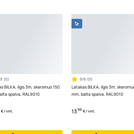
/5
(
0
)
0/5
(
0
)
s BILKA, ilgis 3m, skersmuo 150
Latakas BILKA, ilgis 3m, skersmu
alta spalva, RAL9010
mm, balta spalva, RAL9010
99
13
€ / vnt.
€ / vnt.