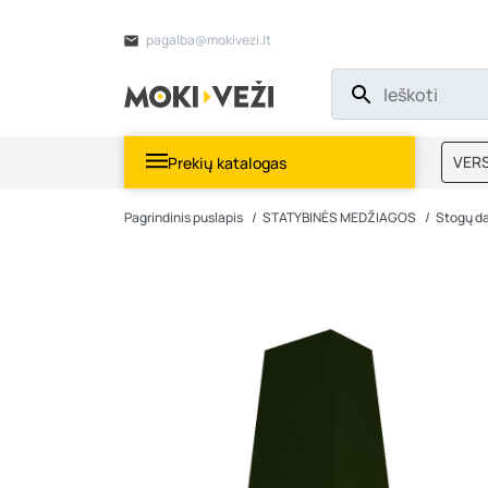
pagalba@mokivezi.lt
VERS
Prekių katalogas
MOKI
Pagrindinis puslapis
STATYBINĖS MEDŽIAGOS
Stogų d