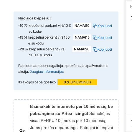
Nuolaida krepšeliui:
-10 %
krepšeliui perkant virš 10 €
NAMAI10
Kopijuoti
su kodu:
-15 %
krepšeliui perkant virš 150
NAMAI15
Kopijuoti
€ su kodu:
-20 %
krepšeliui perkant virš
NAMAI20
Kopijuoti
500 € su kodu:
Papildomas kuponas galioja ir prekėms, jau pažymėtoms
akcija.
Daugiau informacijos
Iki akcijos pabaigos liko:
0 d. 0 h 0 min 0 s
Išsimokėkite internetu per 10 mėnesių be
pabrangimo su Artea lizingu!
Sumokėjus
visas PERKU 10 įmokas per 10 mėnesių,
Jums prekės nepabrangs.
Patogiai ir lengvai