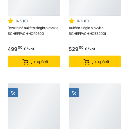
0/5
(
0
)
0/5
(
0
)
Benzininė aukšto slėgio plovykla
Aukšto slėgio plovykla
SCHEPPACH HCP2600
SCHEPPACH HCE3200i
00
00
499
529
€ / vnt.
€ / vnt.
Į krepšelį
Į krepšelį