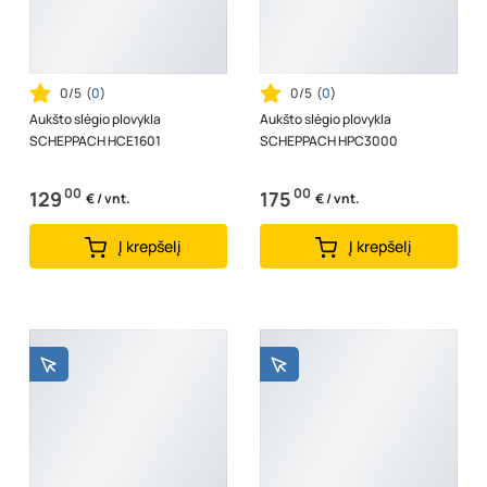
0/5
(
0
)
0/5
(
0
)
Aukšto slėgio plovykla
Aukšto slėgio plovykla
SCHEPPACH HCE1601
SCHEPPACH HPC3000
00
00
129
175
€ / vnt.
€ / vnt.
Į krepšelį
Į krepšelį