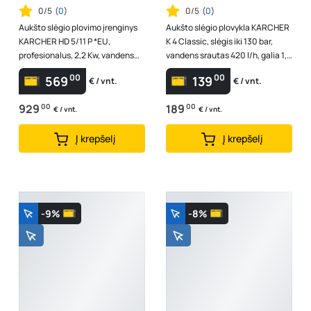
0/5
(
0
)
0/5
(
0
)
Aukšto slėgio plovimo įrenginys
Aukšto slėgio plovykla KARCHER
KARCHER HD 5/11 P *EU,
K 4 Classic, slėgis iki 130 bar,
profesionalus, 2,2 Kw, vandens
vandens srautas 420 l/h, galia 1,8
srautas 490 l/h, darbinis slėgis 1...
kW
00
00
569
139
€ / vnt.
€ / vnt.
929
00
189
00
€ / vnt.
€ / vnt.
Į krepšelį
Į krepšelį
-9%
-8%