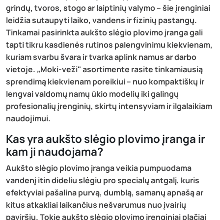
grindų, tvoros, stogo ar laiptinių valymo – šie įrenginiai
leidžia sutaupyti laiko, vandens ir fizinių pastangų.
Tinkamai pasirinkta aukšto slėgio plovimo įranga gali
tapti tikru kasdienės rutinos palengvinimu kiekvienam,
kuriam svarbu švara ir tvarka aplink namus ar darbo
vietoje. „Moki-veži" asortimente rasite tinkamiausią
sprendimą kiekvienam poreikiui – nuo kompaktiškų ir
lengvai valdomų namų ūkio modelių iki galingų
profesionalių įrenginių, skirtų intensyviam ir ilgalaikiam
naudojimui.
Kas yra aukšto slėgio plovimo įranga ir
kam ji naudojama?
Aukšto slėgio plovimo įranga veikia pumpuodama
vandenį itin dideliu slėgiu pro specialų antgalį, kuris
efektyviai pašalina purvą, dumblą, samanų apnašą ar
kitus atkakliai laikančius nešvarumus nuo įvairių
paviršių. Tokie aukšto slėgio plovimo įrenginiai plačiai