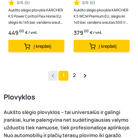
0/5
(
0
)
0/5
(
0
)
Aukšto slėgio plovykla KARCHER
Aukšto slėgio plovykla KARCHER
K 5 Power Control Flex Home EU,
K 5 WCM Premium EU, slėgis iki
slėgis iki 145 bar, vandens srautas
145 bar, vandens srautas 500 l/h,
500 l/h, galia 2,1 kW...
galia 2,1 kW, 1.324-460....
00
00
449
379
€ / vnt.
€ / vnt.
Į krepšelį
Į krepšelį
1
2
Plovyklos
Aukšto slėgio plovyklos – tai universalūs ir galingi
įrankiai, kurie palengvina net sudėtingiausias valymo
užduotis tiek namuose, tiek profesionalioje aplinkoje.
Nuo automobilių ir plačių terasų plovimo iki garažo