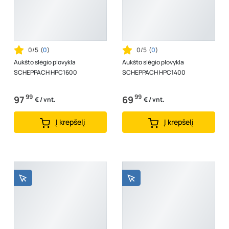
0/5
(
0
)
0/5
(
0
)
Aukšto slėgio plovykla
Aukšto slėgio plovykla
SCHEPPACH HPC1600
SCHEPPACH HPC1400
99
99
97
69
€ / vnt.
€ / vnt.
Į krepšelį
Į krepšelį