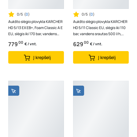
0/5
(
0
)
0/5
(
0
)
Aukšto slėgio plovykla KARCHER
Aukšto slėgio plovykla KARCHER
HD 5/13 EX EB+, Foam Classic A E
HD 5/11 Classic EU, slėgis iki 110
EU, slėgis iki 170 bar, vandens
bar, vandens srautas 500 l/h,
srautas 500 l/h, galia 2...
galia 2,2 kW, 1.520-800....
00
00
779
629
€ / vnt.
€ / vnt.
Į krepšelį
Į krepšelį