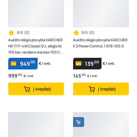
0/5
(
0
)
0/5
(
0
)
Aukšto slėgio plovykla KARCHER
Aukšto slėgio plovykla KARCHER
HD 7/11-4 M Classic EU, slėgis iki
K 3 Power Control, 1.676-100.0
150 bar, vandens srautas 700 l/h,
galia 2,9 kW, 1.367-...
90
00
949
139
€ / vnt.
€ / vnt.
999
00
145
00
€ / vnt.
€ / vnt.
Į krepšelį
Į krepšelį