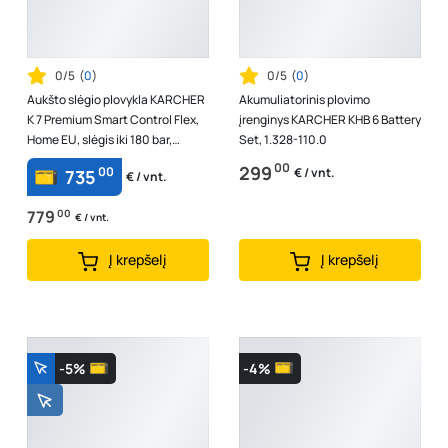
0/5
(
0
)
0/5
(
0
)
Aukšto slėgio plovykla KARCHER
Akumuliatorinis plovimo
K 7 Premium Smart Control Flex,
įrenginys KARCHER KHB 6 Battery
Home EU, slėgis iki 180 bar,
Set, 1.328-110.0
vandens srautas 600 l/h, gal...
00
299
00
€ / vnt.
735
€ / vnt.
779
00
€ / vnt.
Į krepšelį
Į krepšelį
-5%
-4%