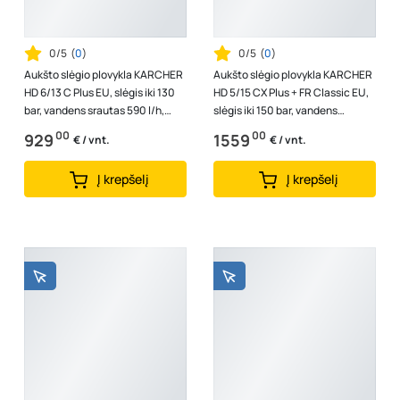
0/5
(
0
)
0/5
(
0
)
Aukšto slėgio plovykla KARCHER
Aukšto slėgio plovykla KARCHER
HD 6/13 C Plus EU, slėgis iki 130
HD 5/15 CX Plus + FR Classic EU,
bar, vandens srautas 590 l/h,
slėgis iki 150 bar, vandens
galia 2,9 kW, 1.520-951.0
srautas 500 l/h, galia 2,8 k...
00
00
929
1559
€ / vnt.
€ / vnt.
Į krepšelį
Į krepšelį