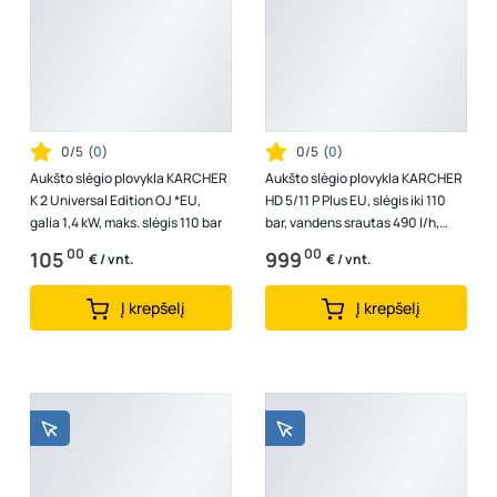
0/5
(
0
)
0/5
(
0
)
Aukšto slėgio plovykla KARCHER
Aukšto slėgio plovykla KARCHER
K 2 Universal Edition OJ *EU,
HD 5/11 P Plus EU, slėgis iki 110
galia 1,4 kW, maks. slėgis 110 bar
bar, vandens srautas 490 l/h,
galia 2,2 kW, 1.520-961.0
00
00
105
999
€ / vnt.
€ / vnt.
Į krepšelį
Į krepšelį