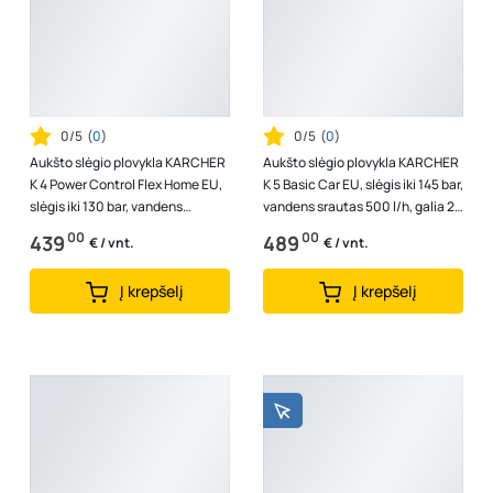
0/5
(
0
)
0/5
(
0
)
Aukšto slėgio plovykla KARCHER
Aukšto slėgio plovykla KARCHER
K 4 Power Control Flex Home EU,
K 5 Basic Car EU, slėgis iki 145 bar,
slėgis iki 130 bar, vandens
vandens srautas 500 l/h, galia 2,1
srautas 420 l/h, galia 1,8 kW...
kW, 1.180-586.0
00
00
439
489
€ / vnt.
€ / vnt.
Į krepšelį
Į krepšelį