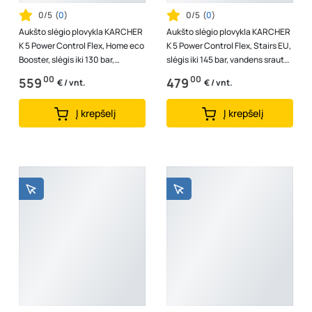
0/5
(
0
)
0/5
(
0
)
Aukšto slėgio plovykla KARCHER
Aukšto slėgio plovykla KARCHER
K 5 Power Control Flex, Home eco
K 5 Power Control Flex, Stairs EU,
Booster, slėgis iki 130 bar,
slėgis iki 145 bar, vandens srautas
vandens srautas 500 l/h, ga...
500 l/h, galia 2,1...
00
00
559
479
€ / vnt.
€ / vnt.
Į krepšelį
Į krepšelį