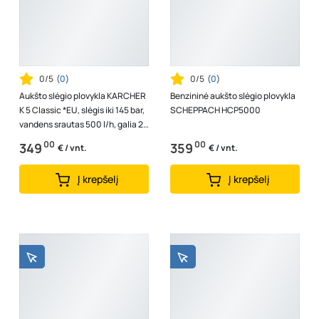
0/5
(
0
)
0/5
(
0
)
Aukšto slėgio plovykla KARCHER
Benzininė aukšto slėgio plovykla
K 5 Classic *EU, slėgis iki 145 bar,
SCHEPPACH HCP5000
vandens srautas 500 l/h, galia 2,1
kW
00
00
349
359
€ / vnt.
€ / vnt.
Į krepšelį
Į krepšelį