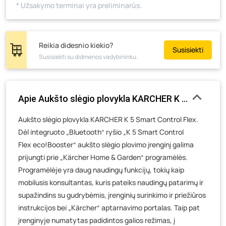
* Užsakymo terminai yra preliminarūs.
Reikia didesnio kiekio?
Susisiekti
Susisiekti su didmenos vadybininku.
Apie Aukšto slėgio plovykla KARCHER K 5 Smart Contr
Aukšto slėgio plovykla KARCHER K 5 Smart Control Flex.
Dėl integruoto „Bluetooth“ ryšio „K 5 Smart Control
Flex eco!Booster“ aukšto slėgio plovimo įrenginį galima
prijungti prie „Kärcher Home & Garden“ programėlės.
Programėlėje yra daug naudingų funkcijų, tokių kaip
mobilusis konsultantas, kuris pateiks naudingų patarimų ir
supažindins su gudrybėmis, įrenginių surinkimo ir priežiūros
instrukcijos bei „Kärcher“ aptarnavimo portalas. Taip pat
įrenginyje numatytas padidintos galios režimas, į