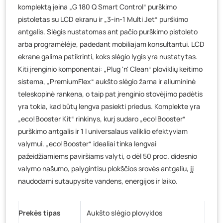
komplektą įeina „G 180 Q Smart Control“ purškimo
pistoletas su LCD ekranu ir „3-in-1 Multi Jet“ purškimo
antgalis. Slėgis nustatomas ant pačio purškimo pistoleto
arba programėlėje, padedant mobiliajam konsultantui. LCD
ekrane galima patikrinti, koks slėgio lygis yra nustatytas.
Kiti įrenginio komponentai: „Plug 'n' Clean“ ploviklių keitimo
sistema, „PremiumFlex“ aukšto slėgio žarna ir aliumininė
teleskopinė rankena, o taip pat įrenginio stovėjimo padėtis
yra tokia, kad būtų lengva pasiekti priedus. Komplekte yra
„eco!Booster Kit“ rinkinys, kurį sudaro „eco!Booster“
purškimo antgalis ir 1 l universalaus valiklio efektyviam
valymui. „eco!Booster“ idealiai tinka lengvai
pažeidžiamiems paviršiams valyti, o dėl 50 proc. didesnio
valymo našumo, palygintisu plokščios srovės antgaliu, jį
naudodami sutaupysite vandens, energijos ir laiko.
Prekės tipas
Aukšto slėgio plovyklos