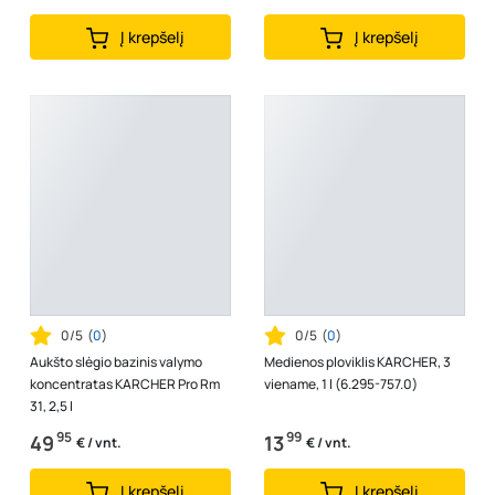
Į krepšelį
Į krepšelį
0/5
(
0
)
0/5
(
0
)
Aukšto slėgio bazinis valymo
Medienos ploviklis KARCHER, 3
koncentratas KARCHER Pro Rm
viename, 1 l (6.295-757.0)
31, 2,5 l
95
99
49
13
€ / vnt.
€ / vnt.
Į krepšelį
Į krepšelį