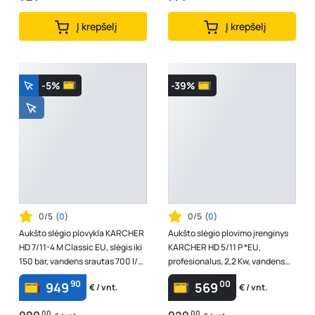
Į krepšelį
Į krepšelį
-5%
-39%
0/5
(
0
)
0/5
(
0
)
Aukšto slėgio plovykla KARCHER
Aukšto slėgio plovimo įrenginys
HD 7/11-4 M Classic EU, slėgis iki
KARCHER HD 5/11 P *EU,
150 bar, vandens srautas 700 l/h,
profesionalus, 2,2 Kw, vandens
galia 2,9 kW, 1.367-...
srautas 490 l/h, darbinis slėgis 1...
90
00
949
569
€ / vnt.
€ / vnt.
00
00