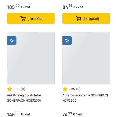
00
99
185
84
€ / vnt.
€ / vnt.
Į krepšelį
Į krepšelį
0/5
(
0
)
0/5
(
0
)
Aukšto slėgio pistoletas
Aukšto slėgio žarna SCHEPPACH
SCHEPPACH HCE3200i
HCP2600
00
99
145
74
€ / vnt.
€ / vnt.