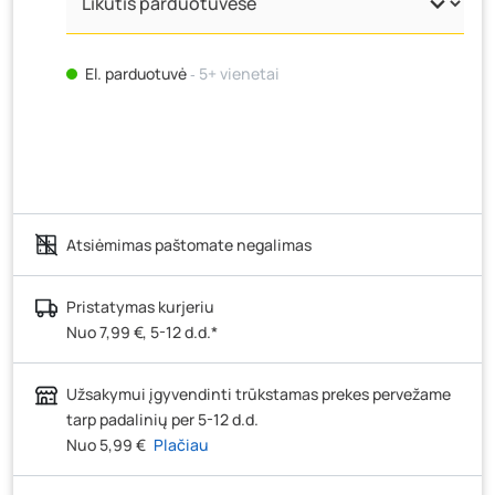
El. parduotuvė
‐ 5+ vienetai
Atsiėmimas paštomate negalimas
Pristatymas kurjeriu
Nuo 7,99 €, 5-12 d.d.*
Užsakymui įgyvendinti trūkstamas prekes pervežame
tarp padalinių per 5-12 d.d.
Nuo 5,99 €
Plačiau