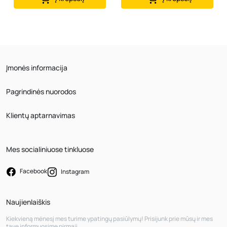
Įmonės informacija
Pagrindinės nuorodos
Klientų aptarnavimas
Mes socialiniuose tinkluose
Facebook
Instagram
Naujienlaiškis
Kiekvieną mėnesį mes turime ypatingų pasiūlymų! Prisijunk prie mūsų ir mes
tave informuosime pirmąjį.