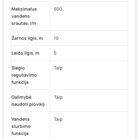
Maksimalus
500
vandens
srautas, l/h
Žarnos ilgis, m
10
Laido ilgis, m
5
Slėgio
Taip
reguliavimo
funkcija
Galimybė
Taip
naudoti ploviklį
Vandens
Taip
siurbimo
funkcija