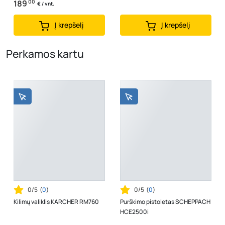
189
00
€ / vnt.
Į krepšelį
Į krepšelį
Perkamos kartu
0/5
(
0
)
0/5
(
0
)
Kilimų valiklis KARCHER RM760
Purškimo pistoletas SCHEPPACH
HCE2500i