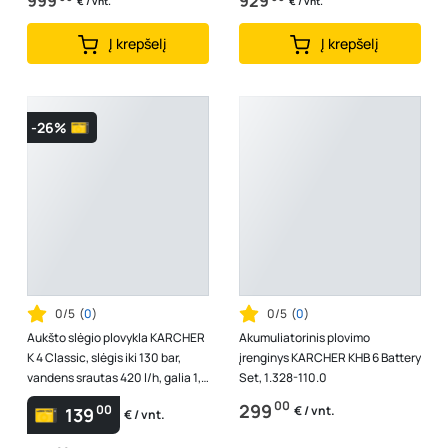
999
929
€ / vnt.
€ / vnt.
Į krepšelį
Į krepšelį
-26%
0/5
(
0
)
0/5
(
0
)
Aukšto slėgio plovykla KARCHER
Akumuliatorinis plovimo
K 4 Classic, slėgis iki 130 bar,
įrenginys KARCHER KHB 6 Battery
vandens srautas 420 l/h, galia 1,8
Set, 1.328-110.0
kW
00
299
00
€ / vnt.
139
€ / vnt.