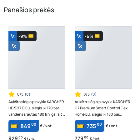
Panašios prekės
-9%
-6%
0/5
(
0
)
0/5
(
0
)
Aukšto slėgio plovykla KARCHER
Aukšto slėgio plovykla KARCHER
HD 5/17 C EU, slėgis iki 170 bar,
K 7 Premium Smart Control Flex,
vandens srautas 480 l/h, galia 3
Home EU, slėgis iki 180 bar,
kW, 1.520-940.0
vandens srautas 600 l/h, gal...
00
00
849
735
€ / vnt.
€ / vnt.
929
00
779
00
€ / vnt.
€ / vnt.