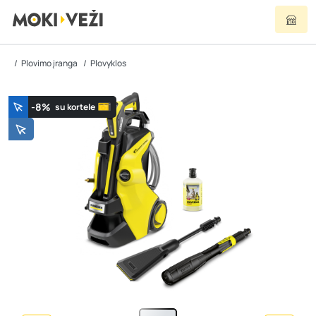
Plovimo įranga
Plovyklos
-8%
su kortele