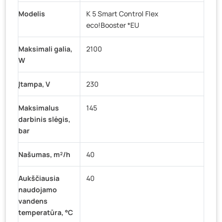
Modelis
K 5 Smart Control Flex
eco!Booster *EU
Maksimali galia,
2100
W
Įtampa, V
230
Maksimalus
145
darbinis slėgis,
bar
Našumas, m²/h
40
Aukščiausia
40
naudojamo
vandens
temperatūra, °C