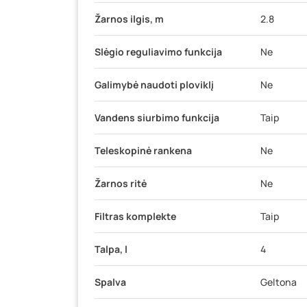
Žarnos ilgis, m
2.8
Slėgio reguliavimo funkcija
Ne
Galimybė naudoti ploviklį
Ne
Vandens siurbimo funkcija
Taip
Teleskopinė rankena
Ne
Žarnos ritė
Ne
Filtras komplekte
Taip
Talpa, l
4
Spalva
Geltona