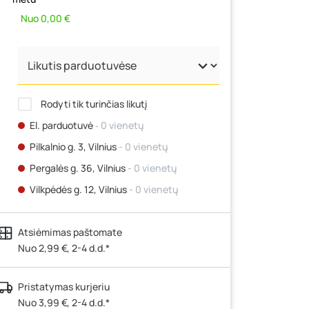
Nuo 0,00 €
Rodyti tik turinčias likutį
El. parduotuvė
‐ 0 vienetų
Pilkalnio g. 3, Vilnius
- 0 vienetų
Pergalės g. 36, Vilnius
- 0 vienetų
Vilkpėdės g. 12, Vilnius
- 0 vienetų
Ateities g. 15, Vilnius
- 0 vienetų
Atsiėmimas paštomate
Kauno r., Narsiečių k., Vytauto g. 183,
Kaunas
Nuo 2,99 €, 2-4 d.d.*
- 0 vienetų
Šilutės pl. 83A, Klaipėda
- 0 vienetų
Pristatymas kurjeriu
Pramonės g. 7, Šiauliai
- 0 vienetų
Nuo 3,99 €, 2-4 d.d.*