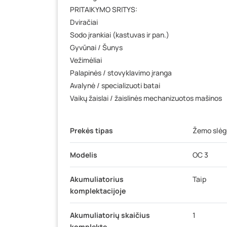
PRITAIKYMO SRITYS:
Dviračiai
Sodo įrankiai (kastuvas ir pan.)
Gyvūnai / Šunys
Vežimėliai
Palapinės / stovyklavimo įranga
Avalynė / specializuoti batai
Vaikų žaislai / žaislinės mechanizuotos mašinos
Prekės tipas
Žemo slėgi
Modelis
OC 3
Akumuliatorius
Taip
komplektacijoje
Akumuliatorių skaičius
1
komplekte