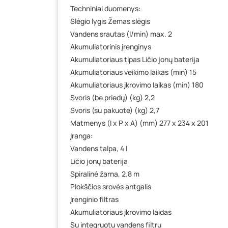
Techniniai duomenys:
Slėgio lygis Žemas slėgis
Vandens srautas (l/min) max. 2
Akumuliatorinis įrenginys
Akumuliatoriaus tipas Ličio jonų baterija
Akumuliatoriaus veikimo laikas (min) 15
Akumuliatoriaus įkrovimo laikas (min) 180
Svoris (be priedų) (kg) 2,2
Svoris (su pakuote) (kg) 2,7
Matmenys (I x P x A) (mm) 277 x 234 x 201
Įranga:
Vandens talpa, 4 l
Ličio jonų baterija
Spiralinė žarna, 2.8 m
Plokščios srovės antgalis
Įrenginio filtras
Akumuliatoriaus įkrovimo laidas
Su integruotu vandens filtru