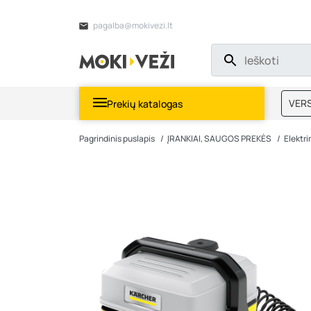
pagalba@mokivezi.lt
VERS
Prekių katalogas
MOKI
Pagrindinis puslapis
ĮRANKIAI, SAUGOS PREKĖS
Elektrin