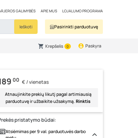
ARJEROS GALIMYBĖS
APIE MUS
LOJALUMO PROGRAMA
Ieškoti
Pasirinkti parduotuvę
Paskyra
Krepšelis
0
189
00
€ / vienetas
Atnaujinkite prekių likutį pagal artimiausią
parduotuvę ir užbaikite užsakymą.
Rinktis
Prekės pristatymo būdai:
Atsiėmimas per 9 val. parduotuvės darbo
metu