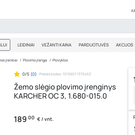
K
LUI
LEIDINIAI
VEŽANTI KAINA
PARDUOTUVĖS
AKCIJOS
BLOGAS
IŠPARDAVIMAS
iai įrankiai
Plovimo įranga
Plovyklos
0/5
(
0
)
Prekės kodas: 1015657 1370453
Žemo slėgio plovimo įrenginys
KARCHER OC 3, 1.680-015.0
189
00
€ / vnt.