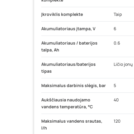
Įkroviklis komplekte
Taip
Akumuliatoriaus įtampa, V
6
Akumuliatoriaus / baterijos
0.6
talpa, Ah
Akumuliatoriaus/baterijos
Ličio jonų
tipas
Maksimalus darbinis slėgis, bar
5
Aukščiausia naudojamo
40
vandens temperatūra, °C
Maksimalus vandens srautas,
120
l/h