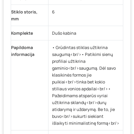
Stiklo storis,
6
mm
Komplekte
Dušo kabina
Papildoma
• Grūdintas stiklas užtikrina
informacija
saugumą<br/>• Patikimi sienų
profiliai užtikrina
gaminio<br/>saugumą. Dėl savo
klasikinės formos jie
puikiai<br/>tinka bet kokio
stiliaus vonios apdailai<br/>•
Pažeidimams atsparūs vyriai
užtikrina sklandų<br/>durų
atidarymą ir uždarymą. Be to, jie
buvo<br/>sukurti siekiant
išlaikyti minimalistinę formą<br/>