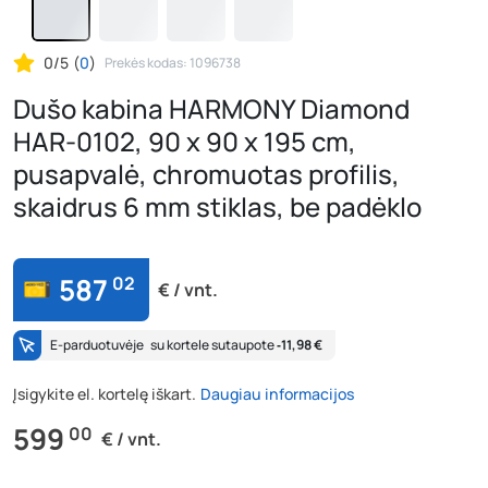
0/5
(
0
)
Prekės kodas: 1096738
Dušo kabina HARMONY Diamond
HAR-0102, 90 x 90 x 195 cm,
pusapvalė, chromuotas profilis,
skaidrus 6 mm stiklas, be padėklo
587
02
€ / vnt.
E-parduotuvėje
su kortele sutaupote
‐11,98 €
Įsigykite el. kortelę iškart.
Daugiau informacijos
599
00
€ / vnt.