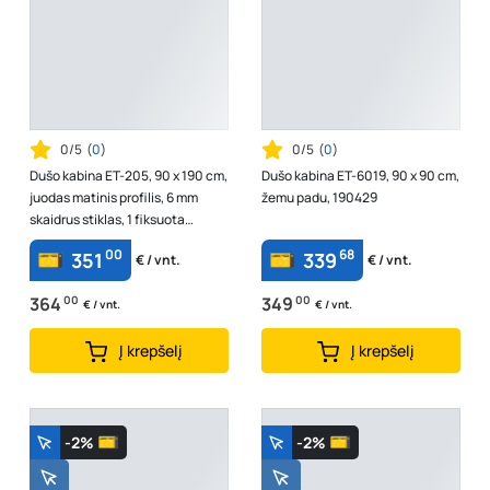
0/5
(
0
)
0/5
(
0
)
Dušo kabina ET-205, 90 x 190 cm,
Dušo kabina ET-6019, 90 x 90 cm,
juodas matinis profilis, 6 mm
žemu padu, 190429
skaidrus stiklas, 1 fiksuota
sienele, be padėklo
00
68
351
339
€ / vnt.
€ / vnt.
364
00
349
00
€ / vnt.
€ / vnt.
Į krepšelį
Į krepšelį
-2%
-2%