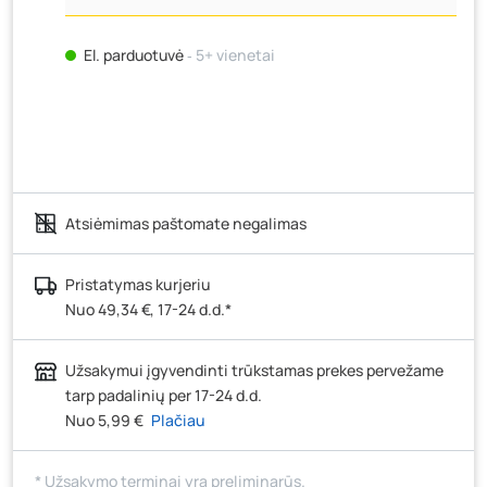
El. parduotuvė
‐ 5+ vienetai
Atsiėmimas paštomate negalimas
Pristatymas kurjeriu
Nuo 49,34 €, 17-24 d.d.*
Užsakymui įgyvendinti trūkstamas prekes pervežame
tarp padalinių per 17-24 d.d.
Nuo 5,99 €
Plačiau
* Užsakymo terminai yra preliminarūs.