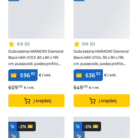
0/5
(
0
)
0/5
(
0
)
Dušo kabina HARMONY Diamond
Dušo kabina HARMONY Diamond
Black HAR-0103, 80 x 80 x 195
Black HAR-0104, 90 x 90 x 195
cm, pusapvalė, juodas profilis,
cm, pusapvalė, juodas profilis,
skaidrus 6 mm stiklas, be padė...
skaidrus 6 mm stiklas, be padė...
82
02
596
636
€ / vnt.
€ / vnt.
609
00
649
00
€ / vnt.
€ / vnt.
Į krepšelį
Į krepšelį
-2%
-2%