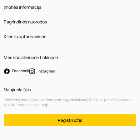
Įmonės informacija
Pagrindinės nuorodos
Klientų aptarnavimas
Mes socialiniuose tinkluose
Facebook
Instagram
Naujienlaiškis
Kiekvieną mėnesį mes turime ypatingų pasiūlymų! Prisijunk prie mūsų ir mes
tave informuosime pirmąjį.
Registruotis