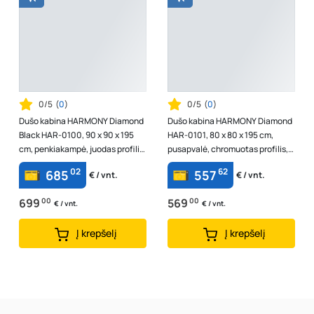
0/5
(
0
)
0/5
(
0
)
Dušo kabina HARMONY Diamond
Dušo kabina HARMONY Diamond
Black HAR-0100, 90 x 90 x 195
HAR-0101, 80 x 80 x 195 cm,
cm, penkiakampė, juodas profilis,
pusapvalė, chromuotas profilis,
skaidrus 8 mm stiklas, be pa...
skaidrus 6 mm stiklas, be padėkl...
02
62
685
557
€ / vnt.
€ / vnt.
699
00
569
00
€ / vnt.
€ / vnt.
Į krepšelį
Į krepšelį