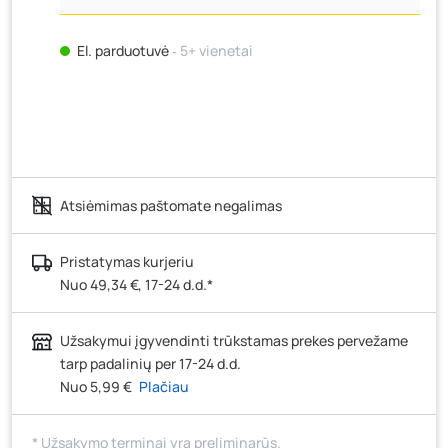
El. parduotuvė
‐ 5+ vienetai
Atsiėmimas paštomate negalimas
Pristatymas kurjeriu
Nuo 49,34 €, 17-24 d.d.*
Užsakymui įgyvendinti trūkstamas prekes pervežame
tarp padalinių per 17-24 d.d.
Nuo 5,99 €
Plačiau
* Užsakymo terminai yra preliminarūs.