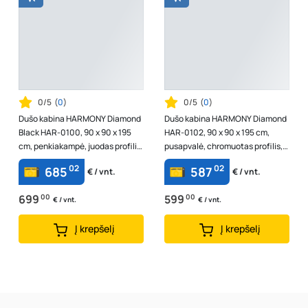
0/5
(
0
)
0/5
(
0
)
Dušo kabina HARMONY Diamond
Dušo kabina HARMONY Diamond
Black HAR-0100, 90 x 90 x 195
HAR-0102, 90 x 90 x 195 cm,
cm, penkiakampė, juodas profilis,
pusapvalė, chromuotas profilis,
skaidrus 8 mm stiklas, be pa...
skaidrus 6 mm stiklas, be padėkl...
02
02
685
587
€ / vnt.
€ / vnt.
699
00
599
00
€ / vnt.
€ / vnt.
Į krepšelį
Į krepšelį