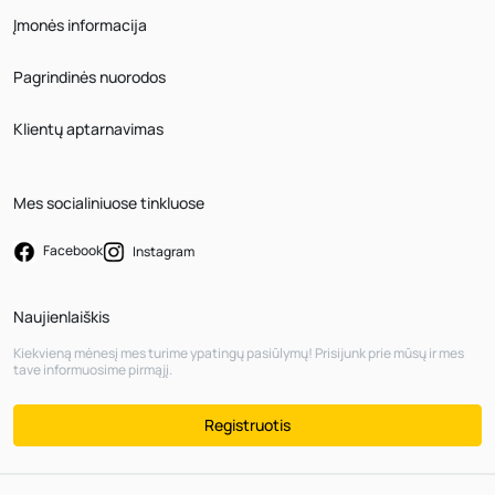
Įmonės informacija
Pagrindinės nuorodos
Klientų aptarnavimas
Mes socialiniuose tinkluose
Facebook
Instagram
Naujienlaiškis
Kiekvieną mėnesį mes turime ypatingų pasiūlymų! Prisijunk prie mūsų ir mes
tave informuosime pirmąjį.
Registruotis