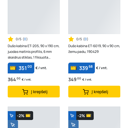
0/5
(
0
)
0/5
(
0
)
Dušo kabina ET-205, 90 x 190 cm,
Dušo kabina ET-6019, 90 x 90 cm,
juodas matinis profilis, 6 mm
žemu padu, 190429
skaidrus stiklas, 1 fiksuota
sienele, be padėklo
00
68
351
339
€ / vnt.
€ / vnt.
364
00
349
00
€ / vnt.
€ / vnt.
Į krepšelį
Į krepšelį
-2%
-2%