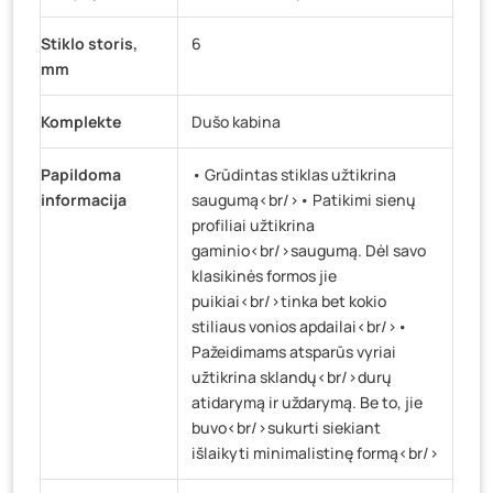
Stiklo storis,
6
mm
Komplekte
Dušo kabina
Papildoma
• Grūdintas stiklas užtikrina
informacija
saugumą<br/>• Patikimi sienų
profiliai užtikrina
gaminio<br/>saugumą. Dėl savo
klasikinės formos jie
puikiai<br/>tinka bet kokio
stiliaus vonios apdailai<br/>•
Pažeidimams atsparūs vyriai
užtikrina sklandų<br/>durų
atidarymą ir uždarymą. Be to, jie
buvo<br/>sukurti siekiant
išlaikyti minimalistinę formą<br/>