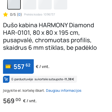
0/5
(
0
)
Prekės kodas: 1096737
Dušo kabina HARMONY Diamond
HAR-0101, 80 x 80 x 195 cm,
pusapvalė, chromuotas profilis,
skaidrus 6 mm stiklas, be padėklo
557
62
€ / vnt.
E-parduotuvėje
su kortele sutaupote
‐11,38 €
Įsigykite el. kortelę iškart.
Daugiau informacijos
569
00
€ / vnt.