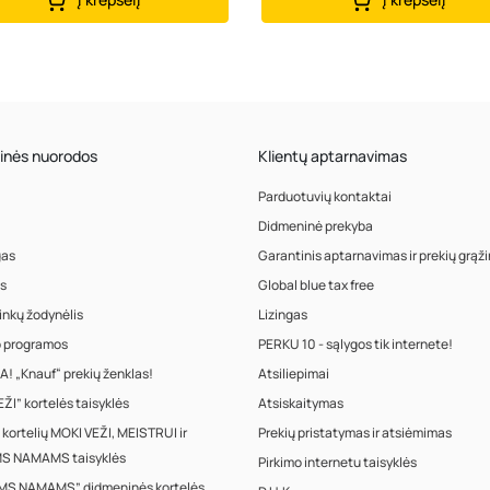
inės nuorodos
Klientų aptarnavimas
Parduotuvių kontaktai
Didmeninė prekyba
gas
Garantinis aptarnavimas ir prekių grąž
s
Global blue tax free
inkų žodynėlis
Lizingas
o programos
PERKU 10 - sąlygos tik internete!
! „Knauf“ prekių ženklas!
Atsiliepimai
ŽI” kortelės taisyklės
Atsiskaitymas
 kortelių MOKI VEŽI, MEISTRUI ir
Prekių pristatymas ir atsiėmimas
S NAMAMS taisyklės
Pirkimo internetu taisyklės
MS NAMAMS” didmeninės kortelės