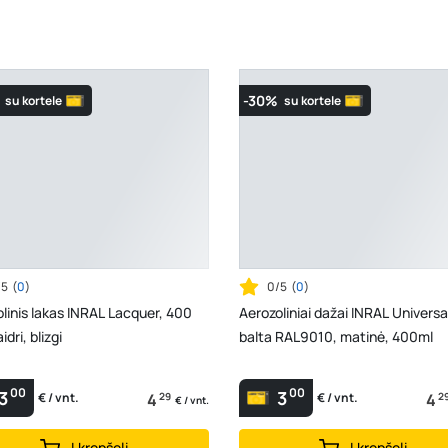
-30%
su kortele
su kortele
/5
(
0
)
0/5
(
0
)
linis lakas INRAL Lacquer, 400
Aerozoliniai dažai INRAL Universa
idri, blizgi
balta RAL9010, matinė, 400ml
00
00
3
3
4
29
4
2
€ / vnt.
€ / vnt.
€ / vnt.
Į krepšelį
Į krepšelį