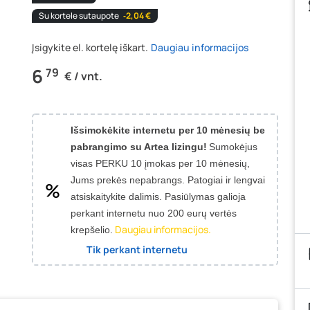
Su kortele sutaupote
‐2,04 €
Įsigykite el. kortelę iškart.
Daugiau informacijos
6
79
€ / vnt.
Išsimokėkite internetu per 10 mėnesių be
pabrangimo su Artea lizingu!
Sumokėjus
visas PERKU 10 įmokas per 10 mėnesių,
Jums prekės nepabrangs.
Patogiai ir lengvai
atsiskaitykite dalimis. Pasiūlymas galioja
perkant internetu nuo 200 eurų vertės
Daugiau informacijos.
krepšelio.
Tik perkant internetu