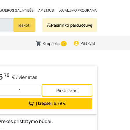
ARJEROS GALIMYBĖS
APIE MUS
LOJALUMO PROGRAMA
Ieškoti
Pasirinkti parduotuvę
Paskyra
Krepšelis
0
6
79
€ / vienetas
Pirkti iškart
Į krepšelį
6,79 €
Prekės pristatymo būdai: