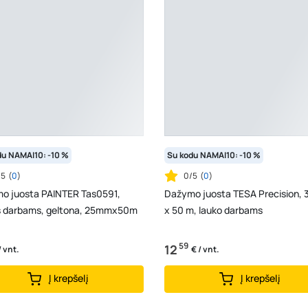
du NAMAI10: -10 %
Su kodu NAMAI10: -10 %
/5
(
0
)
0/5
(
0
)
o juosta PAINTER Tas0591,
Dažymo juosta TESA Precision,
s darbams, geltona, 25mmx50m
x 50 m, lauko darbams
59
12
/ vnt.
€ / vnt.
Į krepšelį
Į krepšelį