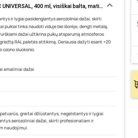
 UNIVERSAL, 400 ml, visiškai balta, matinė, RAL9010
tys ir lygiai pasidengiantys aerozoliniai dažai, skirti
 puikiai tinka naudoti viduje bei išorėje, dengti metalą,
. Purškiami dažai užtikrina puikų atsparumą atmosferos
 griežtą RAL paletės atitikimą. Geriausia dažyti esant +20
do ozono sluoksnio.
ai emaliniai dažai
 patvarūs, greitai džiūstantys, negelstantys ir lygiai
ntys aerozoliniai dažai, skirti profesionaliam ir
m naudojimui