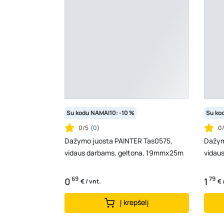
Su kodu NAMAI10: -10 %
Su ko
0/5
(
0
)
0
Dažymo juosta PAINTER Tas0575,
Dažym
vidaus darbams, geltona, 19mmx25m
vidau
69
79
0
1
€ / vnt.
€ 
Į krepšelį