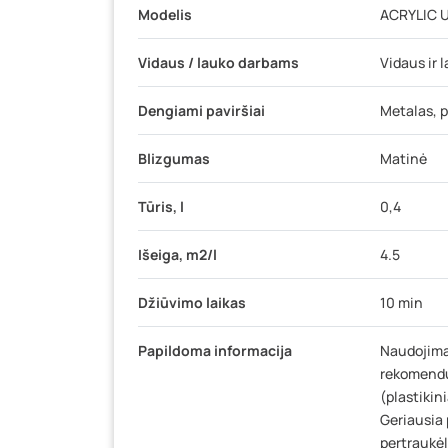
Modelis
ACRYLIC 
Vidaus / lauko darbams
Vidaus ir 
Dengiami paviršiai
Metalas, p
Blizgumas
Matinė
Tūris, l
0,4
Išeiga, m2/l
4.5
Džiūvimo laikas
10 min
Papildoma informacija
Naudojimas
rekomendu
(plastikin
Geriausia 
pertraukėl