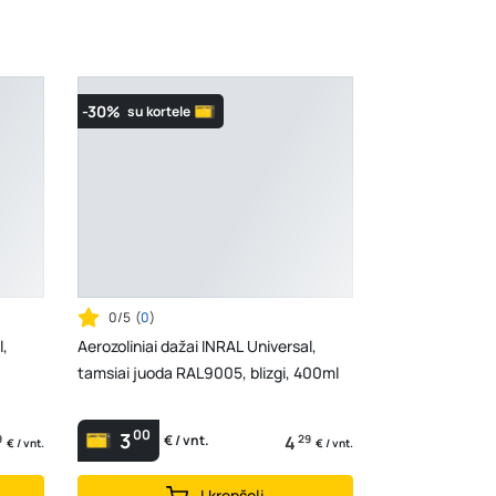
-30%
su kortele
0/5
(
0
)
l,
Aerozoliniai dažai INRAL Universal,
tamsiai juoda RAL9005, blizgi, 400ml
00
3
9
4
29
€ / vnt.
€ / vnt.
€ / vnt.
Į krepšelį