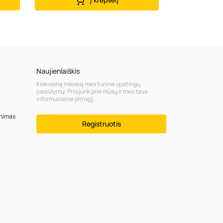
Naujienlaiškis
Kiekvieną mėnesį mes turime ypatingų
pasiūlymų! Prisijunk prie mūsų ir mes tave
informuosime pirmąjį.
inimas
Registruotis