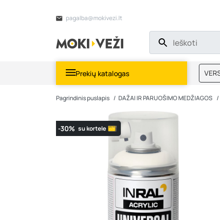
pagalba@mokivezi.lt
VERS
Prekių katalogas
MOKI
Pagrindinis puslapis
DAŽAI IR PARUOŠIMO MEDŽIAGOS
-30%
su kortele