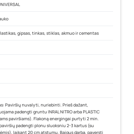
UNIVERSAL
lauko
lastikas, gipsas, tinkas, stiklas, akmuo ir cementas
: Paviršių nuvalyti, nuriebinti. Prieš dažant,
ojama padengti gruntu INRAL NITRO arba PLASTIC
iams paviršiams). Flakoną energingai purtyti 2 min.
paviršių padengti plonu sluoksniu 2-3 kartus (su
ėmis), laikant 20 cm atstumu. Baigus darbą, paversti