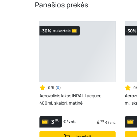
Panašios prekės
-30%
-30%
su kortele
0/5
(
0
)
0
Aerozolinis lakas INRAL Lacquer,
Aerozo
400ml, skaidri, matinė
ml, ska
00
3
4
29
€ / vnt.
€ / vnt.
Į krepšelį