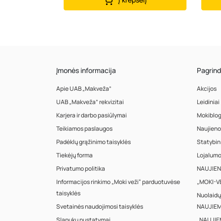
Įmonės informacija
Pagrind
Apie UAB „Makveža”
Akcijos
UAB „Makveža” rekvizitai
Leidiniai
Karjera ir darbo pasiūlymai
Mokiblo
Teikiamos paslaugos
Naujieno
Padėklų grąžinimo taisyklės
Statybin
Tiekėjų forma
Lojalum
Privatumo politika
NAUJIENA
Informacijos rinkimo „Moki veži“ parduotuvėse
„MOKI-VE
taisyklės
Nuolaidų
Svetainės naudojimosi taisyklės
NAUJIEM
Slapukų nustatymai
„NAUJIE