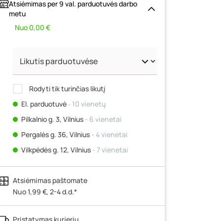
Atsiėmimas per 9 val. parduotuvės darbo
metu
Nuo 0,00 €
Rodyti tik turinčias likutį
El. parduotuvė
‐ 10 vienetų
Pilkalnio g. 3, Vilnius
- 6 vienetai
Pergalės g. 36, Vilnius
- 4 vienetai
Vilkpėdės g. 12, Vilnius
- 7 vienetai
Ateities g. 15, Vilnius
- 7 vienetai
Atsiėmimas paštomate
Kauno r., Narsiečių k., Vytauto g. 183,
Kaunas
Nuo 1,99 €, 2-4 d.d.*
- 4 vienetai
Šilutės pl. 83A, Klaipėda
- 0 vienetų
Pristatymas kurjeriu