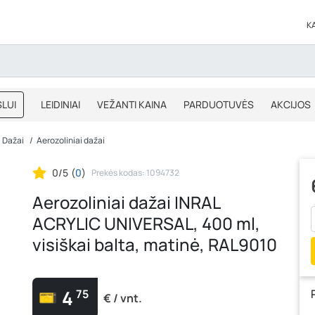
K
LUI
LEIDINIAI
VEŽANTI KAINA
PARDUOTUVĖS
AKCIJOS
BLOGAS
IŠPARDAVIMAS
Dažai
Aerozoliniai dažai
0/5
(
0
)
Prekės kodas: 1094732
Aerozoliniai dažai INRAL
ACRYLIC UNIVERSAL, 400 ml,
visiškai balta, matinė, RAL9010
4
75
€ / vnt.