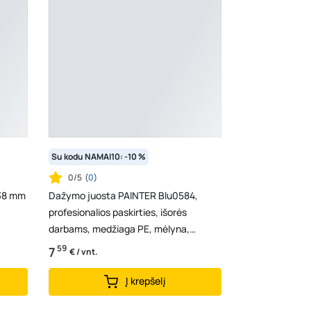
Su kodu NAMAI10: -10 %
0/5
(
0
)
 38 mm
Dažymo juosta PAINTER Blu0584,
profesionalios paskirties, išorės
darbams, medžiaga PE, mėlyna,
48mmx50m
59
7
€ / vnt.
Į krepšelį