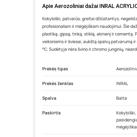
Apie Aerozoliniai dažai INRAL ACRYLIC
Kokybiški, patvarūs, greitai džiūstantys, negelstan
profesionaliam ir mėgėjiškam naudojimui. Šie dažai
plastiką, gipsą, tinką, stiklą, akmenį ir cementą
veiksniams ir šviesai, aukštą spalvų patvarumą ir
°C. Sudėtyje nėra švino ir chromo junginių, near
Prekės tipas
Aerozolini
Prekės ženklas
INRAL
Spalva
Balta
Paskirtis
Kokybiški,
pasidengia
mėgėjiška