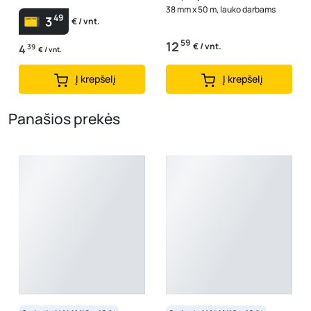
38 mm x 50 m, lauko darbams
49
3
€ / vnt.
59
12
€ / vnt.
4
39
€ / vnt.
Į krepšelį
Į krepšelį
Panašios prekės