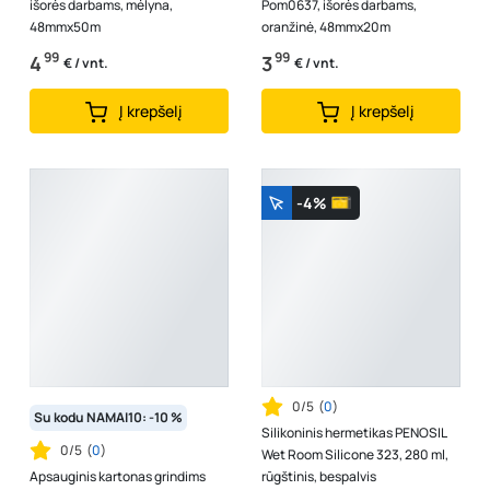
išorės darbams, mėlyna,
Pom0637, išorės darbams,
48mmx50m
oranžinė, 48mmx20m
99
99
4
3
€ / vnt.
€ / vnt.
Į krepšelį
Į krepšelį
-4%
0/5
(
0
)
Su kodu NAMAI10: -10 %
Silikoninis hermetikas PENOSIL
0/5
(
0
)
Wet Room Silicone 323, 280 ml,
Apsauginis kartonas grindims
rūgštinis, bespalvis