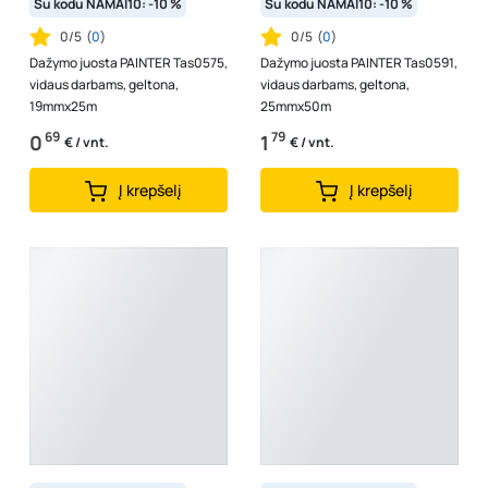
Su kodu NAMAI10: -10 %
Su kodu NAMAI10: -10 %
0/5
(
0
)
0/5
(
0
)
Dažymo juosta PAINTER Tas0575,
Dažymo juosta PAINTER Tas0591,
vidaus darbams, geltona,
vidaus darbams, geltona,
19mmx25m
25mmx50m
69
79
0
1
€ / vnt.
€ / vnt.
Į krepšelį
Į krepšelį