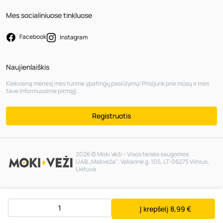
Mes socialiniuose tinkluose
Facebook
Instagram
Naujienlaiškis
Kiekvieną mėnesį mes turime ypatingų pasiūlymų! Prisijunk prie mūsų ir mes
tave informuosime pirmąjį.
Registruotis
2026 © Moki Veži – Visos teisės saugomos.
UAB „Makveža“. Vakarinė g. 105, LT-06275 Vilnius,
Lietuva
Į krepšelį
8,99 €