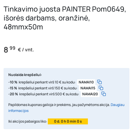
Tinkavimo juosta PAINTER Pom0649,
išorės darbams, oranžinė,
48mmx50m
8
99
€ / vnt.
Nuolaida krepšeliui:
-10 %
krepšeliui perkant virš 10 € su kodu:
NAMAI10
-15 %
krepšeliui perkant virš 150 € su kodu:
NAMAI15
-20 %
krepšeliui perkant virš 500 € su kodu:
NAMAI20
Papildomas kuponas galioja ir prekėms, jau pažymėtoms akcija.
Daugiau
informacijos
Iki akcijos pabaigos liko:
0 d. 0 h 0 min 0 s