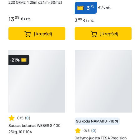
220 G/M2, 1,25m x 24 m (30m2)
75
3
€ / vnt.
09
13
€ / rit.
3
89
€ / vnt.
Į krepšelį
Į krepšelį
-21%
0/5
(
0
)
Su kodu NAMAI10: -10 %
Sausas betonas WEBER S-100,
0/5
(
0
)
25kg, 1011104
Dažymo juosta TESA Precision,