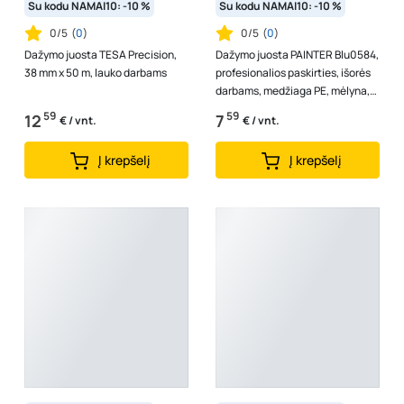
Su kodu NAMAI10: -10 %
Su kodu NAMAI10: -10 %
0/5
(
0
)
0/5
(
0
)
Dažymo juosta TESA Precision,
Dažymo juosta PAINTER Blu0584,
38 mm x 50 m, lauko darbams
profesionalios paskirties, išorės
darbams, medžiaga PE, mėlyna,
48mmx50m
59
59
12
7
€ / vnt.
€ / vnt.
Į krepšelį
Į krepšelį