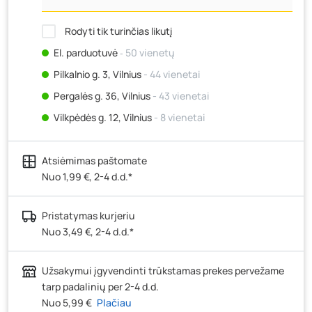
Rodyti tik turinčias likutį
El. parduotuvė
‐ 50 vienetų
Pilkalnio g. 3, Vilnius
- 44 vienetai
Pergalės g. 36, Vilnius
- 43 vienetai
Vilkpėdės g. 12, Vilnius
- 8 vienetai
Ateities g. 15, Vilnius
- 17 vienetų
Atsiėmimas paštomate
Kauno r., Narsiečių k., Vytauto g. 183, Kaunas
- 69
vienetai
Nuo 1,99 €, 2-4 d.d.*
Šilutės pl. 83A, Klaipėda
- 19 vienetų
Pristatymas kurjeriu
Pramonės g. 7, Šiauliai
- 13 vienetų
Nuo 3,49 €, 2-4 d.d.*
Klaipėdos g. 170R, Panevėžys
- 35 vienetai
Santaikos g. 26B, Alytus
- 39 vienetai
Užsakymui įgyvendinti trūkstamas prekes pervežame
J. Basanavičiaus g. 6, Utena
- 30 vienetų
tarp padalinių per 2-4 d.d.
Nuo 5,99 €
Plačiau
Novočėbės k. 3, Kėdainiai
- 50 vienetų