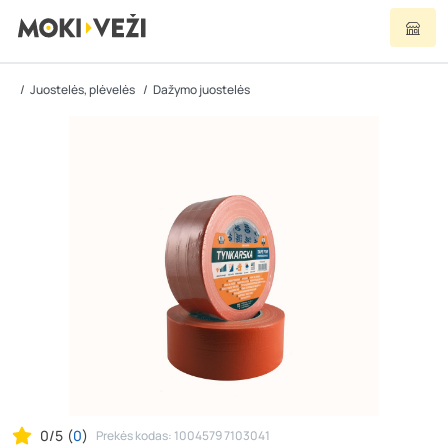
Juostelės, plėvelės
Dažymo juostelės
0/5
(
0
)
Prekės kodas: 1004579 7103041