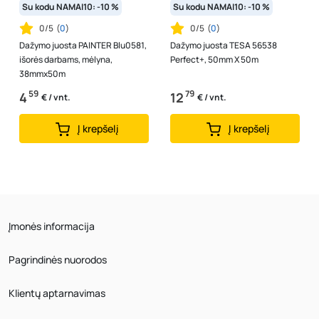
Su kodu NAMAI10: -10 %
Su kodu NAMAI10: -10 %
0/5
(
0
)
0/5
(
0
)
Dažymo juosta PAINTER Blu0581,
Dažymo juosta TESA 56538
išorės darbams, mėlyna,
Perfect+, 50mm X 50m
38mmx50m
59
79
4
12
€ / vnt.
€ / vnt.
Į krepšelį
Į krepšelį
Įmonės informacija
Pagrindinės nuorodos
Klientų aptarnavimas