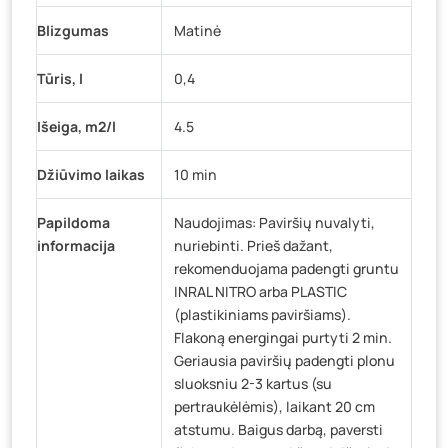
Blizgumas
Matinė
Tūris, l
0,4
Išeiga, m2/l
4.5
Džiūvimo laikas
10 min
Papildoma
Naudojimas: Paviršių nuvalyti,
informacija
nuriebinti. Prieš dažant,
rekomenduojama padengti gruntu
INRAL NITRO arba PLASTIC
(plastikiniams paviršiams).
Flakoną energingai purtyti 2 min.
Geriausia paviršių padengti plonu
sluoksniu 2-3 kartus (su
pertraukėlėmis), laikant 20 cm
atstumu. Baigus darbą, paversti