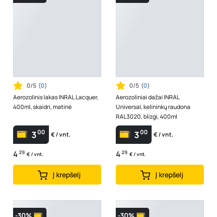
0/5
(
0
)
0/5
(
0
)
Aerozolinis lakas INRAL Lacquer,
Aerozoliniai dažai INRAL
400ml, skaidri, matinė
Universal, kelininkų raudona
RAL3020, blizgi, 400ml
00
00
3
3
€ / vnt.
€ / vnt.
4
29
4
29
€ / vnt.
€ / vnt.
Į krepšelį
Į krepšelį
-30%
-30%