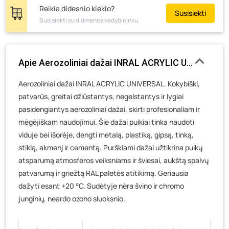
Žemaičių g. 2, Raseiniai
- 0 vienetų
Reikia didesnio kiekio?
Susisiekti
Susisiekti su didmenos vadybininku.
Pramonės g. 6E, Šilutė
- 0 vienetų
Gedimino g. 54, Tauragė
- 0 vienetų
Luokės g. 82, Telšiai
- 5 vienetai
Apie Aerozoliniai dažai INRAL ACRYLIC UNIVERSAL,
Veteranų g. 11, Visaginas
- 0 vienetų
Aerozoliniai dažai INRAL ACRYLIC UNIVERSAL. Kokybiški,
Baravykų g. 1, Druskininkai
- 0 vienetų
patvarūs, greitai džiūstantys, negelstantys ir lygiai
Vilniaus g. 89D, Ukmergė
- 0 vienetų
pasidengiantys aerozoliniai dažai, skirti profesionaliam ir
K. Donelaičio g. 17, Rokiškis
- 0 vienetų
mėgėjiškam naudojimui. Šie dažai puikiai tinka naudoti
Šaltupės g. 64, Zarasai
- 0 vienetų
viduje bei išorėje, dengti metalą, plastiką, gipsą, tinką,
stiklą, akmenį ir cementą. Purškiami dažai užtikrina puikų
atsparumą atmosferos veiksniams ir šviesai, aukštą spalvų
patvarumą ir griežtą RAL paletės atitikimą. Geriausia
dažyti esant +20 °C. Sudėtyje nėra švino ir chromo
junginių, neardo ozono sluoksnio.