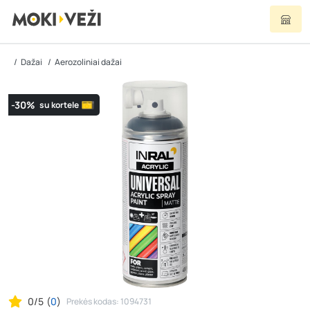
Dažai
Aerozoliniai dažai
-30%
su kortele
0/5
(
0
)
Prekės kodas: 1094731