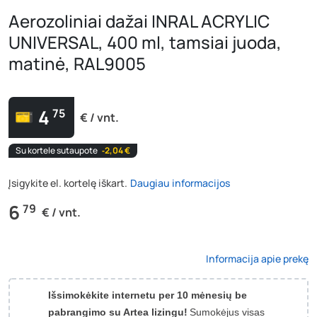
Aerozoliniai dažai INRAL ACRYLIC
UNIVERSAL, 400 ml, tamsiai juoda,
matinė, RAL9005
4
75
€ / vnt.
Su kortele sutaupote
‐2,04 €
Įsigykite el. kortelę iškart.
Daugiau informacijos
6
79
€ / vnt.
Informacija apie prekę
Išsimokėkite internetu per 10 mėnesių be
pabrangimo su Artea lizingu!
Sumokėjus visas