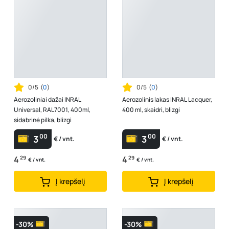
0/5
(
0
)
0/5
(
0
)
Aerozoliniai dažai INRAL
Aerozolinis lakas INRAL Lacquer,
Universal, RAL7001, 400ml,
400 ml, skaidri, blizgi
sidabrinė pilka, blizgi
00
00
3
3
€ / vnt.
€ / vnt.
4
29
4
29
€ / vnt.
€ / vnt.
Į krepšelį
Į krepšelį
-30%
-30%