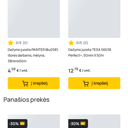
0/5
(
0
)
0/5
(
0
)
Dažymo juosta PAINTER Blu0581,
Dažymo juosta TESA 56538
išorės darbams, mėlyna,
Perfect+, 50mm X 50m
38mmx50m
59
79
4
12
€ / vnt.
€ / vnt.
Į krepšelį
Į krepšelį
Panašios prekės
-30%
-30%