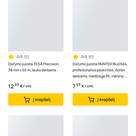
0/5
(
0
)
0/5
(
0
)
Dažymo juosta TESA Precision,
Dažymo juosta PAINTER Blu0584,
38 mm x 50 m, lauko darbams
profesionalios paskirties, išorės
darbams, medžiaga PE, mėlyna,
48mmx50m
59
59
12
7
€ / vnt.
€ / vnt.
Į krepšelį
Į krepšelį