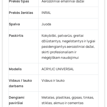
Prekės tipas
Aerozoliniai emaliniai dažai
Prekės ženklas
INRAL
Spalva
Juoda
Paskirtis
Kokybiški, patvarūs, greitai
džiūstantys, negelstantys ir lygiai
pasidengiantys aerozoliniai dažai,
skirti profesionaliam ir
mėgėjiškam naudojimui
Modelis
ACRYLIC UNIVERSAL
Vidaus / lauko
Vidaus ir lauko
darbams
Dengiami
Metalas, plastikas, gipsas, tinkas,
paviršiai
stiklas, akmuo ir cementas