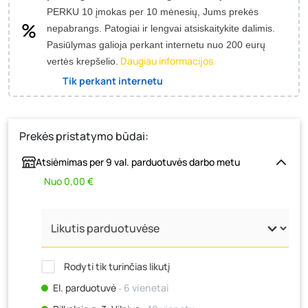
PERKU 10 įmokas per 10 mėnesių, Jums prekės
nepabrangs.
Patogiai ir lengvai atsiskaitykite dalimis.
Pasiūlymas galioja perkant internetu nuo 200 eurų
Daugiau informacijos.
vertės krepšelio.
Tik perkant internetu
Prekės pristatymo būdai:
Atsiėmimas per 9 val. parduotuvės darbo metu
Nuo 0,00 €
Rodyti tik turinčias likutį
El. parduotuvė
‐ 6 vienetai