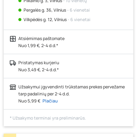
Pilkalnio g. 3, Vilnius
- 10 vienetų
Pergalės g. 36, Vilnius
- 6 vienetai
Vilkpėdės g. 12, Vilnius
- 6 vienetai
Ateities g. 15, Vilnius
- 5 vienetai
Atsiėmimas paštomate
Kauno r., Narsiečių k., Vytauto g. 183, Kaunas
- 6
vienetai
Nuo 1,99 €, 2-4 d.d.*
Šilutės pl. 83A, Klaipėda
- 0 vienetų
Pristatymas kurjeriu
Pramonės g. 7, Šiauliai
- 7 vienetai
Nuo 3,49 €, 2-4 d.d.*
Klaipėdos g. 170R, Panevėžys
- 4 vienetai
Santaikos g. 26B, Alytus
- 7 vienetai
Užsakymui įgyvendinti trūkstamas prekes pervežame
J. Basanavičiaus g. 6, Utena
- 8 vienetai
tarp padalinių per 2-4 d.d.
Nuo 5,99 €
Plačiau
Novočėbės k. 3, Kėdainiai
- 6 vienetai
Kauno g. 160, Marijampolė
- 8 vienetai
* Užsakymo terminai yra preliminarūs.
Skuodo g. 41, Mažeikiai
- 3 vienetai
Tiekimo g. 4, Biržai
- 0 vienetų