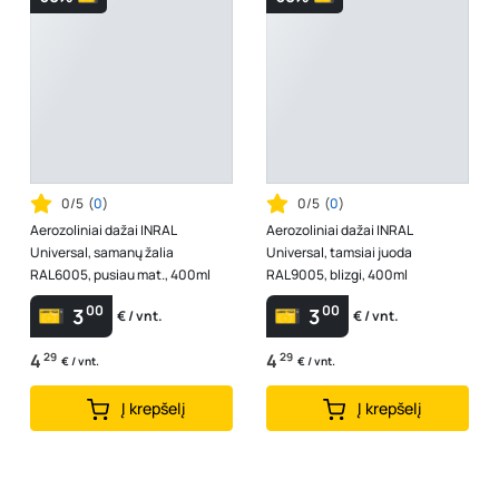
0/5
(
0
)
0/5
(
0
)
Aerozoliniai dažai INRAL
Aerozoliniai dažai INRAL
Universal, samanų žalia
Universal, tamsiai juoda
RAL6005, pusiau mat., 400ml
RAL9005, blizgi, 400ml
00
00
3
3
€ / vnt.
€ / vnt.
4
29
4
29
€ / vnt.
€ / vnt.
Į krepšelį
Į krepšelį