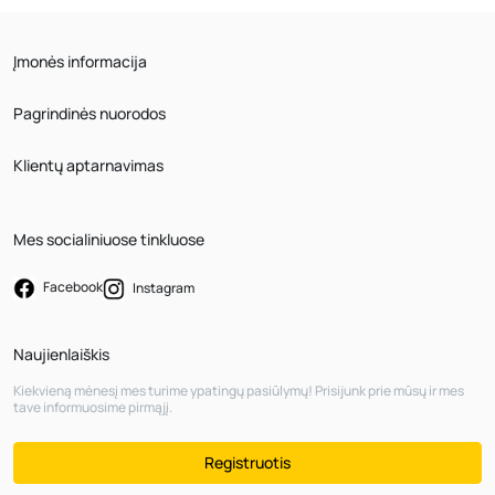
Įmonės informacija
Pagrindinės nuorodos
Klientų aptarnavimas
Mes socialiniuose tinkluose
Facebook
Instagram
Naujienlaiškis
Kiekvieną mėnesį mes turime ypatingų pasiūlymų! Prisijunk prie mūsų ir mes
tave informuosime pirmąjį.
Registruotis