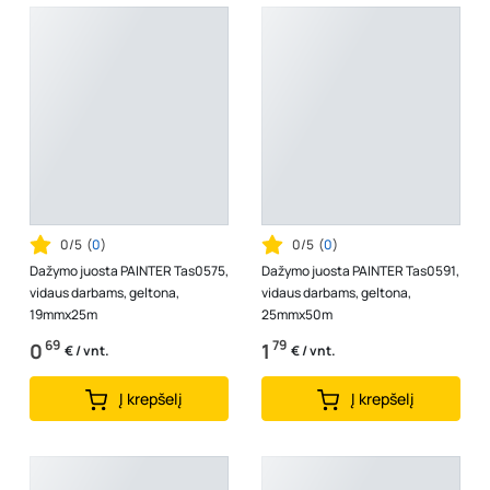
0/5
(
0
)
0/5
(
0
)
Dažymo juosta PAINTER Tas0575,
Dažymo juosta PAINTER Tas0591,
vidaus darbams, geltona,
vidaus darbams, geltona,
19mmx25m
25mmx50m
69
79
0
1
€ / vnt.
€ / vnt.
Į krepšelį
Į krepšelį