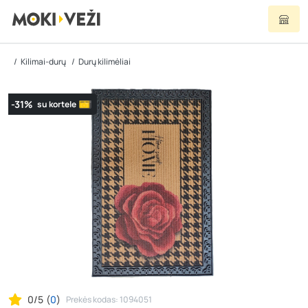
Kilimai-durų
Durų kilimėliai
-31%
su kortele
0/5
(
0
)
Prekės kodas: 1094051