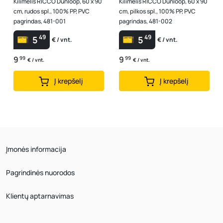
Kilimėlis RICCO Dunloop, 60 x 90
Kilimėlis RICCO Dunloop, 60 x 90
cm, rudos spl., 100% PP, PVC
cm, pilkos spl., 100% PP, PVC
pagrindas, 481-001
pagrindas, 481-002
49
49
5
5
€ / vnt.
€ / vnt.
9
99
9
99
€ / vnt.
€ / vnt.
Į krepšelį
Į krepšelį
Įmonės informacija
Pagrindinės nuorodos
Klientų aptarnavimas