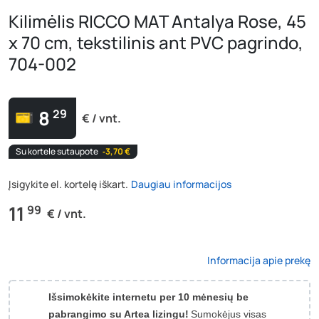
Kilimėlis RICCO MAT Antalya Rose, 45
x 70 cm, tekstilinis ant PVC pagrindo,
704-002
8
29
€ / vnt.
Su kortele sutaupote
‐3,70 €
Įsigykite el. kortelę iškart.
Daugiau informacijos
11
99
€ / vnt.
Informacija apie prekę
Išsimokėkite internetu per 10 mėnesių be
pabrangimo su Artea lizingu!
Sumokėjus visas