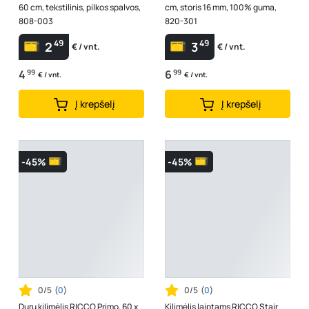
60 cm, tekstilinis, pilkos spalvos,
cm, storis 16 mm, 100% guma,
808-003
820-301
49
49
2
3
€ / vnt.
€ / vnt.
4
99
6
99
€ / vnt.
€ / vnt.
Į krepšelį
Į krepšelį
-45%
-45%
0/5
(
0
)
0/5
(
0
)
Durų kilimėlis RICCO Primo, 60 x
Kilimėlis laiptams RICCO Stair