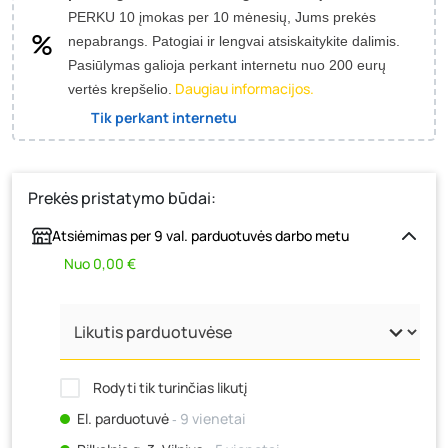
PERKU 10 įmokas per 10 mėnesių, Jums prekės
nepabrangs.
Patogiai ir lengvai atsiskaitykite dalimis.
Pasiūlymas galioja perkant internetu nuo 200 eurų
Daugiau informacijos.
vertės krepšelio.
Tik perkant internetu
Prekės pristatymo būdai:
Atsiėmimas per 9 val. parduotuvės darbo metu
Nuo 0,00 €
Rodyti tik turinčias likutį
El. parduotuvė
‐ 9 vienetai