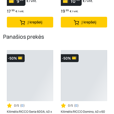
9
10
€ / vnt.
€ / vnt.
17
99
19
99
€ / vnt.
€ / vnt.
Į krepšelį
Į krepšelį
Panašios prekės
-50%
-50%
0/5
(
0
)
0/5
(
0
)
Kilimėlis RICCO Seria 600A, 40 x
Kilimėlis RICCO Domino, 40 x 60