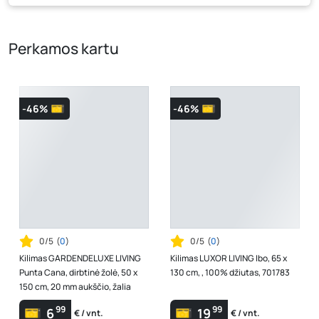
kaina, kuri galioja pirkimo metu.
Perkamos kartu
-46%
-46%
0/5
(
0
)
0/5
(
0
)
Kilimas GARDENDELUXE LIVING
Kilimas LUXOR LIVING Ibo, 65 x
Punta Cana, dirbtinė žolė, 50 x
130 cm, , 100% džiutas, 701783
150 cm, 20 mm aukščio, žalia
99
99
6
19
€ / vnt.
€ / vnt.