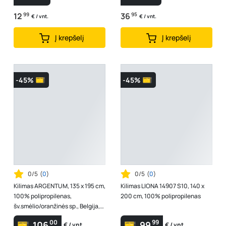
12
99
36
95
€ / vnt.
€ / vnt.
Į krepšelį
Į krepšelį
-45%
-45%
0/5
(
0
)
0/5
(
0
)
Kilimas ARGENTUM, 135 x 195 cm,
Kilimas LIONA 14907 S10, 140 x
100% polipropilenas,
200 cm, 100% polipropilenas
šv.smėlio/oranžinės sp., Belgija,
63807828004
00
99
106
99
€ / vnt.
€ / vnt.