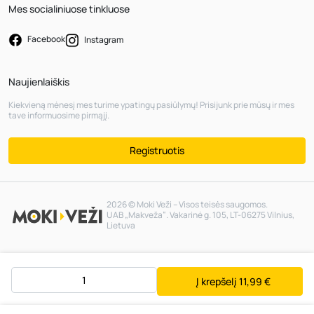
Mes socialiniuose tinkluose
Facebook
Instagram
Naujienlaiškis
Kiekvieną mėnesį mes turime ypatingų pasiūlymų! Prisijunk prie mūsų ir mes
tave informuosime pirmąjį.
Registruotis
2026 © Moki Veži – Visos teisės saugomos.
UAB „Makveža“. Vakarinė g. 105, LT-06275 Vilnius,
Lietuva
Į krepšelį
11,99 €