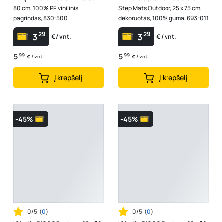
80 cm, 100% PP, vinilinis
Step Mats Outdoor, 25 x 75 cm,
pagrindas, 830-500
dekoruotas, 100% guma, 693-011
29
29
3
3
€ / vnt.
€ / vnt.
5
99
5
99
€ / vnt.
€ / vnt.
Į krepšelį
Į krepšelį
-45%
-45%
0/5
(
0
)
0/5
(
0
)