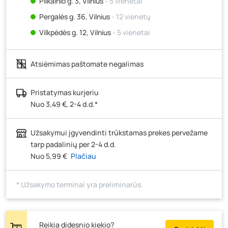
Pilkalnio g. 3, Vilnius
- 5 vienetai
Pergalės g. 36, Vilnius
- 12 vienetų
Vilkpėdės g. 12, Vilnius
- 5 vienetai
Ateities g. 15, Vilnius
- 6 vienetai
Atsiėmimas paštomate negalimas
Kauno r., Narsiečių k., Vytauto g. 183, Kaunas
- 6
vienetai
Šilutės pl. 83A, Klaipėda
- 6 vienetai
Pristatymas kurjeriu
Nuo 3,49 €, 2-4 d.d.*
Pramonės g. 7, Šiauliai
- 6 vienetai
Klaipėdos g. 170R, Panevėžys
- 3 vienetai
Užsakymui įgyvendinti trūkstamas prekes pervežame
Santaikos g. 26B, Alytus
- 9 vienetai
tarp padalinių per 2-4 d.d.
J. Basanavičiaus g. 6, Utena
- 13 vienetų
Nuo 5,99 €
Plačiau
Novočėbės k. 3, Kėdainiai
- 9 vienetai
* Užsakymo terminai yra preliminarūs.
Kauno g. 160, Marijampolė
- 13 vienetų
Skuodo g. 41, Mažeikiai
- 11 vienetų
Tiekimo g. 4, Biržai
- 0 vienetų
Reikia didesnio kiekio?