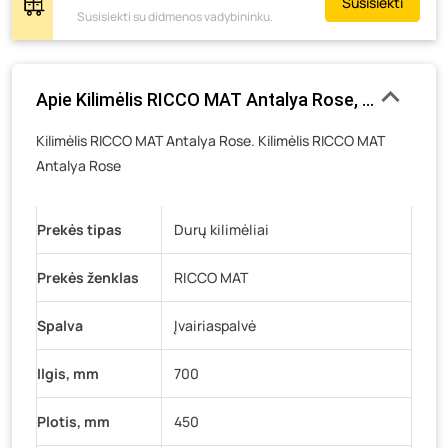
Susisiekti
Žemaičių g. 2, Raseiniai
- 0 vienetų
Susisiekti su didmenos vadybininku.
Pramonės g. 6E, Šilutė
- 0 vienetų
Gedimino g. 54, Tauragė
- 0 vienetų
Apie Kilimėlis RICCO MAT Antalya Rose, 45 x 70 cm,
Luokės g. 82, Telšiai
- 0 vienetų
Veteranų g. 11, Visaginas
- 8 vienetai
Kilimėlis RICCO MAT Antalya Rose. Kilimėlis RICCO MAT
Antalya Rose
Baravykų g. 1, Druskininkai
- 0 vienetų
Vilniaus g. 89D, Ukmergė
- 0 vienetų
K. Donelaičio g. 17, Rokiškis
- 0 vienetų
Prekės tipas
Durų kilimėliai
Šaltupės g. 64, Zarasai
- 0 vienetų
Prekės ženklas
RICCO MAT
Spalva
Įvairiaspalvė
Ilgis, mm
700
Plotis, mm
450