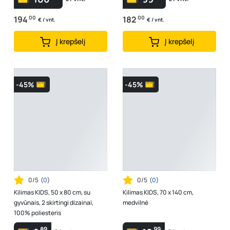
194
00
182
00
€ / vnt.
€ / vnt.
Į krepšelį
Į krepšelį
-45%
-45%
0/5
(
0
)
0/5
(
0
)
Kilimas KIDS, 50 x 80 cm, su
Kilimas KIDS, 70 x 140 cm,
gyvūnais, 2 skirtingi dizainai,
medvilnė
100% poliesteris
89
99