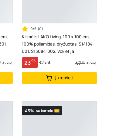
0/5
(
0
)
 cm,
Kilimėlis LAKO Living, 100 x 100 cm,
301
100% poliamidas, dryžuotas, S14184-
001/S13084-002, Vokietija
95
23
9
47
95
€ / vnt.
€ / vnt.
€ / vnt.
Į krepšelį
-45%
su kortele