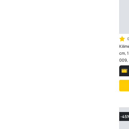
Kilim
cm, 
009, 
-45