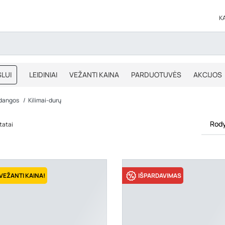
K
LUI
LEIDINIAI
VEŽANTI KAINA
PARDUOTUVĖS
AKCIJOS
BLOGAS
IŠPARDAVIMAS
 dangos
Kilimai-durų
Rody
tatai
VEŽANTI KAINA!
IŠPARDAVIMAS