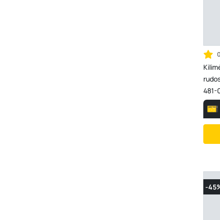
Kilim
rudos
481-
-45