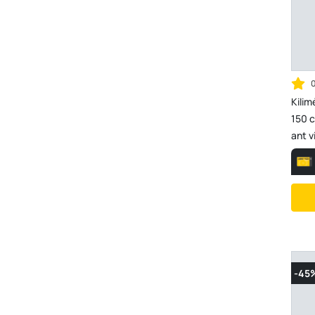
Kili
150 c
ant v
-45