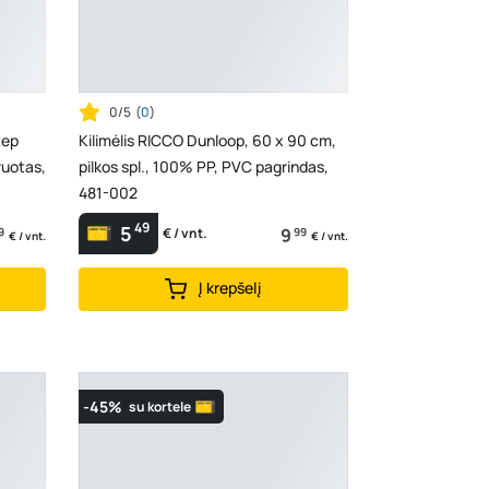
0/5
(
0
)
tep
Kilimėlis RICCO Dunloop, 60 x 90 cm,
ruotas,
pilkos spl., 100% PP, PVC pagrindas,
481-002
49
5
9
9
99
€ / vnt.
€ / vnt.
€ / vnt.
Į krepšelį
-45%
su kortele