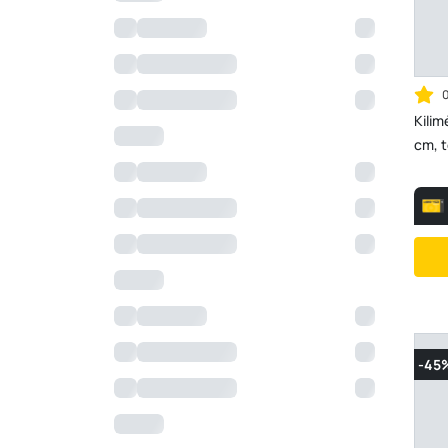
Kilim
cm, t
-45