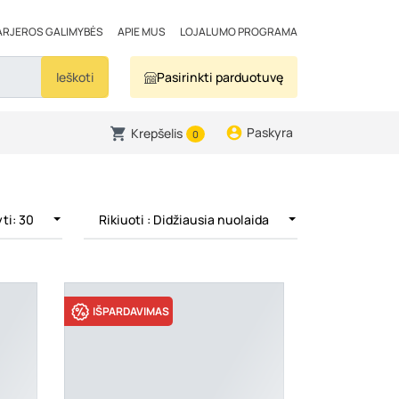
ARJEROS GALIMYBĖS
APIE MUS
LOJALUMO PROGRAMA
Ieškoti
Pasirinkti parduotuvę
Paskyra
Krepšelis
0
ti: 30
Rikiuoti
: Didžiausia nuolaida
IŠPARDAVIMAS