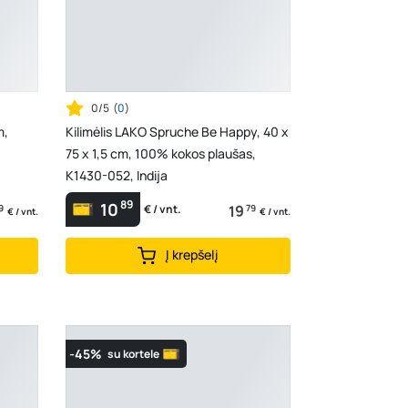
0/5
(
0
)
m,
Kilimėlis LAKO Spruche Be Happy, 40 x
75 x 1,5 cm, 100% kokos plaušas,
K1430-052, Indija
89
10
9
19
79
€ / vnt.
€ / vnt.
€ / vnt.
Į krepšelį
-45%
su kortele