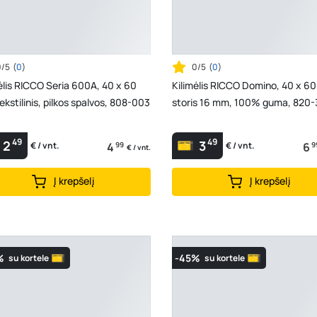
0/5
(
0
)
0/5
(
0
)
ėlis RICCO Seria 600A, 40 x 60
Kilimėlis RICCO Domino, 40 x 60
ekstilinis, pilkos spalvos, 808-003
storis 16 mm, 100% guma, 820-
49
49
2
3
4
99
6
9
€ / vnt.
€ / vnt.
€ / vnt.
Į krepšelį
Į krepšelį
%
-45%
su kortele
su kortele