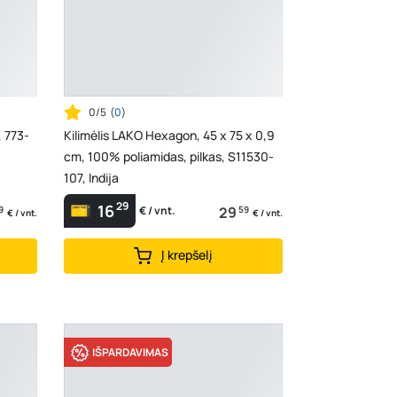
0/5
(
0
)
, 773-
Kilimėlis LAKO Hexagon, 45 x 75 x 0,9
cm, 100% poliamidas, pilkas, S11530-
107, Indija
29
16
9
29
59
€ / vnt.
€ / vnt.
€ / vnt.
Į krepšelį
IŠPARDAVIMAS