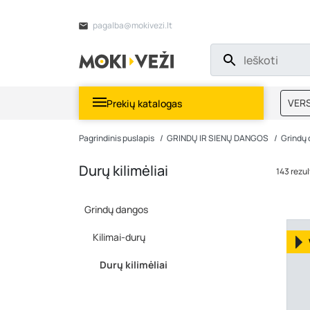
pagalba@mokivezi.lt
VERS
Prekių katalogas
MOKI
Pagrindinis puslapis
GRINDŲ IR SIENŲ DANGOS
Grindų
Durų kilimėliai
143 rezul
Grindų dangos
Kilimai-durų
Durų kilimėliai