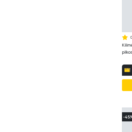
Kilim
pilko
-45