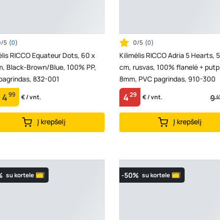
0/5
(
0
)
0/5
(
0
)
ėlis RICCO Equateur Dots, 60 x
Kilimėlis RICCO Adria 5 Hearts, 
m, Black-Brown/Blue, 100% PP,
cm, rusvas, 100% flanelė + putp
pagrindas, 832-001
8mm, PVC pagrindas, 910-300
99
29
4
4
9
4
€ / vnt.
€ / vnt.
Į krepšelį
Į krepšelį
%
-50%
su kortele
su kortele