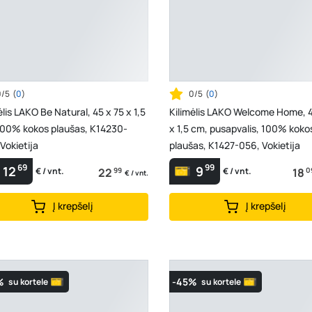
0/5
(
0
)
0/5
(
0
)
ėlis LAKO Be Natural, 45 x 75 x 1,5
Kilimėlis LAKO Welcome Home, 4
100% kokos plaušas, K14230-
x 1,5 cm, pusapvalis, 100% koko
Vokietija
plaušas, K1427-056, Vokietija
69
99
12
9
22
99
18
0
€ / vnt.
€ / vnt.
€ / vnt.
Į krepšelį
Į krepšelį
%
-45%
su kortele
su kortele