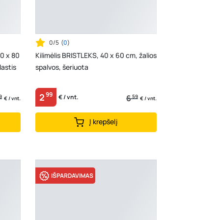
0/5
(
0
)
50 x 80
Kilimėlis BRISTLEKS, 40 x 60 cm, žalios
lastis
spalvos, šeriuota
99
2
9
6
59
€ / vnt.
€ / vnt.
€ / vnt.
Į krepšelį
IŠPARDAVIMAS