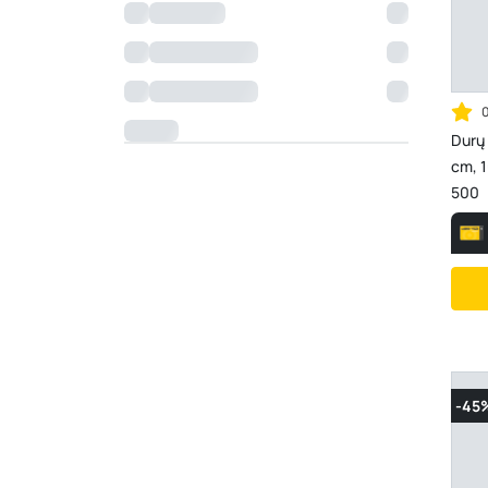
Durų 
cm, 100% PP, vinilinis pagrindas, 830-
500
-45