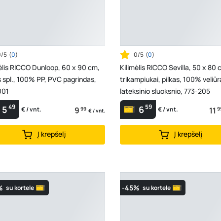
0/5
(
0
)
0/5
(
0
)
ėlis RICCO Dunloop, 60 x 90 cm,
Kilimėlis RICCO Sevilla, 50 x 80 
 spl., 100% PP, PVC pagrindas,
trikampiukai, pilkas, 100% veliūr
001
lateksinio sluoksnio, 773-205
49
59
5
6
9
99
11
9
€ / vnt.
€ / vnt.
€ / vnt.
Į krepšelį
Į krepšelį
%
-45%
su kortele
su kortele