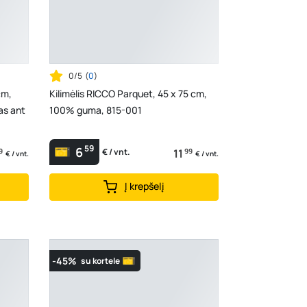
0/5
(
0
)
cm,
Kilimėlis RICCO Parquet, 45 x 75 cm,
as ant
100% guma, 815-001
59
6
9
11
99
€ / vnt.
€ / vnt.
€ / vnt.
Į krepšelį
-45%
su kortele