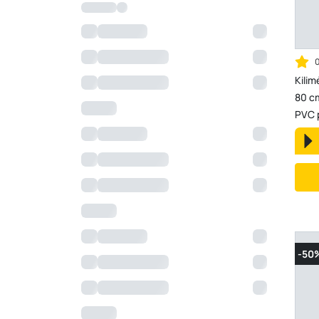
Kilim
80 c
PVC 
-50