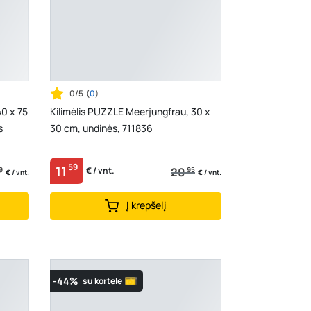
0/5
(
0
)
0 x 75
Kilimėlis PUZZLE Meerjungfrau, 30 x
s
30 cm, undinės, 711836
59
11
9
20
95
€ / vnt.
€ / vnt.
€ / vnt.
Į krepšelį
-44%
su kortele