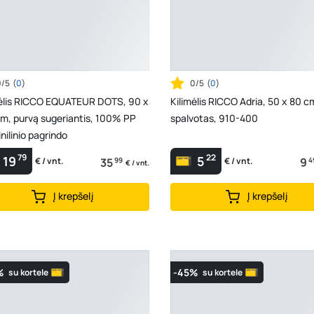
0/5
(
0
)
0/5
(
0
)
mėlis RICCO EQUATEUR DOTS, 90 x
Kilimėlis RICCO Adria, 50 x 80 c
m, purvą sugeriantis, 100% PP
spalvotas, 910-400
inilinio pagrindo
79
22
19
5
35
99
9
4
€ / vnt.
€ / vnt.
€ / vnt.
Į krepšelį
Į krepšelį
%
-45%
su kortele
su kortele