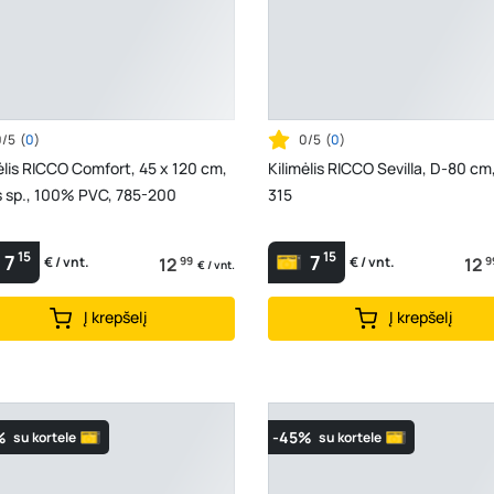
0/5
(
0
)
0/5
(
0
)
ėlis RICCO Comfort, 45 x 120 cm,
Kilimėlis RICCO Sevilla, D-80 cm
s sp., 100% PVC, 785-200
315
15
15
7
7
12
99
12
9
€ / vnt.
€ / vnt.
€ / vnt.
Į krepšelį
Į krepšelį
%
-45%
su kortele
su kortele