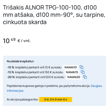
Trišakis ALNOR TPG-100-100, d100
mm atšaka, d100 mm-90°, su tarpine,
cinkuota skarda
10
49
€ / vnt.
Nuolaida krepšeliui:
-10 %
krepšeliui perkant virš 10 € su kodu:
NAMAI10
-15 %
krepšeliui perkant virš 150 € su kodu:
NAMAI15
-20 %
krepšeliui perkant virš 500 € su kodu:
NAMAI20
Papildomas kuponas galioja ir prekėms, jau pažymėtoms akcija.
Daugiau
informacijos
Iki akcijos pabaigos liko:
0 d. 0 h 0 min 0 s