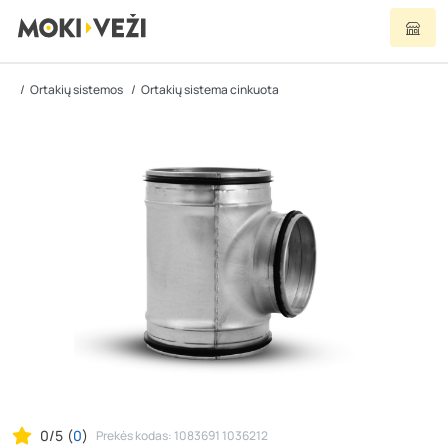
Ortakių sistemos
Ortakių sistema cinkuota
0/5
(
0
)
Prekės kodas: 1083691 1036212