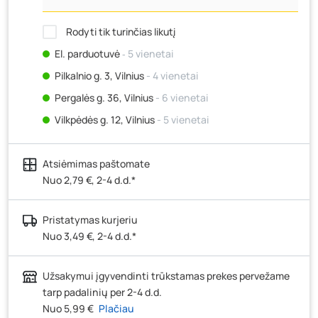
Rodyti tik turinčias likutį
El. parduotuvė
‐ 5 vienetai
Pilkalnio g. 3, Vilnius
- 4 vienetai
Pergalės g. 36, Vilnius
- 6 vienetai
Vilkpėdės g. 12, Vilnius
- 5 vienetai
Ateities g. 15, Vilnius
- 6 vienetai
Atsiėmimas paštomate
Kauno r., Narsiečių k., Vytauto g. 183, Kaunas
- 3
vienetai
Nuo 2,79 €, 2-4 d.d.*
Šilutės pl. 83A, Klaipėda
- 5 vienetai
Pristatymas kurjeriu
Pramonės g. 7, Šiauliai
- 4 vienetai
Nuo 3,49 €, 2-4 d.d.*
Klaipėdos g. 170R, Panevėžys
- 5 vienetai
Santaikos g. 26B, Alytus
- 5 vienetai
Užsakymui įgyvendinti trūkstamas prekes pervežame
J. Basanavičiaus g. 6, Utena
- 4 vienetai
tarp padalinių per 2-4 d.d.
Nuo 5,99 €
Plačiau
Novočėbės k. 3, Kėdainiai
- 5 vienetai