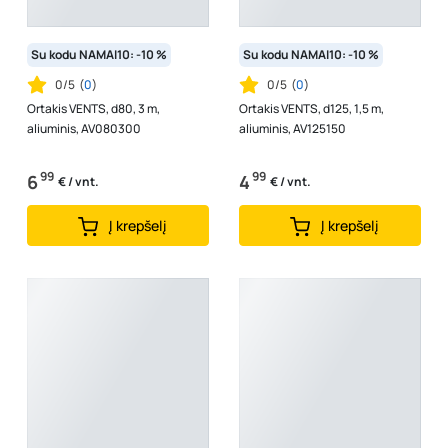
Su kodu NAMAI10: -10 %
Su kodu NAMAI10: -10 %
0/5
(
0
)
0/5
(
0
)
Ortakis VENTS, d80, 3 m,
Ortakis VENTS, d125, 1,5 m,
aliuminis, AV080300
aliuminis, AV125150
99
99
6
4
€ / vnt.
€ / vnt.
Į krepšelį
Į krepšelį