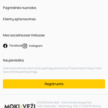
Pagrindinės nuorodos
Klientų aptarnavimas
Mes socialiniuose tinkluose
Facebook
Instagram
Naujienlaiškis
Kiekvieną mėnesį mes turime ypatingų pasiūlymų! Prisijunk prie mūsų ir mes
tave informuosime pirmąjį.
Registruotis
2026 © Moki Veži – Visos teisės saugomos.
UAB „Makveža“. Vakarinė g. 105, LT-06275 Vilnius,