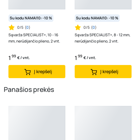
Su kodu NAMAI10: -10 %
Su kodu NAMAI10: -10 %
0/5
(
0
)
0/5
(
0
)
Sąvarža SPECIALIST+, 10 - 16
Sąvarža SPECIALIST+, 8 - 12 mm,
mm, nerūdijančio plieno, 2 vnt.
nerūdijančio plieno, 2 vnt.
99
99
1
1
€ / vnt.
€ / vnt.
Į krepšelį
Į krepšelį
Panašios prekės