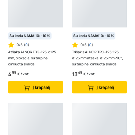
Su kodu NAMAI10: -10 %
Su kodu NAMAI10: -10 %
0/5
(
0
)
0/5
(
0
)
Atšaka ALNOR FBG-125, d125
Trišakis ALNOR TPG-125-125,
mm, plokščia, su tarpine,
d125 mm atšaka, d125 mm-90°,
cinkuota skarda
su tarpine, cinkuota skarda
99
49
4
13
€ / vnt.
€ / vnt.
Į krepšelį
Į krepšelį