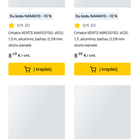
Su kodu NAMAI10: -10 %
Su kodu NAMAI10: -10 %
0/5
(
0
)
0/5
(
0
)
Ortakis VENTS AVN100150, d100,
Ortakis VENTS AVN125150, d125,
1,5 m, aliuminis, baltas, 0,08 mm.
1,5, aliuminis, baltas, 0,08 mm.
storio sienelė
storio sienelė
49
99
8
8
€ / vnt.
€ / vnt.
Į krepšelį
Į krepšelį