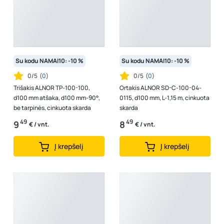
Su kodu NAMAI10: -10 %
Su kodu NAMAI10: -10 %
0/5
(
0
)
0/5
(
0
)
Trišakis ALNOR TP-100-100,
Ortakis ALNOR SD-C-100-04-
d100 mm atšaka, d100 mm-90°,
0115, d100 mm, L-1,15 m, cinkuota
be tarpinės, cinkuota skarda
skarda
49
49
9
8
€ / vnt.
€ / vnt.
Į krepšelį
Į krepšelį