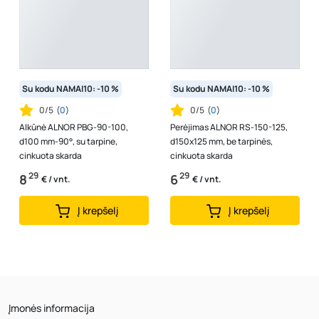
Su kodu NAMAI10: -10 %
Su kodu NAMAI10: -10 %
0/5
(
0
)
0/5
(
0
)
Alkūnė ALNOR PBG-90-100,
Perėjimas ALNOR RS-150-125,
d100 mm-90°, su tarpine,
d150x125 mm, be tarpinės,
cinkuota skarda
cinkuota skarda
29
29
8
6
€ / vnt.
€ / vnt.
Į krepšelį
Į krepšelį
Įmonės informacija