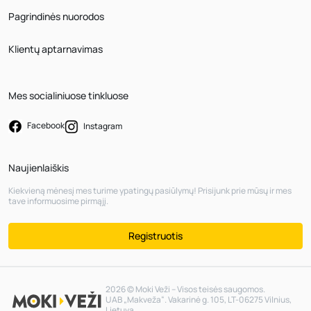
Pagrindinės nuorodos
Klientų aptarnavimas
Mes socialiniuose tinkluose
Facebook
Instagram
Naujienlaiškis
Kiekvieną mėnesį mes turime ypatingų pasiūlymų! Prisijunk prie mūsų ir mes
tave informuosime pirmąjį.
Registruotis
2026 © Moki Veži – Visos teisės saugomos.
UAB „Makveža“. Vakarinė g. 105, LT-06275 Vilnius,
Lietuva