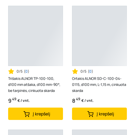
0/5
(
0
)
0/5
(
0
)
Trišakis ALNOR TP-100-100,
Ortakis ALNOR SD-C-100-04-
d100 mm atšaka, d100 mm-90°,
0115, d100 mm, L-1,15 m, cinkuota
be tarpinės, cinkuota skarda
skarda
49
49
9
8
€ / vnt.
€ / vnt.
Į krepšelį
Į krepšelį