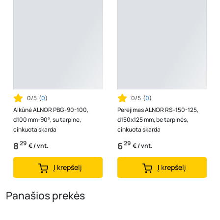
0/5
(
0
)
0/5
(
0
)
Alkūnė ALNOR PBG-90-100,
Perėjimas ALNOR RS-150-125,
d100 mm-90°, su tarpine,
d150x125 mm, be tarpinės,
cinkuota skarda
cinkuota skarda
29
29
8
6
€ / vnt.
€ / vnt.
Į krepšelį
Į krepšelį
Panašios prekės