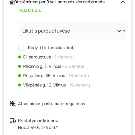
Atsiėmimas per 9 val. parduotuvės darbo metu
Nuo 0,00 €
Rodyti tik turinčias likutį
El. parduotuvė
‐ 5 vienetai
Pilkalnio g. 3, Vilnius
- 5 vienetai
Pergalės g. 36, Vilnius
- 18 vienetų
Vilkpėdės g. 12, Vilnius
- 19 vienetų
Ateities g. 15, Vilnius
- 6 vienetai
Atsiėmimas paštomate negalimas
Kauno r., Narsiečių k., Vytauto g. 183, Kaunas
- 13
vienetų
Šilutės pl. 83A, Klaipėda
- 12 vienetų
Pristatymas kurjeriu
Nuo 3,49 €, 2-4 d.d.*
Pramonės g. 7, Šiauliai
- 4 vienetai