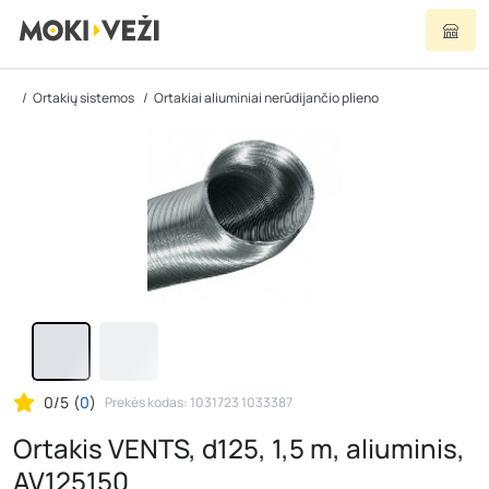
Ortakių sistemos
Ortakiai aliuminiai nerūdijančio plieno
0/5
(
0
)
Prekės kodas: 1031723 1033387
Ortakis VENTS, d125, 1,5 m, aliuminis,
AV125150