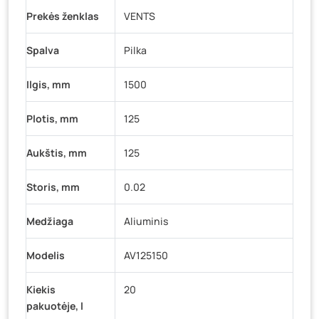
Prekės ženklas
VENTS
Šaltupės g. 64, Zarasai
- 0 vienetų
Spalva
Pilka
Ilgis, mm
1500
Plotis, mm
125
Aukštis, mm
125
Storis, mm
0.02
Medžiaga
Aliuminis
Modelis
AV125150
Kiekis
20
pakuotėje, l