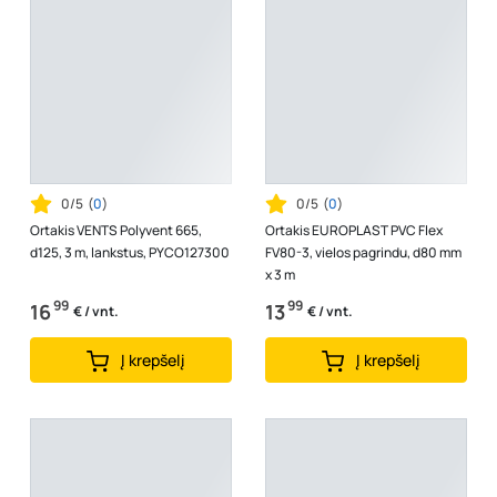
0/5
(
0
)
0/5
(
0
)
Ortakis VENTS Polyvent 665,
Ortakis EUROPLAST PVC Flex
d125, 3 m, lankstus, PYCO127300
FV80-3, vielos pagrindu, d80 mm
x 3 m
99
99
16
13
€ / vnt.
€ / vnt.
Į krepšelį
Į krepšelį