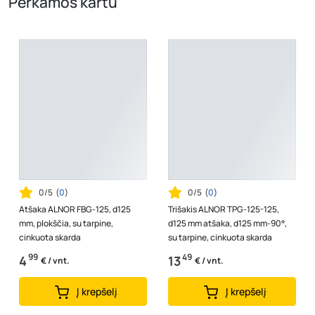
Perkamos kartu
0/5
(
0
)
0/5
(
0
)
Atšaka ALNOR FBG-125, d125
Trišakis ALNOR TPG-125-125,
mm, plokščia, su tarpine,
d125 mm atšaka, d125 mm-90°,
cinkuota skarda
su tarpine, cinkuota skarda
99
49
4
13
€ / vnt.
€ / vnt.
Į krepšelį
Į krepšelį