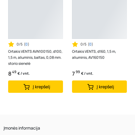
0/5
(
0
)
0/5
(
0
)
Ortakis VENTS AVN100150, d100,
Ortakis VENTS, d160, 1,5 m,
1,5 m, aliuminis, baltas, 0,08 mm.
aliuminis, AV160150
storio sienelė
49
99
8
7
€ / vnt.
€ / vnt.
Į krepšelį
Į krepšelį
Įmonės informacija