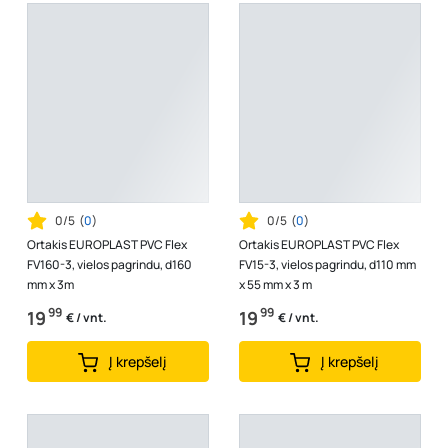
0/5
(
0
)
0/5
(
0
)
Ortakis EUROPLAST PVC Flex
Ortakis EUROPLAST PVC Flex
FV160-3, vielos pagrindu, d160
FV15-3, vielos pagrindu, d110 mm
mm x 3m
x 55 mm x 3 m
99
99
19
19
€ / vnt.
€ / vnt.
Į krepšelį
Į krepšelį