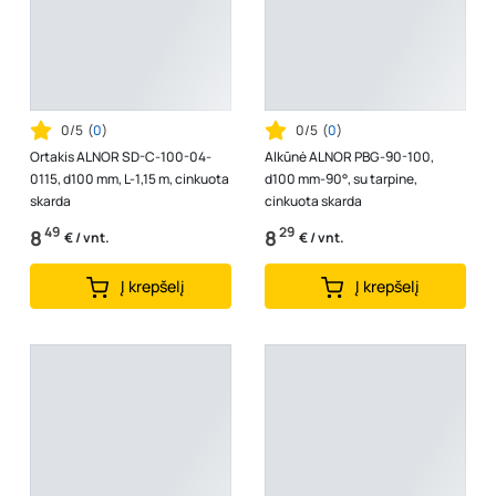
0/5
(
0
)
0/5
(
0
)
Ortakis ALNOR SD-C-100-04-
Alkūnė ALNOR PBG-90-100,
0115, d100 mm, L-1,15 m, cinkuota
d100 mm-90°, su tarpine,
skarda
cinkuota skarda
49
29
8
8
€ / vnt.
€ / vnt.
Į krepšelį
Į krepšelį