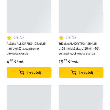
0/5
(
0
)
0/5
(
0
)
Atšaka ALNOR FBG-125, d125
Trišakis ALNOR TPG-125-125,
mm, plokščia, su tarpine,
d125 mm atšaka, d125 mm-90°,
cinkuota skarda
su tarpine, cinkuota skarda
99
49
4
13
€ / vnt.
€ / vnt.
Į krepšelį
Į krepšelį