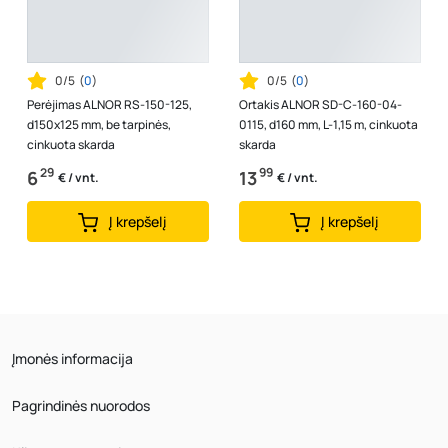
0/5
(
0
)
0/5
(
0
)
Perėjimas ALNOR RS-150-125,
Ortakis ALNOR SD-C-160-04-
d150x125 mm, be tarpinės,
0115, d160 mm, L-1,15 m, cinkuota
cinkuota skarda
skarda
29
99
6
13
€ / vnt.
€ / vnt.
Į krepšelį
Į krepšelį
Įmonės informacija
Pagrindinės nuorodos