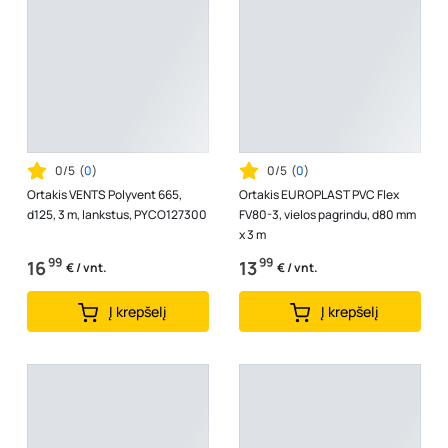
0/5
(
0
)
0/5
(
0
)
Ortakis VENTS Polyvent 665,
Ortakis EUROPLAST PVC Flex
d125, 3 m, lankstus, PYCO127300
FV80-3, vielos pagrindu, d80 mm
x 3 m
99
99
16
13
€ / vnt.
€ / vnt.
Į krepšelį
Į krepšelį