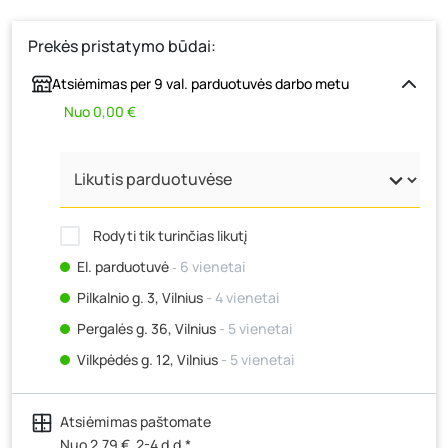
Prekės pristatymo būdai:
Atsiėmimas per 9 val. parduotuvės darbo metu
Nuo 0,00 €
Rodyti tik turinčias likutį
El. parduotuvė
‐ 6 vienetai
Pilkalnio g. 3, Vilnius
- 4 vienetai
Pergalės g. 36, Vilnius
- 5 vienetai
Vilkpėdės g. 12, Vilnius
- 5 vienetai
Ateities g. 15, Vilnius
- 5 vienetai
Atsiėmimas paštomate
Kauno r., Narsiečių k., Vytauto g. 183, Kaunas
- 4
vienetai
Nuo 2,79 €, 2-4 d.d.*