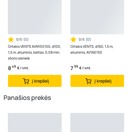
0/5
(
0
)
0/5
(
0
)
Ortakis VENTS AVN100150, d100,
Ortakis VENTS, d160, 1,5 m,
1,5 m, aliuminis, baltas, 0,08 mm.
aliuminis, AV160150
storio sienelė
49
99
8
7
€ / vnt.
€ / vnt.
Į krepšelį
Į krepšelį
Panašios prekės