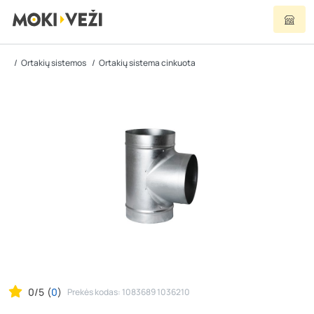
Ortakių sistemos
Ortakių sistema cinkuota
0/5
(
0
)
Prekės kodas: 1083689 1036210