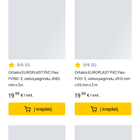
0/5
(
0
)
0/5
(
0
)
Ortakis EUROPLAST PVC Flex
Ortakis EUROPLAST PVC Flex
FV160-3, vielos pagrindu, d160
FV15-3, vielos pagrindu, d110 mm
mm x 3m
x 55 mm x 3 m
99
99
19
19
€ / vnt.
€ / vnt.
Į krepšelį
Į krepšelį