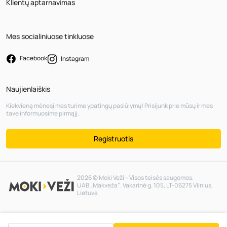
Klientų aptarnavimas
Mes socialiniuose tinkluose
Facebook
Instagram
Naujienlaiškis
Kiekvieną mėnesį mes turime ypatingų pasiūlymų! Prisijunk prie mūsų ir mes
tave informuosime pirmąjį.
Registruotis
2026 © Moki Veži – Visos teisės saugomos.
UAB „Makveža“. Vakarinė g. 105, LT-06275 Vilnius,
Lietuva