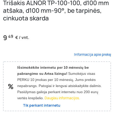
Trišakis ALNOR TP-100-100, d100 mm
atšaka, d100 mm-90°, be tarpinės,
cinkuota skarda
9
49
€ / vnt.
Informacija apie prekę
Išsimokėkite internetu per 10 mėnesių be
pabrangimo su Artea lizingu!
Sumokėjus visas
PERKU 10 įmokas per 10 mėnesių, Jums prekės
nepabrangs.
Patogiai ir lengvai atsiskaitykite dalimis.
Pasiūlymas galioja perkant internetu nuo 200 eurų
Daugiau informacijos.
vertės krepšelio.
Tik perkant internetu