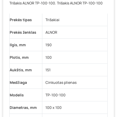
Trišakis ALNOR TP-100-100. Trišakis ALNOR TP-100-100
Baravykų g. 1, Druskininkai
- 0 vienetų
Vilniaus g. 89D, Ukmergė
- 0 vienetų
Prekės tipas
K. Donelaičio g. 17, Rokiškis
Trišakiai
- 5 vienetai
Šaltupės g. 64, Zarasai
- 0 vienetų
Prekės ženklas
ALNOR
Ilgis, mm
190
Plotis, mm
100
Aukštis, mm
151
Medžiaga
Cinkuotas plienas
Modelis
TP-100-100
Diametras, mm
100 x 100