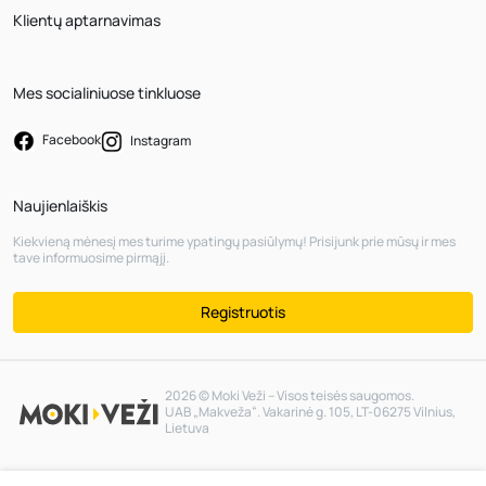
Klientų aptarnavimas
Mes socialiniuose tinkluose
Facebook
Instagram
Naujienlaiškis
Kiekvieną mėnesį mes turime ypatingų pasiūlymų! Prisijunk prie mūsų ir mes
tave informuosime pirmąjį.
Registruotis
2026 © Moki Veži – Visos teisės saugomos.
UAB „Makveža“. Vakarinė g. 105, LT-06275 Vilnius,
Lietuva