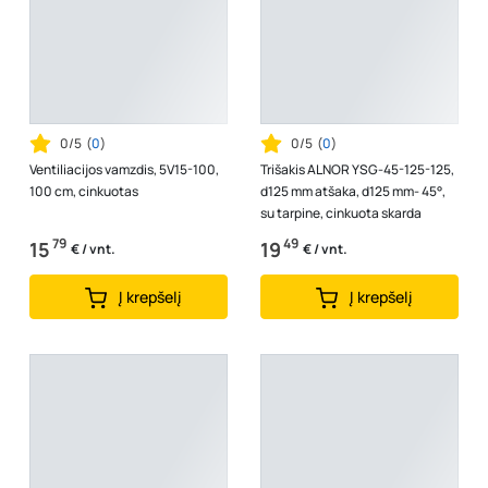
0/5
(
0
)
0/5
(
0
)
Ventiliacijos vamzdis, 5V15-100,
Trišakis ALNOR YSG-45-125-125,
100 cm, cinkuotas
d125 mm atšaka, d125 mm- 45°,
su tarpine, cinkuota skarda
79
49
15
19
€ / vnt.
€ / vnt.
Į krepšelį
Į krepšelį