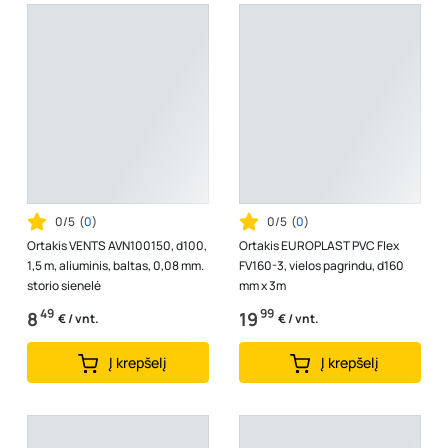
0/5
(
0
)
0/5
(
0
)
Ortakis VENTS AVN100150, d100,
Ortakis EUROPLAST PVC Flex
1,5 m, aliuminis, baltas, 0,08 mm.
FV160-3, vielos pagrindu, d160
storio sienelė
mm x 3m
49
99
8
19
€ / vnt.
€ / vnt.
Į krepšelį
Į krepšelį