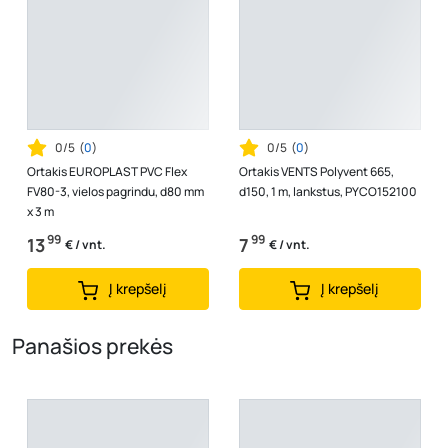
0/5
(
0
)
0/5
(
0
)
Ortakis EUROPLAST PVC Flex
Ortakis VENTS Polyvent 665,
FV80-3, vielos pagrindu, d80 mm
d150, 1 m, lankstus, PYCO152100
x 3 m
99
99
13
7
€ / vnt.
€ / vnt.
Į krepšelį
Į krepšelį
Panašios prekės