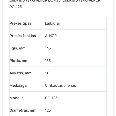
Laikiklis ortakiui ALNOR DC-125. Laikiklis ortakiui ALNOR
Baravykų g. 1, Druskininkai
- 0 vienetų
DC-125
Vilniaus g. 89D, Ukmergė
- 0 vienetų
K. Donelaičio g. 17, Rokiškis
- 26 vienetai
Prekės tipas
Laikikliai
Šaltupės g. 64, Zarasai
- 0 vienetų
Prekės ženklas
ALNOR
Ilgis, mm
145
Plotis, mm
135
Aukštis, mm
20
Medžiaga
Cinkuotas plienas
Modelis
DC-125
Diametras, mm
125