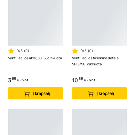
0/5
(
0
)
0/5
(
0
)
Ventiliacijos aklė, 5G15, cinkuota
Ventiliacijos fasoninė detalė,
5F15/90, cinkuota
99
59
3
10
€ / vnt.
€ / vnt.
Į krepšelį
Į krepšelį