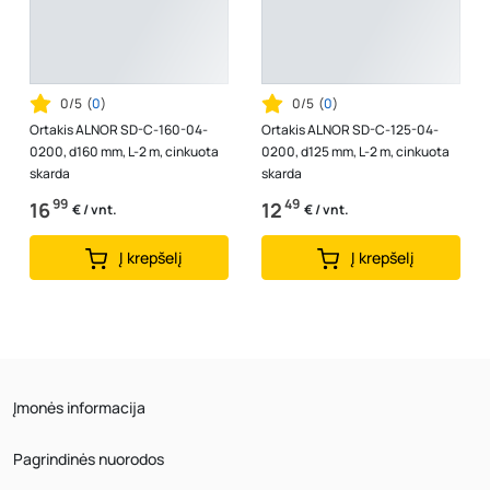
0/5
(
0
)
0/5
(
0
)
Ortakis ALNOR SD-C-160-04-
Ortakis ALNOR SD-C-125-04-
0200, d160 mm, L-2 m, cinkuota
0200, d125 mm, L-2 m, cinkuota
skarda
skarda
99
49
16
12
€ / vnt.
€ / vnt.
Į krepšelį
Į krepšelį
Įmonės informacija
Pagrindinės nuorodos