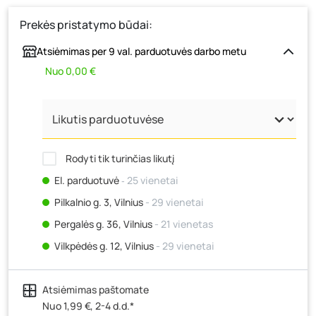
Prekės pristatymo būdai:
Atsiėmimas per 9 val. parduotuvės darbo metu
Nuo 0,00 €
Rodyti tik turinčias likutį
El. parduotuvė
‐ 25 vienetai
Pilkalnio g. 3, Vilnius
- 29 vienetai
Pergalės g. 36, Vilnius
- 21 vienetas
Vilkpėdės g. 12, Vilnius
- 29 vienetai
Ateities g. 15, Vilnius
- 30 vienetų
Atsiėmimas paštomate
Kauno r., Narsiečių k., Vytauto g. 183, Kaunas
- 42
vienetai
Nuo 1,99 €, 2-4 d.d.*