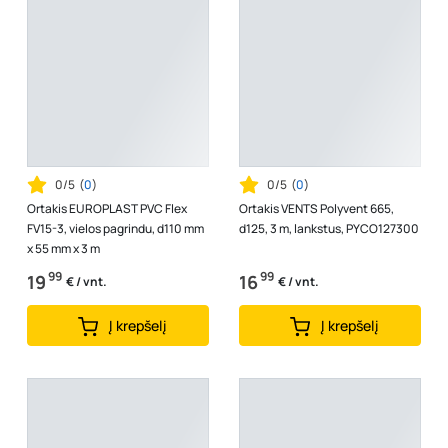
0/5
(
0
)
0/5
(
0
)
Ortakis EUROPLAST PVC Flex
Ortakis VENTS Polyvent 665,
FV15-3, vielos pagrindu, d110 mm
d125, 3 m, lankstus, PYCO127300
x 55 mm x 3 m
99
99
19
16
€ / vnt.
€ / vnt.
Į krepšelį
Į krepšelį