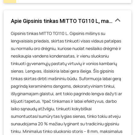
Pramonės g. 6E, Šilutė
- 68 vienetai
Gedimino g. 54, Tauragė
- 109 vienetai
Apie Gipsinis tinkas MITTO TG110 L, mašininis, 30 
Luokės g. 82, Telšiai
- 72 vienetai
Veteranų g. 11, Visaginas
- 143 vienetai
Gipsinis tinkas MITTO TG110 L. Gipsinis mišinys su
lengvaisiais priedais, skirtas tinkuoti visas vidaus patalpas
Baravykų g. 1, Druskininkai
- 94 vienetai
su normaliu oro drėgniu, kuriose nuolat nesilaiko drėgmė ir
Vilniaus g. 89D, Ukmergė
- 105 vienetai
nesikaupia vandens kondensatas, ir vienu sluoksniu
K. Donelaičio g. 17, Rokiškis
- 63 vienetai
tinkuoti gyvenamųjų pastatų virtuvių ir vonios kambarių
Šaltupės g. 64, Zarasai
- 35 vienetai
sienas. Lengvas, išsiskiria labai gera išeiga. Šis gipsinis
tinkas skirtas dirbti mašininiu būdu. Suformuoja labai gerą
pagrindą keraminėms dangoms, dekoratyviniam tinkui,
išlyginamajam glaistui, ant tokio pagrindo lengva dažyti ar
klijuoti tapetus. Ypač tinkamas ir labai efektyvus, darbo
laiko sąnaudų atžvilgiu, tinkuoti kokybiškai
sumontuotas/sumūrytas lygias sienas, tinko tokiu atveju
sunaudojama 20 % mažiau lyginant su tradiciniu gipsiniu
tinku. Minimalus tinko sluoksnio storis – 8 mm, maksimalus