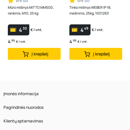
0/5
(
0
)
0/5
(
0
)
Mūro mišinys MITTO MM500,
Tinko mišinys WEBER IP 18,
rankinis, M10, 25 kg
mašininis, 25kg, 1001263
30
49
4
4
€ / vnt.
€ / vnt.
4
99
4
99
€ / vnt.
€ / vnt.
Į krepšelį
Į krepšelį
Įmonės informacija
Pagrindinės nuorodos
Klientų aptarnavimas