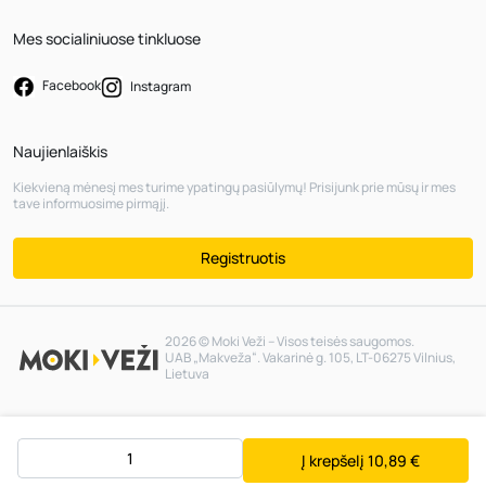
Mes socialiniuose tinkluose
Facebook
Instagram
Naujienlaiškis
Kiekvieną mėnesį mes turime ypatingų pasiūlymų! Prisijunk prie mūsų ir mes
tave informuosime pirmąjį.
Registruotis
2026 © Moki Veži – Visos teisės saugomos.
UAB „Makveža“. Vakarinė g. 105, LT-06275 Vilnius,
Lietuva
Į krepšelį
10,89 €