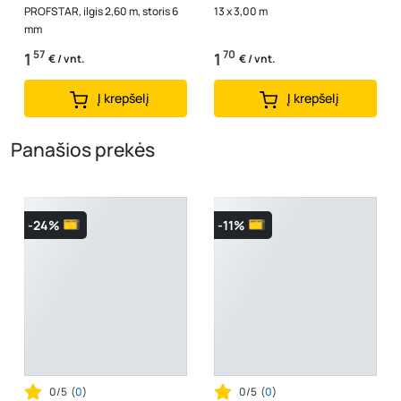
PROFSTAR, ilgis 2,60 m, storis 6
13 x 3,00 m
mm
57
70
1
1
€ / vnt.
€ / vnt.
Į krepšelį
Į krepšelį
Panašios prekės
-24%
-11%
0/5
(
0
)
0/5
(
0
)