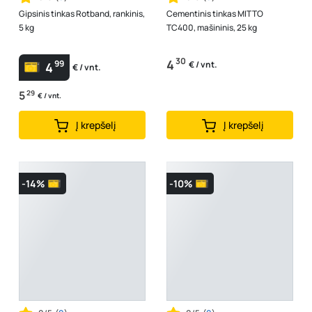
Gipsinis tinkas Rotband, rankinis,
Cementinis tinkas MITTO
5 kg
TC400, mašininis, 25 kg
30
4
99
€ / vnt.
4
€ / vnt.
5
29
€ / vnt.
Į krepšelį
Į krepšelį
-14%
-10%