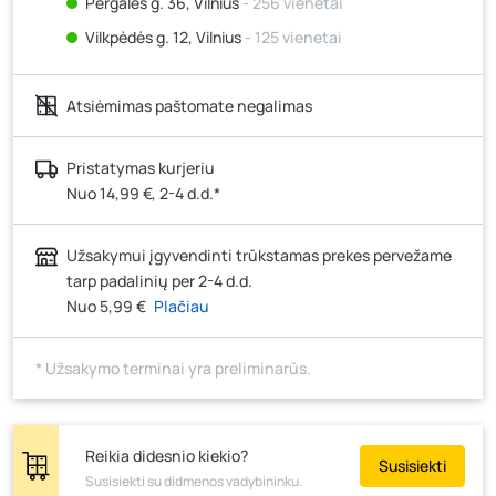
Pergalės g. 36, Vilnius
- 256 vienetai
Vilkpėdės g. 12, Vilnius
- 125 vienetai
Ateities g. 15, Vilnius
- 147 vienetai
Atsiėmimas paštomate negalimas
Kauno r., Narsiečių k., Vytauto g. 183, Kaunas
- 156
vienetai
Šilutės pl. 83A, Klaipėda
- 90 vienetų
Pristatymas kurjeriu
Nuo 14,99 €, 2-4 d.d.*
Pramonės g. 7, Šiauliai
- 133 vienetai
Klaipėdos g. 170R, Panevėžys
- 34 vienetai
Užsakymui įgyvendinti trūkstamas prekes pervežame
Santaikos g. 26B, Alytus
- 81 vienetas
tarp padalinių per 2-4 d.d.
J. Basanavičiaus g. 6, Utena
- 42 vienetai
Nuo 5,99 €
Plačiau
Novočėbės k. 3, Kėdainiai
- 120 vienetų
* Užsakymo terminai yra preliminarūs.
Kauno g. 160, Marijampolė
- 73 vienetai
Skuodo g. 41, Mažeikiai
- 55 vienetai
Tiekimo g. 4, Biržai
- 133 vienetai
Reikia didesnio kiekio?
Susisiekti
Žemaičių g. 2, Raseiniai
- 50 vienetų
Susisiekti su didmenos vadybininku.