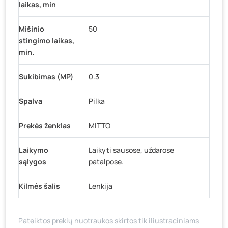
laikas, min
Mišinio
50
stingimo laikas,
min.
Sukibimas (MP)
0.3
Spalva
Pilka
Prekės ženklas
MITTO
Laikymo
Laikyti sausose, uždarose
sąlygos
patalpose.
Kilmės šalis
Lenkija
Pateiktos prekių nuotraukos skirtos tik iliustraciniams