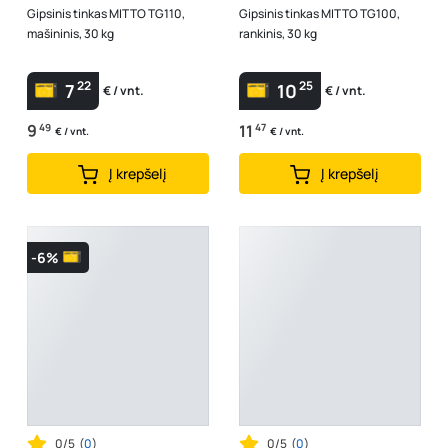
Gipsinis tinkas MITTO TG110,
Gipsinis tinkas MITTO TG100,
mašininis, 30 kg
rankinis, 30 kg
22
25
7
10
€ / vnt.
€ / vnt.
9
49
11
47
€ / vnt.
€ / vnt.
Į krepšelį
Į krepšelį
-6%
0/5
(
0
)
0/5
(
0
)