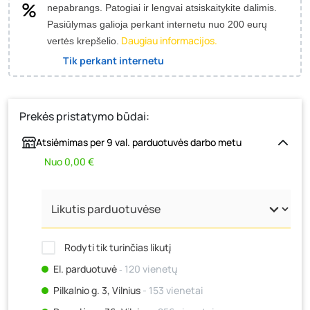
nepabrangs.
Patogiai ir lengvai atsiskaitykite dalimis.
Pasiūlymas galioja perkant internetu nuo 200 eurų
Daugiau informacijos.
vertės krepšelio.
Tik perkant internetu
Prekės pristatymo būdai:
Atsiėmimas per 9 val. parduotuvės darbo metu
Nuo 0,00 €
Rodyti tik turinčias likutį
El. parduotuvė
‐ 120 vienetų
Pilkalnio g. 3, Vilnius
- 153 vienetai