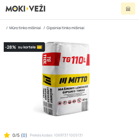
Mūro tinko mišiniai
Gipsiniai tinko mišiniai
-28%
su kortele
0/5
(
0
)
Prekės kodas: 1069737 1005131