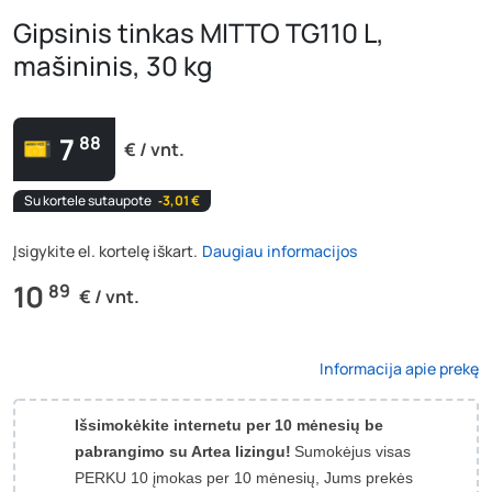
Gipsinis tinkas MITTO TG110 L,
mašininis, 30 kg
7
88
€ / vnt.
Su kortele sutaupote
‐3,01 €
Įsigykite el. kortelę iškart.
Daugiau informacijos
10
89
€ / vnt.
Informacija apie prekę
Išsimokėkite internetu per 10 mėnesių be
pabrangimo su Artea lizingu!
Sumokėjus visas
PERKU 10 įmokas per 10 mėnesių, Jums prekės