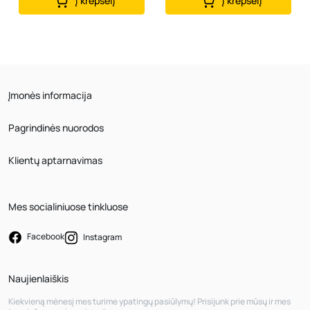
Į krepšelį
Į krepšelį
Įmonės informacija
Pagrindinės nuorodos
Klientų aptarnavimas
Mes socialiniuose tinkluose
Facebook
Instagram
Naujienlaiškis
Kiekvieną mėnesį mes turime ypatingų pasiūlymų! Prisijunk prie mūsų ir mes