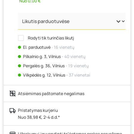
Nuo 0,00 €
Rodyti tik turinčias likutį
El. parduotuvė
‐ 16 vienetų
Pilkalnio g. 3, Vilnius
- 40 vienetų
Pergalės g. 36, Vilnius
- 19 vienetų
Vilkpėdės g. 12, Vilnius
- 37 vienetai
Ateities g. 15, Vilnius
- 82 vienetai
Atsiėmimas paštomate negalimas
Kauno r., Narsiečių k., Vytauto g. 183, Kaunas
- 20
vienetų
Šilutės pl. 83A, Klaipėda
- 31 vienetas
Pristatymas kurjeriu
Nuo 38,98 €, 2-4 d.d.*
Pramonės g. 7, Šiauliai
- 26 vienetai
Klaipėdos g. 170R, Panevėžys
- 27 vienetai
Užsakymui įgyvendinti trūkstamas prekes pervežame