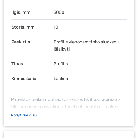
Ilgis, mm
3000
Storis, mm
10
Paskirtis
Profilis vienodam tinko sluoksniui
išlaikyti
Tipas
Profilis
Kilmės šalis
Lenkija
Pateiktos prekių nuotraukos skirtos tik iliustraciniams
tikslams ir yra pavyzdinės, todėl gali neatitikti realios
prekių ir jų pakuotės išvaizdos, komplektacijos, spalvos ar
Rodyti daugiau
formos. Prekės aprašymas (ar video medžiaga su
aprašymu) yra bendrinio pobūdžio, jame nebūtinai
paminėtos visos prekės savybės. Prekių likutis ar kainos