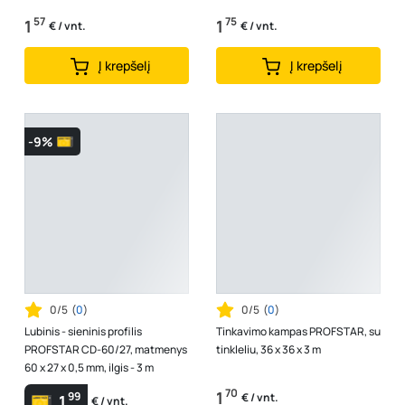
57
75
1
1
€ / vnt.
€ / vnt.
Į krepšelį
Į krepšelį
-9%
0/5
(
0
)
0/5
(
0
)
Lubinis - sieninis profilis
Tinkavimo kampas PROFSTAR, su
PROFSTAR CD-60/27, matmenys
tinkleliu, 36 x 36 x 3 m
60 x 27 x 0,5 mm, ilgis - 3 m
70
1
99
€ / vnt.
1
€ / vnt.