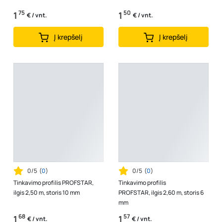
75
50
1
1
€ / vnt.
€ / vnt.
Į krepšelį
Į krepšelį
0/5
(
0
)
0/5
(
0
)
Tinkavimo profilis PROFSTAR,
Tinkavimo profilis
ilgis 2,50 m, storis 10 mm
PROFSTAR, ilgis 2,60 m, storis 6
mm
68
57
1
1
€ / vnt.
€ / vnt.