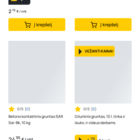
2
19
€ / vnt.
Į krepšelį
Į krepšelį
VEŽANTI KAINA!
0/5
(
0
)
0/5
(
0
)
Betono kontaktinis gruntas SAR
Giluminis gruntas, 10 l, tinka ir
Sar-Bk, 10 kg
lauko, ir vidaus darbams
95
24
79
€ / vnt.