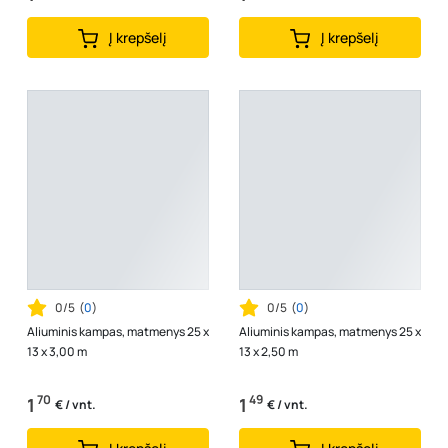
Į krepšelį
Į krepšelį
0/5
(
0
)
0/5
(
0
)
Aliuminis kampas, matmenys 25 x
Aliuminis kampas, matmenys 25 x
13 x 3,00 m
13 x 2,50 m
70
49
1
1
€ / vnt.
€ / vnt.