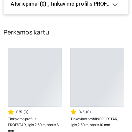
Atsiliepimai (0) „Tinkavimo profilis PROFSTAR, ilgi
internetinėje parduotuvėje bei fizinėse parduotuvėse
tam tikrais atvejais gali nesutapti, prašome vadovautis ta
kaina, kuri galioja pirkimo metu.
Perkamos kartu
0/5
(
0
)
0/5
(
0
)
Tinkavimo profilis
Tinkavimo profilis PROFSTAR,
PROFSTAR, ilgis 2,60 m, storis 6
ilgis 2,60 m, storis 10 mm
mm