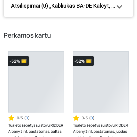
Atsiliepimai (0) „Kabliukas BA-DE Kalcyt, viengub
internetinėje parduotuvėje bei fizinėse parduotuvėse
tam tikrais atvejais gali nesutapti, prašome vadovautis ta
kaina, kuri galioja pirkimo metu.
Perkamos kartu
-52%
-52%
0/5
(
0
)
0/5
(
0
)
Tualeto šepetys su stovu RIDDER
Tualeto šepetys su stovu RIDDER
Albany 3In1, pastatomas, baltas
Albany 3In1, pastatomas, juodas