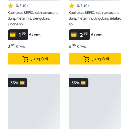
0/5
(
0
)
0/5
(
0
)
Kabliukas SEPIO, kabinamas ant
Kabliukas SEPIO, kabinamas ant
durų, metalinis, viengubas,
durų, metalinis, dvigubas, sidabro
juodos spl.
spl.
96
98
1
2
€ / vnt.
€ / vnt.
3
02
4
59
€ / vnt.
€ / vnt.
Į krepšelį
Į krepšelį
-35%
-35%