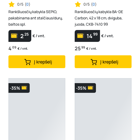
0/5
(
0
)
0/5
(
0
)
Rankšluosčių kabykla SEPIO,
Rankšluosčių kabykla BA-DE
pakabinama ant stalčiaus/durų,
Carbon, 42 x 18 cm, dviguba,
baltos spl.
juoda, CKB-7410 99
25
99
2
14
€ / vnt.
€ / vnt.
4
09
25
99
€ / vnt.
€ / vnt.
Į krepšelį
Į krepšelį
-35%
-35%