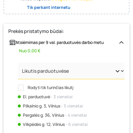
Tik perkant internetu
Prekės pristatymo būdai:
Atsiėmimas per 9 val. parduotuvės darbo metu
Nuo 0,00 €
Rodyti tik turinčias likutį
El. parduotuvė
‐ 3 vienetai
Pilkalnio g. 3, Vilnius
- 5 vienetai
Pergalės g. 36, Vilnius
- 4 vienetai
Vilkpėdės g. 12, Vilnius
- 6 vienetai