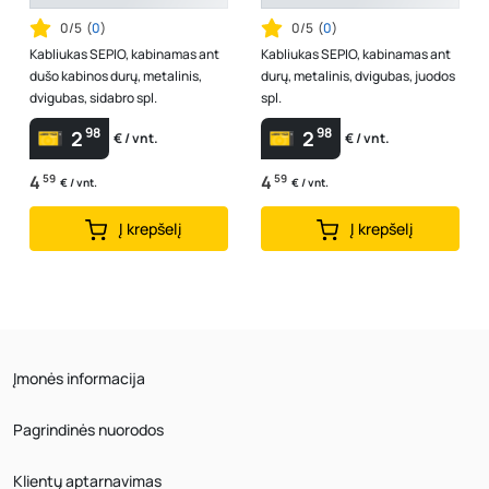
0/5
(
0
)
0/5
(
0
)
Kabliukas SEPIO, kabinamas ant
Kabliukas SEPIO, kabinamas ant
dušo kabinos durų, metalinis,
durų, metalinis, dvigubas, juodos
dvigubas, sidabro spl.
spl.
98
98
2
2
€ / vnt.
€ / vnt.
4
59
4
59
€ / vnt.
€ / vnt.
Į krepšelį
Į krepšelį
Įmonės informacija
Pagrindinės nuorodos
Klientų aptarnavimas