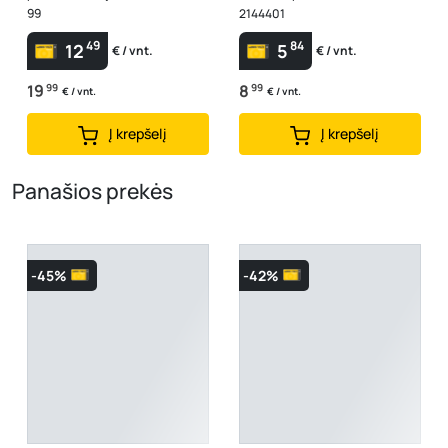
99
2144401
49
84
12
5
€ / vnt.
€ / vnt.
19
99
8
99
€ / vnt.
€ / vnt.
Į krepšelį
Į krepšelį
Panašios prekės
-45%
-42%