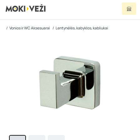
Vonios ir WC Aksesuarai
Lentynėlės, kabyklos, kabliukai