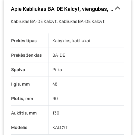
Luokės g. 82, Telšiai
- 2 vienetai
Apie Kabliukas BA-DE Kalcyt, viengubas, chromas,
Veteranų g. 11, Visaginas
- 0 vienetų
Kabliukas BA-DE Kalcyt. Kabliukas BA-DE Kalcyt
Baravykų g. 1, Druskininkai
- 0 vienetų
Vilniaus g. 89D, Ukmergė
- 0 vienetų
Prekės tipas
K. Donelaičio g. 17, Rokiškis
Kabyklos, kabliukai
- 0 vienetų
Šaltupės g. 64, Zarasai
- 0 vienetų
Prekės ženklas
BA-DE
Spalva
Pilka
Ilgis, mm
48
Plotis, mm
90
Aukštis, mm
130
Modelis
KALCYT