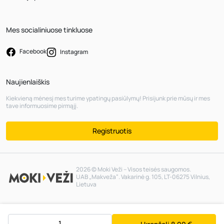
Mes socialiniuose tinkluose
Facebook
Instagram
Naujienlaiškis
Kiekvieną mėnesį mes turime ypatingų pasiūlymų! Prisijunk prie mūsų ir mes
tave informuosime pirmąjį.
Registruotis
2026 © Moki Veži – Visos teisės saugomos.
UAB „Makveža“. Vakarinė g. 105, LT-06275 Vilnius,
Lietuva