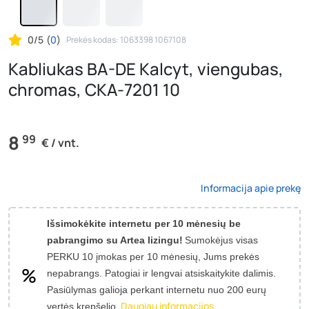
0/5
(
0
)
Prekės kodas: 1063398 1067108
Kabliukas BA-DE Kalcyt, viengubas,
chromas, CKA-7201 10
8
99
€ / vnt.
Informacija apie prekę
Išsimokėkite internetu per 10 mėnesių be
pabrangimo su Artea lizingu!
Sumokėjus visas
PERKU 10 įmokas per 10 mėnesių, Jums prekės
nepabrangs.
Patogiai ir lengvai atsiskaitykite dalimis.
Pasiūlymas galioja perkant internetu nuo 200 eurų
Daugiau informacijos.
vertės krepšelio.