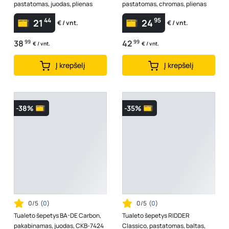
pastatomas, juodas, plienas
pastatomas, chromas, plienas
44
95
21
24
€ / vnt.
€ / vnt.
38
99
42
99
€ / vnt.
€ / vnt.
Į krepšelį
Į krepšelį
-38%
-35%
0/5
(
0
)
0/5
(
0
)
Tualeto šepetys BA-DE Carbon,
Tualeto šepetys RIDDER
pakabinamas, juodas, CKB-7424
Classico, pastatomas, baltas,