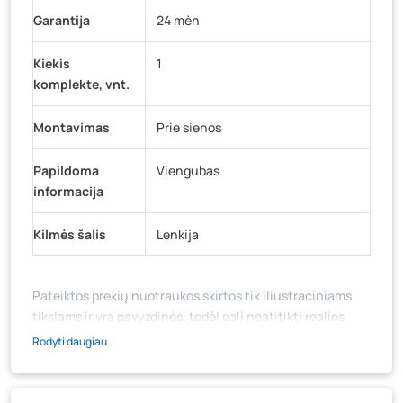
Garantija
24 mėn
Kiekis
1
komplekte, vnt.
Montavimas
Prie sienos
Papildoma
Viengubas
informacija
Kilmės šalis
Lenkija
Pateiktos prekių nuotraukos skirtos tik iliustraciniams
tikslams ir yra pavyzdinės, todėl gali neatitikti realios
prekių ir jų pakuotės išvaizdos, komplektacijos, spalvos ar
Rodyti daugiau
formos. Prekės aprašymas (ar video medžiaga su
aprašymu) yra bendrinio pobūdžio, jame nebūtinai
paminėtos visos prekės savybės. Prekių likutis ar kainos