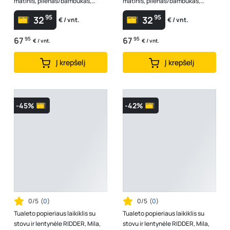
matinis, plienas/bambukas,
matinis, plienas/bambukas,
tualeto šepetys, tualetinio p...
tualeto šepetys, tualetinio p...
95
95
32
32
€ / vnt.
€ / vnt.
67
95
67
95
€ / vnt.
€ / vnt.
Į krepšelį
Į krepšelį
-45%
-42%
0/5
(
0
)
0/5
(
0
)
Tualeto popieriaus laikiklis su
Tualeto popieriaus laikiklis su
stovu ir lentynėle RIDDER, Mila,
stovu ir lentynėle RIDDER, Mila,